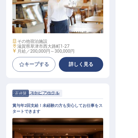
料飲サービススタッフ
施設業態
その他宿泊施設
勤務地
滋賀県草津市西大路町1-27
給与
月給／200,000円～
300,000円
キープする
詳しく見る
クサツエストピアホテル
正社員
宿泊
フロント
賞与年2回支給！未経験の方も安心してお仕事をス
タートできます