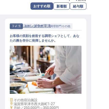
転職サポートに申し込む
おすすめ順
新着順
給与順
無料
採用をお考えの企業様へ
ホテルボストンプラザ草津
正社員
調理（調理師）
調理部門その他
お客様の笑顔を創造する調理シェフとして、あな
たの腕を存分に発揮しませんか。
調理シェフ
施設業態
その他宿泊施設
勤務地
滋賀県草津市西大路町1-27
給与
月給／250,000円～
350,000円