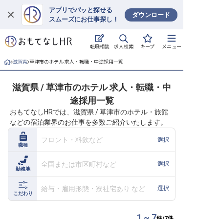
アプリでパッと探せる
ダウンロード
スムーズにお仕事探し！
ログイン
求人検索
転職相談
キープ
メニュー
求人・施設を探す
滋賀県
草津市のホテル 求人・転職・中途採用一覧
キープした求人
滋賀県 / 草津市のホテル 求人・転職・中
途採用一覧
就職・転職 合同説明会
おもてなしHRでは、滋賀県 / 草津市のホテル・旅館
などの宿泊業界のお仕事を多数ご紹介いたします。
おもてなしHRについて
フロント・料飲など
選択
職種
ご利用の流れ
全国または市区町村など
選択
勤務地
よくある質問
給与・雇用形態・寮社宅あり など
選択
ホテル・宿泊業界情報コラム
こだわり
1 ~ 7
件/
7
件