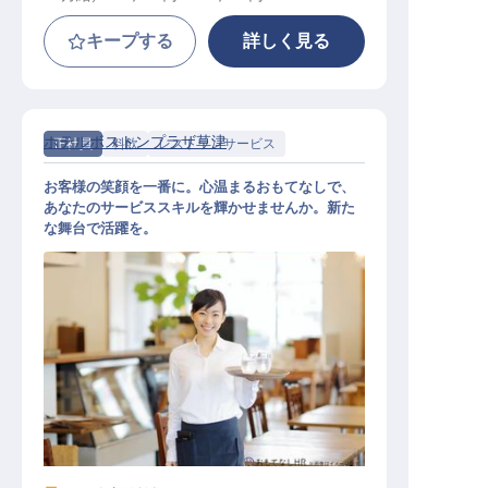
キープする
詳しく見る
ホテルボストンプラザ草津
正社員
料飲
レストランサービス
お客様の笑顔を一番に。心温まるおもてなしで、
あなたのサービススキルを輝かせませんか。新た
な舞台で活躍を。
料飲サービス社員