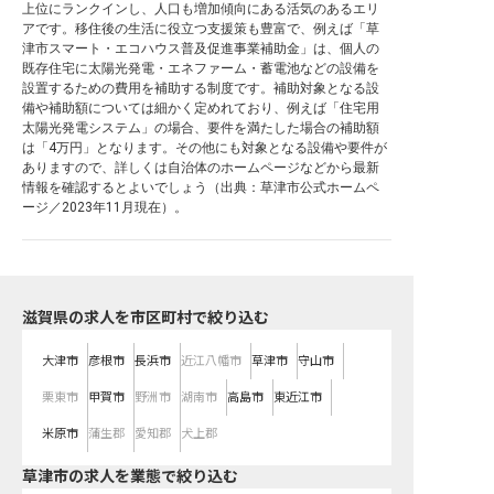
上位にランクインし、人口も増加傾向にある活気のあるエリ
アです。移住後の生活に役立つ支援策も豊富で、例えば「草
津市スマート・エコハウス普及促進事業補助金」は、個人の
既存住宅に太陽光発電・エネファーム・蓄電池などの設備を
設置するための費用を補助する制度です。補助対象となる設
備や補助額については細かく定めれており、例えば「住宅用
太陽光発電システム」の場合、要件を満たした場合の補助額
は「4万円」となります。その他にも対象となる設備や要件が
ありますので、詳しくは自治体のホームページなどから最新
情報を確認するとよいでしょう（出典：草津市公式ホームペ
ージ／2023年11月現在）。
滋賀県の求人を市区町村で絞り込む
大津市
彦根市
長浜市
近江八幡市
草津市
守山市
栗東市
甲賀市
野洲市
湖南市
高島市
東近江市
米原市
蒲生郡
愛知郡
犬上郡
草津市の求人を業態で絞り込む