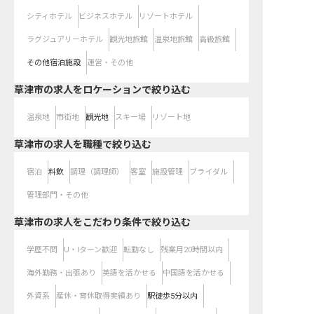
シティホテル
ビジネスホテル
リゾートホテル
ラグジュアリーホテル
観光地旅館
温泉地旅館
高級旅館
その他宿泊施設
運営・その他
草津市の求人をロケーションで絞り込む
温泉地
市街地
観光地
スキー場
リゾート地
草津市の求人を職種で絞り込む
宿泊
料飲
調理（調理師）
客室
施設管理
ブライダル
管理部門・その他
草津市の求人をこだわり条件で絞り込む
学歴不問
U・Iターン歓迎
転勤なし
残業月20時間以内
海外勤務・出張あり
英語を活かせる
中国語を活かせる
外資系
産休・育休取得実績あり
駅徒歩5分以内