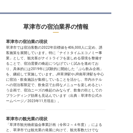
草津市の宿泊業界の情報
草津市の宿泊業の現状
草津市では宿泊客数の2022年目標値を406,000人に定め、誘
客施策を展開しています。特に「ナイトタイムエコノミー事
業」として、観光客がナイトライフを楽しめる環境を整備す
ることで、宿泊需要の喚起につなげていく試みを進めてお
り、具体的には2019年に試験的に開始した「ぶら飲み企画」
を、継続して実施しています。JR草津駅やJR南草津駅を中心
に宿泊・飲食施設が集積していることを活かし、市内ホテル
への宿泊客限定で、飲食店でお得なメニューを楽しめるとい
う企画で、宿泊ニーズの喚起のみならず、飲食の街としての
ブランディング効果も見込んでいます（出典：草津市公式ホ
ームページ／2023年11月現在）。
草津市の観光業の現状
「草津市観光物産協会事業計画（令和２～４年度）」による
と、草津市では観光業の発展に向けて、観光客数だけでな