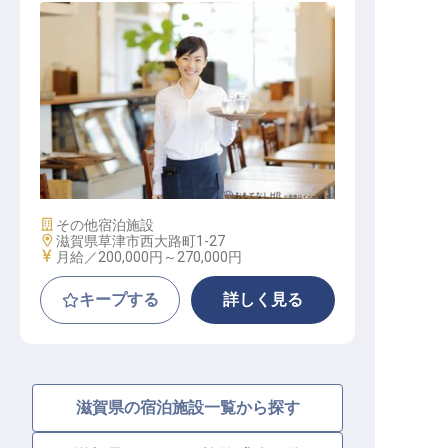
レストラン・宴会サービス
施設業態
その他宿泊施設
勤務地
滋賀県草津市西大路町1-27
給与
月給／200,000円～
270,000円
キープする
詳しく見る
滋賀県の宿泊施設一覧から探す