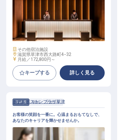
フロントスタッフ
施設業態
その他宿泊施設
勤務地
滋賀県草津市西大路町4−32
給与
月給／172,800円～
キープする
詳しく見る
ホテルボストンプラザ草津
正社員
宿泊
フロント
お客様の笑顔を一番に。心温まるおもてなしで、
あなたのキャリアを輝かせませんか。