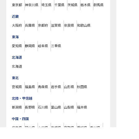
東京都
神奈川県
埼玉県
千葉県
茨城県
栃木県
群馬県
近畿
大阪府
兵庫県
京都府
滋賀県
奈良県
和歌山県
東海
愛知県
静岡県
岐阜県
三重県
北海道
北海道
東北
宮城県
福島県
青森県
岩手県
山形県
秋田県
北陸・甲信越
新潟県
長野県
石川県
富山県
山梨県
福井県
中国・四国
広島県
岡山県
山口県
島根県
鳥取県
愛媛県
香川県
草津市の求人を紹介してもらう
徳島県
高知県