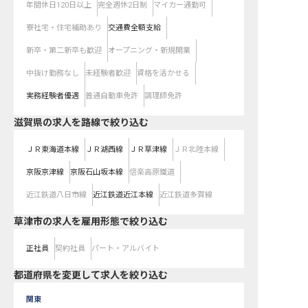
年間休日120日以上
完全週休2日制
マイカー通勤可
寮社宅・住宅補助あり
交通費全額支給
新卒・第二新卒も歓迎
オープニング・新規開業
中抜け勤務なし
未経験者歓迎
資格を活かせる
実務経験者優遇
普通自動車免許
調理師免許
滋賀県
の求人を路線で絞り込む
ＪＲ東海道本線
ＪＲ湖西線
ＪＲ草津線
ＪＲ北陸本線
京阪京津線
京阪石山坂本線
信楽高原鐵道
近江鉄道八日市線
近江鉄道近江本線
近江鉄道多賀線
草津市の求人を雇用形態で絞り込む
正社員
契約社員
パート・アルバイト
都道府県を変更して求人を絞り込む
関東