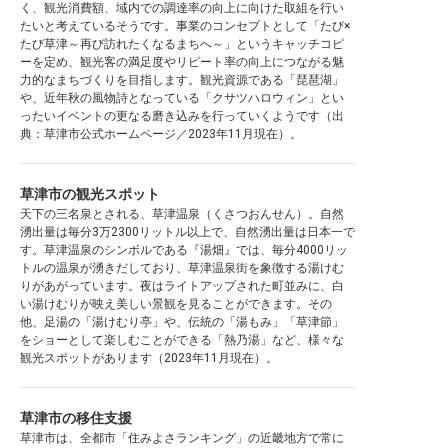
く、観光消費額、域内での調達率の向上に向けた取組を行い
たいと考えているそうです。事業のコンセプトとして「たび×
たび草津～再び訪れたくなるまちへ～」というキャッチコピ
ーを定め、観光客の満足度やリピート率の向上につながる魅
力的なまちづくりを目指します。観光資源である「琵琶湖」
や、近年秋の風物詩となっている「クサツハロウィン」とい
ったいイベントの更なる磨き込みを行っていくようです（出
典：草津市公式ホームページ／2023年11月現在）。
草津市の観光スポット
天下の三名泉とされる、草津温泉（くさつおんせん）。自然
湧出量は毎分3万2300リットル以上で、自然湧出量は日本一で
す。草津温泉のシンボルである『湯畑』では、毎分4000リッ
トルの温泉が湧きだしており、草津温泉街を象徴する湯けむ
りがあがっています。夜はライトアップされた町並みに、白
い湯けむりが映え美しい景観を見ることができます。その
他、足湯の「湯けむり亭」や、伝統の「湯もみ」「草津節」
をショーとして楽しむことができる「熱乃湯」など、様々な
観光スポットがあります（2023年11月現在）。
草津市の移住支援
草津市は、全都市「住みよさランキング」の近畿地方で常に