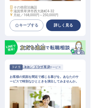
施設業態
その他宿泊施設
勤務地
滋賀県草津市西大路町4-32
給与
月給／168,000円～
250,000円
キープする
詳しく見る
ホテルボストンプラザ草津
正社員
料飲
レストランサービス
お客様の笑顔を間近で感じる喜びを。あなたのサ
ービスで特別なひとときを演出してみませんか。