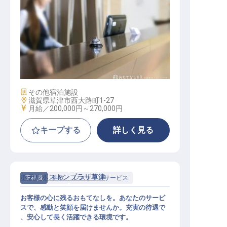
フロント
施設業態
その他宿泊施設
勤務地
滋賀県草津市西大路町1-27
給与
月給／200,000円～
270,000円
キープする
詳しく見る
ホテルボストンプラザ草津
正社員
料飲
レストランサービス
お客様の心に残るおもてなしを。あなたのサービ
スで、感動と笑顔を届けませんか。充実の待遇で
、安心して長く活躍できる環境です。