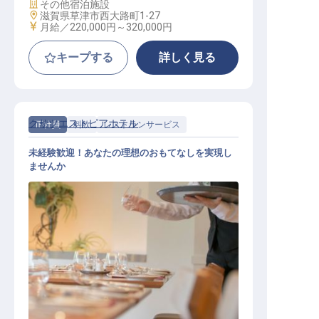
施設業態
その他宿泊施設
勤務地
滋賀県草津市西大路町1-27
給与
月給／220,000円～
320,000円
キープする
詳しく見る
クサツエストピアホテル
正社員
料飲
レストランサービス
未経験歓迎！あなたの理想のおもてなしを実現し
ませんか
レストランサービス