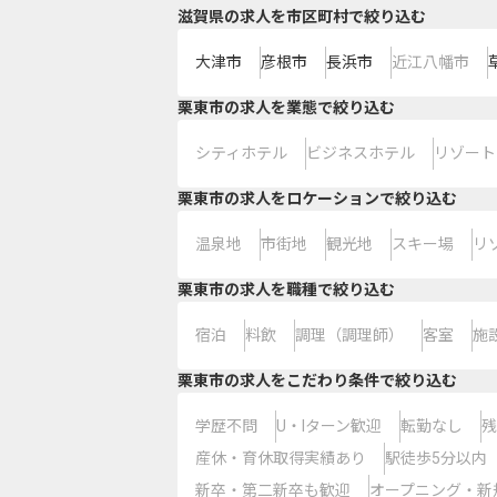
滋賀県の求人を市区町村で絞り込む
大津市
彦根市
長浜市
近江八幡市
栗東市の求人を業態で絞り込む
シティホテル
ビジネスホテル
リゾート
栗東市の求人をロケーションで絞り込む
温泉地
市街地
観光地
スキー場
リ
栗東市の求人を職種で絞り込む
宿泊
料飲
調理（調理師）
客室
施
栗東市の求人をこだわり条件で絞り込む
学歴不問
U・Iターン歓迎
転勤なし
残
産休・育休取得実績あり
駅徒歩5分以内
新卒・第二新卒も歓迎
オープニング・新