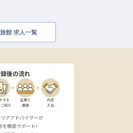
旅館 求人一覧
登録後の流れ
チする

企業と

内定

をご紹介
面接
入社
ャリアアドバイザーが
動を徹底サポート!