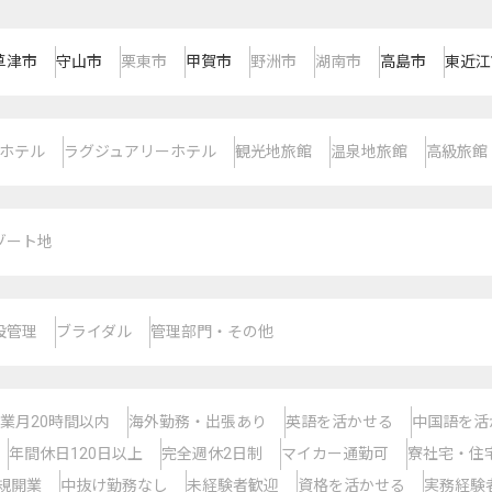
草津市
守山市
栗東市
甲賀市
野洲市
湖南市
高島市
東近江
ホテル
ラグジュアリーホテル
観光地旅館
温泉地旅館
高級旅館
ゾート地
設管理
ブライダル
管理部門・その他
業月20時間以内
海外勤務・出張あり
英語を活かせる
中国語を活
年間休日120日以上
完全週休2日制
マイカー通勤可
寮社宅・住
規開業
中抜け勤務なし
未経験者歓迎
資格を活かせる
実務経験