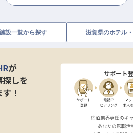
施設一覧から探す
滋賀県のホテル・
HR
が
サポート
事探しを
ます！
サポート

電話で

マッ
登録
ヒアリング
求人
宿泊業界専任のキ
あなたの転職活