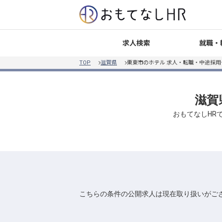
就職・
求人検索
TOP
滋賀県
栗東市のホテル 求人・転職・中途採用
滋賀
おもてなしHR
こちらの条件の公開求人は現在取り扱いがご