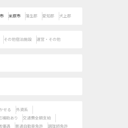
市
米原市
蒲生郡
愛知郡
犬上郡
その他宿泊施設
運営・その他
かせる
外資系
宅補助あり
交通費全額支給
者優遇
普通自動車免許
調理師免許