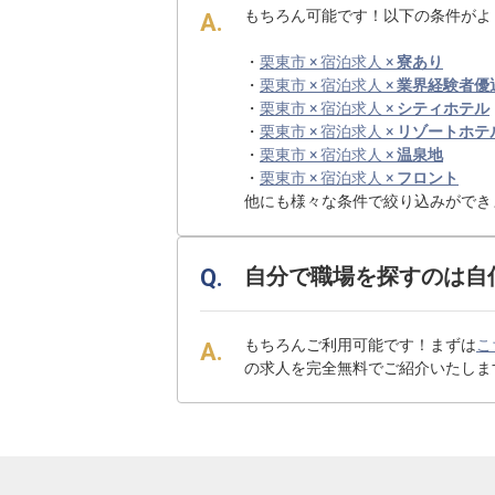
もちろん可能です！以下の条件がよ
・
栗東市 × 宿泊求人 ×
寮あり
・
栗東市 × 宿泊求人 ×
業界経験者優
・
栗東市 × 宿泊求人 ×
シティホテル
・
栗東市 × 宿泊求人 ×
リゾートホテ
・
栗東市 × 宿泊求人 ×
温泉地
・
栗東市 × 宿泊求人 ×
フロント
他にも様々な条件で絞り込みができ
自分で職場を探すのは自
もちろんご利用可能です！まずは
こ
の求人を完全無料でご紹介いたしま