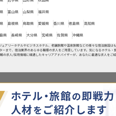
県
岩手県
山形県
秋田県
県
富山県
山梨県
福井県
県
島根県
鳥取県
愛媛県
香川県
徳島県
高知県
島県
長崎県
大分県
宮崎県
佐賀県
沖縄県
グジュアリーホテルやビジネスホテル、老舗旅館や温泉旅館などの様々な宿泊施設は
ターまで、宿泊業界のあらゆる職種の求人をご用意しています。気になるホテル・
館の求人/採用情報に精通したキャリアアドバイザーが、あなたに最適な求人をご