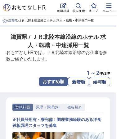
求人検索
転職相談
キープ
メニュー
滋賀県
ＪＲ北陸本線沿線のホテル 求人・転職・中途採用一覧
ログイン
滋賀県 / ＪＲ北陸本線沿線のホテル 求
求人・施設を探す
人・転職・中途採用一覧
キープした求人
おもてなしHRでは、ＪＲ北陸本線沿線のお仕事を多
数ご紹介いたします。
就職・転職 合同説明会
1 ~ 2
件/
2
件
おもてなしHRについて
おすすめ順
新着順
給与順
ご利用の流れ
浜湖月
契約社員
調理（調理師）
鉄板焼き
よくある質問
正社員登用有・寮完備！調理業務経験のある洋食
ホテル・宿泊業界情報コラム
鉄板調理スタッフを募集