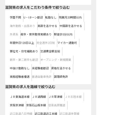
滋賀県の求人をこだわり条件で絞り込む
学歴不問
U・Iターン歓迎
転勤なし
残業月20時間以内
海外勤務・出張あり
英語を活かせる
中国語を活かせる
外資系
産休・育休取得実績あり
駅徒歩5分以内
年間休日120日以上
完全週休2日制
マイカー通勤可
寮社宅・住宅補助あり
交通費全額支給
新卒・第二新卒も歓迎
オープニング・新規開業
中抜け勤務なし
未経験者歓迎
資格を活かせる
実務経験者優遇
普通自動車免許
調理師免許
滋賀県
の求人を路線で絞り込む
ＪＲ東海道本線
ＪＲ湖西線
ＪＲ草津線
ＪＲ北陸本線
京阪京津線
京阪石山坂本線
信楽高原鐵道
近江鉄道八日市線
近江鉄道近江本線
近江鉄道多賀線