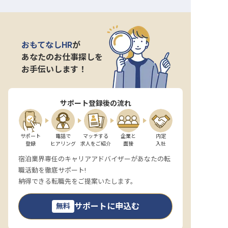
おもてなしHR
が
あなたのお仕事探しを
お手伝いします！
サポート登録後の流れ
サポート

電話で

マッチする

企業と

内定

登録
ヒアリング
求人をご紹介
面接
入社
宿泊業界専任のキャリアアドバイザーがあなたの転
職活動を徹底サポート!
納得できる転職先をご提案いたします。
サポートに申込む
無料