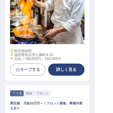
転職サポートに申し込む
無料
採用をお考えの企業様へ
洋食鉄板調理
施設業態
観光地旅館
勤務地
滋賀県長浜市公園町4-25
給与
月給／180,000円～
250,000円
キープする
詳しく見る
浜湖月
正社員
宿泊
フロント
寮完備・月給20万円～！フロント募集、事務作業
もあり