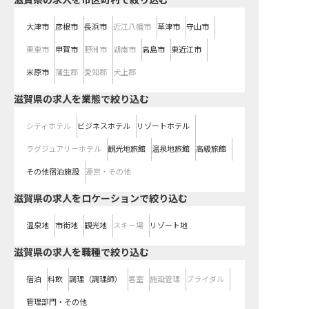
滋賀県の求人を市区町村で絞り込む
大津市
彦根市
長浜市
近江八幡市
草津市
守山市
栗東市
甲賀市
野洲市
湖南市
高島市
東近江市
米原市
蒲生郡
愛知郡
犬上郡
滋賀県の求人を業態で絞り込む
シティホテル
ビジネスホテル
リゾートホテル
ラグジュアリーホテル
観光地旅館
温泉地旅館
高級旅館
その他宿泊施設
運営・その他
滋賀県の求人をロケーションで絞り込む
温泉地
市街地
観光地
スキー場
リゾート地
滋賀県の求人を職種で絞り込む
宿泊
料飲
調理（調理師）
客室
施設管理
ブライダル
管理部門・その他