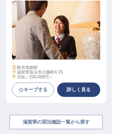
フロント / 正社員
施設業態
観光地旅館
勤務地
滋賀県長浜市公園町4-25
給与
月給／200,000円～
キープする
詳しく見る
滋賀県の宿泊施設一覧から探す