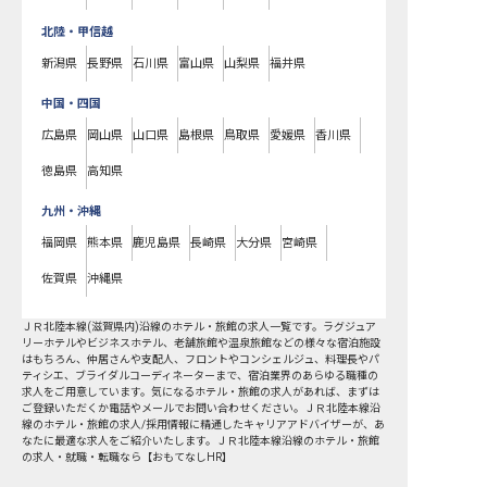
北陸・甲信越
新潟県
長野県
石川県
富山県
山梨県
福井県
中国・四国
広島県
岡山県
山口県
島根県
鳥取県
愛媛県
香川県
徳島県
高知県
九州・沖縄
福岡県
熊本県
鹿児島県
長崎県
大分県
宮崎県
佐賀県
沖縄県
ＪＲ北陸本線(滋賀県内)沿線
のホテル・旅館の求人一覧です。ラグジュア
リーホテルやビジネスホテル、老舗旅館や温泉旅館などの様々な宿泊施設
はもちろん、仲居さんや支配人、フロントやコンシェルジュ、料理長やパ
ティシエ、ブライダルコーディネーターまで、宿泊業界のあらゆる職種の
求人をご用意しています。気になるホテル・旅館の求人があれば、まずは
ご登録いただくか電話やメールでお問い合わせください。ＪＲ北陸本線沿
線のホテル・旅館の求人/採用情報に精通したキャリアアドバイザーが、あ
なたに最適な求人をご紹介いたします。ＪＲ北陸本線沿線のホテル・旅館
の求人・就職・転職なら【おもてなしHR】