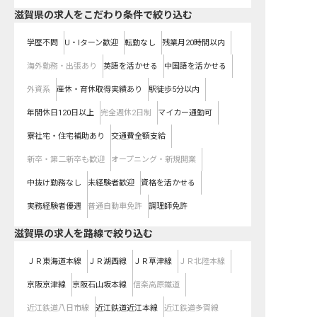
滋賀県の求人をこだわり条件で絞り込む
学歴不問
U・Iターン歓迎
転勤なし
残業月20時間以内
海外勤務・出張あり
英語を活かせる
中国語を活かせる
外資系
産休・育休取得実績あり
駅徒歩5分以内
年間休日120日以上
完全週休2日制
マイカー通勤可
寮社宅・住宅補助あり
交通費全額支給
新卒・第二新卒も歓迎
オープニング・新規開業
中抜け勤務なし
未経験者歓迎
資格を活かせる
実務経験者優遇
普通自動車免許
調理師免許
滋賀県
の求人を路線で絞り込む
ＪＲ東海道本線
ＪＲ湖西線
ＪＲ草津線
ＪＲ北陸本線
京阪京津線
京阪石山坂本線
信楽高原鐵道
近江鉄道八日市線
近江鉄道近江本線
近江鉄道多賀線