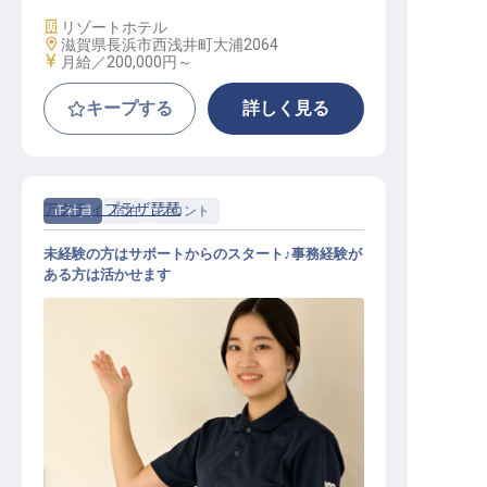
施設業態
リゾートホテル
勤務地
滋賀県長浜市西浅井町大浦2064
給与
月給／200,000円～
キープする
詳しく見る
アクティプラザ琵琶
正社員
宿泊
フロント
未経験の方はサポートからのスタート♪事務経験が
ある方は活かせます
フロント│未経験OK／GW・夏季・
年末年始休暇／転勤なし／学歴不問