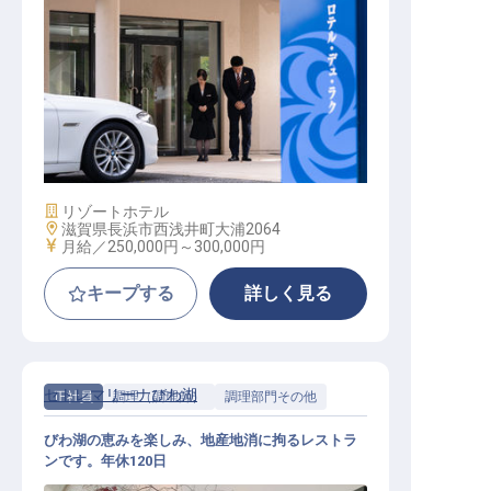
マネージャー・支配人（宿泊部門）
/ 正社員
施設業態
リゾートホテル
勤務地
滋賀県長浜市西浅井町大浦2064
給与
月給／250,000円～
300,000円
キープする
詳しく見る
セトレマリーナびわ湖
正社員
調理（調理師）
調理部門その他
びわ湖の恵みを楽しみ、地産地消に拘るレストラ
ンです。年休120日