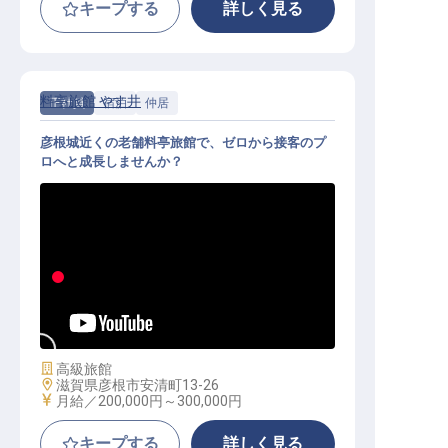
キープする
詳しく見る
料亭旅館 やす井
正社員
宿泊
仲居
彦根城近くの老舗料亭旅館で、ゼロから接客のプ
ロへと成長しませんか？
おもてなしスタッフ│未経験大歓迎
／寮完備（月13,000円）
施設業態
高級旅館
勤務地
滋賀県彦根市安清町13-26
給与
月給／200,000円～
300,000円
キープする
詳しく見る