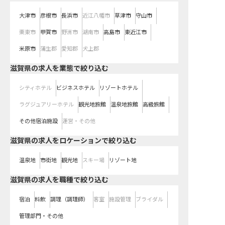
大津市
彦根市
長浜市
近江八幡市
草津市
守山市
栗東市
甲賀市
野洲市
湖南市
高島市
東近江市
米原市
蒲生郡
愛知郡
犬上郡
滋賀県の求人を業態で絞り込む
シティホテル
ビジネスホテル
リゾートホテル
ラグジュアリーホテル
観光地旅館
温泉地旅館
高級旅館
その他宿泊施設
運営・その他
滋賀県の求人をロケーションで絞り込む
温泉地
市街地
観光地
スキー場
リゾート地
滋賀県の求人を職種で絞り込む
宿泊
料飲
調理（調理師）
客室
施設管理
ブライダル
管理部門・その他