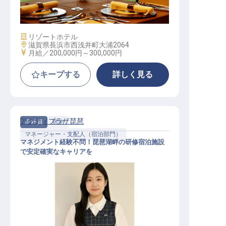
レストランサービス / 正社員
施設業態
リゾートホテル
勤務地
滋賀県長浜市西浅井町大浦2064
給与
月給／200,000円～
300,000円
キープする
詳しく見る
アクティプラザ琵琶
正社員
宿泊
マネージャー・支配人（宿泊部門）
マネジメント経験不問！琵琶湖畔の研修宿泊施設
で安定確実なキャリアを