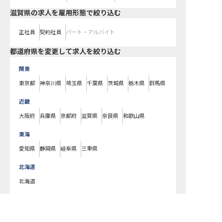
滋賀県の求人を雇用形態で絞り込む
正社員
契約社員
パート・アルバイト
都道府県を変更して求人を絞り込む
関東
東京都
神奈川県
埼玉県
千葉県
茨城県
栃木県
群馬県
近畿
大阪府
兵庫県
京都府
滋賀県
奈良県
和歌山県
東海
愛知県
静岡県
岐阜県
三重県
北海道
北海道
東北
求人を紹介してもらう
宮城県
福島県
青森県
岩手県
山形県
秋田県