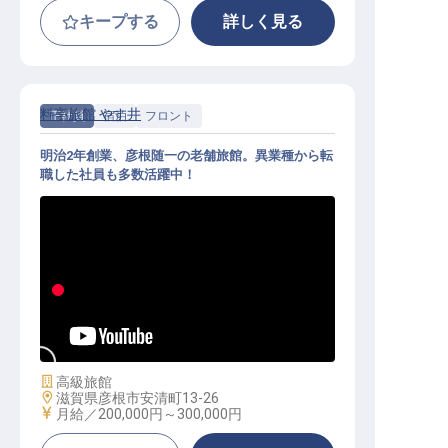
キープする
詳しく見る
料亭旅館 やす井
正社員
宿泊
フロント
明治2年創業、彦根随一の老舗旅館。異業種から転
職した社員も多数活躍中！
フロントスタッフ│経験・学歴不問
／寮完備（月13,000円）
施設業態
高級旅館
勤務地
滋賀県彦根市安清町13-26
給与
月給／200,000円～
300,000円