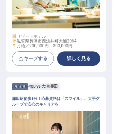
フレンチ（洋食） / 正社員
施設業態
リゾートホテル
勤務地
滋賀県長浜市西浅井町大浦2064
給与
月給／200,000円～
300,000円
キープする
詳しく見る
スマイルホテル大津瀬田
正社員
宿泊
フロント
瀬田駅徒歩1分！応募資格は「スマイル」。大手グ
ループで安心のキャリアを