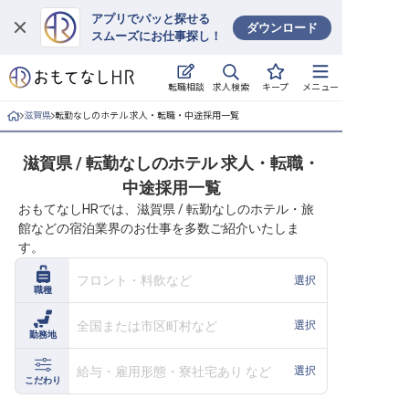
アプリでパッと探せる
ダウンロード
スムーズにお仕事探し！
ログイン
求人検索
転職相談
キープ
メニュー
求人・施設を探す
滋賀県
転勤なしのホテル 求人・転職・中途採用一覧
キープした求人
滋賀県 / 転勤なしのホテル 求人・転職・
中途採用一覧
就職・転職 合同説明会
おもてなしHRでは、滋賀県 / 転勤なしのホテル・旅
館などの宿泊業界のお仕事を多数ご紹介いたしま
おもてなしHRについて
す。
ご利用の流れ
フロント・料飲など
選択
職種
よくある質問
全国または市区町村など
選択
勤務地
ホテル・宿泊業界情報コラム
給与・雇用形態・寮社宅あり など
選択
こだわり