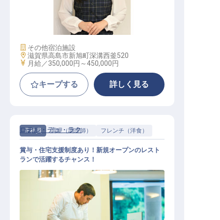
フロント支配人・支配人候補│月給3
5万円～／GW・夏季・年末年始休暇
施設業態
その他宿泊施設
勤務地
滋賀県高島市新旭町深溝西釜520
給与
月給／350,000円～
450,000円
キープする
詳しく見る
ロテル・デュ・ラク
正社員
調理（調理師）
フレンチ（洋食）
賞与・住宅支援制度あり！新規オープンのレスト
ランで活躍するチャンス！