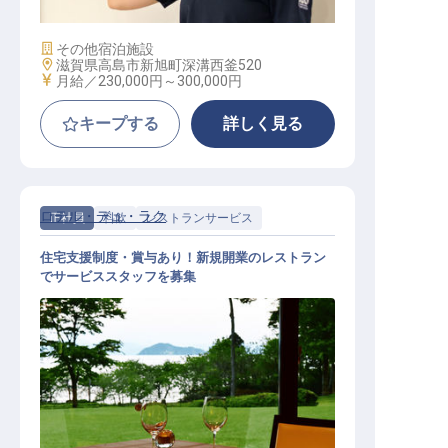
施設業態
その他宿泊施設
勤務地
滋賀県高島市新旭町深溝西釜520
給与
月給／230,000円～
300,000円
キープする
詳しく見る
ロテル・デュ・ラク
正社員
料飲
レストランサービス
住宅支援制度・賞与あり！新規開業のレストラン
でサービススタッフを募集