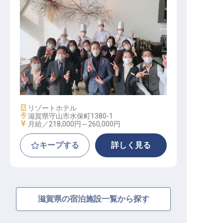
調理部門その他 / 正社員
施設業態
リゾートホテル
勤務地
滋賀県守山市水保町1380-1
給与
月給／218,000円～
260,000円
キープする
詳しく見る
滋賀県の宿泊施設一覧から探す