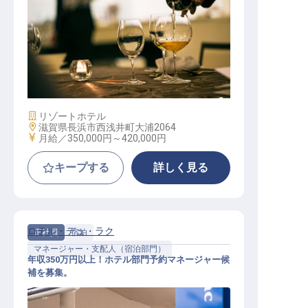
マネージャー・支配人（料飲部門）
/ 正社員
施設業態
リゾートホテル
勤務地
滋賀県長浜市西浅井町大浦2064
給与
月給／350,000円～
420,000円
キープする
詳しく見る
ロテル・デュ・ラク
正社員
宿泊
マネージャー・支配人（宿泊部門）
年収350万円以上！ホテル部門予約マネージャー候
補を募集。