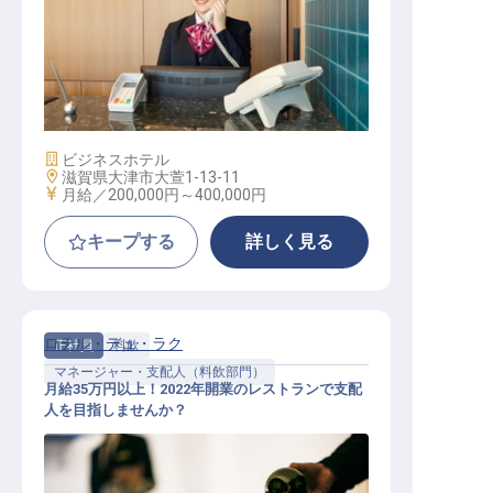
フロントスタッフ│全国70施設以上
／研修充実／週休2日／残業月10h
施設業態
ビジネスホテル
勤務地
滋賀県大津市大萱1-13-11
給与
月給／200,000円～
400,000円
キープする
詳しく見る
ロテル・デュ・ラク
正社員
料飲
マネージャー・支配人（料飲部門）
月給35万円以上！2022年開業のレストランで支配
人を目指しませんか？