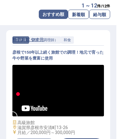
1 ~ 12
件/
12
件
転職サポートに申し込む
無料
おすすめ順
新着順
給与順
採用をお考えの企業様へ
料亭旅館 やす井
正社員
調理（調理師）
和食
彦根で150年以上続く旅館での調理！地元で育った
牛や野菜を豊富に使用
調理職│経験・学歴不問／寮完備（
月13,000円）／転勤なし
施設業態
高級旅館
勤務地
滋賀県彦根市安清町13-26
給与
月給／200,000円～
300,000円