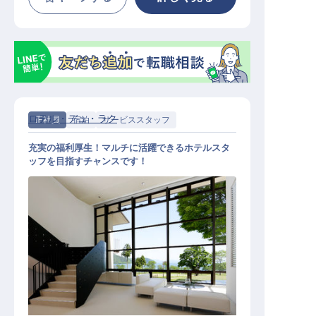
ロテル・デュ・ラク
正社員
宿泊
サービススタッフ
充実の福利厚生！マルチに活躍できるホテルスタ
ッフを目指すチャンスです！
サービススタッフ / 正社員