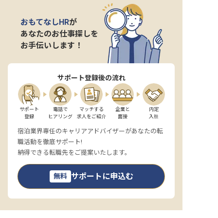
おもてなしHR
が
あなたのお仕事探しを
お手伝いします！
サポート登録後の流れ
サポート

電話で

マッチする

企業と

内定

登録
ヒアリング
求人をご紹介
面接
入社
宿泊業界専任のキャリアアドバイザーがあなたの転
職活動を徹底サポート!
納得できる転職先をご提案いたします。
サポートに申込む
無料