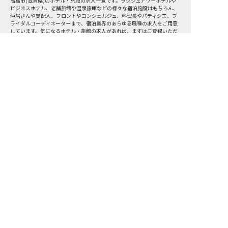
高島市
(
滋賀県
)のホテル・旅館の求人一覧です。ラグジュアリーホテルや
ビジネスホテル、老舗旅館や温泉旅館などの様々な宿泊施設はもちろん、
仲居さんや支配人、フロントやコンシェルジュ、料理長やパティシエ、ブ
ライダルコーディネーターまで、宿泊業界のあらゆる職種の求人をご用意
しています。気になるホテル・旅館の求人があれば、まずはご登録いただ
くか電話やメールでお問い合わせください。高島市のホテル・旅館の求人/
採用情報に精通したキャリアアドバイザーが、あなたに最適な求人をご紹
高島市の求人を紹介してもらう
介いたします。高島市のホテル・旅館の求人・就職・転職なら【おもてな
しHR】
転職サポート申込み
求人検索
ホテル・宿泊業界情報コラム
転職マニュアル
おもてなしHRについて
採用ご担当者様へ
個人情報の取扱いについて
プライバシーポリシー
利用規約
退会手続き