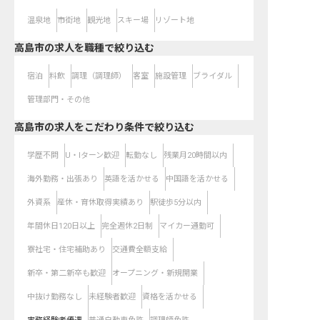
温泉地
市街地
観光地
スキー場
リゾート地
高島市の求人を職種で絞り込む
宿泊
料飲
調理（調理師）
客室
施設管理
ブライダル
管理部門・その他
高島市の求人をこだわり条件で絞り込む
学歴不問
U・Iターン歓迎
転勤なし
残業月20時間以内
海外勤務・出張あり
英語を活かせる
中国語を活かせる
外資系
産休・育休取得実績あり
駅徒歩5分以内
年間休日120日以上
完全週休2日制
マイカー通勤可
寮社宅・住宅補助あり
交通費全額支給
新卒・第二新卒も歓迎
オープニング・新規開業
中抜け勤務なし
未経験者歓迎
資格を活かせる