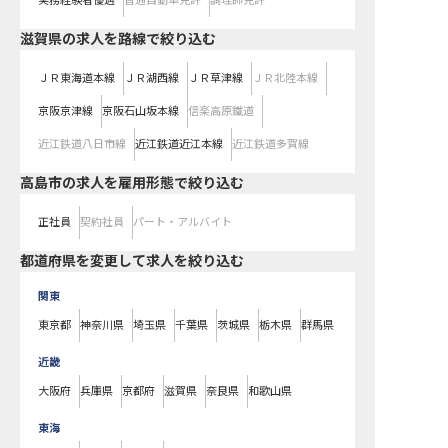
実務経験者優遇
普通自動車免許
調理師免許
滋賀県
の求人を路線で絞り込む
ＪＲ東海道本線
ＪＲ湖西線
ＪＲ草津線
ＪＲ北陸本線
京阪京津線
京阪石山坂本線
信楽高原鐵道
近江鉄道八日市線
近江鉄道近江本線
近江鉄道多賀線
高島市の求人を雇用形態で絞り込む
正社員
契約社員
パート・アルバイト
都道府県を変更して求人を絞り込む
関東
東京都
神奈川県
埼玉県
千葉県
茨城県
栃木県
群馬県
近畿
大阪府
兵庫県
京都府
滋賀県
奈良県
和歌山県
東海