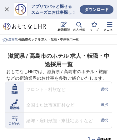
アプリでパッと探せる
ダウンロード
スムーズにお仕事探し！
ログイン
求人検索
転職相談
キープ
メニュー
求人・施設を探す
滋賀県
高島市のホテル 求人・転職・中途採用一覧
キープした求人
滋賀県 / 高島市のホテル 求人・転職・中
途採用一覧
就職・転職 合同説明会
おもてなしHRでは、滋賀県 / 高島市のホテル・旅館
などの宿泊業界のお仕事を多数ご紹介いたします。
おもてなしHRについて
フロント・料飲など
選択
職種
ご利用の流れ
全国または市区町村など
選択
勤務地
よくある質問
給与・雇用形態・寮社宅あり など
選択
ホテル・宿泊業界情報コラム
こだわり
1 ~ 4
件/
4
件