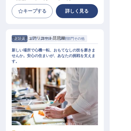
キープする
詳しく見る
サンクチュアリコート琵琶湖
正社員
調理（調理師）
調理部門その他
新しい場所で心機一転、おもてなしの技を磨きま
せんか。安心の住まいが、あなたの挑戦を支えま
す。
洋食調理【サンクチュアリコート琵
琶湖】