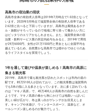
高島市の宿泊業の現状
高島市全体の有効求人倍率は2019年7月時点で1.02倍となって
います。2020年3月時点で滋賀県全体の有効求人倍率である
2.62倍と比べると下回っていますが、高島市は風情あるホテ
ル・旅館がそろっているので地域に寄り添って働きたい方に
はピッタリのエリアかもしれません。また、滋賀県全体の宿
泊業・飲料サービス業の所定内給与をみると、2019年で男性
が29万6000円、女性が21万1500円と男女ともに全国平均を
越えているため、自然豊かな高島市では穏やかでゆとりのあ
るライフスタイルを実現でしょう。
1年を通して遊びや温泉が楽しめる！高島市の高原に
集まる観光客
2019年、高島市で最も観光客が訪れたスポットは市内の道の
駅です。85万5100人が訪れており、この観光客数は滋賀県内
でも5本の指に入る多さとなっています。次に多く訪れている
のは「マキノ高原」で、45万400人が高島市の自然を楽しんだ
ようです。マキノ高原の春から秋にかけては地面いっぱいに
美しい緑が広がり、冬は真っ白がゲレンデがお目見えしま
す。キャンプや水遊び、ウィンタースポーツ、温泉など、オ
ールシーズン楽しめるのが魅力でしょう。