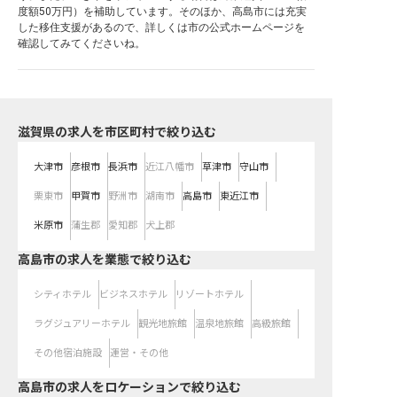
度額50万円）を補助しています。そのほか、高島市には充実
した移住支援があるので、詳しくは市の公式ホームページを
確認してみてくださいね。
滋賀県の求人を市区町村で絞り込む
大津市
彦根市
長浜市
近江八幡市
草津市
守山市
栗東市
甲賀市
野洲市
湖南市
高島市
東近江市
米原市
蒲生郡
愛知郡
犬上郡
高島市の求人を業態で絞り込む
シティホテル
ビジネスホテル
リゾートホテル
ラグジュアリーホテル
観光地旅館
温泉地旅館
高級旅館
その他宿泊施設
運営・その他
高島市の求人をロケーションで絞り込む