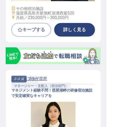
施設業態
その他宿泊施設
勤務地
滋賀県高島市新旭町深溝西釜520
給与
月給／230,000円～
300,000円
キープする
詳しく見る
アクティプラザ琵琶
正社員
宿泊
マネージャー・支配人（宿泊部門）
マネジメント経験不問！琵琶湖畔の研修宿泊施設
で安定確実なキャリアを