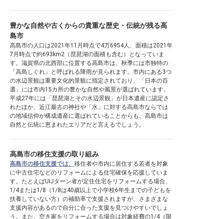
豊かな自然や古くからの貴重な歴史・伝統が残る高
島市
高島市の人口は2021年11月時点で4万6954人、面積は2021年
7月時点で約693km2（琵琶湖の面積も含む）となっていま
す。滋賀県の北西部に位置する高島市は、秋季には市独特の
「高島しぐれ」と呼ばれる降雨が見られます。市内にある3つ
の水辺景観は重要文化的景観に指定されており、「日本の百
選」には市内15カ所の豊かな自然や風景が選ばれています。
平成27年には「琵琶湖とその水辺景観」が日本遺産に認定さ
れたほか、近江最古の神社や「水」に対する高島市ならでは
の地域信仰が構成遺産に選ばれていることからも、高島市は
自然と伝統に恵まれたエリアだと言えるでしょう。
高島市の移住支援の取り組み
高島市の移住支援では、
移住者や市内に居住する若者を対象
に中古住宅などのリフォームによる住宅確保を応援していま
す。たとえばUIJターン者が定住住宅をリフォームする場合、
1/4または1/8（1/8は40歳以上で小学校6年生までの子どもを
扶養していない方）の補助率で支援されますが、さまざまな
支援内容があるので自分に合った支援を見つけやすいでしょ
う。また、空き家をリフォームする場合は対象経費の1/4（限