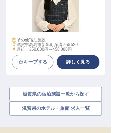
フロント支配人・支配人候補│月給3
5万円～／GW・夏季・年末年始休暇
施設業態
その他宿泊施設
勤務地
滋賀県高島市新旭町深溝西釜520
給与
月給／350,000円～
450,000円
キープする
詳しく見る
滋賀県の宿泊施設一覧から探す
滋賀県のホテル・旅館 求人一覧