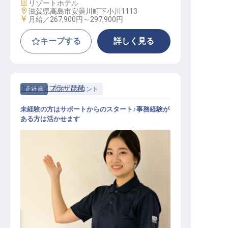
施設業態
リゾートホテル
勤務地
滋賀県高島市安曇川町下小川1113
給与
月給／267,900円～
297,900円
キープする
詳しく見る
アクティプラザ琵琶
正社員
宿泊
フロント
未経験の方はサポートからのスタート♪事務経験が
ある方は活かせます
フロント│未経験OK／GW・夏季・
年末年始休暇／転勤なし／学歴不問