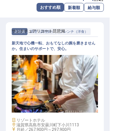
転職サポートに申し込む
おすすめ順
新着順
給与順
無料
採用をお考えの企業様へ
サンクチュアリコート琵琶湖
正社員
調理（調理師）
フレンチ（洋食）
新天地で心機一転、おもてなしの腕を磨きません
か。住まいのサポートで、安心。
洋食調理
施設業態
リゾートホテル
勤務地
滋賀県高島市安曇川町下小川1113
給与
月給／267,900円～
297,900円