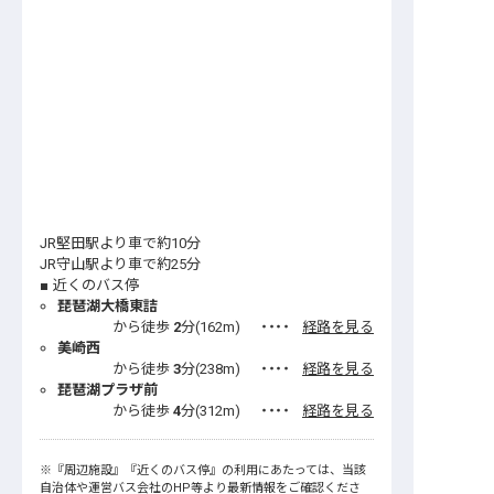
JR堅田駅より車で約10分
JR守山駅より車で約25分
近くのバス停
琵琶湖大橋東詰
から徒歩
2
分(
162
m)
・・・・
経路を見る
美崎西
から徒歩
3
分(
238
m)
・・・・
経路を見る
琵琶湖プラザ前
から徒歩
4
分(
312
m)
・・・・
経路を見る
※
『周辺施設』
『近くのバス停』
の利用にあたっては、当該
自治体や運営バス会社のHP等より最新情報をご確認くださ