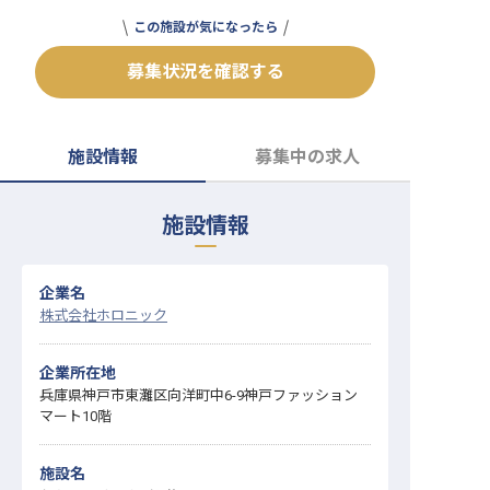
転職サポートに申し込む
この施設が気になったら
無料
募集状況を確認する
採用をお考えの企業様へ
施設情報
募集中の求人
施設情報
企業名
株式会社ホロニック
企業所在地
兵庫県神戸市東灘区向洋町中6-9神戸ファッション
マート10階
施設名