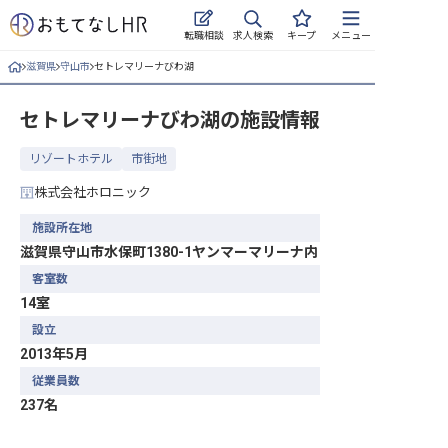
求人検索
転職相談
キープ
メニュー
滋賀県
守山市
セトレマリーナびわ湖
ログイン
セトレマリーナびわ湖
の施設情報
求人・施設を探す
リゾートホテル
市街地
キープした求人
株式会社ホロニック
就職・転職 合同説明会
施設所在地
滋賀県守山市水保町1380-1ヤンマーマリーナ内
おもてなしHRについて
客室数
14室
ご利用の流れ
設立
よくある質問
2013年5月
従業員数
ホテル・宿泊業界情報コラム
237名