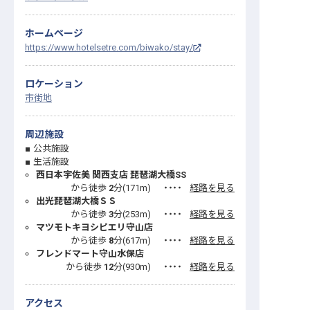
ホームページ
https://www.hotelsetre.com/biwako/stay/
ロケーション
市街地
周辺施設
公共施設
生活施設
西日本宇佐美 関西支店 琵琶湖大橋SS
から徒歩
2
分(
171
m)
・・・・
経路を見る
出光琵琶湖大橋ＳＳ
から徒歩
3
分(
253
m)
・・・・
経路を見る
マツモトキヨシピエリ守山店
から徒歩
8
分(
617
m)
・・・・
経路を見る
フレンドマート守山水保店
から徒歩
12
分(
930
m)
・・・・
経路を見る
アクセス