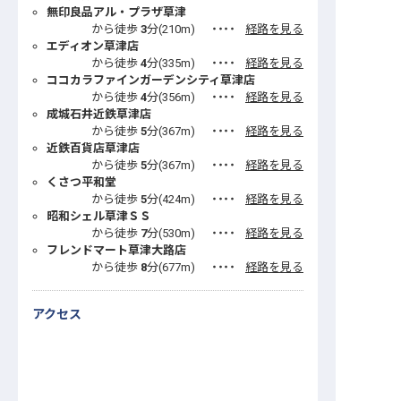
無印良品アル・プラザ草津
から徒歩
3
分(
210
m)
・・・・
経路を見る
エディオン草津店
から徒歩
4
分(
335
m)
・・・・
経路を見る
ココカラファインガーデンシティ草津店
から徒歩
4
分(
356
m)
・・・・
経路を見る
成城石井近鉄草津店
から徒歩
5
分(
367
m)
・・・・
経路を見る
近鉄百貨店草津店
から徒歩
5
分(
367
m)
・・・・
経路を見る
くさつ平和堂
から徒歩
5
分(
424
m)
・・・・
経路を見る
昭和シェル草津ＳＳ
から徒歩
7
分(
530
m)
・・・・
経路を見る
フレンドマート草津大路店
から徒歩
8
分(
677
m)
・・・・
経路を見る
アクセス