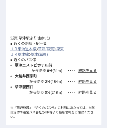
滋賀 草津駅より徒歩3分
近くの路線・駅一覧
ＪＲ東海道本線
草津(滋賀)
栗東
ＪＲ草津線
草津(滋賀)
近くのバス停
草津エストピホテル前
から徒歩
0
分(
31
m)
・・・・
経路を見る
大路井西栄町
から徒歩
2
分(
184
m)
・・・・
経路を見る
草津駅西口
から徒歩
3
分(
218
m)
・・・・
経路を見る
※
『周辺施設』
『近くのバス停』
の利用にあたっては、当該
自治体や運営バス会社のHP等より最新情報をご確認くださ
い。