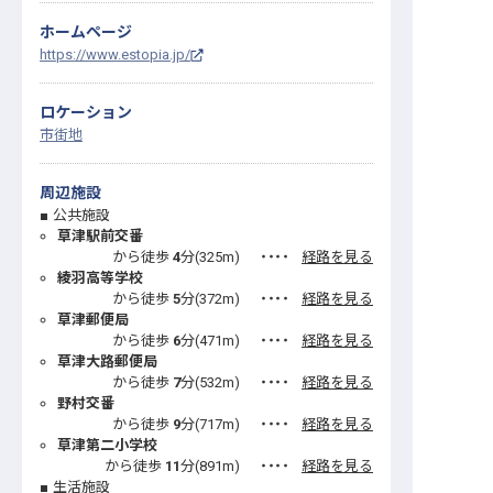
ホームページ
https://www.estopia.jp/
ロケーション
市街地
周辺施設
公共施設
草津駅前交番
から徒歩
4
分(
325
m)
・・・・
経路を見る
綾羽高等学校
から徒歩
5
分(
372
m)
・・・・
経路を見る
草津郵便局
から徒歩
6
分(
471
m)
・・・・
経路を見る
草津大路郵便局
から徒歩
7
分(
532
m)
・・・・
経路を見る
野村交番
から徒歩
9
分(
717
m)
・・・・
経路を見る
草津第二小学校
から徒歩
11
分(
891
m)
・・・・
経路を見る
生活施設