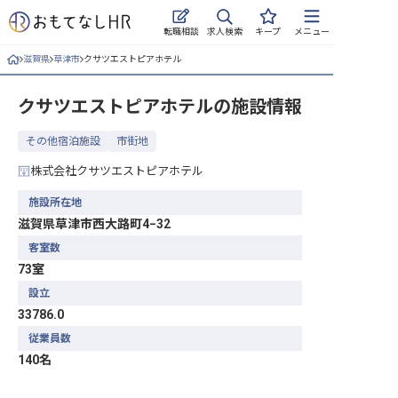
求人検索
転職相談
キープ
メニュー
滋賀県
草津市
クサツエストピアホテル
ログイン
クサツエストピアホテル
の施設情報
求人・施設を探す
その他宿泊施設
市街地
キープした求人
株式会社クサツエストピアホテル
就職・転職 合同説明会
施設所在地
滋賀県草津市西大路町4−32
おもてなしHRについて
客室数
73室
ご利用の流れ
設立
よくある質問
33786.0
従業員数
ホテル・宿泊業界情報コラム
140名