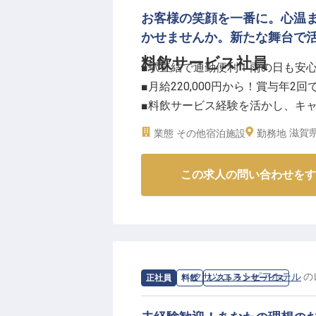
調理経験を活かし、将来シェフを
お客様の笑顔を一番に。心温
給は年1回、賞与は年2回と、日
かせませんか。新たな舞台で
社会保険完備はもちろん、家族手
料飲サービス社員
■駅直結で通勤便利！雨の日も安
安心して長く働ける環境です。月
■月給220,000円から！賞与年2回
イベートも大切にしながらキャリ
■料飲サービス経験を活かし、キ
※2026年03月06日時点の情報です
■充実の福利厚生と手当で長く働
滋賀県
業態
その他宿泊施設
勤務地
ーー【お客様の心に残るおもてな
この求人の問い合わせをす
当施設では、レストランでの朝食
親会や披露宴、そして大切な会議
す。一つ一つの出会いを大切にし
の喜びです。
あなたのきめ細やかなサービスで
求人情報：
クサツエストピアホテル
の
正社員
料飲
レストランサービス
ーー【成長を支える温かい職場環
私たちは、働く皆様が安心して長