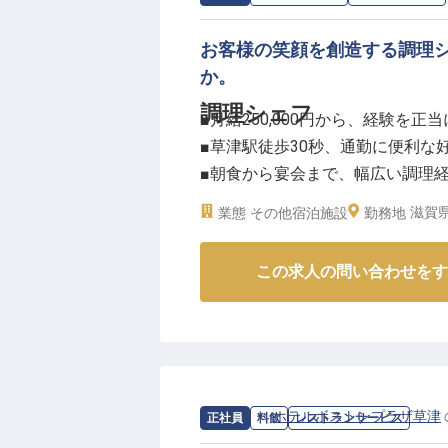
お客様の笑顔を創造する調理
か。
調理シェフ
■月給250,000円から、経験を正
■草津駅徒歩30秒、通勤に便利な
■朝食から宴会まで、幅広い調理
■将来のシェフを目指せる、成長
滋賀県
業態
その他宿泊施設
勤務地
ーー【お客様の心に残るお料理を
この求人の問い合わせをす
朝食はバイキング形式で和洋食や
ランチはカジュアルなメニューか
コース料理を中心に腕を振るいま
宴会では懇親会や披露宴など、幅
料理など多彩なジャンルを手がけ
求人情報：
ホテルボストンプラザ草津
正社員
料飲
レストランサービス
ーー【成長を実感できる環境で、