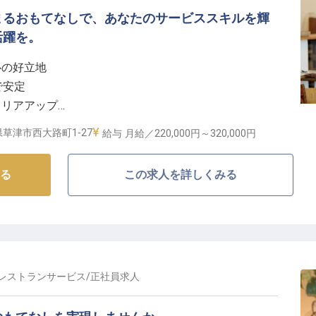
目指したいというあなたの情熱を応援する環境です。昇
まるおもてなしで、あなたのサービススキルを輝
頃の頑張りをしっかりと評価いたします。
活躍を。
当や社員割引、研修制度など福利厚生も充実しており、
心の好立地
8日休みや夏季・冬季休暇、有給休暇も取得でき、プラ
で安定
アを築けます。
ャリアアップ
ける環境
草津市西大路町1-27
給与
月給／220,000円～
320,000円
しを】
る
この求人を詳しくみる
・ランチ・ディナーサービスから、華やかな宴会での懇
のご利用まで、幅広いシーンでお客様をお迎えしていま
、お客様の心に残る特別な時間を提供することが私たち
、お客様に最高の思い出を届けてください。
レストランサービス
/
正社員
求人
境】
く活躍できる環境を整えています。社会保険完備はもち