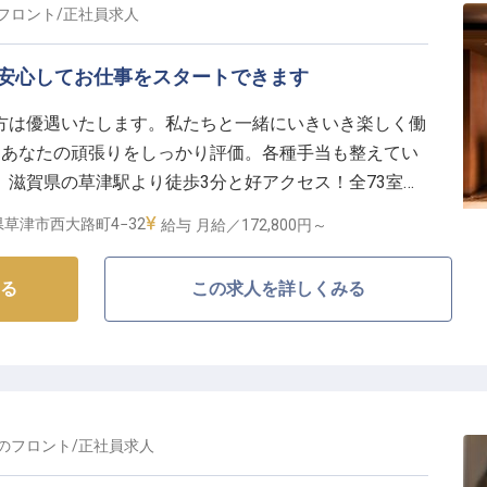
っています。
フロント
/
正社員
求人
ャリアパス
も安心してお仕事をスタートできます
安心して長く働ける環境を大切にしています。月給
方は優遇いたします。私たちと一緒にいきいき楽しく働
え、年2回の賞与や年1回の昇給で、あなたの頑張りをしっ
、あなたの頑張りをしっかり評価。各種手当も整えてい
滋賀県の草津駅より徒歩3分と好アクセス！全73室の
引や研修制度も充実しており、着実にスキルアップを目
ある大きさのベッドが魅力で、落ち着いた雰囲気です。
季休暇もあり、プライベートとの両立も可能です。
草津市西大路町4−32
給与
月給／172,800円～
ドや新鮮な野菜、果物を取り揃えた朝食も自慢です。※
指したい方を心よりお待ちしております。
情報です
る
この求人を詳しくみる
の
フロント
/
正社員
求人