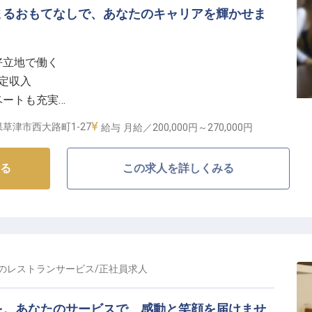
まるおもてなしで、あなたのキャリアを輝かせま
好立地で働く
安定収入
ベートも充実
能で安心
草津市西大路町1-27
給与
月給／200,000円～
270,000円
もてなしの舞台】
る
この求人を詳しくみる
心に深く寄り添うおもてなしを大切にしています。フロ
瞬間から旅立つその時まで、快適な滞在を支える大切な
手続きはもちろん、ご予約の対応、そして何気ない会話
期待を超えるサービスを提供することを目指します。お
、日々の業務の原動力です。
の
レストランサービス
/
正社員
求人
心の職場環境】
を。あなたのサービスで、感動と笑顔を届けませ