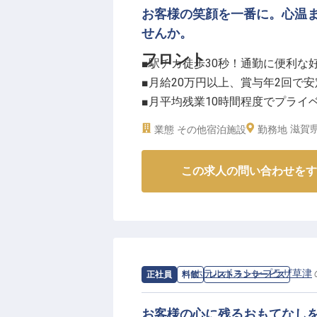
お客様の笑顔を一番に。心温
せんか。
フロント
■駅チカ徒歩30秒！通勤に便利な
■月給20万円以上、賞与年2回で
■月平均残業10時間程度でプライ
■夏季・冬季休暇や有給も取得可
滋賀県
業態
その他宿泊施設
勤務地
ーー【お客様の心に寄り添う、お
この求人の問い合わせをす
当施設では、お客様一人ひとりの
ント業務は、お客様が到着される
役割です。
チェックイン・チェックアウトの
の中からお客様のニーズを察し、
客様の笑顔が私たちの喜びであり
求人情報：
ホテルボストンプラザ草津
正社員
料飲
レストランサービス
ーー【働きやすさを追求した、安
お客様の心に残るおもてなし