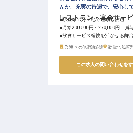
私たちは、スタッフが安心して長く
んか。充実の待遇で、安心し
円からのスタートに加え、年2回
レストラン・宴会サー
■駅直結の好立地で通勤も快適
価。
■月給200,000円～270,000円、賞
残業は月平均10時間程度と少な
■飲食サービス経験を活かせる舞
はもちろん、社員割引や家族手当
■社会保険完備、家族手当など福
共に成長し、お客様に最高のサー
滋賀県
業態
その他宿泊施設
勤務地
※2026年03月06日時点の情報です
ーー【お客様に寄り添うおもてな
この求人の問い合わせをす
レストランでは、朝食からディナ
します。宴会では、懇親会や披露
シーンでの会議利用まで、幅広い
お客様一人ひとりの心に寄り添い
です。
ーー【安定した環境でキャリアを
月給200,000円から270,00
しっかりと評価します。社会保険