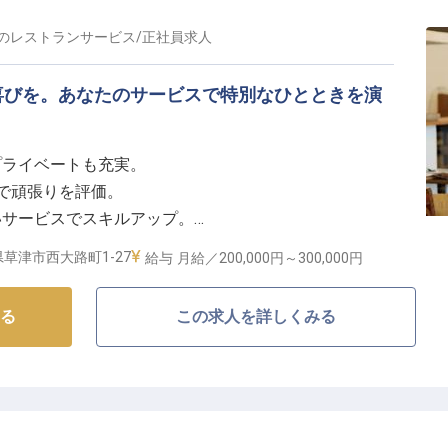
の
レストランサービス
/
正社員
求人
喜びを。あなたのサービスで特別なひとときを演
プライベートも充実。
与で頑張りを評価。
いサービスでスキルアップ。
生で安心して働けます。
草津市西大路町1-27
給与
月給／200,000円～
300,000円
を追求する場所
る
この求人を詳しくみる
からランチ、ディナーまで、そして大切な宴会での懇親
たるシーンでお客様をお迎えしています。一つ一つのサ
て忘れられない特別なひとときを創造することが私たち
、お客様の笑顔を咲かせませんか。日々の業務を通じ