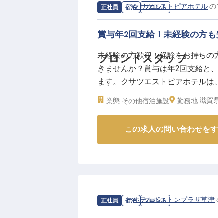
て、お客様との素敵な出会いが待
求人情報：
クサツエストピアホテル
の
正社員
宿泊
フロント
ーー成長を支える環境と確かなキ
賞与年2回支給！未経験の方
私たちは、スタッフ一人ひとりが
未経験の方歓迎！経験をお持ちの
フロントスタッフ
200,000円からのスタートに加
きませんか？賞与は年2回支給と
かりと評価。
ます。クサツエストピアホテルは、
社会保険完備はもちろん、社員割
客室は、広々とした空間とゆとり
指せます。月8日休みや夏季・冬
滋賀県
業態
その他宿泊施設
勤務地
シェフ手作りの種類豊富なブレッ
経験を活かし、さらなる高みを目
この求人は2023年4月20日時点の
※2026年03月06日時点の情報です
この求人の問い合わせをす
求人情報：
ホテルボストンプラザ草津
正社員
宿泊
フロント