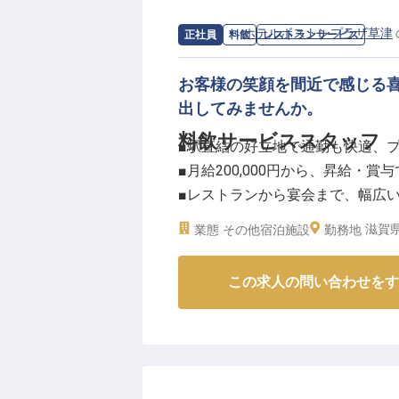
求人情報：
ホテルボストンプラザ草津
正社員
料飲
レストランサービス
お客様の笑顔を間近で感じる
出してみませんか。
料飲サービススタッフ
■駅直結の好立地で通勤も快適、
■月給200,000円から、昇給・賞
■レストランから宴会まで、幅広
■年間休日100日、充実の福利厚
滋賀県
業態
その他宿泊施設
勤務地
ーーお客様の心に残るおもてなし
この求人の問い合わせをす
当施設では、レストランでの朝食
会や披露宴、会議など、多岐にわ
ービスに心を込め、お客様にとっ
の喜びです。
あなたの温かいおもてなしの心で