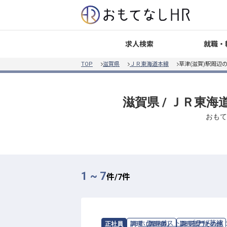
就職・
求人検索
TOP
滋賀県
ＪＲ東海道本線
草津(滋賀)駅周辺
滋賀県 / ＪＲ東海
おもて
1 ~ 7
件/
7
件
求人情報：
ホテルボストンプラザ草津
正社員
調理（調理師）
調理部門その他