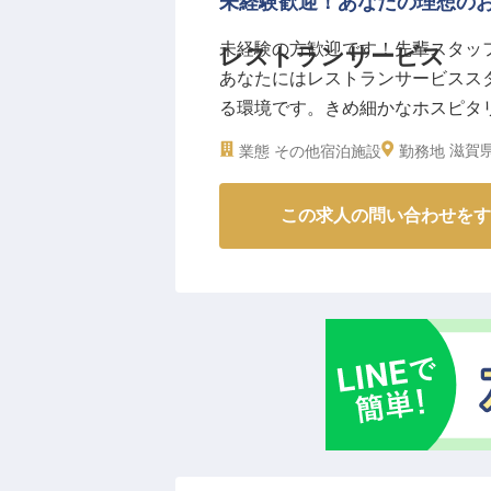
未経験歓迎！あなたの理想の
ろん、社員割引や研修制度、健康
未経験の方歓迎です！先輩スタッ
レストランサービス
をサポート。
あなたにはレストランサービスス
昇給は年1回、賞与は年2回支給
る環境です。きめ細かなホスピタ
ビスのご経験を活かし、さらなる
トピアホテルは、ファミリールー
※2026年03月06日時点の情報です
滋賀県
業態
その他宿泊施設
勤務地
は大人カジュアルな洋食レストラ
2023年12月18日時点の情報です
この求人の問い合わせをす