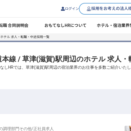
採用をお考えの法人
ログイン
転職 合同説明会
おもてなしHRについて
ホテル・宿泊業界
のホテル 求人・転職・中途採用一覧
道本線 / 草津(滋賀)駅周辺のホテル 求
なしHRでは、草津(滋賀)駅周辺の宿泊業界のお仕事を多数ご紹介いた
の
調理部門その他
/
正社員
求人