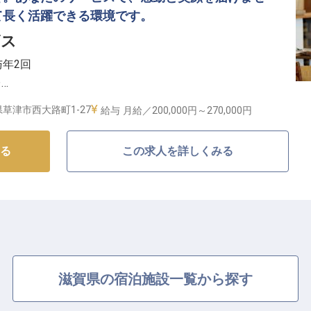
働ける環境づくりに力を入れています。月給200,000
て長く活躍できる環境です。
の賞与や年1回の昇給で、あなたの頑張りをしっかりと評
ビス
与年2回
く、プライベートの時間も大切にできます。社会保険完備
台
、充実した研修制度もご用意しています。
利厚生充実
ビスを届けましょう。
草津市西大路町1-27
給与
月給／200,000円～
270,000円
しの舞台】
る
この求人を詳しくみる
ーまで、お客様の大切なひとときを彩るサービスを提供
宴といった特別な日を演出するお手伝いから、ビジネス
ニーズにお応えしています。
、最高の思い出を創り出すやりがいを感じられるお仕事
築く】
滋賀県の宿泊施設一覧から探す
0円に加え、年2回の賞与や年1回の昇給で、あなたの頑張りを
完備はもちろん、通勤手当全額支給、家族手当、社員割