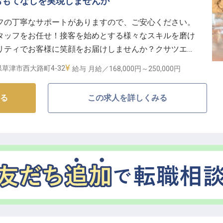
おもてなしを実現しませんか
診断、家族手当など、充実した福利厚生であなたの生活
フの丁寧なサポートがありますので、ご安心ください。
タッフをお任せ！接客を始めとする様々なスキルを磨け
され、日々の頑張りがしっかりと評価されます。料飲サー
リティでお客様に笑顔をお届けしませんか？クサツエス
スキルアップを目指せる場所です。
ムやスイートルームなどを備えた総客室数73室。館内に
草津市西大路町4-32
給与
月給／168,000円～
250,000円
ンと日本料理レストランを備えています。※この求人は
る
この求人を詳しくみる