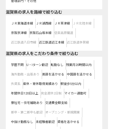
管理部門・その他
滋賀県
の求人を路線で絞り込む
ＪＲ東海道本線
ＪＲ湖西線
ＪＲ草津線
ＪＲ北陸本線
京阪京津線
京阪石山坂本線
信楽高原鐵道
近江鉄道八日市線
近江鉄道近江本線
近江鉄道多賀線
滋賀県の求人をこだわり条件で絞り込む
学歴不問
U・Iターン歓迎
転勤なし
残業月20時間以内
海外勤務・出張あり
英語を活かせる
中国語を活かせる
外資系
産休・育休取得実績あり
駅徒歩5分以内
年間休日120日以上
完全週休2日制
マイカー通勤可
寮社宅・住宅補助あり
交通費全額支給
新卒・第二新卒も歓迎
オープニング・新規開業
中抜け勤務なし
未経験者歓迎
資格を活かせる