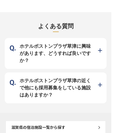
しっかり評価。各種手当も整えてい
客を始めとする様々なスキルを磨け
上で、感動のひとときを
ます。クサツエストピアホテルは、
る環境です。きめ細かなホスピタリ
仕事です】 琵琶湖を悠々
滋賀県の草津駅より徒歩3分と好ア
ティでお客様に笑顔をお届けしませ
う船の上で、お客様に「
クセス！全73室の客室は、広々と
んか？クサツエストピアホテルは、
と笑顔になっていただけ
した空間とゆとりある大きさのベッ
ファミリールームやスイートルーム
な特別な体験を、あなた
ドが魅力で、落ち着いた雰囲気で
などを備えた総客室数73室。館内
けてみませんか？軽食や
す。シェフ手作りの種類豊富なブレ
には大人カジュアルな洋食レストラ
よくある質問
本格コース料理、お弁当
ッドや新鮮な野菜、果物を取り揃え
ンと日本料理レストランを備えてい
どもたちへの給食まで、
た朝食も自慢です。※この求人は
ます。※この求人は2023年12月18
ンに対応する調理業務を
2023年4月20日時点の情報です
日時点の情報です
す。ミシガンやビアンカ
湖を代表する船舶での調
でしか味わえない誇りあ
ホテルボストンプラザ草津に興味
す。 ーー【スキルアップを応援！
あなたの"料理への想い"
があります、どうすれば良いです
ます】 調理の経験がある
ろん、調理士の資格取得
か？
いる方も温かく迎え入れ
ュー策定や食材管理、衛
ど、調理のプロとして幅
技術を磨ける環境が整っ
産休・育休制度も整備し
イフステージが変わって
ホテルボストンプラザ草津の近く
し続けられる職場です。
「料理が好き」という気
で他にも採用募集をしている施設
ひ私たちと一緒に形にし
※2026年6月19日時点の
はありますか？
滋賀県
の宿泊施設一覧から探す