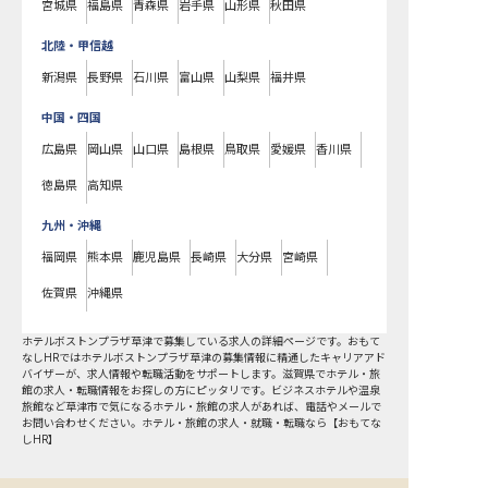
宮城県
福島県
青森県
岩手県
山形県
秋田県
北陸・甲信越
新潟県
長野県
石川県
富山県
山梨県
福井県
中国・四国
広島県
岡山県
山口県
島根県
鳥取県
愛媛県
香川県
徳島県
高知県
九州・沖縄
福岡県
熊本県
鹿児島県
長崎県
大分県
宮崎県
佐賀県
沖縄県
ホテルボストンプラザ草津で募集している求人の詳細ページです。おもて
なしHRではホテルボストンプラザ草津の募集情報に精通したキャリアアド
バイザーが、求人情報や転職活動をサポートします。滋賀県でホテル・旅
館の求人・転職情報をお探しの方にピッタリです。ビジネスホテルや温泉
旅館など
草津市
で気になるホテル・旅館の求人があれば、電話やメールで
お問い合わせください。ホテル・旅館の求人・就職・転職なら【おもてな
しHR】