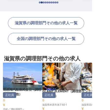
滋賀県の調理部門その他の求人一覧
全国の調理部門その他の求人一覧
滋賀県の調理部門その他の求人
琵琶湖汽船株式会社
（
調理
GLAMP ELEMENT
（
調理部
サンクチュアリコ
部門その他
）
正社員
正社員
正社員
門その他
）
湖
（
調理部門その
滋賀県米原市池下60-1
滋賀県高島市安曇川町下小
月給／184,000円～