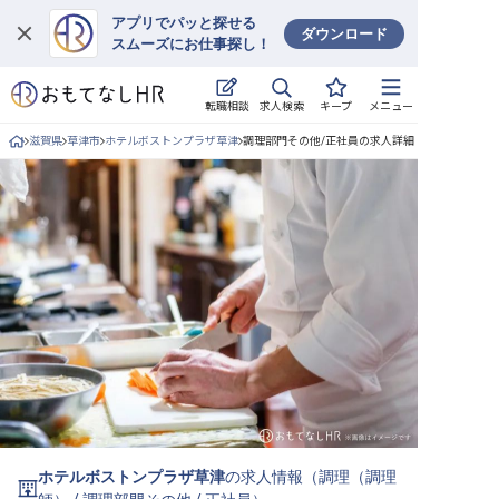
アプリでパッと探せる
ダウンロード
スムーズにお仕事探し！
ログイン
求人検索
転職相談
キープ
メニュー
求人・施設を探す
滋賀県
草津市
ホテルボストンプラザ草津
調理部門その他/正社員の求人詳細
キープした求人
就職・転職 合同説明会
おもてなしHRについて
ご利用の流れ
よくある質問
ホテル・宿泊業界情報コラム
ホテルボストンプラザ草津
の求人情報（
調理（調理