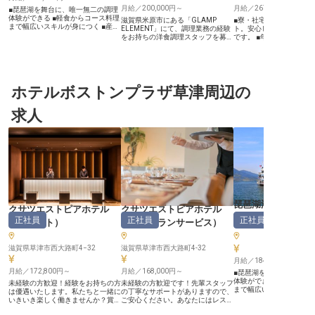
月給／200,000円～
月給／267,900円～
■琵琶湖を舞台に、唯一無二の調理
体験ができる ■軽食からコース料理
滋賀県米原市にある「GLAMP
■寮・社宅制度で新生活
まで幅広いスキルが身につく ■産
ELEMENT」にて、調理業務の経験
ト。安心して仕事に集中
休・育休制度あり。長く安心して働
をお持ちの洋食調理スタッフを募集
です。 ■年間休日120日
ける環境 ■料理好き・資格取得を目
いたします。調理師・レストランサ
ートも大切にできる勤務
指す方も大歓迎 ーー【琵琶湖の船
ービス技能士の資格をお持ちの方
■月給267,900円から。
上で、感動のひとときを食でつなぐ
や、メニュー開発の経験がある方も
入で長く活躍できます。 
仕事です】 琵琶湖を悠々と行き交
大歓迎です。調理業務はもちろん、
の経験を活かし、お客様
う船の上で、お客様に「おいしい」
そのほかにオーダー対応や配膳など
る料理を追求。 ーー【施設の特徴
と笑顔になっていただける——そん
ホテルボストンプラザ草津周辺の
の接客業務なども担当していただき
とおもてなしの心】 「サ
な特別な体験を、あなたの料理で届
ます。年3回の賞与と昇給を支給。
アリコート琵琶湖」での
けてみませんか？軽食やブッフェ、
あなたの頑張りを認めてもらいやす
務は、お客様の心に残る
本格コース料理、お弁当、そして子
求人
く、やりがいのある職場ですよ。
創造する大切な役割です。
どもたちへの給食まで、多彩なシー
※2024年6月3日時点の情報です。
の豊かな自然に囲まれた
ンに対応する調理業務をお任せしま
で、旬の食材を活かし、
す。ミシガンやビアンカなど、琵琶
する一皿一皿に心を込め
湖を代表する船舶での調理は、ここ
い。お客様の特別なひと
でしか味わえない誇りある仕事で
おもてなしの精神を大切
す。 ーー【スキルアップを応援！
の料理とサービスで感動
あなたの"料理への想い"を大切にし
しょう。 あなたの技術と
ます】 調理の経験がある方はもち
お客様の笑顔に直結します。 
ろん、調理士の資格取得を目指して
【働く環境とキャリアア
いる方も温かく迎え入れます。メニ
会】 当施設では、従業員
琵琶湖汽船株式会
ュー策定や食材管理、衛生管理な
りが安心して長く働ける
クサツエストピアホテル
クサツエストピアホテル
ど、調理のプロとして幅広い知識と
ています。 年間休日120
部門その他
正社員
正社員
正社員
技術を磨ける環境が整っています。
（
フロント
）
（
レストランサービス
）
宅制度、充実した福利厚
産休・育休制度も整備しており、ラ
たの生活をしっかりとサ
イフステージが変わっても長く活躍
食調理の経験を活かし、
し続けられる職場です。あなたの
滋賀県草津市西大路町4−32
滋賀県草津市西大路町4-32
キルアップを目指せる研
「料理が好き」という気持ちを、ぜ
実しています。経験豊富
月給／184,000円～
ひ私たちと一緒に形にしましょう。
と共に、おもてなしのプ
※2026年6月19日時点の情報です
月給／172,800円～
月給／168,000円～
■琵琶湖を舞台に、唯一
ョナルとして成長できる
体験ができる ■軽食から
キャリアアップの機会も
未経験の方歓迎！経験をお持ちの方
未経験の方歓迎です！先輩スタッフ
まで幅広いスキルが身につ
り、あなたの意欲に応え
は優遇いたします。私たちと一緒に
の丁寧なサポートがありますので、
休・育休制度あり。長く
こにあります。 ※2026年
いきいき楽しく働きませんか？賞与
ご安心ください。あなたにはレスト
ける環境 ■料理好き・資
時点の情報です
は年2回支給と、あなたの頑張りを
ランサービススタッフをお任せ！接
指す方も大歓迎 ーー【琵琶湖の船