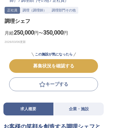
師）
/
調理部門その他
/
正社員
）
転職サポートに申し込む
無料
正社員
調理（調理師）
調理部門その他
調理シェフ
採用をお考えの企業様へ
250,000
350,000
月給
円〜
円
この施設が気になったら
募集状況を確認する
キープする
求人概要
企業・施設
お客様の笑顔を創造する調理シェフと