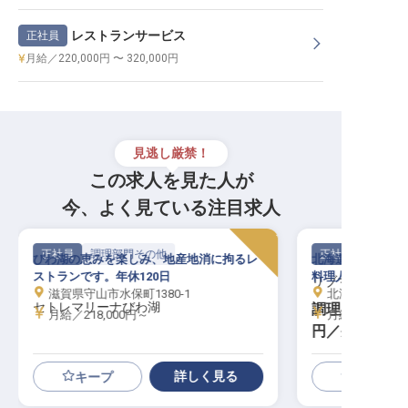
レストランサービス
正社員
月給／220,000円 〜 320,000円
見逃し厳禁！
この求人を見た人が
今、よく見ている注目求人
正社員
調理部門その他
正社員
びわ湖の恵みを楽しみ、地産地消に拘るレ
北海道・鹿部温泉
ストランです。年休120日
料理人として活躍
リブマックスリゾ
滋賀県守山市水保町1380-1
北海道茅部郡鹿部
セトレマリーナびわ湖
調理スタッフ｜
月給／218,000円～
月給／250,00
円／寮費2万
地／急募
詳しく見る
キープ