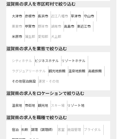
滋賀県の求人を市区町村で絞り込む
大津市
彦根市
長浜市
近江八幡市
草津市
守山市
栗東市
甲賀市
野洲市
湖南市
高島市
東近江市
米原市
蒲生郡
愛知郡
犬上郡
滋賀県の求人を業態で絞り込む
シティホテル
ビジネスホテル
リゾートホテル
ラグジュアリーホテル
観光地旅館
温泉地旅館
高級旅館
その他宿泊施設
運営・その他
滋賀県の求人をロケーションで絞り込む
温泉地
市街地
観光地
スキー場
リゾート地
滋賀県の求人を職種で絞り込む
宿泊
料飲
調理（調理師）
客室
施設管理
ブライダル