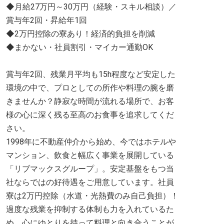
◆月給27万円～30万円（経験・スキル相談）／
賞与年2回・昇給年1回
◆2万円控除の寮あり！経済的負担を削減
◆まかない・社員割引・マイカー通勤OK
賞与年2回、残業月平均も15h程度など安定した
環境の中で、プロとしての所作や料理の腕を磨
きませんか？静寂な時間が流れる場所で、お客
様の心に深く残る至高のお食事を追求してくだ
さい。
1998年に不動産仲介から始め、今ではホテルや
マンション、飲食と幅広く事業を展開している
「リブマックスグループ」。安定基盤をもつ当
社ならではの好待遇をご用意しています。社員
寮は2万円控除（水道・光熱費のみ自己負担）！
過度な残業を抑制する体制も力を入れているた
め、心にゆとりを持って料理と向き合うことが