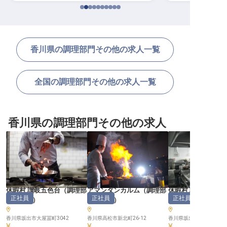
香川県の調理部門その他の求人一覧
全国の調理部門その他の求人一覧
香川県の調理部門その他の求人
休暇村 讃岐五色台
（
調理部
アマンダンカルム
（
調理部
休暇村 讃岐五色台
正社員
正社員
正社員
門その他
）
門その他
）
門その他
香川県坂出市大屋冨町3042
香川県高松市新北町26-12
香川県坂出市大屋冨町304