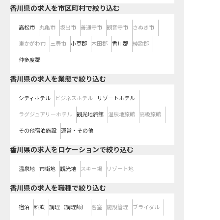
香川県の求人を市区町村で絞り込む
高松市
丸亀市
坂出市
善通寺市
観音寺市
さぬき市
東かがわ市
三豊市
小豆郡
木田郡
香川郡
綾歌郡
仲多度郡
香川県の求人を業態で絞り込む
シティホテル
ビジネスホテル
リゾートホテル
ラグジュアリーホテル
観光地旅館
温泉地旅館
高級旅館
その他宿泊施設
運営・その他
香川県の求人をロケーションで絞り込む
温泉地
市街地
観光地
スキー場
リゾート地
香川県の求人を職種で絞り込む
宿泊
料飲
調理（調理師）
客室
施設管理
ブライダル