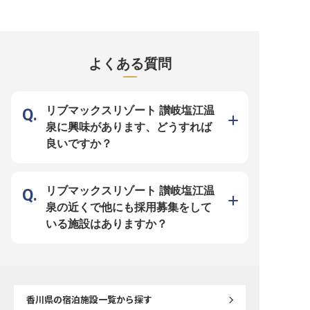
ー開発、宴会プランの構築など、店
できます。月給40万円以上支給さ
タートできます。あなた
舗運営のマネジメントにも携わって
れる好待遇な職場！モチベーション
るのは、レストランスタ
いただきます。ビアガーデンやクリ
高く、お仕事に取り組めます。
期間後には正社員として
スマスディナー、結婚式など、多彩
Webase高松では、支配人を募集。
ップしていただけます。
なイベントのメニュー開発に挑戦で
海外からのお客様も多いので、英語
ト高松は、高松駅より徒歩
きます。実務経験が活かせ、スキル
力を活かしたいという方、PCスキ
場所にあるシティホテル
アップを目指す方にぴったりの環境
ルを活かしたい方、大歓迎です！あ
や観光に最適の環境で、
よくある質問
です。あなたの料理で特別な瞬間を
なたの「経営力・管理力」を磨きま
なおもてなしをしていま
演出しませんか？ ※2025年05月19
せんか？※この求人は2022年12月
求人は2022年11月28
日時点の情報です
26日時点の情報です
です
リブマックスリゾート 讃岐塩江温
泉に興味があります、どうすれば
良いですか？
リブマックスリゾート 讃岐塩江温
泉の近くで他にも採用募集をして
いる施設はありますか？
香川県
の宿泊施設一覧から探す