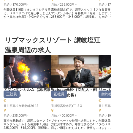
月給／170,000円～
月給／235,000円～
月給／170,000円～
年間休日110日！オンオフを切り替
高松市新北町で、調理スタッフ【ア
従業員寮を完備！新生活
え、メリハリつけてお仕事しません
マンダンカルム】を募集中！月給
します。賞与は年2回・計
か？賞与は年2回・計3カ月分を支
235,000円～345,000円。調理業務
を支給で、頑張った分だ
給。頑張った分だけ、やりがいを感
だけでなく、売り上げ管理やメニュ
を感じられる職場です。
じられる職場です。瀬戸大橋や瀬戸
ー開発、宴会プランの構築など、店
経験を活かしてお客様に
内海の島々を望む、風光明媚な高台
舗運営のマネジメントにも携わって
皿を一緒に作りませんか
に位置する「休暇村 讃岐五色
いただきます。ビアガーデンやクリ
な高台に位置する「休暇村
台」。朝のお散歩会や星空観察会な
スマスディナー、結婚式など、多彩
色台」。全66室の客室は
ど、様々な体験プログラムを実施し
リブマックスリゾート 讃岐塩江
なイベントのメニュー開発に挑戦で
山側の2種類を備えてい
ています。眺望抜群の瀬戸大橋展望
きます。実務経験が活かせ、スキル
抜群の瀬戸大橋展望大浴
大浴場も魅力のひとつ。瀬戸の旬と
アップを目指す方にぴったりの環境
大型運動施設まで近く、
温泉周辺の求人
四国4県の郷土料理を提供していま
です。あなたの料理で特別な瞬間を
宿やゼミ旅行などに利用
す。※この求人は2023年7月6日時
演出しませんか？ ※2025年05月19
す。※この求人は2023年
点の情報です
日時点の情報です
点の情報です
アマンダンカルム
（
調理部
Webase高松
（
支配人・副
リーガホテルゼス
正社員
正社員
契約社員
門その他
）
支配人・女将
）
（
レストランサー
香川県高松市新北町26-12
香川県高松市瓦町1-2-3
香川県高松市古新町9-1
月給／235,000円～
月給／400,000円～
月給／196,160円～
高松市新北町で、調理スタッフ【ア
プライベートな時間も大切にしたい
年間休日は多めの108日
マンダンカルム】を募集中！月給
方におすすめの、年休は多めの107
フのメリハリをつけて働
235,000円～345,000円。調理業務
日をご用意いたしました。仕事を充
けます。単身の寮をご用
だけでなく、売り上げ管理やメニュ
実させながら、安定した休みを確保
すので、費用の心配なく