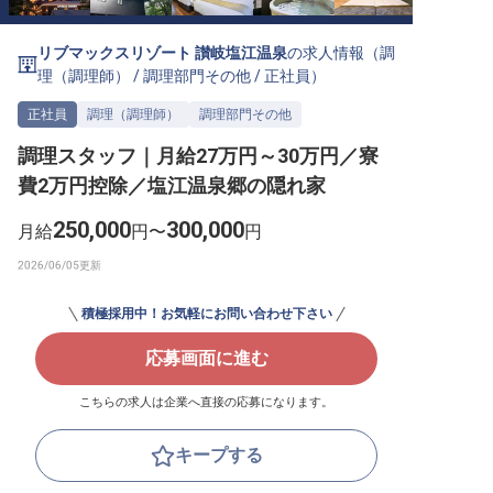
転職サポートに申し込む
無料
リブマックスリゾート 讃岐塩江温泉
の求人情報（
調
理（調理師）
/
調理部門その他
/
正社員
）
採用をお考えの企業様へ
正社員
調理（調理師）
調理部門その他
調理スタッフ｜月給27万円～30万円／寮
費2万円控除／塩江温泉郷の隠れ家
250,000
300,000
月給
円〜
円
積極採用中！お気軽にお問い合わせ下さい
応募画面に進む
こちらの求人は企業へ直接の応募になります。
キープする