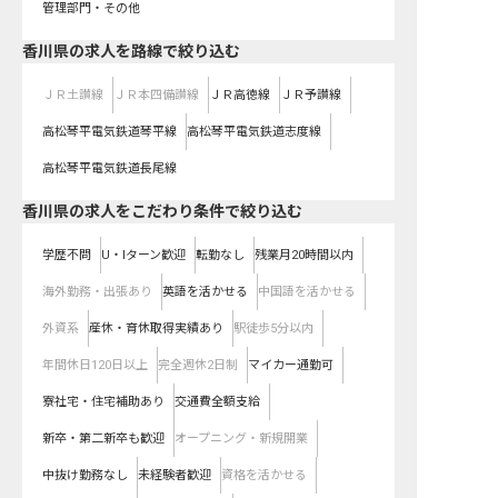
管理部門・その他
香川県
の求人を路線で絞り込む
ＪＲ土讃線
ＪＲ本四備讃線
ＪＲ高徳線
ＪＲ予讃線
高松琴平電気鉄道琴平線
高松琴平電気鉄道志度線
高松琴平電気鉄道長尾線
香川県の求人をこだわり条件で絞り込む
学歴不問
U・Iターン歓迎
転勤なし
残業月20時間以内
海外勤務・出張あり
英語を活かせる
中国語を活かせる
外資系
産休・育休取得実績あり
駅徒歩5分以内
年間休日120日以上
完全週休2日制
マイカー通勤可
寮社宅・住宅補助あり
交通費全額支給
新卒・第二新卒も歓迎
オープニング・新規開業
中抜け勤務なし
未経験者歓迎
資格を活かせる