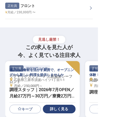
フロント
正社員
月給／230,000円 〜
見逃し厳禁！
この求人を見た人が
今、よく見ている注目求人
正社員
調理部門その他
正社員
瀬戸内の食材を活かす厨房で、オープニン
未来の美食を創る
グから新しい料理を提供しませんか
体験！
リブマックスリゾート 三原温泉シーフ
広島県三原市須波ハイツ1丁目1-1
岡山県岡山市北区
岡山モノリス
ロント
月給／250,000円～
月給／235,00
調理スタッフ｜2026年7月OPEN／
調理スタッフ
月給27万円～30万円／寮費2万円控
除／海前リゾート
詳しく見る
キープ