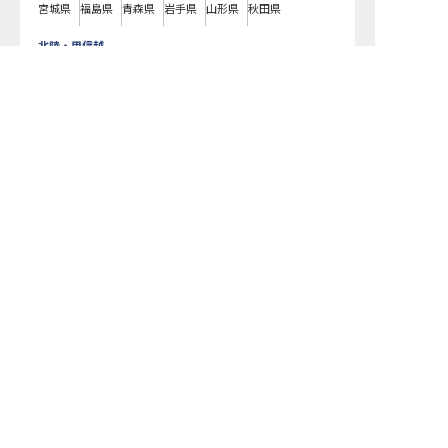
宮城県
福島県
青森県
岩手県
山形県
秋田県
北陸・甲信越
新潟県
長野県
石川県
富山県
山梨県
福井県
中国・四国
広島県
岡山県
山口県
島根県
鳥取県
愛媛県
香川県
徳島県
高知県
九州・沖縄
福岡県
熊本県
鹿児島県
長崎県
大分県
宮崎県
佐賀県
沖縄県
リブマックスリゾート 讃岐塩江温泉で募集している求人の詳細ページで
す。おもてなしHRではリブマックスリゾート 讃岐塩江温泉の募集情報に精
通したキャリアアドバイザーが、求人情報や転職活動をサポートします。
香川県でホテル・旅館の求人・転職情報をお探しの方にピッタリです。ビ
ジネスホテルや温泉旅館など
高松市
で気になるホテル・旅館の求人があれ
ば、電話やメールでお問い合わせください。ホテル・旅館の求人・就職・
転職なら【おもてなしHR】