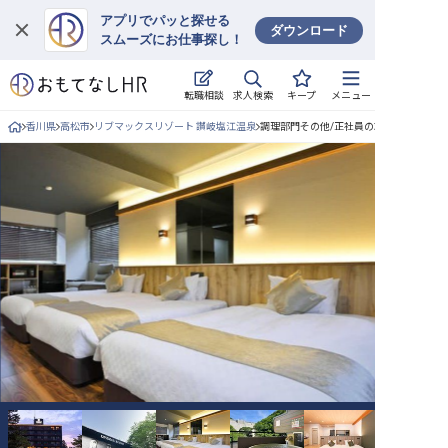
アプリでパッと探せる
ダウンロード
スムーズにお仕事探し！
ログイン
求人検索
転職相談
キープ
メニュー
求人・施設を探す
香川県
高松市
リブマックスリゾート 讃岐塩江温泉
調理部門その他/正社員の求人詳細
キープした求人
就職・転職 合同説明会
おもてなしHRについて
ご利用の流れ
よくある質問
ホテル・宿泊業界情報コラム