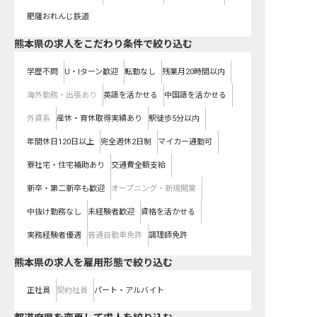
肥薩おれんじ鉄道
熊本県の求人をこだわり条件で絞り込む
学歴不問
U・Iターン歓迎
転勤なし
残業月20時間以内
海外勤務・出張あり
英語を活かせる
中国語を活かせる
外資系
産休・育休取得実績あり
駅徒歩5分以内
年間休日120日以上
完全週休2日制
マイカー通勤可
寮社宅・住宅補助あり
交通費全額支給
新卒・第二新卒も歓迎
オープニング・新規開業
中抜け勤務なし
未経験者歓迎
資格を活かせる
実務経験者優遇
普通自動車免許
調理師免許
熊本県の求人を雇用形態で絞り込む
正社員
契約社員
パート・アルバイト