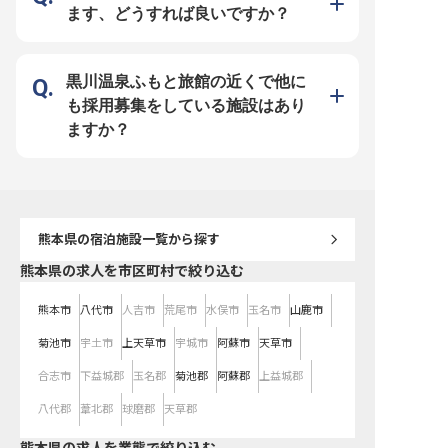
を活かしてみませんか♪ ーー【あな
ます、どうすれば良いですか？
たの成長を支える、温かな職場環
境】 鉄板焼きの調理補助から本格
的な調理まで、あなたのスキルに合
わせて幅広く活躍いただけます！経
験を積みながら、料理人としての腕
を磨くチャンスがたくさんありま
黒川温泉ふもと旅館の近くで他に
す！ 6:00～21:00の間でシフト制を
採用しており、プライベートとの両
も採用募集をしている施設はあり
立も可能です。まかない付きなので
食事の心配もなく、時間外手当もし
ますか？
っかり支給。温かい人間関係の中
で、お客様に喜んでいただける料理
を一緒に創り上げていきましょう！
「おもてなし」の心を大切にする
方、ぜひ私たちと一緒に働きません
か？ ※2025年07月02日時点の情報
です
熊本県
の宿泊施設一覧から探す
熊本県の求人を市区町村で絞り込む
熊本市
八代市
人吉市
荒尾市
水俣市
玉名市
山鹿市
菊池市
宇土市
上天草市
宇城市
阿蘇市
天草市
合志市
下益城郡
玉名郡
菊池郡
阿蘇郡
上益城郡
八代郡
葦北郡
球磨郡
天草郡