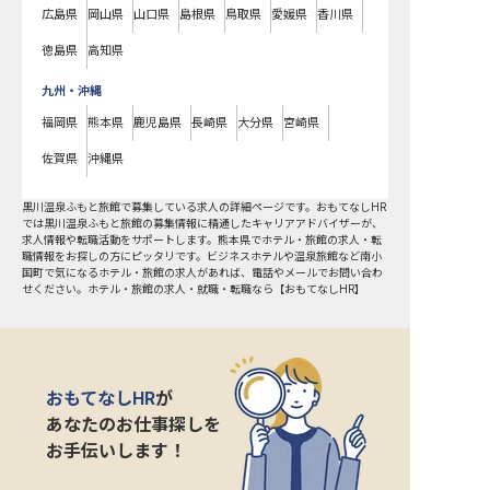
広島県
岡山県
山口県
島根県
鳥取県
愛媛県
香川県
徳島県
高知県
九州・沖縄
福岡県
熊本県
鹿児島県
長崎県
大分県
宮崎県
佐賀県
沖縄県
黒川温泉ふもと旅館で募集している求人の詳細ページです。おもてなしHR
では黒川温泉ふもと旅館の募集情報に精通したキャリアアドバイザーが、
求人情報や転職活動をサポートします。熊本県でホテル・旅館の求人・転
職情報をお探しの方にピッタリです。ビジネスホテルや温泉旅館など
南小
国町
で気になるホテル・旅館の求人があれば、電話やメールでお問い合わ
せください。ホテル・旅館の求人・就職・転職なら【おもてなしHR】
おもてなしHR
が
あなたのお仕事探しを
お手伝いします！