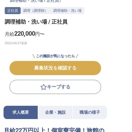
調理補助・洗い場
/
正社員
）
転職サポートに申し込む
無料
正社員
調理（調理師）
調理補助・洗い場
調理補助・洗い場 / 正社員
採用をお考えの企業様へ
220,000
月給
円〜
この施設が気になったら
募集状況を確認する
キープする
求人概要
企業・施設
職場の様子
月給22万円以上！個室寮完備！旅館の