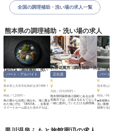
全国の調理補助・洗い場の求人一覧
熊本県の調理補助・洗い場の求人
お宿 花風月
（
調理補助・洗
TAYUTA
（
調理補助・洗い
平山温泉 上田屋
い場
）
パート・アルバイト
正社員
パート・アルバイ
場
）
助・洗い場
熊本県上天草市松島町合津7488-1
熊本県山鹿市平山5469-1
月給／220,000円～
時給／1,200円～
時給／960円～
熊本県阿蘇郡南小国町にあるお宿
花風月では、心温まるおもてなしを
島の豊かな自然に抱かれ、海に囲ま
■未経験から始められる
一緒に提供していただける調理補助
れた地に佇む「TAYUTA」。全客室
洗い業務 ■時給960円か
スタッフを募集しています。月給
スイートルーム設えた当ホテルは、
頑張りを評価します ■シ
220,000円～250,000円、年収
日常の喧騒を離れ、静寂のなかで、
あなたのライフスタイル
2,640,000円～3,500,000円の安定
癒しと安らぎの滞在をご提案してい
働き方が可能 ■社会保険
した収入で、正社員としての雇用で
ます。お食事は、天草の旬の味覚を
く安心して働ける環境です ー
す。主な業務は懐石料理や和朝食の
ふんだんに取り入れ、季節の移ろい
【お客様の笑顔を支える
盛り付け・仕込み・洗浄・賄いな
を表現した創作料理。器の一つひと
しの舞台裏】 平山温泉の
ど。豊かな自然に囲まれた環境で、
つ、盛り付けの細部に至るまで、
黒川温泉ふもと旅館周辺の求人
然に囲まれた当施設で、