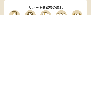
サポート登録後の流れ
サポート

電話で

マッチする

企業と

内定

登録
ヒアリング
求人をご紹介
面接
入社
宿泊業界専任のキャリアアドバイザーがあなたの転
職活動を徹底サポート!
納得できる転職先をご提案いたします。
サポートに申込む
無料
おもてなしHRについて
ご利用の流れ
よくある質問