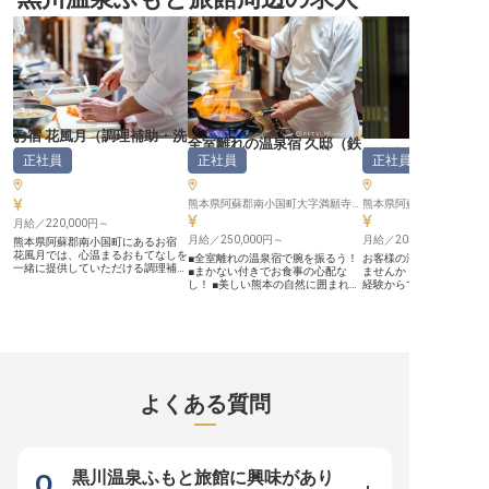
あなたの調理スキルを存分に発揮
「おもてなし」の心を尽くした一皿
ゆくまで旅を楽しめるよ
し、お客様に最高の食体験を提供し
を追求しております。 ＊1日4h～・
は日々おもてなしの心で
ましょう。やりがいに満ちた毎日
週2日～勤務からOK。Wワークや家
ます。レストランでの皿
を、お宿 花風月で一緒に作りませ
庭と両立したい方も歓迎 ＊学歴・
客様が召し上がるお料理
んか？※2024年08月26日時点の情
経験不問。まずはできることからお
態で提供するための大切
報です
任せします ＊時給1,200円～、昇給
手洗いと食洗機を使い分
ありで安定収入 ＊正社員登用制度
美しい食器を準備するこ
で将来的なキャリアアップも可能
様の食事の時間をより一
今回募集する調理補助のポジション
のにするお手伝いをお願
は、厨房の要として、料理長や先輩
お客様の笑顔を想像しな
お宿 花風月
（
調理補助・洗
調理師を支える重要な役割です。食
な作業を心がけてくださ
全室離れの温泉宿 久邸
（
鉄
材の美しさを引き出す下準備や、ゲ
いたします。 ーー【働きやすさを
深山山荘
い場
）
正社員
正社員
正社員
ストの期待を超える盛り付けの補助
大切にした、温かい職場環
板焼き
）
など、プロフェッショナルな現場で
施設では、働く皆様が安
ハイレベルなスキルを学べます。
活躍できるよう、働きや
スキルに応じた業務からお願いする
くりに力を入れています
熊本県阿蘇郡南小国町大字満願寺5853‐1
熊本県阿蘇郡南小国町満願
ので、未経験や経験の浅い方でも安
アルバイトとして、時給9
月給／220,000円～
心です。温暖な気候と水産物に恵ま
スタートし、日々の頑張
れた天草の海の幸・山の幸を伝統的
月給／250,000円～
してしっかりと評価いた
月給／205,200円～
熊本県阿蘇郡南小国町にあるお宿
な調理法で仕上げる。料理を通じた
通勤手当も支給され、社
花風月では、心温まるおもてなしを
■全室離れの温泉宿で腕を振るう！
お客様の滞在を特別なも
心に寄り添うホスピタリティを発揮
備しているため、安心し
一緒に提供していただける調理補助
■まかない付きでお食事の心配な
ませんか？月給20万円以
してください。
り組むことができます。
スタッフを募集しています。月給
し！ ■美しい熊本の自然に囲まれた
経験からでもしっかり学
ご相談に応じますので、
220,000円～250,000円、年収
職場！ ■シフト制で働きやすい環境
整っています。旅館の客
イフスタイルに合わせて
2,640,000円～3,500,000円の安定
を実現！ ーー【熊本の隠れ家温泉
て、収入もキャリアも磨
くことが可能です。 温か
した収入で、正社員としての雇用で
宿で""鉄板の匠""を目指しませんか】
スです。英会話が苦手な
ちと共に、お客様に喜ば
す。主な業務は懐石料理や和朝食の
全室離れの温泉宿「久邸」は、熊本
先輩スタッフがサポート
なしを一緒に提供しませ
盛り付け・仕込み・洗浄・賄いな
の豊かな自然に囲まれた特別な空間
泉好きな方には、広々と
※2026年03月26日時点
ど。豊かな自然に囲まれた環境で、
です。当館では、厳選された食材を
や露天風呂を備えた「深
あなたの調理スキルを存分に発揮
使った鉄板焼きを中心としたお料理
利用も魅力です。和の風情
し、お客様に最高の食体験を提供し
でお客様をおもてなししています。
客室で、お客様をお迎え
よくある質問
ましょう。やりがいに満ちた毎日
窓の外に広がる四季折々の景色と、
す。※この求人は2023年
を、お宿 花風月で一緒に作りませ
目の前で繰り広げられる調理の技
点の情報です
んか？※2024年08月26日時点の情
で、お客様に忘れられない思い出を
報です
提供しませんか？熊本空港から車で
約60分の立地ながら、まるで別世
界のような静寂と贅沢な時間が流れ
黒川温泉ふもと旅館に興味があり
る「久邸」で、あなたの調理スキル