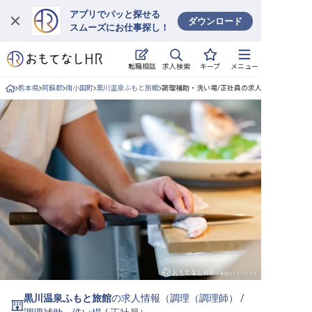
アプリでパッと探せる
ダウンロード
スムーズにお仕事探し！
ログイン
求人検索
転職相談
キープ
メニュー
求人・施設を探す
熊本県
阿蘇郡
南小国町
黒川温泉ふもと旅館
調理補助・洗い場/正社員の求人詳細
キープした求人
就職・転職 合同説明会
おもてなしHRについて
ご利用の流れ
よくある質問
ホテル・宿泊業界情報コラム
黒川温泉ふもと旅館
の求人情報（
調理（調理師）
/