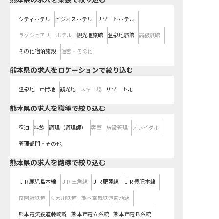
熊本県の求人を業態で絞り込む
シティホテル
ビジネスホテル
リゾートホテル
ラグジュアリーホテル
観光地旅館
温泉地旅館
高級旅館
その他宿泊施設
運営・その他
熊本県の求人をロケーションで絞り込む
温泉地
市街地
観光地
スキー場
リゾート地
熊本県の求人を職種で絞り込む
宿泊
料飲
調理（調理師）
客室
施設管理
ブライダル
管理部門・その他
熊本県
の求人を路線で絞り込む
ＪＲ鹿児島本線
ＪＲ三角線
ＪＲ肥薩線
ＪＲ豊肥本線
南阿蘇鉄道
くま川鉄道
熊本電気鉄道菊池線
熊本電気鉄道藤崎線
熊本市電Ａ系統
熊本市電Ｂ系統