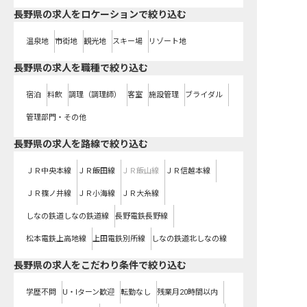
長野県の求人をロケーションで絞り込む
温泉地
市街地
観光地
スキー場
リゾート地
長野県の求人を職種で絞り込む
宿泊
料飲
調理（調理師）
客室
施設管理
ブライダル
管理部門・その他
長野県
の求人を路線で絞り込む
ＪＲ中央本線
ＪＲ飯田線
ＪＲ飯山線
ＪＲ信越本線
ＪＲ篠ノ井線
ＪＲ小海線
ＪＲ大糸線
しなの鉄道しなの鉄道線
長野電鉄長野線
松本電鉄上高地線
上田電鉄別所線
しなの鉄道北しなの線
長野県の求人をこだわり条件で絞り込む
学歴不問
U・Iターン歓迎
転勤なし
残業月20時間以内