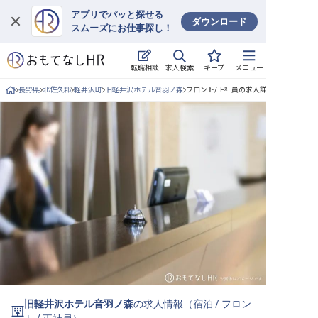
アプリでパッと探せる
ダウンロード
スムーズにお仕事探し！
ログイン
求人検索
転職相談
キープ
メニュー
求人・施設を探す
長野県
北佐久郡
軽井沢町
旧軽井沢ホテル音羽ノ森
フロント/正社員の求人詳細
キープした求人
就職・転職 合同説明会
おもてなしHRについて
ご利用の流れ
よくある質問
ホテル・宿泊業界情報コラム
旧軽井沢ホテル音羽ノ森
の求人情報（
宿泊
/
フロン