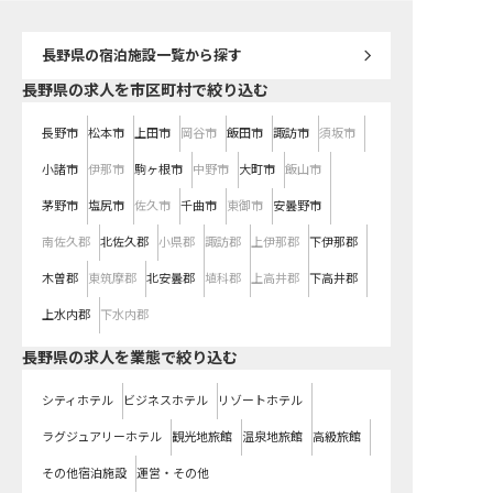
長野県
の宿泊施設一覧から探す
長野県の求人を市区町村で絞り込む
長野市
松本市
上田市
岡谷市
飯田市
諏訪市
須坂市
小諸市
伊那市
駒ヶ根市
中野市
大町市
飯山市
茅野市
塩尻市
佐久市
千曲市
東御市
安曇野市
南佐久郡
北佐久郡
小県郡
諏訪郡
上伊那郡
下伊那郡
木曽郡
東筑摩郡
北安曇郡
埴科郡
上高井郡
下高井郡
上水内郡
下水内郡
長野県の求人を業態で絞り込む
シティホテル
ビジネスホテル
リゾートホテル
ラグジュアリーホテル
観光地旅館
温泉地旅館
高級旅館
その他宿泊施設
運営・その他