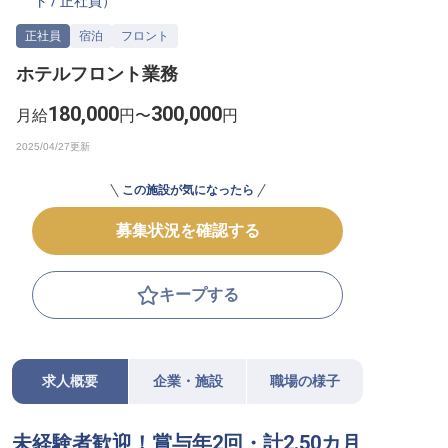
ト
/
正社員
）
転職サポートに申し込む
無料
正社員
宿泊
フロント
ホテルフロント業務
採用をお考えの企業様へ
180,000
300,000
月給
円〜
円
この施設が気になったら
募集状況を確認する
キープする
求人概要
企業・施設
職場の様子
未経験者歓迎！賞与年2回・計2.50カ月