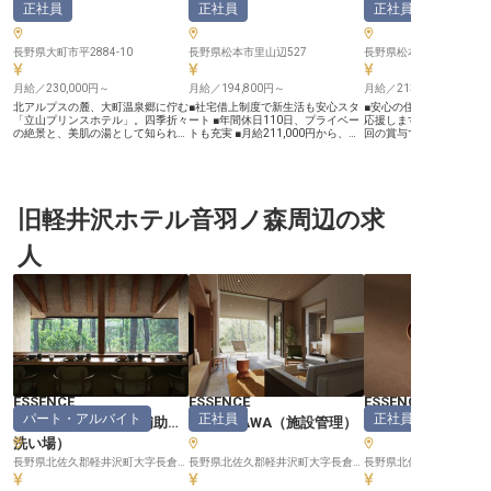
正社員
正社員
正社員
ント
）
ト
）
野乃松本
長野県大町市平2884-10
長野県松本市里山辺527
長野県松本市深志1-5-17
月給／230,000円～
月給／194,800円～
月給／213,000円～
北アルプスの麓、大町温泉郷に佇む
■社宅借上制度で新生活も安心スタ
■安心の住まいサポート
「立山プリンスホテル」。四季折々
ート ■年間休日110日、プライベー
応援します ■月給213,00
の絶景と、美肌の湯として知られる
トも充実 ■月給211,000円から、安
回の賞与で安定 ■年間休日
温泉が自慢の宿です。 【安定もプ
定した収入 ■幅広い業務でスキルア
充実の休暇制度で安心 ■
ライベートも、どちらも諦めない
ップ、経験を活かす ーー【心温ま
顔を育む、心温まるおもてな
「リゾート正社員」】 月給23万円
るおもてなしを追求する舞台】 長
ー【お客様の心に残るお
スタートに加え、寮費は月1万円ほ
野の豊かな自然に囲まれた温泉地
追求】 お客様が心から安
ど（Wi-Fi・家具家電付き）。生活
で、お客様の心に残るひとときを演
とときを提供するため、
費を大きく抑えられます。残業は月
旧軽井沢ホテル音羽ノ森周辺の求
出するお仕事です。 お客様を温か
日々おもてなしの心を磨
平均5時間未満で、閑散期には月13
くお迎えし、チェックインからアウ
す。チェックインからチ
日休みになることも。連休を取って
トまで、きめ細やかなサービスで快
トまで、細やかな気配り
人
旅行や帰省もしやすく、オンオフの
適な滞在をサポートします。 フロ
出を彩り、夜鳴きそばの
メリハリは抜群です。 【難しい作
ント業務だけでなく、レストランや
で心も体も癒やされる。 
法より、あなたらしい対応を歓迎】
宴会場での飲食提供、バーテンダ
客様の笑顔が、私たちの
私たちが目指すのは、堅苦しいマニ
ー、ソムリエとしての専門性も磨け
びです。一つ一つの出会
ュアルにとらわれない、温かいおも
る環境です。 お客様一人ひとりの
し、温かいサービスで感
てなし。お互い助け合うチーム体制
笑顔のために、あなたの経験とホス
ませんか。 ーー【安心して長く働
なので、未経験でも安心して飛び込
ピタリティを存分に発揮してくださ
ける充実のサポート体制】
んでください。PC入力ができれば
い。 ーー【安心して長く働ける充
環境での挑戦を全力で応
予約システムもすぐに覚えられま
実のサポート体制】 経験者の方を
め、当社では充実した福
す。 【働く環境のポイント】 ・チ
歓迎し、即戦力としてご活躍いただ
ポート体制を整えていま
ェックイン対応から宿泊プラン企画
ける環境です。 社宅借上制度があ
移動を伴う転勤の際には
まで、幅広い経験が積めます ・社
り、新しい土地での生活も安心して
げ社宅をご用意し、新生
ESSENCE
ESSENCE
ESSENCE
会保険完備、資格取得支援、定年後
スタートできます。 年間休日110日
ズにスタートできるよう支
パート・アルバイト
正社員
正社員
KARUIZAWA
（
調理補助・
KARUIZAWA
（
施設管理
）
KARUIZAWA
再雇用あり ・5年目で主任が一つの
とプライベートも大切にしながら、
間休日110日、賞与年3
目安。会社の中心メンバーへの道も
月給211,000円からの安定した収入
得支援制度など、安心し
洗い場
）
絶景と温泉に囲まれた場所で、心も
を得られます。 昇給・賞与はもち
ながら、あなた自身のキ
懐も豊かな生活を始めませんか。
長野県北佐久郡軽井沢町大字長倉字広原21-44
ろん、時間外手当全額支給や家族手
長野県北佐久郡軽井沢町大字長倉字広原21-44
いていける環境です。 ※20
当など、充実した福利厚生であなた
月09日時点の情報です
の生活を支えます。 幅広い業務を