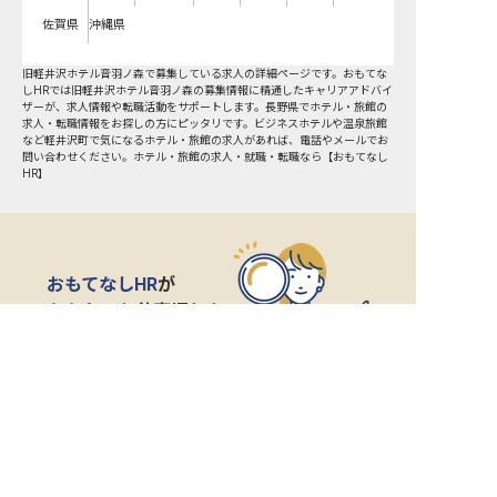
佐賀県
沖縄県
旧軽井沢ホテル音羽ノ森で募集している求人の詳細ページです。おもてな
しHRでは旧軽井沢ホテル音羽ノ森の募集情報に精通したキャリアアドバイ
ザーが、求人情報や転職活動をサポートします。長野県でホテル・旅館の
求人・転職情報をお探しの方にピッタリです。ビジネスホテルや温泉旅館
など
軽井沢町
で気になるホテル・旅館の求人があれば、電話やメールでお
問い合わせください。ホテル・旅館の求人・就職・転職なら【おもてなし
HR】
おもてなしHR
が
あなたのお仕事探しを
お手伝いします！
サポート登録後の流れ
サポート

電話で

マッチする

企業と

内定
