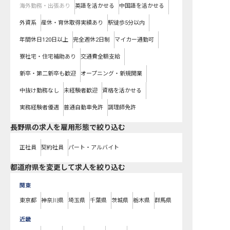
海外勤務・出張あり
英語を活かせる
中国語を活かせる
外資系
産休・育休取得実績あり
駅徒歩5分以内
年間休日120日以上
完全週休2日制
マイカー通勤可
寮社宅・住宅補助あり
交通費全額支給
新卒・第二新卒も歓迎
オープニング・新規開業
中抜け勤務なし
未経験者歓迎
資格を活かせる
実務経験者優遇
普通自動車免許
調理師免許
長野県の求人を雇用形態で絞り込む
正社員
契約社員
パート・アルバイト
都道府県を変更して求人を絞り込む
関東
東京都
神奈川県
埼玉県
千葉県
茨城県
栃木県
群馬県
近畿