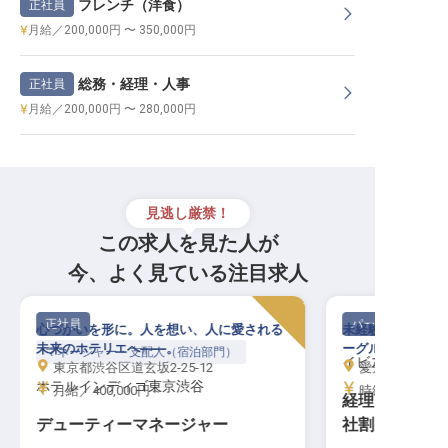
フレンチ（洋食）
正社員
月給／200,000円 〜 350,000円
総務・経理・人事
正社員
月給／200,000円 〜 280,000円
見逃し厳禁！
この求人を見た人が
今、よく見ている注目求人
正社員
パート・アルバイ
心づかいを形に。人を想い、人に愛される
未経験歓迎！外資
未来のホテリエへ――。
ーグループ」で経
マネージャー・支配人（宿泊部門）
イビススタイル
東京都渋谷区道玄坂2-25-12
愛知県名古屋市中
ホテルインディゴ東京渋谷
月給／400,000円～
時給／1,140円
経理│未経験O
デューティーマネージャー
社割あり／外