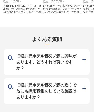
時給／1,200円～
月給／250,000円～
月給／250,000円～
通じて、おもてなしのプロとして更
なるキャリアアップを目指せる職場
「ESSENCE KARUIZAWA」は、軽
■月給25万円〜の高水準なスタート
■月給25万円～＋賞与・
です。 ※2026年02月06日時点の情
井沢の豊かな自然に抱かれた、全
給与 ■年間休日110日でワークライ
安定の好待遇 ■有名ガイ
報です
12室のスモールラグジュアリーホ
フバランス◎ ■月額1万円〜利用可
つ星「傳」のシェフ監修
テルです。2026年夏のオープンに
能な単身寮完備、借り上げ社宅制度
に携わる ■2026年夏開
向け、キッチンを支える調理補助・
も ■2026年夏の開業を共に創り上
ニングスタッフとして活躍
洗い場スタッフを募集いたします。
げるオープニングメンバー 長野
シェアハウス型の寮完備
【本求人のポイント】 ■新規開業！
県・軽井沢の深い森に誕生する
ありで遠方からも安心 2026年夏、
オープニングスタッフとして理想の
「ESSENCE KARUIZAWA」は、全
長野県軽井沢町に、全12
職場をつくる ■週2日・1日3時間～
12室という限られた空間で極上の
ールラグジュアリーホテ
可。ライフスタイルに合わせた柔軟
おもてなしを提供するスモールラグ
ンス軽井沢」が誕生しま
なシフト体制 ■名店シェフ監修の本
ジュアリーホテルです。2026年夏
集するのは、敷地内のレ
よくある質問
格的な調理環境を未経験から経験で
のオープンに向け、ホテルの安全と
腕を振るっていただく「
きる ■パートの方も利用可能な自社
快適性を支える「施設の守り手」を
料理スタッフ」です。 当ホテルの
施設割引など充実の福利厚生 お任
募集いたします。 お任せするの
最大の特徴は、有名ガイ
せするのは、野菜のカットや盛り付
は、館内設備の点検や修繕、外部業
つ星「傳」の有名シェフ
け準備といった簡単な下ごしらえ、
者との連携など、施設のコンディシ
を監修していること。軽
食器洗浄などが中心です。名店シェ
ョンを常に最適に保つ業務です。最
洋食が主流のエリアで、
旧軽井沢ホテル音羽ノ森に興味が
フの技やこだわりを間近で感じられ
新の設備が整った美しい建築を守り
人に愛される「和食」を
る環境は、料理が好きな方にとって
抜くこの仕事は、お客様の感動を支
ンセプトを掲げています
あります、どうすれば良いです
この上ない刺激になるはずです。ホ
える重要な役割。未経験でも基礎知
方々にも日常的に愛され
テル勤務が初めての方も、丁寧な指
識があれば歓迎します。 待遇面で
ンを、あなたの経験で形
か？
導体制が整っているため、着実にス
は月給25万円～（経験・能力・前
てください。 運営母体は創業55年
キルを身につけながら安心してスタ
職の収入を考慮し決定）、昇給・賞
超の歴史を持つメモリー
ートしていただけます。 軽井沢と
与や退職金制度など、充実の福利厚
プ。新規開業という挑戦
いう特別な地で、上質なサービスを
生を用意。マイカー通勤も可能で、
がら、経営基盤は安定し
裏側から支える誇りを感じてみませ
軽井沢の自然を満喫しながら安定し
月8日の休日に加え、福
んか？ マイカー通勤可能、さらに
て働けます。有名建築家が手掛ける
実。住宅面では、シェア
旧軽井沢ホテル音羽ノ森の近くで
は正社員登用制度の完備など、長期
芸術的な空間で、ゼロからホテルを
プの寮や住宅補助をご用
的に安心して働ける環境を整えてお
創り上げる高揚感を分かち合いまし
り、新生活もスムーズに
他にも採用募集をしている施設は
待ちしております。
ょう！ プロ意識を持って誠実に業
きます。立ち上げメンバ
務に取り組める方をお待ちしており
和食の新たな可能性を共
ありますか？
ます。
せんか。