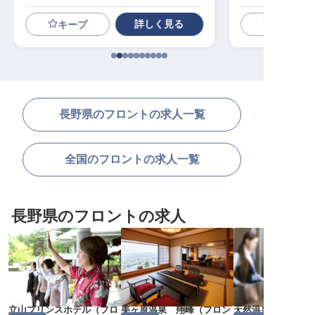
詳しく見る
キープ
長野県のフロントの求人一覧
全国のフロントの求人一覧
長野県のフロントの求人
立山プリンスホテル
（
フロ
美ヶ原温泉 翔峰
（
フロン
天然温泉 あづみの湯