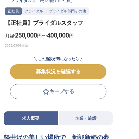
ブライダル部門その他
/
正社員
）
転職サポートに申し込む
無料
正社員
ブライダル
ブライダル部門その他
【正社員】ブライダルスタッフ
採用をお考えの企業様へ
250,000
400,000
月給
円〜
円
この施設が気になったら
募集状況を確認する
キープする
求人概要
企業・施設
軽井沢の美しい場所で、新郎新婦の夢