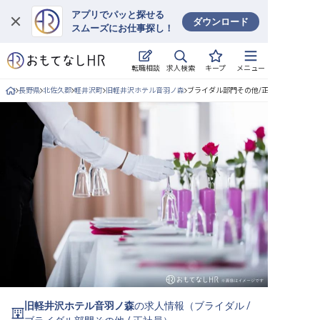
アプリでパッと探せる
ダウンロード
スムーズにお仕事探し！
ログイン
求人検索
転職相談
キープ
メニュー
求人・施設を探す
長野県
北佐久郡
軽井沢町
旧軽井沢ホテル音羽ノ森
ブライダル部門その他/正社員の求人詳細
キープした求人
就職・転職 合同説明会
おもてなしHRについて
ご利用の流れ
よくある質問
ホテル・宿泊業界情報コラム
旧軽井沢ホテル音羽ノ森
の求人情報（
ブライダル
/