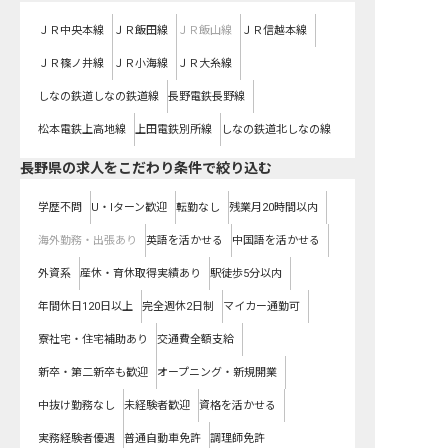
ＪＲ中央本線
ＪＲ飯田線
ＪＲ飯山線
ＪＲ信越本線
ＪＲ篠ノ井線
ＪＲ小海線
ＪＲ大糸線
しなの鉄道しなの鉄道線
長野電鉄長野線
松本電鉄上高地線
上田電鉄別所線
しなの鉄道北しなの線
長野県の求人をこだわり条件で絞り込む
学歴不問
U・Iターン歓迎
転勤なし
残業月20時間以内
海外勤務・出張あり
英語を活かせる
中国語を活かせる
外資系
産休・育休取得実績あり
駅徒歩5分以内
年間休日120日以上
完全週休2日制
マイカー通勤可
寮社宅・住宅補助あり
交通費全額支給
新卒・第二新卒も歓迎
オープニング・新規開業
中抜け勤務なし
未経験者歓迎
資格を活かせる
実務経験者優遇
普通自動車免許
調理師免許