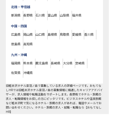
北陸・甲信越
新潟県
長野県
石川県
富山県
山梨県
福井県
中国・四国
広島県
岡山県
山口県
島根県
鳥取県
愛媛県
香川県
徳島県
高知県
九州・沖縄
福岡県
熊本県
鹿児島県
長崎県
大分県
宮崎県
佐賀県
沖縄県
旧軽井沢ホテル音羽ノ森で募集している求人の詳細ページです。おもてな
しHRでは旧軽井沢ホテル音羽ノ森の募集情報に精通したキャリアアドバイ
ザーが、求人情報や転職活動をサポートします。長野県でホテル・旅館の
求人・転職情報をお探しの方にピッタリです。ビジネスホテルや温泉旅館
など
軽井沢町
で気になるホテル・旅館の求人があれば、電話やメールでお
問い合わせください。ホテル・旅館の求人・就職・転職なら【おもてなし
HR】