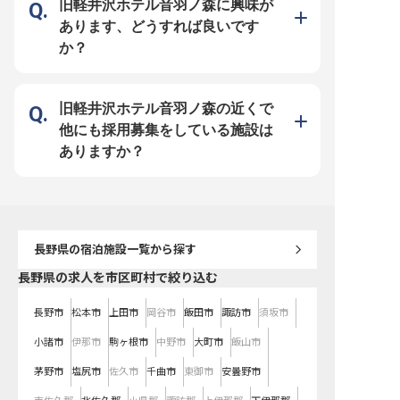
旧軽井沢ホテル音羽ノ森に興味が
フの技やこだわりを間近で感じられ
新の設備が整った美しい建築を守り
人に愛される「和食」を
る環境は、料理が好きな方にとって
抜くこの仕事は、お客様の感動を支
ンセプトを掲げています
あります、どうすれば良いです
この上ない刺激になるはずです。ホ
える重要な役割。未経験でも基礎知
方々にも日常的に愛され
テル勤務が初めての方も、丁寧な指
識があれば歓迎します。 待遇面で
ンを、あなたの経験で形
か？
導体制が整っているため、着実にス
は月給25万円～（経験・能力・前
てください。 運営母体は創業55年
キルを身につけながら安心してスタ
職の収入を考慮し決定）、昇給・賞
超の歴史を持つメモリー
ートしていただけます。 軽井沢と
与や退職金制度など、充実の福利厚
プ。新規開業という挑戦
いう特別な地で、上質なサービスを
生を用意。マイカー通勤も可能で、
がら、経営基盤は安定し
裏側から支える誇りを感じてみませ
軽井沢の自然を満喫しながら安定し
月8日の休日に加え、福
んか？ マイカー通勤可能、さらに
て働けます。有名建築家が手掛ける
実。住宅面では、シェア
旧軽井沢ホテル音羽ノ森の近くで
は正社員登用制度の完備など、長期
芸術的な空間で、ゼロからホテルを
プの寮や住宅補助をご用
的に安心して働ける環境を整えてお
創り上げる高揚感を分かち合いまし
り、新生活もスムーズに
他にも採用募集をしている施設は
待ちしております。
ょう！ プロ意識を持って誠実に業
きます。立ち上げメンバ
務に取り組める方をお待ちしており
和食の新たな可能性を共
ありますか？
ます。
せんか。
長野県
の宿泊施設一覧から探す
長野県の求人を市区町村で絞り込む
長野市
松本市
上田市
岡谷市
飯田市
諏訪市
須坂市
小諸市
伊那市
駒ヶ根市
中野市
大町市
飯山市
茅野市
塩尻市
佐久市
千曲市
東御市
安曇野市