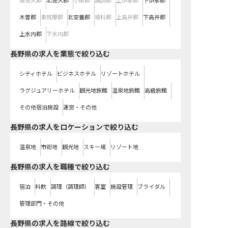
南佐久郡
北佐久郡
小県郡
諏訪郡
上伊那郡
下伊那郡
木曽郡
東筑摩郡
北安曇郡
埴科郡
上高井郡
下高井郡
上水内郡
下水内郡
長野県の求人を業態で絞り込む
シティホテル
ビジネスホテル
リゾートホテル
ラグジュアリーホテル
観光地旅館
温泉地旅館
高級旅館
その他宿泊施設
運営・その他
長野県の求人をロケーションで絞り込む
温泉地
市街地
観光地
スキー場
リゾート地
長野県の求人を職種で絞り込む
宿泊
料飲
調理（調理師）
客室
施設管理
ブライダル
管理部門・その他
長野県
の求人を路線で絞り込む