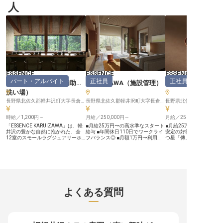
人
ESSENCE
ESSENCE
ESSENCE
パート・アルバイト
正社員
正社員
KARUIZAWA
（
調理補助・
KARUIZAWA
（
施設管理
）
KARUIZAWA
洗い場
）
長野県北佐久郡軽井沢町大字長倉字広原21-44
長野県北佐久郡軽井沢町大字長倉字広原21-44
時給／1,200円～
月給／250,000円～
月給／250,000円～
「ESSENCE KARUIZAWA」は、軽
■月給25万円〜の高水準なスタート
■月給25万円～＋賞与・
井沢の豊かな自然に抱かれた、全
給与 ■年間休日110日でワークライ
安定の好待遇 ■有名ガイ
12室のスモールラグジュアリーホ
フバランス◎ ■月額1万円〜利用可
つ星「傳」のシェフ監修
テルです。2026年夏のオープンに
能な単身寮完備、借り上げ社宅制度
に携わる ■2026年夏開
向け、キッチンを支える調理補助・
も ■2026年夏の開業を共に創り上
ニングスタッフとして活躍
洗い場スタッフを募集いたします。
げるオープニングメンバー 長野
シェアハウス型の寮完備
【本求人のポイント】 ■新規開業！
県・軽井沢の深い森に誕生する
ありで遠方からも安心 2026年夏、
オープニングスタッフとして理想の
「ESSENCE KARUIZAWA」は、全
長野県軽井沢町に、全12
職場をつくる ■週2日・1日3時間～
12室という限られた空間で極上の
ールラグジュアリーホテ
可。ライフスタイルに合わせた柔軟
おもてなしを提供するスモールラグ
ンス軽井沢」が誕生しま
なシフト体制 ■名店シェフ監修の本
ジュアリーホテルです。2026年夏
集するのは、敷地内のレ
よくある質問
格的な調理環境を未経験から経験で
のオープンに向け、ホテルの安全と
腕を振るっていただく「
きる ■パートの方も利用可能な自社
快適性を支える「施設の守り手」を
料理スタッフ」です。 当ホテルの
施設割引など充実の福利厚生 お任
募集いたします。 お任せするの
最大の特徴は、有名ガイ
せするのは、野菜のカットや盛り付
は、館内設備の点検や修繕、外部業
つ星「傳」の有名シェフ
け準備といった簡単な下ごしらえ、
者との連携など、施設のコンディシ
を監修していること。軽
食器洗浄などが中心です。名店シェ
ョンを常に最適に保つ業務です。最
洋食が主流のエリアで、