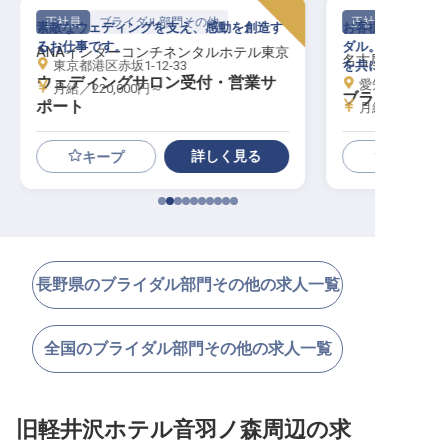
正社員
ブライダル部門その他
正社員
素敵なウェディングを支え、感動を創造す
お客様の人生の門
るお仕事です。
ダル。心温まるお
ANAインターコンチネンタルホテル東京
名古屋観光ホテ
東京都港区赤坂1-12-33
を共に創りません
ウェディングサロン受付・営業サ
愛知県名古屋市中
月給／220,000円～
ブライダルセ
ポート
月給／240,00
詳しく見る
キープ
長野県のブライダル部門その他の求人一覧
全国のブライダル部門その他の求人一覧
旧軽井沢ホテル音羽ノ森周辺の求