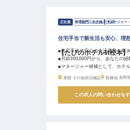
お客様一人ひとりに寄り添い、細
喜びです。あなたのホスピタリテ
貢献してください。
求人情報：
たびのホテルlit 松本
の
マネ
正社員
管理部門・その他
マネージャー
ーー【安心して長く働ける充実の
住宅手当で新生活も安心、理
当施設では、スタッフが安心して
■住宅手当で安心の生活基盤を築
【たびのホテルlit松本
度をはじめ、食事手当や家族手当
■月給300,000円から、あなたの
年間休日110日、育児休暇も取得
■マネージャー候補として、ホテ
ます。共に高みを目指し、おもて
■松本駅から徒歩4分、通勤便利な
※2026年02月06日時点の情報です
長野県
業態
その他宿泊施設
勤務地
ーー【お客様の旅を彩る、心温ま
この求人の問い合わせをす
私たちは、お客様一人ひとりの旅
を大切にしています。
マネージャー候補として、スタッ
い感動を提供してください。
細やかな気配りと温かい笑顔で、