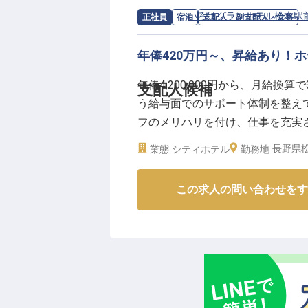
こにあります。
求人情報：
いろはグランホテル松本駅
正社員
宿泊
支配人・副支配人・女将
あなたの経験と情熱が、お客様の
年俸420万円～、昇給あり！
ーー【成長を支える環境と、未来
年俸4,200,000円から、月給換
支配人候補
マネージャー候補として、支配人
う給与面でのサポート体制を整えて
や客室販売戦略の企画など、幅広
フのメリハリを付け、仕事を充実
経験豊富な方はもちろん、新たな
支配人候補をお任せ。マネジメン
住宅手当の支給もあり、安心して
長野県松
業態
シティホテル
勤務地
の運営に携わり、ゆくゆくはキャリ
あなたのリーダーシップとアイデ
27日時点の情報です
指しませんか。
この求人の問い合わせをす
※2026年03月26日時点の情報です