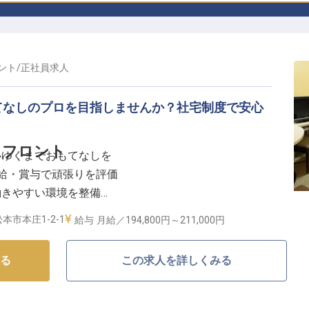
ント
/
正社員
求人
てなしのプロを目指しませんか？社宅制度で安心
】フロント
心ゆくまでおもてなしを
、昇給・賞与で頑張りを評価
働きやすい環境を整備
プライベートも大切に
本市本庄1-2-1
給与
月給／194,800円～
211,000円
しを追求】
る
この求人を詳しくみる
たおもてなしを追求する当施設。フロント業務からレス
らにはメニュー企画まで、多岐にわたる業務を通じて、
ときを創造しています。