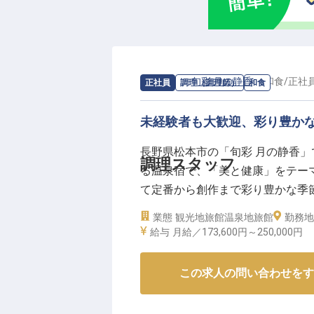
求人情報：
旬彩 月の静香
の
和食
/
正社
正社員
調理（調理師）
和食
未経験者も大歓迎、彩り豊か
長野県松本市の「旬彩 月の静香
調理スタッフ
る温泉宿で、「美と健康」をテー
て定番から創作まで彩り豊かな季
導しますので、安心して働いてい
業態
観光地旅館
温泉地旅館
勤務地
歓迎。おなたの腕を磨くチャンスで
給与
月給／173,600円～
250,000円
情報です。
この求人の問い合わせをす