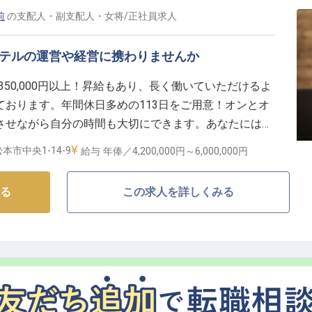
前
の
支配人・副支配人・女将
/
正社員
求人
笑顔に直結する喜びを感じられるでしょう。
ホテルの運営や経営に携わりませんか
を描くキャリアパス】
算で350,000円以上！昇給もあり、長く働いていただけるよ
を支えながらホテル運営全般に携わり、スタッフの育成
おります。年間休日多めの113日をご用意！オンとオ
い業務でご活躍いただけます。
させながら自分の時間も大切にできます。あなたには、
挑戦を求める方も歓迎します。
ト部門で、「経営力・管理力」を磨きませんか？ホテル
長く働ける環境です。
本市中央1-14-9
給与
年俸／4,200,000円～
6,000,000円
アアップしていただけます。※この求人は2023年6月
アで、ホテルの未来を共に創造し、キャリアアップを目
る
この求人を詳しくみる