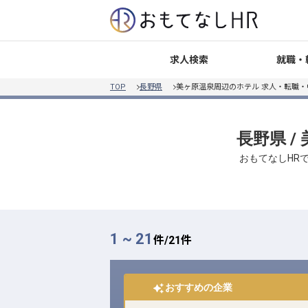
就職・
求人検索
TOP
長野県
美ヶ原温泉周辺のホテル 求人・転職・
長野県 
おもてなしHR
1 ~ 21
件/
21
件
おすすめの企業