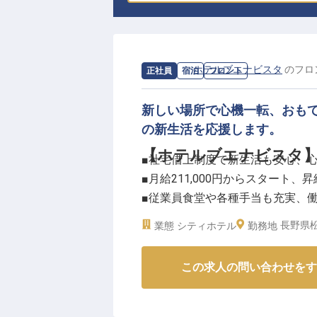
求人情報：
ホテルブエナビスタ
の
フロ
正社員
宿泊
フロント
新しい場所で心機一転、おも
の新生活を応援します。
【ホテルブエナビスタ
■社宅借上制度で新生活も安心、
■月給211,000円からスタート
■従業員食堂や各種手当も充実、
■年間休日110日、育児休暇など
長野県松
業態
シティホテル
勤務地
ーー【お客様の心に残るおもてな
この求人の問い合わせをす
お客様の笑顔のために、心を込め
トラン、宴会場でのサービス、さ
お客様にとって忘れられないひと