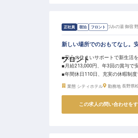
求人情報：
天然温泉 あづみの湯 御宿 
正社員
宿泊
フロント
新しい場所でのおもてなし。
■安心の住まいサポートで新生活
フロント
■月給213,000円、年3回の賞与で
■年間休日110日、充実の休暇制
■お客様の笑顔を育む、心温まる
長野県松
業態
シティホテル
勤務地
ーー【お客様の心に残るおもてな
この求人の問い合わせをす
お客様が心から安らげるひととき
います。チェックインからチェッ
鳴きそばの温かい一杯で心も体も
そんなお客様の笑顔が、私たちの