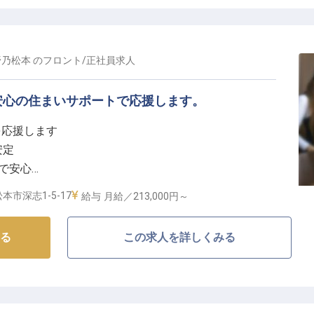
野乃松本
の
フロント
/
正社員
求人
安心の住まいサポートで応援します。
を応援します
安定
度で安心
おもてなし
本市深志1-5-17
給与
月給／213,000円～
しを追求】
る
この求人を詳しくみる
を提供するため、私たちは日々おもてなしの心を磨いて
クアウトまで、細やかな気配りで旅の思い出を彩り、夜
癒やされる。
何よりの喜びです。一つ一つの出会いを大切にし、温か