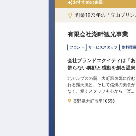
おすすめの企業
創業1973年の「立山プリ
有限会社湖畔観光事業
フロント
サービススタッフ
副料理
会社ブランドエクイティは「あ
飾らない笑顔と感動を創る温泉
北アルプスの麓、大町温泉郷に佇む
れる露天風呂、そして信州の美食が
なく、働くスタッフも心から「楽…
長野県大町市平10558