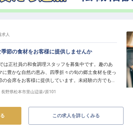
員
求人
な季節の食材をお客様に提供しませんか
」では正社員の和食調理スタッフを募集中です。趣のあ
マに豊かな自然の恵み、四季折々の旬の郷土食材を使っ
節の会席をお客様に提供しています。未経験の方でも指
ただけますよ。調理経験や調理師資格をお持ちの方も大
長野県松本市里山辺湯ﾉ原101
す。ご応募お待ちしております。※2024年4月24日の
る
この求人を詳しくみる