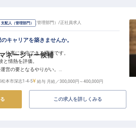
やかな気配りで最高の感動をお届けすることが私たちの
ィ精神を存分に発揮し、お客様の心に残る思い出作りに
ージャー・支配人（管理部門）
/
正社員
求人
・支配人（管理部門）
環境】
想のキャリアを築きませんか。
長く働ける環境づくりに力を入れています。社宅借上制
き、仕事に集中できる環境です。
】マネージャー候補
、退職金制度など充実した福利厚生をご用意。
経験と情熱を評価。
可能で、プライベートも大切にしながらキャリアを築け
ル運営の要となるやりがい。
なしのプロフェッショナルとして輝きませんか。
立地で毎日を快適に。
松本市深志1-4-5
給与
月給／300,000円～
400,000円
るおもてなし】
る
この求人を詳しくみる
の思い出を特別なものにするため、心からのおもてなし
フと共に最高のサービスを追求し、お客様に忘れられな
お客様の心に寄り添う、そんなやりがいのある仕事がこ