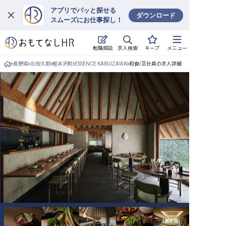
アプリでパッと探せる
ダウンロード
スムーズにお仕事探し！
ログイン
求人検索
転職相談
キープ
メニュー
求人・施設を探す
長野県
北佐久郡
軽井沢町
ESSENCE KARUIZAWA
和食/正社員の求人詳細
キープした求人
就職・転職 合同説明会
おもてなしHRについて
ご利用の流れ
よくある質問
ホテル・宿泊業界情報コラム