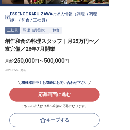
転職サポートに申し込む
無料
ESSENCE KARUIZAWA
の求人情報（
調理（調理
師）
/
和食
/
正社員
）
採用をお考えの企業様へ
正社員
調理（調理師）
和食
創作和食の料理スタッフ｜月25万円〜／
寮完備／26年7月開業
250,000
500,000
月給
円〜
円
積極採用中！お気軽にお問い合わせ下さい
応募画面に進む
こちらの求人は企業へ直接の応募になります。
キープする