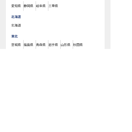
愛知県
静岡県
岐阜県
三重県
北海道
北海道
東北
宮城県
福島県
青森県
岩手県
山形県
秋田県
北陸・甲信越
新潟県
長野県
石川県
富山県
山梨県
福井県
中国・四国
広島県
岡山県
山口県
島根県
鳥取県
愛媛県
香川県
徳島県
高知県
九州・沖縄
福岡県
熊本県
鹿児島県
長崎県
大分県
宮崎県
佐賀県
沖縄県