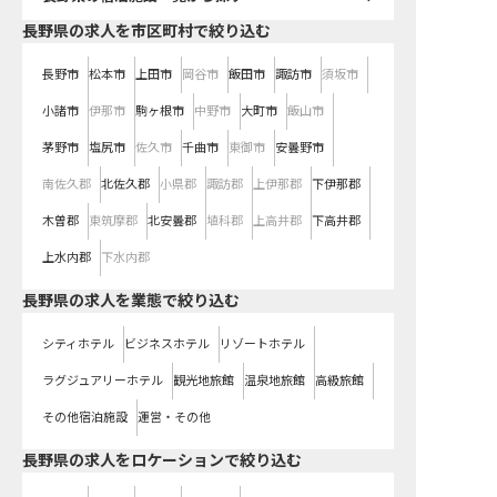
長野県の求人を市区町村で絞り込む
長野市
松本市
上田市
岡谷市
飯田市
諏訪市
須坂市
小諸市
伊那市
駒ヶ根市
中野市
大町市
飯山市
茅野市
塩尻市
佐久市
千曲市
東御市
安曇野市
南佐久郡
北佐久郡
小県郡
諏訪郡
上伊那郡
下伊那郡
木曽郡
東筑摩郡
北安曇郡
埴科郡
上高井郡
下高井郡
上水内郡
下水内郡
長野県の求人を業態で絞り込む
シティホテル
ビジネスホテル
リゾートホテル
ラグジュアリーホテル
観光地旅館
温泉地旅館
高級旅館
その他宿泊施設
運営・その他
長野県の求人をロケーションで絞り込む