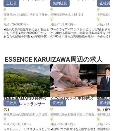
大正池ホテル
正社員
契約社員
正社員
（
和食
）
（
和食
）
長野県北佐久郡軽井沢町大字長倉509151
長野県茅野市北山5513-1
長野県松本市安曇上高地
月給／260,000円～
月給／189,000円～
月給／240,000円～
■軽井沢での新生活を応援する住ま
ワークライフバランスを大切にしな
3食付きWi-Fi完備！月額
いをご用意 ■月給260,000円から、
がら働ける職場です。年間休日多め
室寮をご用意しました。
あなたの経験を評価 ■お客様を笑顔
の106日！培った調理経験を活かし
を少なく勤務をスタート
にするおもてなしの和食調理 ■成長
たい方、経験は浅くても熱意はあ
あなたには上高地のホテ
を応援する環境で和食の腕を磨けま
る！という方、お待ちしています。
理をお任せ。これまで調
す ーー【軽井沢の地で、心温まる
あなたには和食調理をお任せ。昇
験のある方、歓迎いたし
和食のおもてなしを】 軽井沢の豊
給・賞与にはあなたの頑張りをしっ
的な調理でキャリアを発
かな自然に囲まれた「くつかけステ
かり反映します。ゆくゆくはメニュ
か？月給は24万円から、
イ中軽井沢」で、お客様の心に残る
ESSENCE KARUIZAWA周辺の求人
ー考案やマネジメントにも携わって
ズンは副業も可能です。
和食を提供しませんか。 旬の食材
いただくため、キャリアアップを目
ルは、上高地の入り口大
を活かし、一品一品に心を込めて調
指す方にもぴったり！避暑地・蓼科
りに佇む宿。観光やトレ
理するお喜びは格別です。お客様の
でリフレッシュしながら腕を磨きま
目的に訪れるお客様をお
笑顔を直接感じられるこの場所で、
せんか？※この求人は2023年6月2
ます。※この求人は2022
あなたの和食の腕とおもてなしの心
日時点の情報です
時点の情報です
を存分に発揮してください。 人を
喜ばせることが好きな方、チームワ
ークを大切にする方を心よりお待ち
しております。 ーー【安心して長
く働ける環境と成長へのサポート】
当施設では、スタッフ一人ひとりが
THE HIRAMATSU 軽井沢
くつかけステイ 中軽井沢
軽井沢ホテル ロン
安心して長く働けるよう、充実した
正社員
正社員
正社員
サポート体制を整えています。 月
御代田
（
レストランサービ
（
和食
）
ウス
（
マネージャ
給260,000円からの安定した給与に
ス
）
人（宿泊部門）
加え、軽井沢での新生活を応援する
シェアハウス型寮やアパート住宅手
長野県北佐久郡御代田町大字塩野375番地723
長野県北佐久郡軽井沢町大字長倉509151
当もご用意。社会保険も完備してお
り、腰を据えてキャリアを築けま
す。 経験が浅い方も、ベテランの
年俸／3,000,000円～
月給／260,000円～
月給／294,000円～
方も、成長したいという意欲を大切
レストランサービススタッフとして
■軽井沢での新生活を応援する住ま
住宅手当や、単身者の方