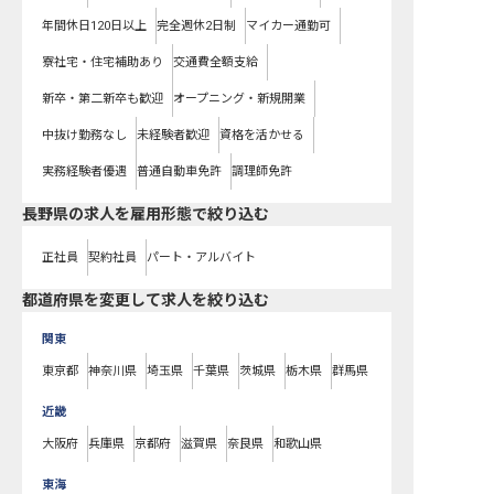
年間休日120日以上
完全週休2日制
マイカー通勤可
寮社宅・住宅補助あり
交通費全額支給
新卒・第二新卒も歓迎
オープニング・新規開業
中抜け勤務なし
未経験者歓迎
資格を活かせる
実務経験者優遇
普通自動車免許
調理師免許
長野県の求人を雇用形態で絞り込む
正社員
契約社員
パート・アルバイト
都道府県を変更して求人を絞り込む
関東
東京都
神奈川県
埼玉県
千葉県
茨城県
栃木県
群馬県
近畿
大阪府
兵庫県
京都府
滋賀県
奈良県
和歌山県
東海