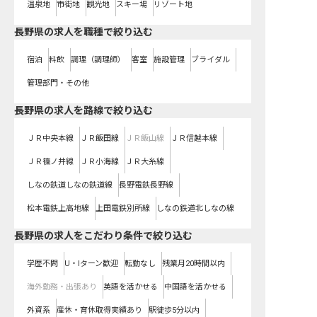
温泉地
市街地
観光地
スキー場
リゾート地
長野県の求人を職種で絞り込む
宿泊
料飲
調理（調理師）
客室
施設管理
ブライダル
管理部門・その他
長野県
の求人を路線で絞り込む
ＪＲ中央本線
ＪＲ飯田線
ＪＲ飯山線
ＪＲ信越本線
ＪＲ篠ノ井線
ＪＲ小海線
ＪＲ大糸線
しなの鉄道しなの鉄道線
長野電鉄長野線
松本電鉄上高地線
上田電鉄別所線
しなの鉄道北しなの線
長野県の求人をこだわり条件で絞り込む
学歴不問
U・Iターン歓迎
転勤なし
残業月20時間以内
海外勤務・出張あり
英語を活かせる
中国語を活かせる
外資系
産休・育休取得実績あり
駅徒歩5分以内