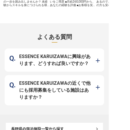
にし、あなたの「やってみたい」を
の一歩を踏み出しませんか？ 未経
いをご用意 ■月給260,000円から、
あるので、これから新生
応援する環境です。
験からスキルを身につけられる環境
あなたの経験を評価 ■お客様を笑顔
の方も安心してスタート
です。公休とは別に、年間最大30
にするおもてなしの和食調理 ■成長
境！費用の負担を少なく
日取得可能なライフデザイン休暇や
を応援する環境で和食の腕を磨けま
られます。あなたには、
介護休暇など、休暇制度が充実して
す ーー【軽井沢の地で、心温まる
ネージャーをお任せ。ホ
います。佐久I.Cより車で約20分の
和食のおもてなしを】 軽井沢の豊
しての接客業務だけでな
場所に位置している「THE
かな自然に囲まれた「くつかけステ
フの管理やホテル運営に
HIRAMATSU 軽井沢 御代田」。館内
イ中軽井沢」で、お客様の心に残る
りがいの多いポジション
には、ライブラリカフェやウェルネ
和食を提供しませんか。 旬の食材
ケーションを大切にでき
スサロン、天空のティーラウンジな
を活かし、一品一品に心を込めて調
応できる方、これまでの
よくある質問
どを完備しています。※この求人は
理するお喜びは格別です。お客様の
して当ホテルで活躍して
2023年7月24日時点の情報です
笑顔を直接感じられるこの場所で、
か？※この求人は2023年
あなたの和食の腕とおもてなしの心
点の情報です
を存分に発揮してください。 人を
喜ばせることが好きな方、チームワ
ークを大切にする方を心よりお待ち
ESSENCE KARUIZAWAに興味があ
しております。 ーー【安心して長
く働ける環境と成長へのサポート】
ります、どうすれば良いですか？
当施設では、スタッフ一人ひとりが
安心して長く働けるよう、充実した
サポート体制を整えています。 月
給260,000円からの安定した給与に
加え、軽井沢での新生活を応援する
シェアハウス型寮やアパート住宅手
ESSENCE KARUIZAWAの近くで他
当もご用意。社会保険も完備してお
り、腰を据えてキャリアを築けま
にも採用募集をしている施設はあ
す。 経験が浅い方も、ベテランの
方も、成長したいという意欲を大切
りますか？
にし、あなたの「やってみたい」を
応援する環境です。
長野県
の宿泊施設一覧から探す