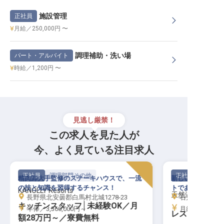
施設管理
正社員
月給／250,000円 〜
調理補助・洗い場
パート・アルバイト
時給／1,200円 〜
見逃し厳禁！
この求人を見た人が
今、よく見ている注目求人
正社員
調理部門その他
正社員
精肉卸大手監修のステーキハウスで、一流
新しい場所でのお
の技と知識を習得するチャンス！
トであなたの挑戦
KANOLLY Resorts
天然温泉 加賀の
長野県北安曇郡白馬村北城1278-23
石川県金沢市下
キッチンスタッフ│未経験OK／月
年俸／3,360,000円～
月給／213,00
レストランサ
額28万円～／寮費無料