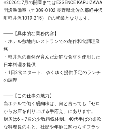
※2026年7月の開業まではESSENCE KARUIZAWA
開設準備室（〒389-0102 長野県北佐久郡軽井沢
町軽井沢1019-215）での就業となります。
――【具体的な業務内容】
・ホテル敷地内レストランでの創作和食調理業
務
・軽井沢の自然が育んだ新鮮な食材を使用した
日本料理を提供
・1日2食スタート、ゆくゆく提供予定のランチ
の調理
――【この仕事の魅力】
当ホテルで働く醍醐味は、何と言っても「ゼロ
からお店を創り上げる手応え」にあります。
厨房は6～7名の少数精鋭体制。40代半ばの柔軟
な料理長のもと、社歴や年齢に関わらずフラッ