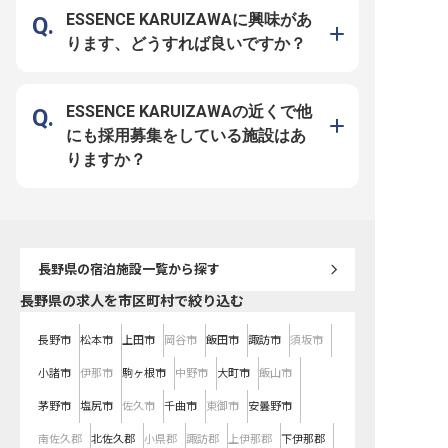
ントの企画・運営も担当領域です。
しています。ホテルの運営だけでな
チームの武器になります】
ESSENCE KARUIZAWAに興味があ
別荘地としての軽井沢の季節感を、
く、軽井沢の地域活性化や文化・ア
関する専門資格をお持ち
そのままホテルの発信へ翻訳してい
ートに関心をお持ちの方も歓迎いた
いたします。ご自身の専
ります、どうすれば良いですか？
く仕事です。 【働く環境のポイン
します。 【働く環境のポイント】
ューやサービスへ落とし
ト】 ・月給420,000円～（基本給は
・月給220,000円以上（想定年収
ッフへ共有していける環
規定に準ずる） ・完全土日祝休
3,000,000円～） ・年間休日120
【働く環境のポイント】 
み、年間休日120日以上、年末年始
日、週休2日制（月9～11日休み）
350,000円～（部門お
休暇 ・誕生日休暇（1日）、私傷病
・誕生日休暇（1日）、私傷病休暇
り変動、現職給与を水準
休暇、慶弔休暇 ・服装自由（オフ
（9日） ・寮完備、引越費用補助、
のうえ決定） ・年間休日1
ESSENCE KARUIZAWAの近くで他
ィスカジュアル）、資格取得支援・
自動車通勤可（通勤手当は別途支
9～11日の公休、誕生日
手当あり ・IHG宿泊優待制度（国
給） ・制服貸与、IHG宿泊優待制
日） ・寮・社宅完備（一
にも採用募集をしている施設はあ
内・海外）、社員食堂（会社負担金
度（国内・海外）、社員食堂
用）、転居費用補助、住
あり） ※2026年8月7日時点の情報
※2026年8月7日時点の情報です
（30,000円以上/月） 
りますか？
です
り（食事手当5,000円/月
ループホテルの宿泊優待制
格取得支援制度、OJT研
研修などの各種研修制度 ※2026年8
月7日時点の情報です
長野県
の宿泊施設一覧から探す
長野県の求人を市区町村で絞り込む
長野市
松本市
上田市
岡谷市
飯田市
諏訪市
須坂市
小諸市
伊那市
駒ヶ根市
中野市
大町市
飯山市
茅野市
塩尻市
佐久市
千曲市
東御市
安曇野市
南佐久郡
北佐久郡
小県郡
諏訪郡
上伊那郡
下伊那郡