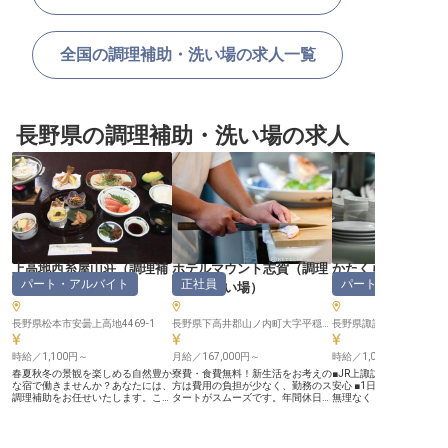
全国の調理補助・洗い場の求人一覧
長野県の調理補助・洗い場の求人
上高地西糸屋山荘
（
調理補
ホテルマウント志賀
（
調理
かたくらシルクホ
パート・アルバイト
正社員
パート・アルバイ
助・洗い場
）
補助・洗い場
）
理補助・洗い場
長野県松本市安曇上高地4469-1
長野県下高井郡山ノ内町大字平穏7149番地
長野県諏訪市湖岸通り4-1-
時給／1,100円～
月給／167,000円～
時給／1,061円～
春夏秋冬の景観を楽しめる自然豊か
寮費・食費無料！新生活をお考えの
■JR上諏訪駅から徒歩5
な宿で働きませんか？あなたには、
方は費用の負担が少なく、勤務のス
安心 ■1日4時間程度の短
調理補助をお任せいたします。これ
タートがスムーズです。年間休日は
無理なく ■未経験から挑
まで調理業務未経験の方も歓迎で
多めの106日、安定した休みを確保
理補助のお仕事 ■お客様
す。先輩スタッフがしっかりサポー
でき、仕事を充実させながら、自分
い」を支えるやりがい ーー【諏訪
トいたしますので、ご安心くださ
の時間も大切にできます。ホテルマ
湖畔で紡ぐ、心温まるお
い。3食付き・個室の無料宿舎を完
ウント志賀は、長野県志賀高原の中
「かたくらシルクホテル