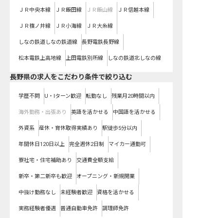
ＪＲ中央本線
ＪＲ飯田線
ＪＲ飯山線
ＪＲ信越本線
ＪＲ篠ノ井線
ＪＲ小海線
ＪＲ大糸線
しなの鉄道しなの鉄道線
長野電鉄長野線
松本電鉄上高地線
上田電鉄別所線
しなの鉄道北しなの線
長野県の求人をこだわり条件で絞り込む
学歴不問
U・Iターン歓迎
転勤なし
残業月20時間以内
海外勤務・出張あり
英語を活かせる
中国語を活かせる
外資系
産休・育休取得実績あり
駅徒歩5分以内
年間休日120日以上
完全週休2日制
マイカー通勤可
寮社宅・住宅補助あり
交通費全額支給
新卒・第二新卒も歓迎
オープニング・新規開業
中抜け勤務なし
未経験者歓迎
資格を活かせる
実務経験者優遇
普通自動車免許
調理師免許