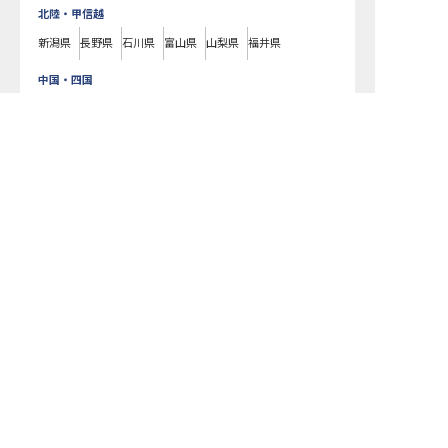
北陸・甲信越
新潟県
長野県
石川県
富山県
山梨県
福井県
中国・四国
広島県
岡山県
山口県
島根県
鳥取県
愛媛県
香川県
徳島県
高知県
九州・沖縄
福岡県
熊本県
鹿児島県
長崎県
大分県
宮崎県
佐賀県
沖縄県
ESSENCE KARUIZAWAで募集している求人の詳細ページです。おもてなし
HRではESSENCE KARUIZAWAの募集情報に精通したキャリアアドバイザ
ーが、求人情報や転職活動をサポートします。長野県でホテル・旅館の求
人・転職情報をお探しの方にピッタリです。ビジネスホテルや温泉旅館な
ど
軽井沢町
で気になるホテル・旅館の求人があれば、電話やメールでお問
い合わせください。ホテル・旅館の求人・就職・転職なら【おもてなし
HR】