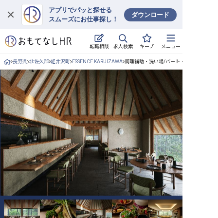
アプリでパッと探せる
ダウンロード
スムーズにお仕事探し！
ログイン
求人検索
転職相談
キープ
メニュー
求人・施設を探す
長野県
北佐久郡
軽井沢町
ESSENCE KARUIZAWA
調理補助・洗い場/パート・アルバイトの
キープした求人
就職・転職 合同説明会
おもてなしHRについて
ご利用の流れ
よくある質問
ホテル・宿泊業界情報コラム