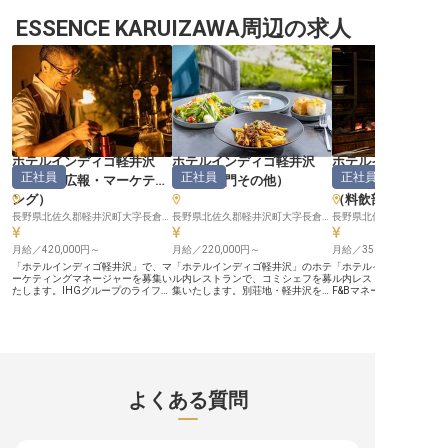
備！費用の負担を少なくお仕事が始
心的な場所「一ノ瀬」に位置するリ
い諏訪湖のほとりに佇む
められます。穂高連峰を一望できる
ESSENCE KARUIZAWA周辺の求人
ゾートホテル。温かみあふれる内装
す。 訪れるお客様に、心
大浴場を備えた「上高地西糸屋山
や広々とした大浴場、旬の素材をふ
とときと、忘れられない
荘」。お泊りのお客様には、コーヒ
んだんに使用した食事で、訪れるお
供することを大切にして
ーや紅茶のサービスを行なっていま
客様をおもてなしする宿です。※こ
私たちは、お客様一人ひ
す。※この求人は2023年6月28日時
の求人は2022年1月11日時点の情
添い、細やかな気配りと
点の情報です
報です
で、最高のおもてなしを
ます。 あなたの温かいお
の心が、お客様の旅をよ
のにするでしょう。 湖畔
景色と共に、お客様に感
しませんか。 ーー【働きやすさを
追求した、温かい職場環境
ホテルインディゴ軽井沢
ホテルインディゴ軽井沢
ホテルインディゴ
テルでは、スタッフが安
正社員
正社員
正社員
働ける環境づくりに力を
（
企画・広報・マーケティ
（
調理部門その他
）
（
マネージャー・
す。 調理補助スタッフと
ング
）
（料飲部門）
テルレストランの厨房で
な先輩スタッフが丁寧に
長野県北佐久郡軽井沢町大字長倉字屋敷添18-39
長野県北佐久郡軽井沢町大字長倉字屋敷添18-39
ので、未経験の方もご安
い。 時給1,061円、昇給
月給／420,000円～
月給／220,000円～
り、あなたの頑張りをし
月給／350,000円～
価します。 10:00～14:
「ホテルインディゴ軽井沢」で、マ
「ホテルインディゴ軽井沢」のホテ
「ホテルインディゴ軽井
勤務で、家事や育児との
ーケティングマネージャーを募集い
ル内レストランで、コミシェフを募
ル内レストランで、チー
です。 お客様の笑顔のた
たします。IHGグループのライフス
集いたします。別荘地・軽井沢を訪
F&Bマネージャーを募集
たちと一緒に働きません
タイルブランドとして、地域の個性
れるゲストのお食事体験そのものを
す。 【ホールサービス経験5年を、
※2026年03月06日時点
を映したホテルづくりを行なってい
預かる厨房です。 【「最高品質」
数字とチームで動かすポ
る一館です。 【Webから紙のコラ
を、毎日の一皿で積み上げる】 調
へ】 現場のサービス品質
テラルまで、ホテルの見え方を設計
理・提供はもちろん、サービススタ
がら、シフト・売上・予
する】 ウェブサイトの管理・更
ッフと協力してお食事体験を組み立
手に見ていただきます。
新、SNSの投稿およびメタ広告の運
てていただきます。2年以上の調理
トロールやシフトコント
用、デジタルマーケティング、ブラ
経験を土台に、これからポジション
経験、予約システムなどの
ンディング。さらにブランドガイド
アップを目指したい方が、着実に手
スキルを、そのまま活か
よくある質問
ラインに沿ったコラテラル制作ま
を動かしながら伸びていける環境で
けるポジションです。ビ
で、施策の企画から手を動かす部分
す。 【衛生管理への意識が、チー
ルの日本語・英語でお客
まで一貫して担っていただきます。
ムの信頼になります】 高い衛生意
える方に、レストランの
【クリスマス、年末年始。軽井沢の
識を持ち、チームでコミュニケーシ
っていただきたいと考え
季節そのものを企画にする】 イベ
ョンをとりながら動ける方をお待ち
【ソムリエ・バリスタの