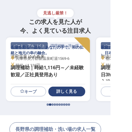
見逃し厳禁！
この求人を見た人が
今、よく見ている注目求人
パート・アルバイト
調理補助・洗い場
パート・アルバイ
名湯を彩る一皿を、あなたの手で。和の伝
家庭と両立しなが
統と地元の幸の融合。
、日本の四季を一
湯村温泉 ゆめ春来
那須高原の宿 山
兵庫県美方郡新温泉町湯1569-6
栃木県那須郡那
時給／1,116円～
時給／1,100円
調理補助｜時給1,116円～／未経験
調理補助｜未経
歓迎／正社員登用あり
日3h〜／平日
入浴無料
詳しく見る
キープ
長野県の調理補助・洗い場の求人一覧