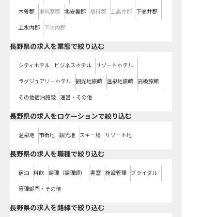
木曽郡
東筑摩郡
北安曇郡
埴科郡
上高井郡
下高井郡
上水内郡
下水内郡
長野県の求人を業態で絞り込む
シティホテル
ビジネスホテル
リゾートホテル
ラグジュアリーホテル
観光地旅館
温泉地旅館
高級旅館
その他宿泊施設
運営・その他
長野県の求人をロケーションで絞り込む
温泉地
市街地
観光地
スキー場
リゾート地
長野県の求人を職種で絞り込む
宿泊
料飲
調理（調理師）
客室
施設管理
ブライダル
管理部門・その他
長野県
の求人を路線で絞り込む