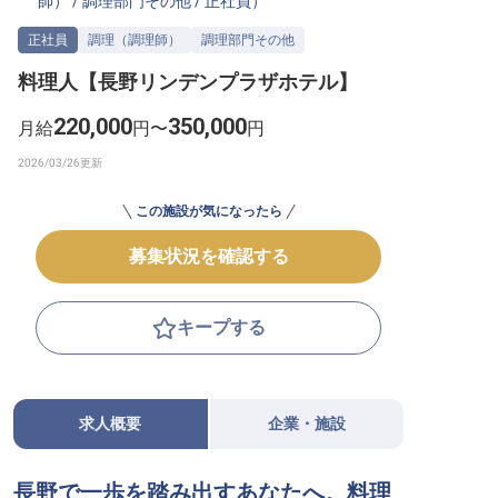
師）
/
調理部門その他
/
正社員
）
転職サポートに申し込む
無料
正社員
調理（調理師）
調理部門その他
料理人【長野リンデンプラザホテル】
採用をお考えの企業様へ
220,000
350,000
月給
円〜
円
この施設が気になったら
募集状況を確認する
キープする
求人概要
企業・施設
長野で一歩を踏み出すあなたへ。料理