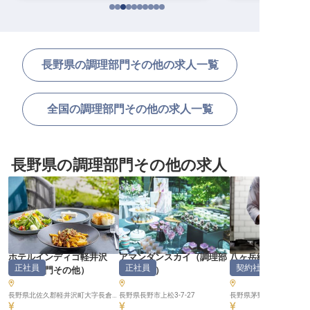
長野県の調理部門その他の求人一覧
全国の調理部門その他の求人一覧
長野県の調理部門その他の求人
ホテルインディゴ軽井沢
アマンダンスカイ
（
調理部
八ヶ岳縄文天然温泉
正社員
正社員
契約社員
（
調理部門その他
）
門その他
）
湯
（
調理部門その
長野県北佐久郡軽井沢町大字長倉字屋敷添18-39
長野県長野市上松3-7-27
長野県茅野市豊平10246-