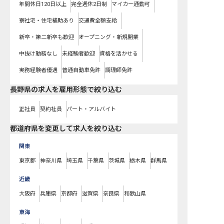
年間休日120日以上
完全週休2日制
マイカー通勤可
寮社宅・住宅補助あり
交通費全額支給
新卒・第二新卒も歓迎
オープニング・新規開業
中抜け勤務なし
未経験者歓迎
資格を活かせる
実務経験者優遇
普通自動車免許
調理師免許
長野県の求人を雇用形態で絞り込む
正社員
契約社員
パート・アルバイト
都道府県を変更して求人を絞り込む
関東
東京都
神奈川県
埼玉県
千葉県
茨城県
栃木県
群馬県
近畿
大阪府
兵庫県
京都府
滋賀県
奈良県
和歌山県
東海