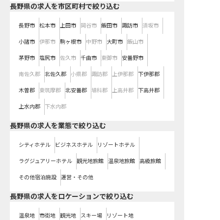
長野県の求人を市区町村で絞り込む
長野市
松本市
上田市
岡谷市
飯田市
諏訪市
須坂市
小諸市
伊那市
駒ヶ根市
中野市
大町市
飯山市
茅野市
塩尻市
佐久市
千曲市
東御市
安曇野市
南佐久郡
北佐久郡
小県郡
諏訪郡
上伊那郡
下伊那郡
木曽郡
東筑摩郡
北安曇郡
埴科郡
上高井郡
下高井郡
上水内郡
下水内郡
長野県の求人を業態で絞り込む
シティホテル
ビジネスホテル
リゾートホテル
ラグジュアリーホテル
観光地旅館
温泉地旅館
高級旅館
その他宿泊施設
運営・その他
長野県の求人をロケーションで絞り込む
温泉地
市街地
観光地
スキー場
リゾート地