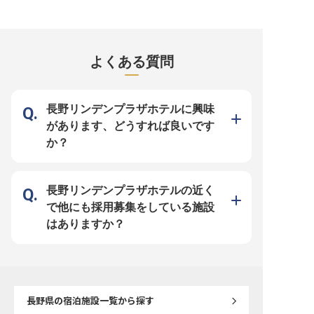
調理だけでなく、売り上げ管理やメ
好待遇で、正社員登用のチャンスも
しています。月給190,00
ニュー開発、宴会プランの構築など
あり！チェックイン・チェックアウ
430,000円、経験によ
店舗運営に携わることでスキルアッ
トから電話応対、予約受付、管理業
師免許をお持ちで、ホテ
プが可能です。結婚式やパーティの
務まで幅広く担当しながら、あなた
の和食調理経験がある方
特別な瞬間を、あなたの料理で彩り
のホスピタリティを最大限に活かせ
す。ホテル内の料亭や宴
ましょう！経験を活かし、新たな挑
る環境です。長野市の中心で、充実
ど多岐にわたる場面で、
戦をしたい方を歓迎します。
した毎日を一緒に築きませんか？
最大限に引き出すお仕事
よくある質問
※2025年05月19日時点の情報です
※2024年08月26日時点の情報です
衛生やアレルギー対応、
レーニング、人材育成な
業務を通じて成長できる
ています。長野の美しい
に、やりがいある毎日を
か？※2024年08月26日
長野リンデンプラザホテルに興味
です
があります、どうすれば良いです
か？
長野リンデンプラザホテルの近く
で他にも採用募集をしている施設
はありますか？
長野県
の宿泊施設一覧から探す