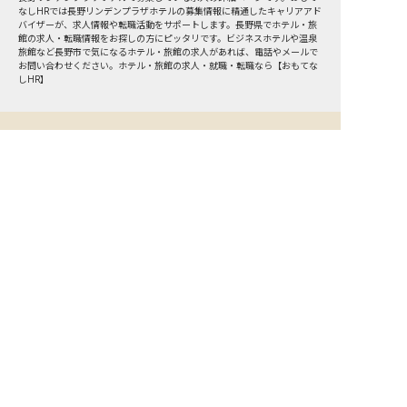
なしHRでは長野リンデンプラザホテルの募集情報に精通したキャリアアド
バイザーが、求人情報や転職活動をサポートします。長野県でホテル・旅
館の求人・転職情報をお探しの方にピッタリです。ビジネスホテルや温泉
旅館など
長野市
で気になるホテル・旅館の求人があれば、電話やメールで
お問い合わせください。ホテル・旅館の求人・就職・転職なら【おもてな
しHR】
おもてなしHR
が
あなたのお仕事探しを
お手伝いします！
サポート登録後の流れ
サポート

電話で

マッチする

企業と

内定

登録
ヒアリング
求人をご紹介
面接
入社
宿泊業界専任のキャリアアドバイザーがあなたの転
職活動を徹底サポート!