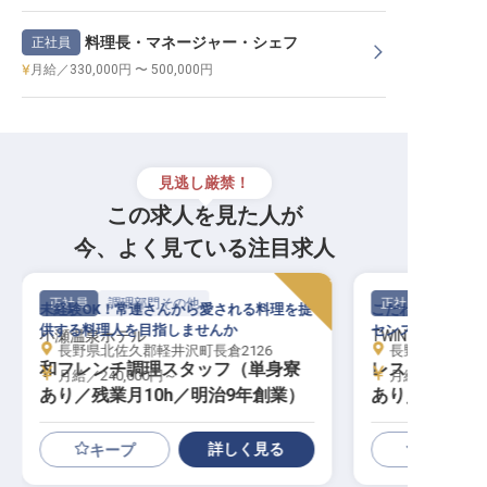
料理長・マネージャー・シェフ
正社員
月給／330,000円 〜 500,000円
見逃し厳禁！
この求人を見た人が
今、よく見ている注目求人
正社員
調理部門その他
正社員
未経験OK！常連さんから愛される料理を提
こだわりの料理を
供する料理人を目指しませんか
センスもしっかり
小瀬温泉ホテル
TWIN-LINE HOT
長野県北佐久郡軽井沢町長倉2126
長野県北佐久郡軽
和フレンチ調理スタッフ（単身寮
レストラン調
月給／240,000円～
月給／200,00
あり／残業月10h／明治9年創業）
あり／年間休日
詳しく見る
キープ