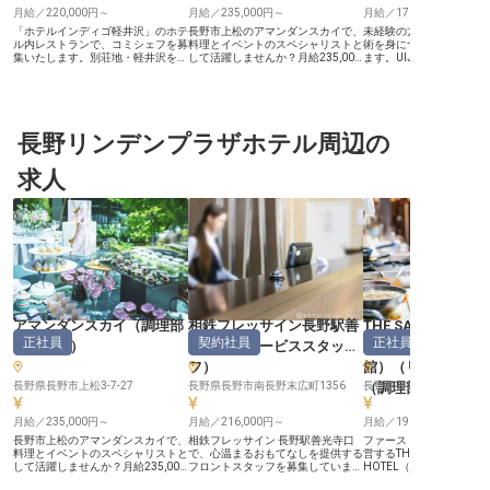
月給／220,000円～
月給／235,000円～
月給／170,000円～
「ホテルインディゴ軽井沢」のホテ
長野市上松のアマンダンスカイで、
未経験の方も歓迎！基礎
ル内レストランで、コミシェフを募
料理とイベントのスペシャリストと
術を身につけられる環境
集いたします。別荘地・軽井沢を訪
して活躍しませんか？月給235,000
ます。UIJターンされる
れるゲストのお食事体験そのものを
円～385,000円、各種手当も充実。
ており、地方で働きたい
預かる厨房です。 【「最高品質」
調理だけでなく、売り上げ管理やメ
とに戻ってお仕事がした
を、毎日の一皿で積み上げる】 調
ニュー開発、宴会プランの構築など
ッタリ。あなたお任せす
理・提供はもちろん、サービススタ
店舗運営に携わることでスキルアッ
理・調理補助。自然食や
ッフと協力してお食事体験を組み立
プが可能です。結婚式やパーティの
食、和食家庭料理にご興
てていただきます。2年以上の調理
長野リンデンプラザホテル周辺の
特別な瞬間を、あなたの料理で彩り
お待ちしています。無料
経験を土台に、これからポジション
ましょう！経験を活かし、新たな挑
ご用意していますのでマ
アップを目指したい方が、着実に手
戦をしたい方を歓迎します。
イクでの通勤が可能です
求人
を動かしながら伸びていける環境で
※2025年05月19日時点の情報です
きの方、一緒にお客様に
す。 【衛生管理への意識が、チー
けしませんか。※この求人は
ムの信頼になります】 高い衛生意
2月8日時点の情報です
識を持ち、チームでコミュニケーシ
ョンをとりながら動ける方をお待ち
しています。ホテルの運営だけでな
く、軽井沢の地域活性化や文化・ア
ートに関心をお持ちの方も歓迎いた
します。 【働く環境のポイント】
・月給220,000円以上（想定年収
3,000,000円～） ・年間休日120
日、週休2日制（月9～11日休み）
アマンダンスカイ
（
調理部
相鉄フレッサイン長野駅善
THE SAIHOKUKAN
・誕生日休暇（1日）、私傷病休暇
正社員
契約社員
正社員
門その他
）
光寺口
（
サービススタッ
HOTEL（長野ホテ
（9日） ・寮完備、引越費用補助、
自動車通勤可（通勤手当は別途支
フ
）
館）
（
リーダー・
給） ・制服貸与、IHG宿泊優待制
度（国内・海外）、社員食堂
長野県長野市上松3-7-27
長野県長野市南長野末広町1356
（調理部門）
長野県長野市県町528-1
※2026年8月7日時点の情報です
月給／235,000円～
月給／216,000円～
月給／190,000円～
長野市上松のアマンダンスカイで、
相鉄フレッサイン 長野駅善光寺口
ファーストブラザーズ株
料理とイベントのスペシャリストと
で、心温まるおもてなしを提供する
営するTHE SAIHOKUKAN
して活躍しませんか？月給235,000
フロントスタッフを募集していま
HOTEL（長野ホテル犀
円～385,000円、各種手当も充実。
す。月給216,000円〜244,000円の
は、和食調理のリーダー