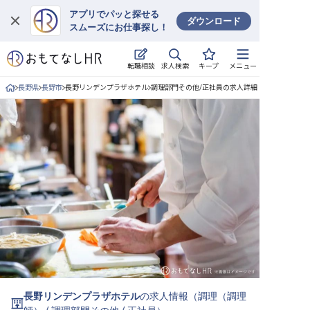
アプリでパッと探せる
ダウンロード
スムーズにお仕事探し！
ログイン
求人検索
転職相談
キープ
メニュー
求人・施設を探す
長野県
長野市
長野リンデンプラザホテル
調理部門その他/正社員の求人詳細
キープした求人
就職・転職 合同説明会
おもてなしHRについて
ご利用の流れ
よくある質問
ホテル・宿泊業界情報コラム
長野リンデンプラザホテル
の求人情報（
調理（調理