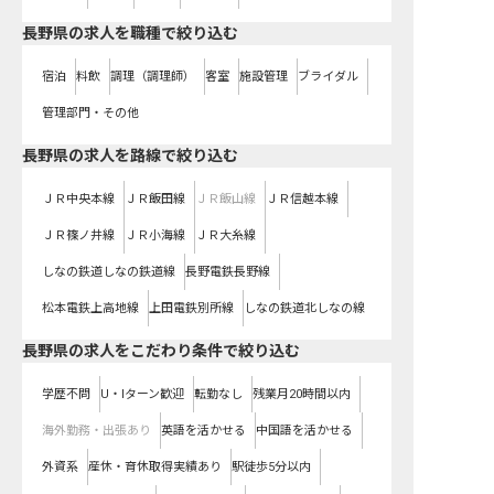
長野県の求人を職種で絞り込む
宿泊
料飲
調理（調理師）
客室
施設管理
ブライダル
管理部門・その他
長野県
の求人を路線で絞り込む
ＪＲ中央本線
ＪＲ飯田線
ＪＲ飯山線
ＪＲ信越本線
ＪＲ篠ノ井線
ＪＲ小海線
ＪＲ大糸線
しなの鉄道しなの鉄道線
長野電鉄長野線
松本電鉄上高地線
上田電鉄別所線
しなの鉄道北しなの線
長野県の求人をこだわり条件で絞り込む
学歴不問
U・Iターン歓迎
転勤なし
残業月20時間以内
海外勤務・出張あり
英語を活かせる
中国語を活かせる
外資系
産休・育休取得実績あり
駅徒歩5分以内