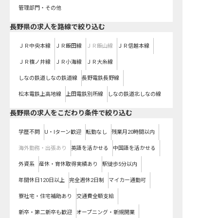
管理部門・その他
長野県
の求人を路線で絞り込む
ＪＲ中央本線
ＪＲ飯田線
ＪＲ飯山線
ＪＲ信越本線
ＪＲ篠ノ井線
ＪＲ小海線
ＪＲ大糸線
しなの鉄道しなの鉄道線
長野電鉄長野線
松本電鉄上高地線
上田電鉄別所線
しなの鉄道北しなの線
長野県の求人をこだわり条件で絞り込む
学歴不問
U・Iターン歓迎
転勤なし
残業月20時間以内
海外勤務・出張あり
英語を活かせる
中国語を活かせる
外資系
産休・育休取得実績あり
駅徒歩5分以内
年間休日120日以上
完全週休2日制
マイカー通勤可
寮社宅・住宅補助あり
交通費全額支給
新卒・第二新卒も歓迎
オープニング・新規開業