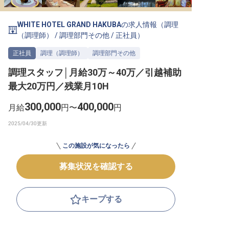
転職サポートに申し込む
無料
WHITE HOTEL GRAND HAKUBA
の求人情報（
調理
（調理師）
/
調理部門その他
/
正社員
）
採用をお考えの企業様へ
正社員
調理（調理師）
調理部門その他
調理スタッフ│月給30万～40万／引越補助
最大20万円／残業月10H
300,000
400,000
月給
円〜
円
この施設が気になったら
募集状況を確認する
キープする