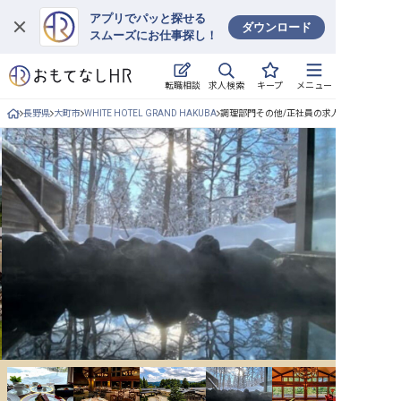
アプリでパッと探せる
ダウンロード
スムーズにお仕事探し！
ログイン
求人検索
転職相談
キープ
メニュー
求人・施設を探す
長野県
大町市
WHITE HOTEL GRAND HAKUBA
調理部門その他/正社員の求人詳細
キープした求人
就職・転職 合同説明会
おもてなしHRについて
ご利用の流れ
よくある質問
ホテル・宿泊業界情報コラム