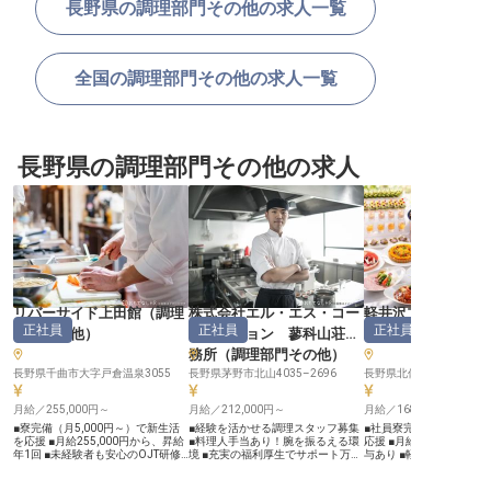
長野県の調理部門その他の求人一覧
全国の調理部門その他の求人一覧
長野県の調理部門その他の求人
リバーサイド上田館
（
調理
株式会社エル・エス・コー
軽井沢プリンスホ
正社員
正社員
正社員
部門その他
）
ポレーション 蓼科山荘事
理部門その他
務所
（
調理部門その他
）
長野県千曲市大字戸倉温泉3055
長野県茅野市北山4035–2696
月給／255,000円～
月給／212,000円～
月給／168,130円～
■寮完備（月5,000円～）で新生活
■経験を活かせる調理スタッフ募集
■社員寮完備で軽井沢で
を応援 ■月給255,000円から、昇給
■料理人手当あり！腕を振るえる環
応援 ■月給168,130円
年1回 ■未経験者も安心のOJT研修
境 ■充実の福利厚生でサポート万全
与あり ■軽井沢の豊かな
制度 ■月8日休み、プライベートも
■食事補助あり！プロの味を学べる
調理の腕を磨く ■西武グ
充実 ーー【お客様の笑顔を育む、
ーー【あなたの腕で心温まるおもて
や資格支援で充実の福利厚生 