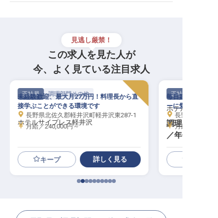
見逃し厳禁！
この求人を見た人が
今、よく見ている注目求人
正社員
調理部門その他
パート・アルバイ
毎日好きなことを楽しみながら「リピータ
この冬は志賀高原
ーに愛される料理」を作る喜び。
最短1カ月～OK
ホテルジャパン志賀
ホテルジャパン
長野県下高井郡山ノ内町平穏7149
長野県下高井郡
調理スタッフ（単身・世帯寮完備
調理スタッフ
月給／202,000円～
時給／1,200円
／年休105日／未経験歓迎）
寮・食事付き
詳しく見る
キープ