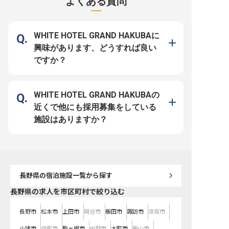
よくある質問
ります。土日休みのご相談もOKで
います。 【困ったときはすぐに助
えるはずです。 【「旅館は激務」
す。 【「また来たい」と思ってい
け合える、温かいチーム】 職場は
のイメージを覆すゆとり】
ただける旅館づくりへ】 自分がき
明るく、困ったときは先輩がすぐに
月平均5時間未満。閑散期
れいに整えたお部屋で、お客様が気
声をかけてくれるので安心です。忙
日休みになることもあり
持ちよく過ごしてくださることが何
しい時間帯もみんなで協力しながら
行や趣味を楽しめます。
よりのやりがい。体を動かす仕事で
進めます。お客様から「ありがと
トランでの配膳やお客様
WHITE HOTEL GRAND HAKUBAに
すが、先輩が丁寧に教えてくれるの
う」「また来るね」と声をかけてい
メインで、難しいPCスキ
で未経験でも安心です。繁忙期もチ
ただける、やりがいのある仕事で
ありません。 【働く環境のポイン
興味があります、どうすれば良い
ームで協力しながら進めるので、一
す。 【働く環境のポイント】 ・レ
ト】 ・明るい挨拶と気配
人で抱え込むことはありません。
ストラン、宴会場での食事提供がメ
の戦力。未経験から安心
ですか？
【働く環境のポイント】 ・客室や
イン。難しいスキルは不要 ・マイ
ト ・社会保険完備、資格
パブリックスペースなど、館内の清
カー通勤OK（駐車場無料）、勤務
援、定年後再雇用あり ・
掃が中心 ・マイカー通勤OK（駐車
後は温泉利用も可 ・正社員登用制
任が目安。アイデアを活
場無料）、勤務後は温泉利用も可
度あり。長く活躍する道も用意して
ン作成やイベント企画にも
・正社員登用制度あり。長く活躍す
います まずは短時間から、温泉宿
い上下関係をなくした温
る道も用意しています 清潔で心地
での新しい働き方を始めてみません
で、新しい生活を始めま
WHITE HOTEL GRAND HAKUBAの
よい空間づくりから、お客様の「あ
か。
ー楽しかった」を一緒に支えません
近くで他にも採用募集をしている
か。
施設はありますか？
長野県
の宿泊施設一覧から探す
長野県の求人を市区町村で絞り込む
長野市
松本市
上田市
岡谷市
飯田市
諏訪市
須坂市
小諸市
伊那市
駒ヶ根市
中野市
大町市
飯山市