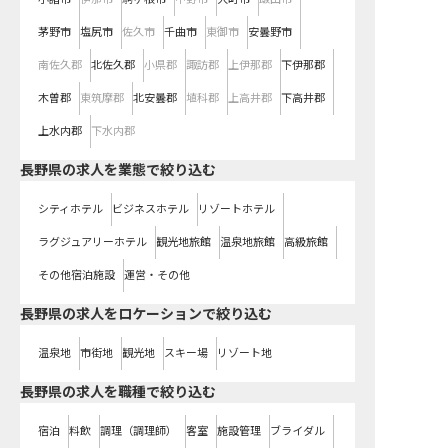
茅野市
塩尻市
佐久市
千曲市
東御市
安曇野市
南佐久郡
北佐久郡
小県郡
諏訪郡
上伊那郡
下伊那郡
木曽郡
東筑摩郡
北安曇郡
埴科郡
上高井郡
下高井郡
上水内郡
下水内郡
長野県の求人を業態で絞り込む
シティホテル
ビジネスホテル
リゾートホテル
ラグジュアリーホテル
観光地旅館
温泉地旅館
高級旅館
その他宿泊施設
運営・その他
長野県の求人をロケーションで絞り込む
温泉地
市街地
観光地
スキー場
リゾート地
長野県の求人を職種で絞り込む
宿泊
料飲
調理（調理師）
客室
施設管理
ブライダル