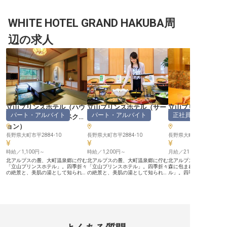
温かいおもてなしの舞台】 長野の
なしを】 保養所での和洋折衷懐石
【軽井沢の自然が育む、
豊かな自然に囲まれた当施設で、お
や朝食バイキングなど、お客様の滞
もてなし】 軽井沢の美し
客様の旅の思い出を彩る調理のお仕
在を彩るお料理をお任せします！
囲まれた当施設では、お
事です。 バイキング形式の料理を
WHITE HOTEL GRAND HAKUBA周
四季折々の食材を活かした献立で、
られないひとときを提供
通じて、幅広い世代のお客様に喜び
お客様に「美味しい」の笑顔をお届
日々心を込めたおもてな
と感動をお届けします。 旬の食材
けしませんか？子供料理の調理も担
ています。 調理スタッフ
辺の求人
を活かし、心を込めて一品一品を仕
当いただくので、幅広い年齢層のお
旬の食材を活かした料理
上げることで、お客様の「美味し
客様に喜んでいただける技術が身に
の笑顔を創造する喜びを
い」という笑顔が私たちの何よりの
つきます！ 食材発注や在庫管理も
だけます。 お客様の特別
喜びとなります。 経験が浅い方
経験できるため、調理人としての総
を彩る、繊細で美しい料
も、先輩が丁寧にサポートしますの
合的なスキルアップが可能です！
共に生み出しましょう。 
でご安心ください。 ーー【安心し
あなたの経験を活かした新メニュー
て感動をお届けする、や
て長く働ける、充実のサポート体
企画もお待ちしています！ ーー
る仕事です。 ーー【安心の環境で
制】 当社では、社員一人ひとりが
【プロの技術を磨き、安心して働け
成長し、キャリアを築く】
安心して長く活躍できるよう、充実
る職場環境】 シフト制で生活リズ
では、社員一人ひとりが
した福利厚生とサポート体制を整え
ムに合わせた働き方ができるのが魅
く働ける環境を大切にし
ています。 月8日休みでプライベー
力です！早朝からの勤務や昼からの
社員寮を完備しており、
トも大切にでき、寮も完備している
勤務など、ライフスタイルに合わせ
新生活もスムーズにスタ
立山プリンスホテル
（
ハウ
立山プリンスホテル
（
サー
立山プリンスホテ
ため、遠方からのご応募も歓迎いた
た働き方が可能です。料理人手当
す。 従業員食堂や西武グ
パート・アルバイト
パート・アルバイト
正社員
スキーパー・インスペクシ
ビススタッフ
）
ビススタッフ
します。 入社後3ヶ月間は寮費無料
（月10,000円）を支給するなど、
設利用優待など、充実し
ですので、新しい環境でのスタート
プロの技術に対する評価をしっかり
も魅力です。 調理師とし
ョン
）
もスムーズです。 調理経験を活か
とさせていただきます！定期健康診
ルアップを支援する資格
し、お客様に喜ばれる料理を追求し
長野県大町市平2884-10
断やインフルエンザ予防接種が無料
長野県大町市平2884-10
度もあり、あなたのキャ
長野県大町市平2884-10
ながら、キャリアアップを目指せる
で受けられるほか、資産形成制度や
力強くサポート。 月8～
環境です。 ※2026年03月06日時点
職場コミュニケーション支援制度な
でプライベートも充実さ
時給／1,100円～
時給／1,200円～
月給／210,000円～
の情報です
ど、長く安心して働ける環境を整え
おもてなしのプロを目指
ています！食事補助もあるので、食
か。
北アルプスの麓、大町温泉郷に佇む
北アルプスの麓、大町温泉郷に佇む
北アルプスの雄大な自然
のプロとしての目も養えます！
「立山プリンスホテル」。四季折々
「立山プリンスホテル」。四季折々
森に包まれた「立山プリ
※2025年06月18日時点の情報です
の絶景と、美肌の湯として知られる
の絶景と、美肌の湯として知られる
ル」。四季の移ろいを感
温泉が自慢の宿です。 【家庭の予
温泉が自慢の宿です。 【生活に合
天風呂が自慢の温泉宿です。 
定に理解がある、日中だけの働き
わせて、無理なく働ける短時間シフ
取り以上に「残るお金」
方】 勤務は8:30〜15:00の日中の
ト】 勤務は朝5:00〜11:00、または
き方】 月給21万円スタ
み。週1日からOK・最大週4日ま
夕方16:00〜22:00の短時間。週1日
え、寮費は月1万円ほど。W
で、家事の合間にちょうどよい時間
からOK・最大週4日まで、家事や家
具家電付きの個室で光熱
帯で働けます。子育て経験者のスタ
庭の予定と両立しながら、自分のス
れ、生活費がほとんどか
ッフも多く活躍しており、子どもの
タイルに合わせて働けます。未経験
ん。街中で一人暮らしを
学校行事や急なお休みにも理解があ
から始めたスタッフも多く活躍して
自由に使えるお金や貯金