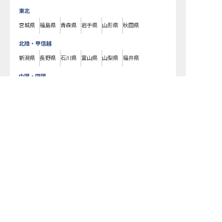
東北
宮城県
福島県
青森県
岩手県
山形県
秋田県
北陸・甲信越
新潟県
長野県
石川県
富山県
山梨県
福井県
中国・四国
広島県
岡山県
山口県
島根県
鳥取県
愛媛県
香川県
徳島県
高知県
九州・沖縄
福岡県
熊本県
鹿児島県
長崎県
大分県
宮崎県
佐賀県
沖縄県
WHITE HOTEL GRAND HAKUBAで募集している求人の詳細ページです。
おもてなしHRではWHITE HOTEL GRAND HAKUBAの募集情報に精通した
キャリアアドバイザーが、求人情報や転職活動をサポートします。長野県
でホテル・旅館の求人・転職情報をお探しの方にピッタリです。ビジネス
ホテルや温泉旅館など
大町市
で気になるホテル・旅館の求人があれば、電
話やメールでお問い合わせください。ホテル・旅館の求人・就職・転職な