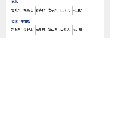
東北
宮城県
福島県
青森県
岩手県
山形県
秋田県
北陸・甲信越
新潟県
長野県
石川県
富山県
山梨県
福井県
中国・四国
広島県
岡山県
山口県
島根県
鳥取県
愛媛県
香川県
徳島県
高知県
九州・沖縄
福岡県
熊本県
鹿児島県
長崎県
大分県
宮崎県
佐賀県
沖縄県
ホテルジャパン志賀で募集している求人の詳細ページです。おもてなしHR
ではホテルジャパン志賀の募集情報に精通したキャリアアドバイザーが、
求人情報や転職活動をサポートします。長野県でホテル・旅館の求人・転
職情報をお探しの方にピッタリです。ビジネスホテルや温泉旅館など
山ノ
内町
で気になるホテル・旅館の求人があれば、電話やメールでお問い合わ
せください。ホテル・旅館の求人・就職・転職なら【おもてなしHR】