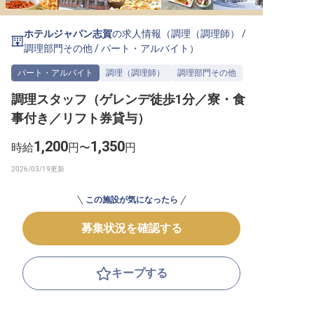
転職サポートに申し込む
無料
ホテルジャパン志賀
の求人情報（
調理（調理師）
/
調理部門その他
/
パート・アルバイト
）
採用をお考えの企業様へ
パート・アルバイト
調理（調理師）
調理部門その他
調理スタッフ（ゲレンデ徒歩1分／寮・食
事付き／リフト券貸与）
1,200
1,350
時給
円〜
円
この施設が気になったら
募集状況を確認する
キープする