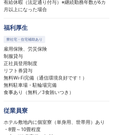
有給休暇（法定通り付与）※継続勤務年数が6カ
月以上になった場合
福利厚生
寮社宅・住宅補助あり
雇用保険、労災保険
制服貸与
正社員登用制度
リフト券貸与
無料Wi-Fi完備（通信環境良好です！）
無料駐車場・駐輪場完備
食事あり（無料／3食賄いつき）
従業員寮
ホテル敷地内に個室寮（単身用、世帯用）あり
・8畳～10畳程度