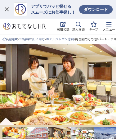
アプリでパッと探せる
ダウンロード
スムーズにお仕事探し！
ログイン
求人検索
転職相談
キープ
メニュー
求人・施設を探す
長野県
下高井郡
山ノ内町
ホテルジャパン志賀
調理部門その他/パート・アルバイトの求人詳
キープした求人
就職・転職 合同説明会
おもてなしHRについて
ご利用の流れ
よくある質問
ホテル・宿泊業界情報コラム