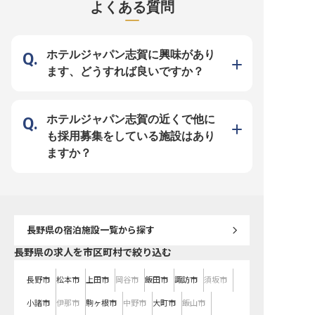
よくある質問
して温かいホスピタリティでお客様
「mont」で、支配人としてお客様
席料理でおもてなしをす
をお迎えしています。 訪れるお客
に忘れられない体験を届けるお仕事
※この求人は2023年11月
様に「ここに来て良かった」と感じ
です。 地域の豊かな自然や文化、
の情報です
ていただけるよう、一人ひとりに寄
そして温かい人々との繋がりを大切
り添ったおもてなしを大切にしてい
にし、ここでしか味わえない特別な
ます。 接客の経験がある方はもち
時間を提供します。 施設のブラン
ホテルジャパン志賀に興味があり
ろん、おもてなしの心を持って新し
ディングから販売戦略、PR・広報
くチャレンジしたいというあなたの
まで、あなたのアイデアと情熱で
ます、どうすれば良いですか？
想いを、ぜひこの場所で活かしてく
「mont」の魅力を最大限に引き出
ださい。 ーー【チームで助け合
し、お客様の心に残るおもてなしを
い、プロとして輝ける職場です】
創造してください。 ーー【あなた
おもてなしのプロとして、お出迎え
の経験と情熱が、未来を拓くキャリ
からお見送り、客室対応まで、お客
アへ】 宿泊施設の運営・経営経験
様の滞在をトータルに支えるやりが
をお持ちの方を歓迎します。 新規
ホテルジャパン志賀の近くで他に
いのあるポジションです。 日々の
開業施設の管理・運営全般を担い、
業務の中で工夫を重ね、お客様によ
レストラン事業の計画策定や業務オ
も採用募集をしている施設はあり
り満足していただけるサービスをチ
ペレーションの構築・整備にも携わ
ーム一丸となって追求しています。
っていただきます。 将来的には地
ますか？
あなたの明るい笑顔で、チームメン
域全体を視野に入れた新規事業開発
バーと一緒にホテルを盛り上げてい
にも挑戦できるため、キャリアアッ
きましょう。 ※2026年6月10日時点
プを目指したい方に最適な環境で
の情報です
す。 自ら考え、主体的に行動でき
る方を求めており、多様なメンバー
と協力しながら、地域と共に成長し
ていく喜びを感じられます。
※2026年03月26日時点の情報です
長野県
の宿泊施設一覧から探す
長野県の求人を市区町村で絞り込む
長野市
松本市
上田市
岡谷市
飯田市
諏訪市
須坂市
小諸市
伊那市
駒ヶ根市
中野市
大町市
飯山市