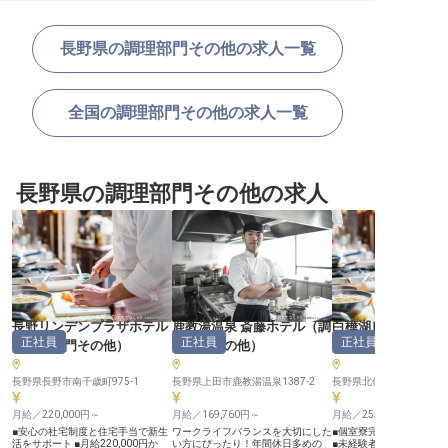
長野県の調理部門その他の求人一覧
全国の調理部門その他の求人一覧
長野県の調理部門その他の求人
長野リンデンプラザホテル
鹿教湯温泉 斎藤ホテル
（
調
白樺湖ビューホテ
正社員
正社員
正社員
（
調理部門その他
）
理部門その他
）
部門その他
長野県長野市南千歳町975-1
長野県上田市鹿教湯温泉1387-2
月給／220,000円～
月給／169,760円～
月給／255,000円～
■安心の社宅制度と住宅手当で新生
ワークライフバランスを大切にした
■個室寮完備で新生活も
活をサポート ■月給220,000円か
い方にぴったり！年間休日多めの
■未経験者も安心の丁寧な