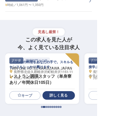
時給／1,061円 〜 1,350円
見逃し厳禁！
この求人を見た人が
今、よく見ている注目求人
正社員
調理部門その他
正社員
こだわりの料理をあなたの手で。スキルも
未経験歓迎、最大
センスもしっかり磨けます。
接学ぶことができ
TWIN-LINE HOTEL KARUIZAWA JAPAN
長野県北佐久郡軽井沢町軽井沢1151-11
長野県北佐久郡
ホテルサイプレ
レストラン調理スタッフ（単身寮
月給／200,000円～
月給／240,00
あり／年間休日105日）
詳しく見る
キープ