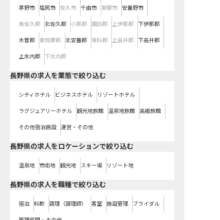
茅野市
塩尻市
佐久市
千曲市
東御市
安曇野市
南佐久郡
北佐久郡
小県郡
諏訪郡
上伊那郡
下伊那郡
木曽郡
東筑摩郡
北安曇郡
埴科郡
上高井郡
下高井郡
上水内郡
下水内郡
長野県の求人を業態で絞り込む
シティホテル
ビジネスホテル
リゾートホテル
ラグジュアリーホテル
観光地旅館
温泉地旅館
高級旅館
その他宿泊施設
運営・その他
長野県の求人をロケーションで絞り込む
温泉地
市街地
観光地
スキー場
リゾート地
長野県の求人を職種で絞り込む
宿泊
料飲
調理（調理師）
客室
施設管理
ブライダル