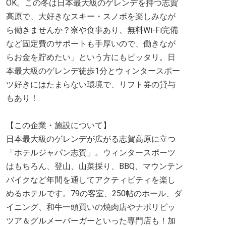
OK。この冬は日本最大級のゲレンデを持つ志賀
高原で、大好きなスキー・スノボを楽しみなが
ら働きませんか？寮や食事あり、無料Wi-Fi完備
など固定費のサポートも手厚いので、働きなが
らお金を貯めたい」という方にもピッタリ。日
本最大級のゲレンデ徒歩1分とウィンタースポー
ツ好きにはたまらない環境で、リフト券の貸与
もあり！
【この企業・施設について】
日本最大級のゲレンデが広がる志賀高原に立つ
「ホテルジャパン志賀」。ウィンタースポーツ
はもちろん、登山、山菜採り、BBQ、マウンテン
バイクなど年間を通してアクティビティを楽し
めるホテルです。79の客室、250帖のホール、ダ
イニング、和牛一頭買いの焼肉店やナポリピッ
ツア＆グルメーバーガーといった専門店も！加