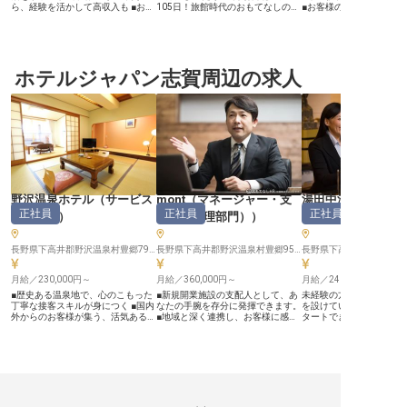
ら、経験を活かして高収入も ■お客
105日！旅館時代のおもてなしの心
■お客様の笑顔を創る調理
様の笑顔を創る、やりがいある調理
を受け継ぐホテルで、心と体を健康
月給280,000円からスター
のお仕事 ■昇給・賞与年2回、安定
にする料理を提供しませんか？未経
ー【お客様の心に残るお
した環境で長く活躍 ーー【心を込
験の方もOK！最初は仕込みや調理
白樺湖の美しい自然に囲
めた料理で、お客様に最高の思い出
からスタート。丁寧な研修と先輩ス
テルで、お客様の旅の思
を】 長野の地で、お客様の旅の始
タッフのサポートがあるので、確実
お料理を提供しませんか。
まりと終わりを彩るお料理をお届け
ホテルジャパン志賀周辺の求人
にスキルアップできる環境が整って
ング形式の調理が中心と
するお仕事です。朝食や夜食の仕込
います。昇給にはあなたの努力をし
が、経験ジャンルは問い
みから調理まで、一つひとつの工程
っかり反映！健やかな体と豊かな心
お客様が心から「美味し
に心を込め、お客様が笑顔になる瞬
をつくる「現代湯治」を提供する斎
でくださる瞬間を想像し
間を想像しながら腕を振るっていた
藤ホテルです。※この求人は2022年
品一品心を込めて調理す
だきます。 あなたの生み出す温か
6月14日時点の情報です
じられるお仕事です。 食
い料理が、お客様にとって忘れられ
れや在庫管理など、幅広
ない思い出となるよう、私たちと一
じてスキルアップも目指
緒におもてなしの心で最高の食体験
ーー【安心して長く働け
を創造していきましょう。 ーー
ャリア】 調理経験が3年
【あなたの経験と情熱が輝く、成長
ば、ホテルでの経験がな
できる職場】 これまでの調理経験
心ください。 料理長や先
野沢温泉ホテル
（
サービス
mont
（
マネージャー・支
湯田中温泉よろづ
を存分に活かし、さらに新しい料理
フがマンツーマンで丁寧
正社員
正社員
正社員
の企画にも挑戦できる環境です。チ
あなたの成長をサポート
スタッフ
）
配人（管理部門）
）
ビススタッフ
ームワークを大切にし、互いに協力
入社3ヶ月間は寮費無料
し合いながら、お客様に喜んでいた
完備しており、遠方から
だける料理を追求しています。 社
ムーズです。 社会保険完
長野県下高井郡野沢温泉村豊郷7923-3
長野県下高井郡野沢温泉村豊郷9521-1
長野県下高井郡山ノ内町平
会保険完備はもちろん、昇給や年2
ろん、昇給や各種手当も
回の賞与、住宅手当や社宅制度も充
り、安定した環境で長く
実しており、安心して長く働ける環
月給／230,000円～
月給／360,000円～
築きたい方に最適な職場で
月給／240,000円～
境です。あなたの料理への情熱とス
客様の笑顔のために、あ
■歴史ある温泉地で、心のこもった
■新規開業施設の支配人として、あ
未経験の方も歓迎します
キルを活かし、キャリアアップを目
スキルを存分に発揮して
丁寧な接客スキルが身につく ■国内
なたの手腕を存分に発揮できます。
を設けているため安心し
指しませんか。 ※2026年03月26日
※2026年03月06日時点
外からのお客様が集う、活気ある職
■地域と深く連携し、お客様に感動
タートできる環境です。
時点の情報です
場環境 ■未経験からでも一歩ずつ成
を届ける新たな価値を創造できま
込み月額1万円の社員寮
長できる、安心のサポート体制 ■個
す。 ■月給360,000円で、あなたの
度金をご用意。寮は職場
室寮完備！雄大なマウンテンリゾー
経験と情熱を高く評価します。 ■ま
5分の場所にあり、通勤
トを楽しみながら働ける環境 ーー
ちづくりにも貢献し、地域と共に成
要です。温泉利用可能、
【名湯の街で、訪れるすべての人に
長する大きなやりがい。 ーー【地
あるため生活費用の負担
心安らぐひとときを届けるホテルで
域と共にお客様を魅了する、新しい
務ができます。湯田中温
す】 「野沢温泉ホテル」は、四季
おもてなしの形】 長野県野沢温泉
る、歴史ある旅館「よろ
折々の美しい自然と上質な温泉、そ
村に誕生する新しい宿泊施設
然温泉の大浴場、四季折