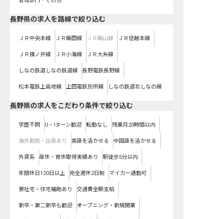
管理部門・その他
長野県
の求人を路線で絞り込む
ＪＲ中央本線
ＪＲ飯田線
ＪＲ飯山線
ＪＲ信越本線
ＪＲ篠ノ井線
ＪＲ小海線
ＪＲ大糸線
しなの鉄道しなの鉄道線
長野電鉄長野線
松本電鉄上高地線
上田電鉄別所線
しなの鉄道北しなの線
長野県の求人をこだわり条件で絞り込む
学歴不問
U・Iターン歓迎
転勤なし
残業月20時間以内
海外勤務・出張あり
英語を活かせる
中国語を活かせる
外資系
産休・育休取得実績あり
駅徒歩5分以内
年間休日120日以上
完全週休2日制
マイカー通勤可
寮社宅・住宅補助あり
交通費全額支給
新卒・第二新卒も歓迎
オープニング・新規開業