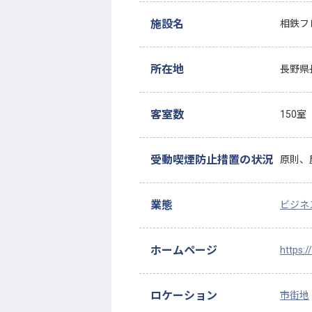
施設名
相鉄フ
所在地
長野県
客室数
150室
受動喫煙防止措置の状況
原則、
業態
ビジネ
ホームページ
https:
ロケーション
市街地