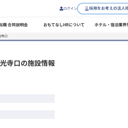
採用をお考えの法人
ログイン
転職 合同説明会
おもてなしHRについて
ホテル・宿泊業界
光寺口
光寺口
の施設情報