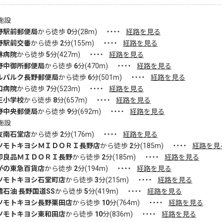
施設
野駅前郵便局
から徒歩
0
分(
28
m)
・・・・
経路を見る
野駅前交番
から徒歩
2
分(
155
m)
・・・・
経路を見る
林病院
から徒歩
5
分(
427
m)
・・・・
経路を見る
野中御所郵便局
から徒歩
6
分(
470
m)
・・・・
経路を見る
ルパルク長野郵便局
から徒歩
6
分(
501
m)
・・・・
経路を見る
口病院
から徒歩
7
分(
523
m)
・・・・
経路を見る
王小学校
から徒歩
8
分(
657
m)
・・・・
経路を見る
野中央郵便局
から徒歩
9
分(
692
m)
・・・・
経路を見る
施設
友南石堂店
から徒歩
2
分(
176
m)
・・・・
経路を見る
ツモトキヨシＭＩＤＯＲＩ長野店
から徒歩
2
分(
185
m)
・・・・
経路を見
印良品ＭＩＤＯＲＩ長野
から徒歩
2
分(
185
m)
・・・・
経路を見る
がの東急百貨店
から徒歩
2
分(
194
m)
・・・・
経路を見る
ツモトキヨシ石堂町店
から徒歩
3
分(
215
m)
・・・・
経路を見る
濃石油 長野国道SS
から徒歩
5
分(
419
m)
・・・・
経路を見る
ツモトキヨシ長野栗田店
から徒歩
10
分(
764
m)
・・・・
経路を見る
ツモトキヨシ東和田店
から徒歩
10
分(
836
m)
・・・・
経路を見る