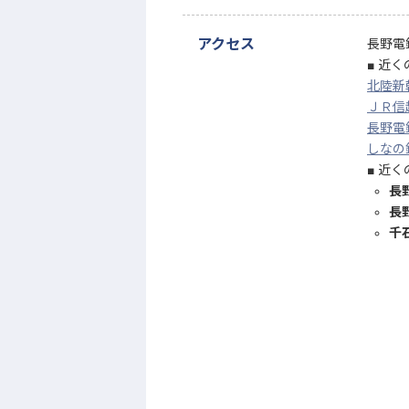
アクセス
長野電
近く
北陸新
ＪＲ信
長野電
しなの
近く
長
長
千