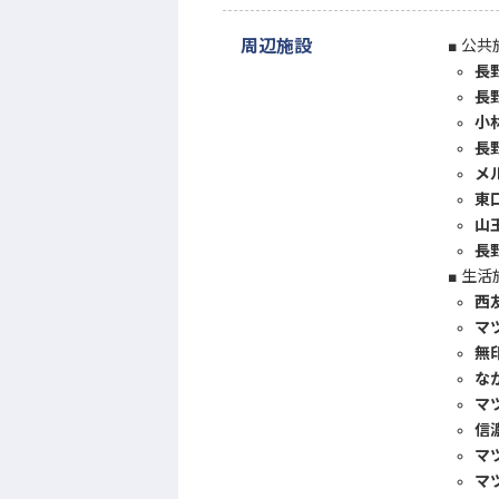
周辺施設
公共
長
長
小
長
メ
東
山
長
生活
西
マ
無
な
マ
信
マ
マ