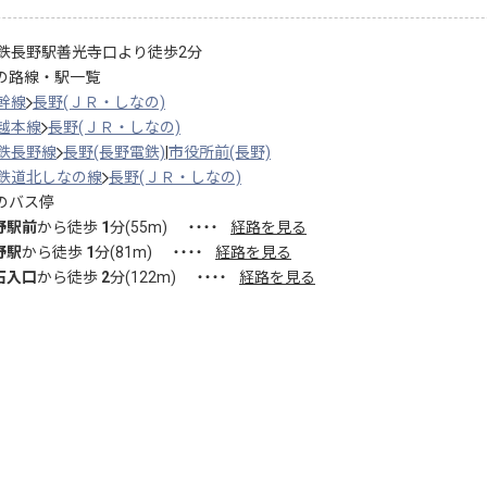
鉄長野駅善光寺口より徒歩2分
の路線・駅一覧
幹線
長野(ＪＲ・しなの)
越本線
長野(ＪＲ・しなの)
鉄長野線
長野(長野電鉄)
市役所前(長野)
鉄道北しなの線
長野(ＪＲ・しなの)
のバス停
野駅前
から徒歩
1
分(
55
m)
・・・・
経路を見る
野駅
から徒歩
1
分(
81
m)
・・・・
経路を見る
石入口
から徒歩
2
分(
122
m)
・・・・
経路を見る