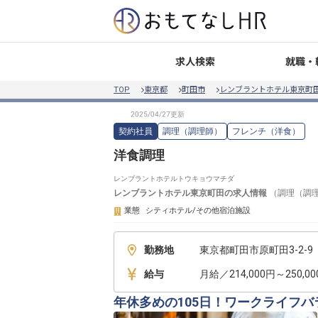
就職・
求人検索
TOP
東京都
町田市
レンブラントホテル東京町
契約社員
調理（調理師）
フレンチ（洋食）
洋食調理
レンブラントホテルトウキョウマチダ
レンブラントホテル東京町田
の求人情報
（
調理（調
業態
シティホテル/その他宿泊施設
勤務地
東京都町田市原町田3-2-9
給与
月給／214,000円～250,0
年休多めの105日！ワークライフ