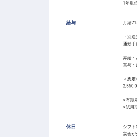
1年単
給与
月給214
・別途
通勤手当
昇給：
賞与：
＜想定
2,560
※有期
休日
シフト
宴会が