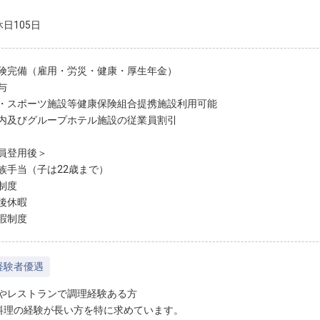
日105日
険完備（雇用・労災・健康・厚生年金）
与
・スポーツ施設等健康保険組合提携施設利用可能
内及びグループホテル施設の従業員割引
員登用後＞
族手当（子は22歳まで）
制度
後休暇
暇制度
経験者優遇
やレストランで調理経験ある方
料理の経験が長い方を特に求めています。