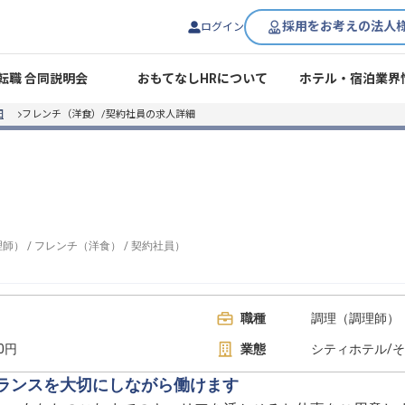
採用をお考えの法人
ログイン
転職 合同説明会
おもてなしHRについて
ホテル・宿泊業界
田
フレンチ（洋食）/契約社員の求人詳細
理師）
/
フレンチ（洋食）
/
契約社員
）
職種
調理（調理師） 
00円
業態
シティホテル/
バランスを大切にしながら働けます