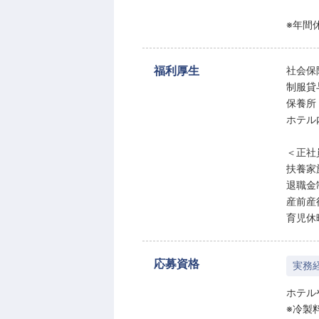
※年間休
福利厚生
社会保
制服貸
保養所
ホテル
＜正社
扶養家
退職金
産前産
育児休
応募資格
実務
ホテル
※冷製