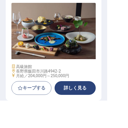
調理スタッフ│未経験・新卒OK／基
本火水が定休／社員寮／賞与計3カ
月分
施設業態
高級旅館
勤務地
長野県飯田市川路4942-2
給与
月給／204,000円～
250,000円
キープする
詳しく見る
長野県の求人を紹介してもらう
白馬ハイランドホテル
正社員
料飲
レストランサービス
お客様もスタッフもみんな仲の良い楽しいホテル