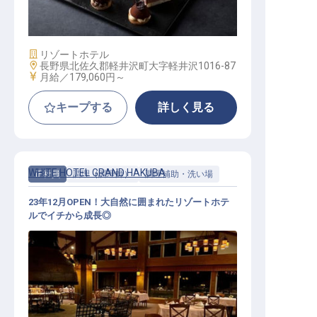
賞与約4カ月分／年収385万円可
施設業態
リゾートホテル
勤務地
長野県北佐久郡軽井沢町大字軽井沢1016-87
給与
月給／179,060円～
キープする
詳しく見る
WHITE HOTEL GRAND HAKUBA
正社員
調理（調理師）
調理補助・洗い場
23年12月OPEN！大自然に囲まれたリゾートホテ
ルでイチから成長◎