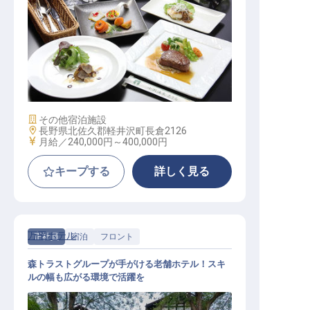
和フレンチ調理スタッフ（単身寮あ
り／残業月10h／明治9年創業）
施設業態
その他宿泊施設
勤務地
長野県北佐久郡軽井沢町長倉2126
給与
月給／240,000円～
400,000円
キープする
詳しく見る
万平ホテル
正社員
宿泊
フロント
森トラストグループが手がける老舗ホテル！スキ
ルの幅も広がる環境で活躍を