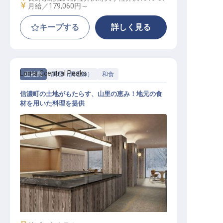
給与
月給／179,060円～
キープする
詳しく見る
Loma Ccentral Peaks
正社員
調理（調理師）
和食
信濃町の土地がもたらす、山里の恵み！地元の食
材を用いた料理を提供
和食調理スタッフ│月給25万～35万
／年休110日