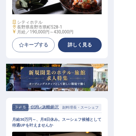
観光エリア／寮費1.3万円）
施設業態
シティホテル
勤務地
長野県長野市県町528-1
給与
月給／190,000円～
430,000円
キープする
詳しく見る
ホテルサイプレス軽井沢
正社員
調理（調理師）
副料理長・スーシェフ
月給30万円～、月8日休み。スーシェフ候補として
待遇UPを叶えませんか