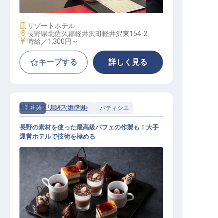
施設業態
リゾートホテル
勤務地
長野県北佐久郡軽井沢町軽井沢東154-2
給与
時給／1,300円～
キープする
詳しく見る
軽井沢プリンスホテル
正社員
調理（調理師）
パティシエ
長野の素材を使った最高級パフェの作製も！大手
運営ホテルで技術を極める
製菓│西武グループ／月8～9休み／