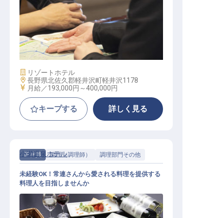
フロント│未経験OK／月8～9日休み
／月4千円～の寮完備／各種手当あ
り
施設業態
リゾートホテル
勤務地
長野県北佐久郡軽井沢町軽井沢1178
給与
月給／193,000円～
400,000円
キープする
詳しく見る
小瀬温泉ホテル
正社員
調理（調理師）
調理部門その他
未経験OK！常連さんから愛される料理を提供する
料理人を目指しませんか