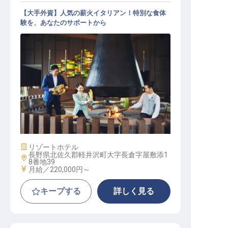
【大手外資】人気の薪火イタリアン！特別な食体
験を、あなたのサポートから
レストランレセプショニスト│単身
寮・住宅手当／完全週休2日制／賞
与年2
施設業態
リゾートホテル
長野県北佐久郡軽井沢町大字長倉字屋敷添1
勤務地
8番地39
給与
月給／220,000円～
キープする
詳しく見る