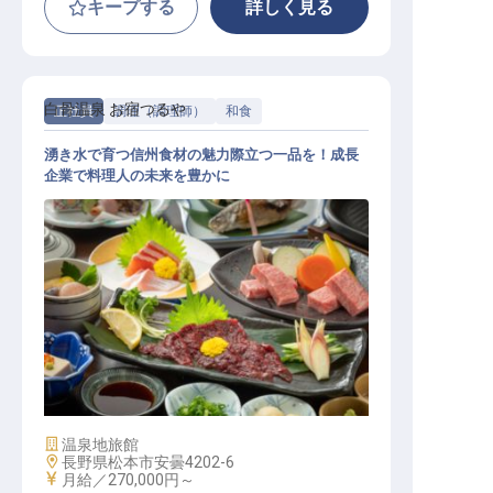
キープする
詳しく見る
白骨温泉 お宿つるや
正社員
調理（調理師）
和食
湧き水で育つ信州食材の魅力際立つ一品を！成長
企業で料理人の未来を豊かに
和食調理│寮あり／20室程度／賞与
年2／若手活躍
施設業態
温泉地旅館
勤務地
長野県松本市安曇4202-6
給与
月給／270,000円～