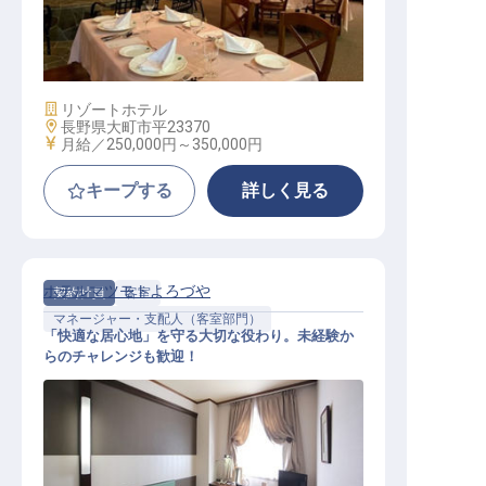
調理補助│未経験OK／月給25万～／
引越補助最大20万円／残業月10H
施設業態
リゾートホテル
勤務地
長野県大町市平23370
給与
月給／250,000円～
350,000円
キープする
詳しく見る
ホテルマツモトよろづや
契約社員
客室
マネージャー・支配人（客室部門）
「快適な居心地」を守る大切な役わり。未経験か
らのチャレンジも歓迎！