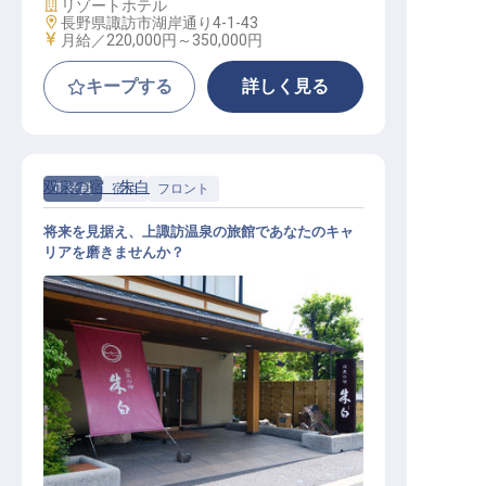
施設業態
リゾートホテル
勤務地
長野県諏訪市湖岸通り4-1-43
給与
月給／220,000円～
350,000円
キープする
詳しく見る
双泉の宿 朱白
正社員
宿泊
フロント
将来を見据え、上諏訪温泉の旅館であなたのキャ
リアを磨きませんか？
フロントスタッフ（賞与年2回／年
休108日／借り上げ社宅制度あり）