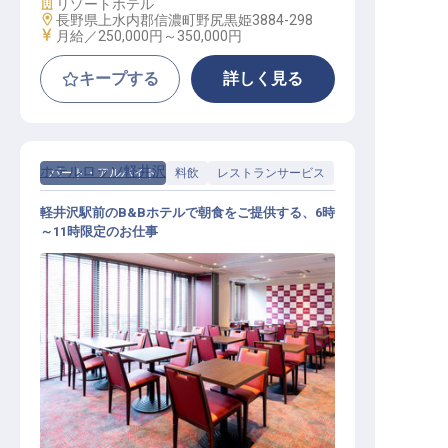
施設業態
リゾートホテル
勤務地
長野県上水内郡信濃町野尻黒姫3884-298
給与
月給／250,000円～
350,000円
キープする
詳しく見る
ホテルロッソ軽井沢
パート・アルバイト
料飲
レストランサービス
軽井沢駅前のB&Bホテルで朝食をご提供する、6時
～11時限定のお仕事
朝食サービススタッフ（時給1,250
円～／週2日～OK／未経験活躍中）