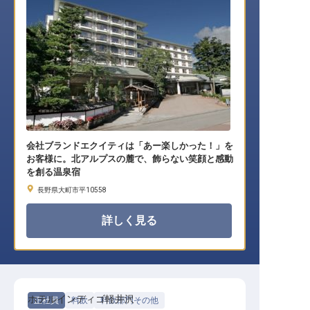
会社ブランドエクイティは「あー楽しかった！」を
お客様に。北アルプスの麓で、飾らない笑顔と感動
を創る温泉宿
長野県大町市平10558
詳しく見る
ホテルインディゴ軽井沢
正社員
料飲
料飲部門その他