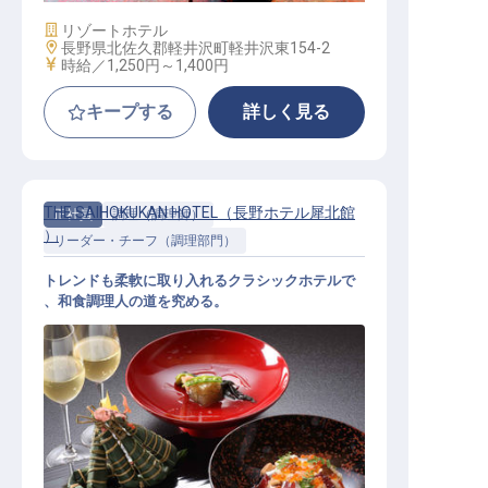
施設業態
リゾートホテル
勤務地
長野県北佐久郡軽井沢町軽井沢東154-2
給与
時給／1,250円～
1,400円
キープする
詳しく見る
THE SAIHOKUKAN HOTEL（長野ホテル犀北館
正社員
調理（調理師）
）
リーダー・チーフ（調理部門）
トレンドも柔軟に取り入れるクラシックホテルで
、和食調理人の道を究める。
和食調理リーダー候補（県庁付近の