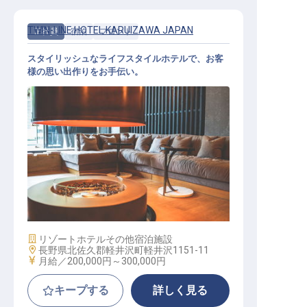
TWIN-LINE HOTEL KARUIZAWA JAPAN
正社員
宿泊
フロント
スタイリッシュなライフスタイルホテルで、お客
様の思い出作りをお手伝い。
ホテルフロント（単身寮あり／年間
休日105日／未経験歓迎）
施設業態
リゾートホテル
その他宿泊施設
勤務地
長野県北佐久郡軽井沢町軽井沢1151-11
給与
月給／200,000円～
300,000円
キープする
詳しく見る