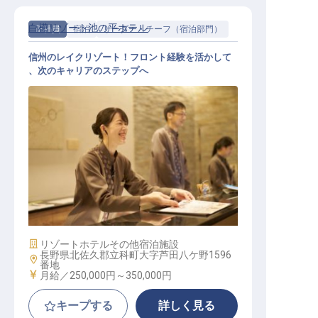
白樺リゾート池の平ホテル
正社員
宿泊
リーダー・チーフ（宿泊部門）
信州のレイクリゾート！フロント経験を活かして
、次のキャリアのステップへ
フロント│経験者歓迎／キャリアパ
スあり／月8,000寮完備／連休あり
施設業態
リゾートホテル
その他宿泊施設
長野県北佐久郡立科町大字芦田八ケ野1596
勤務地
番地
給与
月給／250,000円～
350,000円
キープする
詳しく見る