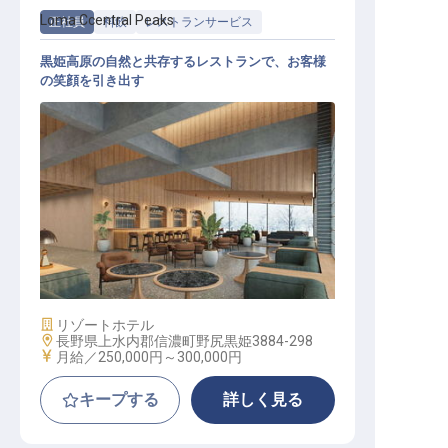
Loma Ccentral Peaks
正社員
料飲
レストランサービス
黒姫高原の自然と共存するレストランで、お客様
の笑顔を引き出す
レストランスタッフ│月給25万～30
万／年休110日
施設業態
リゾートホテル
勤務地
長野県上水内郡信濃町野尻黒姫3884-298
給与
月給／250,000円～
300,000円
キープする
詳しく見る