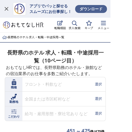
アプリでパッと探せる
ダウンロード
スムーズにお仕事探し！
ログイン
求人検索
転職相談
キープ
メニュー
求人・施設を探す
長野県のホテル 求人・転職・中途採用一覧
キープした求人
長野県のホテル 求人・転職・中途採用一
覧（10ページ目）
就職・転職 合同説明会
おもてなしHRでは、長野県勤務のホテル・旅館など
の宿泊業界のお仕事を多数ご紹介いたします。
おもてなしHRについて
フロント・料飲など
選択
職種
ご利用の流れ
全国または市区町村など
選択
勤務地
よくある質問
給与・雇用形態・寮社宅あり など
選択
ホテル・宿泊業界情報コラム
こだわり
451 ~ 475
件/
475
件