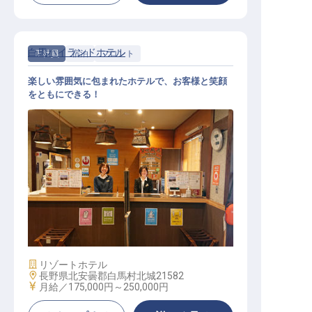
白馬ハイランドホテル
正社員
宿泊
フロント
楽しい雰囲気に包まれたホテルで、お客様と笑顔
をともにできる！
フロントスタッフ（未経験OK／勤務
後温泉利用OK／単身寮あり）
施設業態
リゾートホテル
勤務地
長野県北安曇郡白馬村北城21582
給与
月給／175,000円～
250,000円