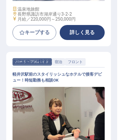
施設業態
温泉地旅館
勤務地
長野県諏訪市湖岸通り3-2-2
給与
月給／220,000円～
250,000円
キープする
詳しく見る
ホテルロッソ軽井沢
パート・アルバイト
宿泊
フロント
軽井沢駅前のスタイリッシュなホテルで接客デビ
ュー！時短勤務も相談OK
フロントスタッフ（時給1,300円～
／未経験活躍中／週2日～OK）