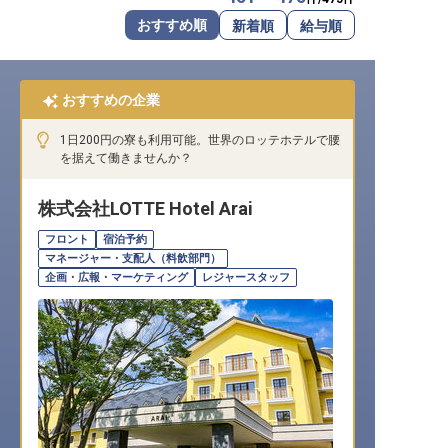
転職サポートに申し込む
おすすめ順
新着順
給与順
無料
採用をお考えの企業様へ
おすすめの企業
1日200円の寮も利用可能。世界のロッテホテルで腰
を据えて働きませんか？
株式会社LOTTE Hotel Arai
フロント
宿泊予約
マネージャー・支配人（料飲部門）
企画・広報・マーケティング
レジャースタッフ