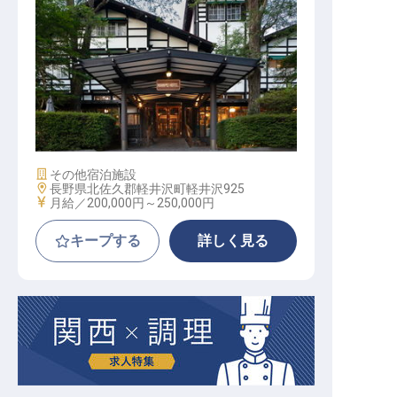
フロント│賞与実績4カ月分／月5千
円～社宅
施設業態
その他宿泊施設
勤務地
長野県北佐久郡軽井沢町軽井沢925
給与
月給／200,000円～
250,000円
キープする
詳しく見る