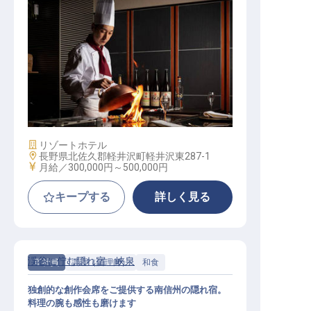
副料理長・スーシェフ / 正社員
施設業態
リゾートホテル
勤務地
長野県北佐久郡軽井沢町軽井沢東287-1
給与
月給／300,000円～
500,000円
キープする
詳しく見る
渓谷に佇む隠れ宿 峡泉
正社員
調理（調理師）
和食
独創的な創作会席をご提供する南信州の隠れ宿。
料理の腕も感性も磨けます