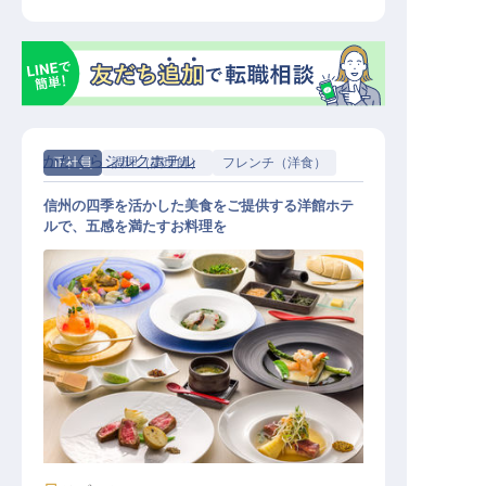
かたくらシルクホテル
正社員
調理（調理師）
フレンチ（洋食）
信州の四季を活かした美食をご提供する洋館ホテ
ルで、五感を満たすお料理を
調理スタッフ│最大月給35万／希望
シフト制／月8～9日休／各種手当充
実