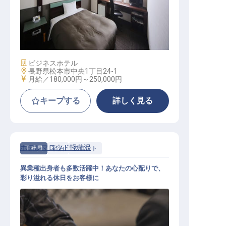
客室清掃責任者（年間休日107日／
経験不問／賞与年2回）
施設業態
ビジネスホテル
勤務地
長野県松本市中央1丁目24-1
給与
月給／180,000円～
250,000円
キープする
詳しく見る
ホテルマロウド軽井沢
正社員
宿泊
フロント
異業種出身者も多数活躍中！あなたの心配りで、
彩り溢れる休日をお客様に