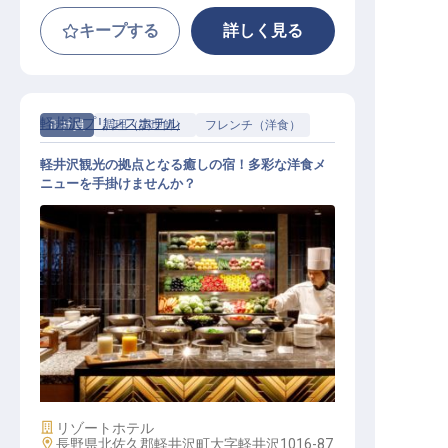
キープする
詳しく見る
軽井沢プリンスホテル
正社員
調理（調理師）
フレンチ（洋食）
軽井沢観光の拠点となる癒しの宿！多彩な洋食メ
ニューを手掛けませんか？
洋食調理│西武グループ／月8～9休
み／賞与約4カ月分／年収385万円可
施設業態
リゾートホテル
勤務地
長野県北佐久郡軽井沢町大字軽井沢1016-87