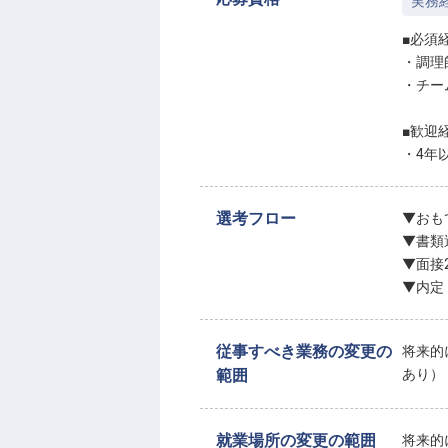
実務
■必須
・調理
・チー
■歓迎
・4年
選考フロー
▼おも
▼書類
▼面接
▼内定
従事すべき業務の変更の
将来的
範囲
あり）
就業場所の変更の範囲
将来的