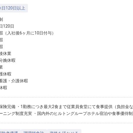
日120日以上
制
日120日
暇（入社後6ヶ月に10日付与）
暇
暇
後休業
分娩休暇
業
護休暇
看護・介護休暇
休暇
保険完備 ・1勤務につき最大2食まで従業員食堂にて食事提供（負担金な
ーニング制度充実 ・国内外のヒルトングループホテル宿泊や食事優待制