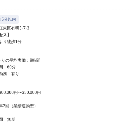
歩5分以内
東区有明3-7-3
セス】
より徒歩1分
たりの平均実働：8時間
間：60分
勤務：有り
00,000円〜350,000円
年2回（業績連動型）
間：無期