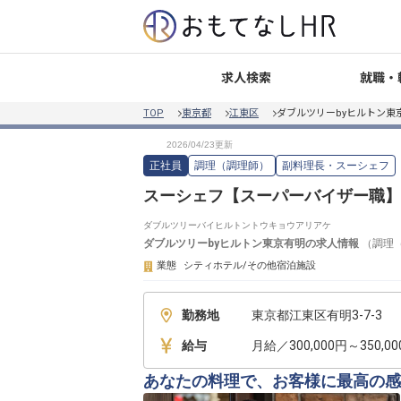
就職・
求人検索
TOP
東京都
江東区
ダブルツリーbyヒルトン東
正社員
調理（調理師）
副料理長・スーシェフ
スーシェフ【スーパーバイザー職】
ダブルツリーバイヒルトントウキョウアリアケ
ダブルツリーbyヒルトン東京有明
の求人情報
（
調理
業態
シティホテル/その他宿泊施設
勤務地
東京都江東区有明3-7-3
給与
月給／300,000円～350,0
あなたの料理で、お客様に最高の感