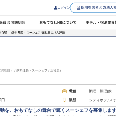
採用をお考えの法人
ログイン
転職 合同説明会
おもてなしHRについて
ホテル・宿泊業界
京有明
副料理長・スーシェフ/正社員の求人詳細
（調理師）
/
副料理長・スーシェフ
/
正社員
）
職種
調理（調理師） 
00円
業態
シティホテル/
動を。おもてなしの舞台で輝くスーシェフを募集しま