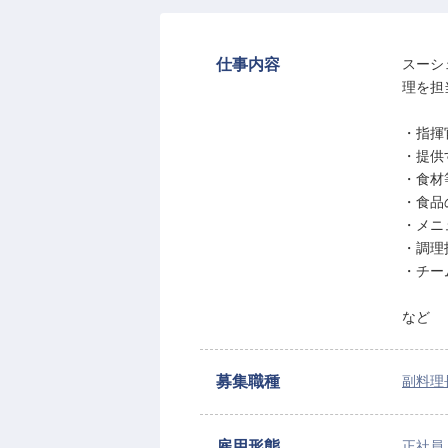
仕事内容
スーシ
理を担
・指揮
・提供
・食材
・食品
・メニ
・調理
・チー
など
募集職種
副料理
雇用形態
正社員