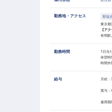
勤務地・アクセス
駅徒
東京都江
【アク
有明駅
勤務時間
1日当
休憩時
時間外
給与
月給：3
賞与：
雇用期