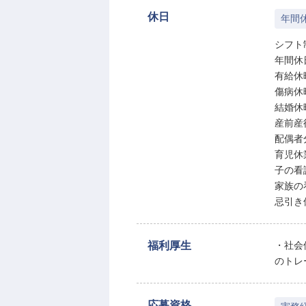
休日
年間休
シフト
年間休
有給休
傷病休
結婚休
産前産
配偶者
育児休
子の看
家族の
忌引き
福利厚生
・社会
のトレ
応募資格