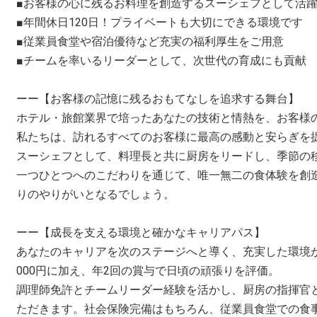
■お客様の心に残るお料理を創造するスーシェフとして活
■年間休日120日！プライベートも大切にできる環境です
■従業員食堂や宿泊優待など充実の福利厚生をご用意
■チームを率いるリーダーとして、次世代の育成にも貢献
ーー【お客様の記憶に残るおもてなしを追求する舞台】
ホテル・旅館業界で培ったあなたの技術と情熱を、お客様
私たちは、訪れるすべてのお客様に最高の感動と安らぎを
スーシェフとして、料理長と共に厨房をリードし、季節の
一つひとつへのこだわりを通じて、唯一無二の食体験を創
りのやりがいとなるでしょう。
ーー【成長を支える環境と確かなキャリアパス】
あなたのキャリアを次のステージへと導く、充実した環境がここ
000円に加え、年2回の賞与で日頃の頑張りを評価。
調理師免許とチームリーダー経験を活かし、厨房の指揮官
ただきます。社会保険完備はもちろん、従業員食堂での食