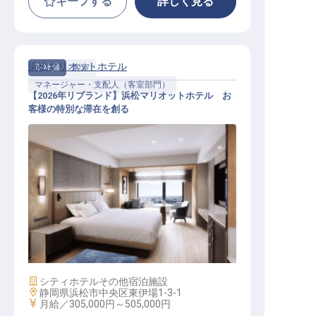
キープする
詳しく見る
浜松マリオットホテル
正社員
客室
マネージャー・支配人（客室部門）
【2026年リブランド】浜松マリオットホテル お
客様の特別な滞在を創る
ハウスキーピングマネージャー│202
6年リブランド開業／上質な空間を
支える
施設業態
シティホテル
その他宿泊施設
勤務地
静岡県浜松市中央区東伊場1-3-1
給与
月給／305,000円～
505,000円