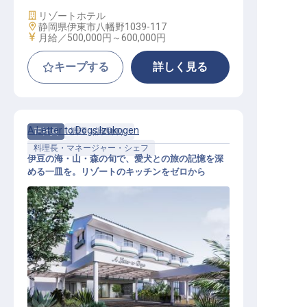
施設業態
リゾートホテル
勤務地
静岡県伊東市八幡野1039-117
給与
月給／500,000円～
600,000円
キープする
詳しく見る
A Letter to Dogs Izukogen
正社員
調理（調理師）
料理長・マネージャー・シェフ
伊豆の海・山・森の旬で、愛犬との旅の記憶を深
める一皿を。リゾートのキッチンをゼロから
シェフ│月給50万円〜／2027年春開
業プレミアムドッグリゾート／新ブ