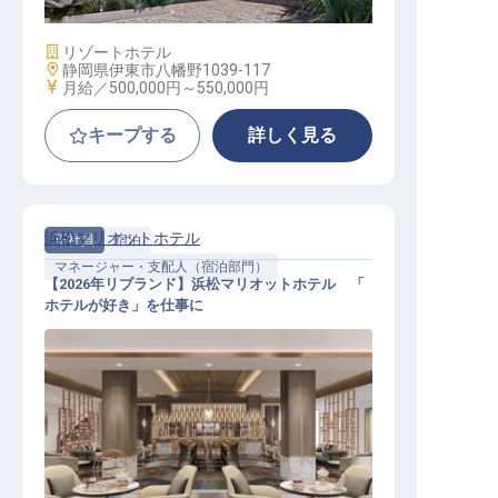
ランド1号店
施設業態
リゾートホテル
勤務地
静岡県伊東市八幡野1039-117
給与
月給／500,000円～
550,000円
キープする
詳しく見る
浜松マリオットホテル
正社員
宿泊
マネージャー・支配人（宿泊部門）
【2026年リブランド】浜松マリオットホテル 「
ホテルが好き」を仕事に
ゲストサービスマネージャー／デュ
ーティーマネージャー│マリオット