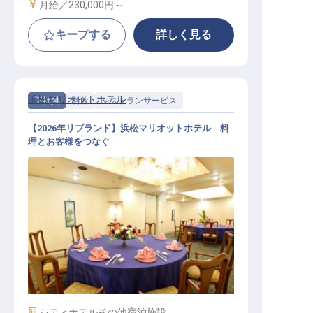
給与
月給／230,000円～
キープする
詳しく見る
浜松マリオットホテル
正社員
料飲
レストランサービス
【2026年リブランド】浜松マリオットホテル 料
理とお客様をつなぐ
レストランサービス│美食の時間を
演出する／2026年リブランド開業
施設業態
シティホテル
その他宿泊施設