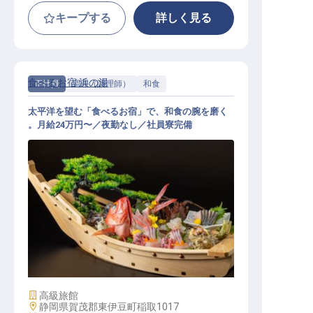
キープする
詳しく見る
食べるお宿 浜の湯
正社員
調理（調理師）
和食
太平洋を望む「食べるお宿」で、和食の腕を磨く
。月給24万円〜／夜勤なし／社員寮完備
和食
施設業態
高級旅館
勤務地
静岡県賀茂郡東伊豆町稲取1017