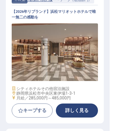
正社員
宿泊
リーダー・チーフ（宿泊部門）
【2026年リブランド】浜松マリオットホテルで唯
一無二の感動を
チーフコンシェルジュ│プレミアム
な滞在を演出
施設業態
シティホテル
その他宿泊施設
勤務地
静岡県浜松市中央区東伊場1-3-1
給与
月給／285,000円～
485,000円
キープする
詳しく見る