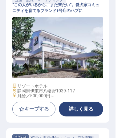
企画・広報・マーケティング
”この人がいるから、また来たい”。愛犬家コミュ
ニティを育てるブランド1号店のハブに
コミュニティマネージャー│月給50
万円〜／2027年春開業プレミアムド
ッグリゾート
施設業態
リゾートホテル
勤務地
静岡県伊東市八幡野1039-117
給与
月給／500,000円～
キープする
詳しく見る
浜松マリオットホテル