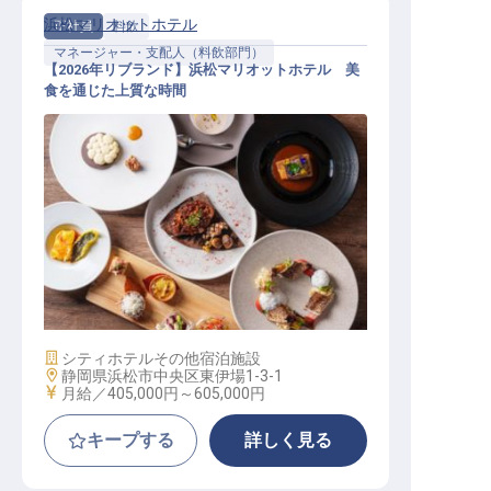
浜松マリオットホテル
正社員
料飲
マネージャー・支配人（料飲部門）
【2026年リブランド】浜松マリオットホテル 美
食を通じた上質な時間
料飲支配人候補│月給40.5万円～／
グローバルと浜松の伝統の融合
施設業態
シティホテル
その他宿泊施設
勤務地
静岡県浜松市中央区東伊場1-3-1
給与
月給／405,000円～
605,000円
キープする
詳しく見る