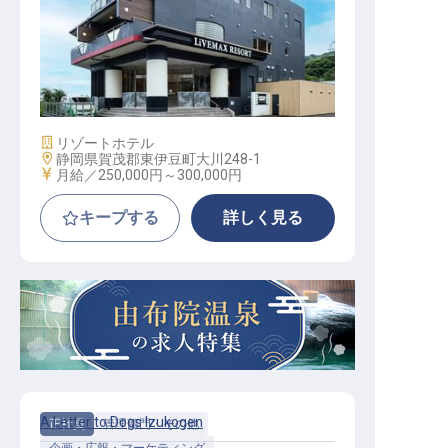
調理スタッフ｜月給27万円～30万円
／寮費2万円控除／伊豆の海前リゾ
ート
施設業態
リゾートホテル
勤務地
静岡県賀茂郡東伊豆町大川248-1
給与
月給／250,000円～
300,000円
キープする
詳しく見る
A Letter to Dogs Izukogen
正社員
管理部門・その他