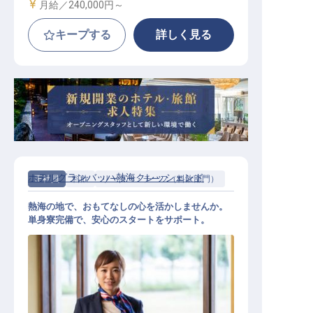
給与
月給／240,000円～
キープする
詳しく見る
ホテルグランバッハ熱海クレッシェンド
正社員
料飲
リーダー・チーフ（料飲部門）
熱海の地で、おもてなしの心を活かしませんか。
単身寮完備で、安心のスタートをサポート。