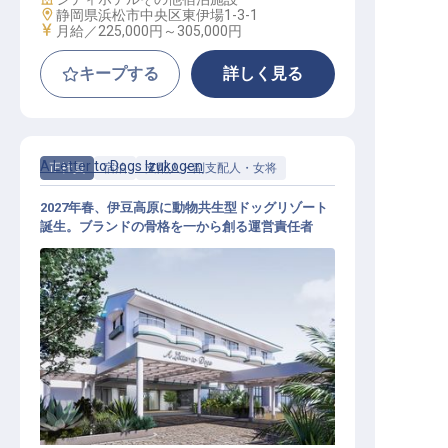
勤務地
静岡県浜松市中央区東伊場1-3-1
給与
月給／225,000円～
305,000円
キープする
詳しく見る
A Letter to Dogs Izukogen
正社員
宿泊
支配人・副支配人・女将
2027年春、伊豆高原に動物共生型ドッグリゾート
誕生。ブランドの骨格を一から創る運営責任者
総支配人│月給50万円〜／2027年春
開業プレミアムドッグリゾート／新
ブランド1号店