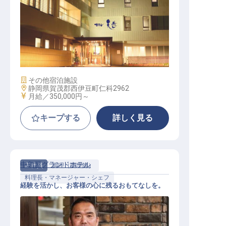
料理長候補（和食）
施設業態
その他宿泊施設
勤務地
静岡県賀茂郡西伊豆町仁科2962
給与
月給／350,000円～
キープする
詳しく見る
中島屋グランドホテル
正社員
調理（調理師）
料理長・マネージャー・シェフ
経験を活かし、お客様の心に残るおもてなしを。