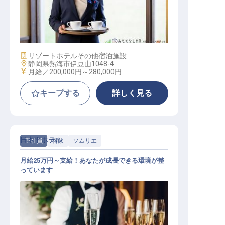
レストランスーパーバイザー
施設業態
リゾートホテル
その他宿泊施設
勤務地
静岡県熱海市伊豆山1048-4
給与
月給／200,000円～
280,000円
キープする
詳しく見る
日本平ホテル
正社員
料飲
ソムリエ
月給25万円～支給！あなたが成長できる環境が整
っています