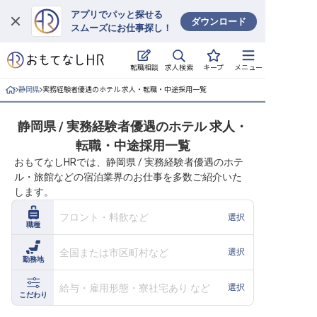
アプリでパッと探せる
ダウンロード
スムーズにお仕事探し！
ログイン
求人検索
転職相談
キープ
メニュー
求人・施設を探す
静岡県
実務経験者優遇のホテル 求人・転職・中途採用一覧
キープした求人
静岡県 / 実務経験者優遇のホテル 求人・
転職・中途採用一覧
就職・転職 合同説明会
おもてなしHRでは、静岡県 / 実務経験者優遇のホテ
ル・旅館などの宿泊業界のお仕事を多数ご紹介いた
おもてなしHRについて
します。
ご利用の流れ
フロント・料飲など
選択
職種
よくある質問
全国または市区町村など
選択
勤務地
ホテル・宿泊業界情報コラム
給与・雇用形態・寮社宅あり など
選択
こだわり