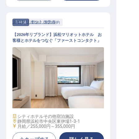
浜松マリオットホテル
正社員
宿泊
宿泊予約
【2026年リブランド】浜松マリオットホテル お
客様とホテルをつなぐ「ファーストコンタクト」
宿泊予約スーパーバイザー│旅のは
じまりを支え、世界をつなぐ
施設業態
シティホテル
その他宿泊施設
勤務地
静岡県浜松市中央区東伊場1-3-1
給与
月給／255,000円～
355,000円