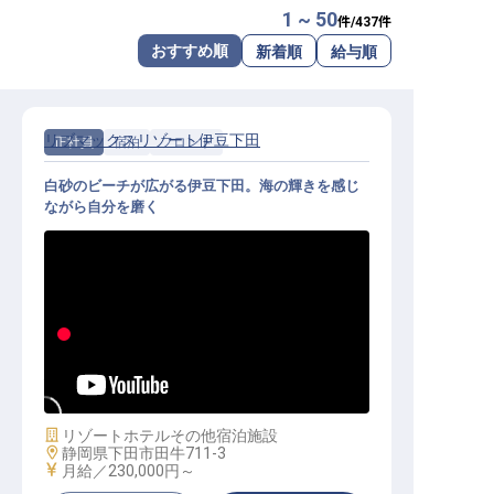
1 ~ 50
件/
437
件
転職サポートに申し込む
無料
おすすめ順
新着順
給与順
採用をお考えの企業様へ
リブマックスリゾート伊豆下田
正社員
宿泊
フロント
白砂のビーチが広がる伊豆下田。海の輝きを感じ
ながら自分を磨く
フロント│未経験OK／寮全額会社負
担／年休120日／月給25万円～
施設業態
リゾートホテル
その他宿泊施設
勤務地
静岡県下田市田牛711-3
給与
月給／230,000円～