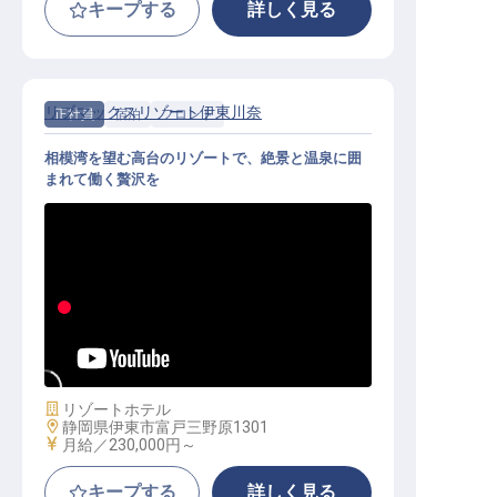
キープする
詳しく見る
リブマックスリゾート伊東川奈
正社員
宿泊
フロント
相模湾を望む高台のリゾートで、絶景と温泉に囲
まれて働く贅沢を
フロント│寮費0円／年休120日／未
経験OK／リブマックスグループ
施設業態
リゾートホテル
勤務地
静岡県伊東市富戸三野原1301
給与
月給／230,000円～
キープする
詳しく見る