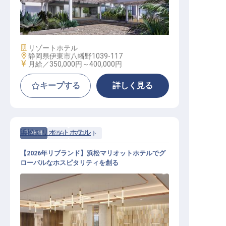
〜／2027年春開業プレミアムドッグ
リゾート／年休112日
施設業態
リゾートホテル
勤務地
静岡県伊東市八幡野1039-117
給与
月給／350,000円～
400,000円
キープする
詳しく見る
浜松マリオットホテル
正社員
宿泊
フロント
【2026年リブランド】浜松マリオットホテルでグ
ローバルなホスピタリティを創る