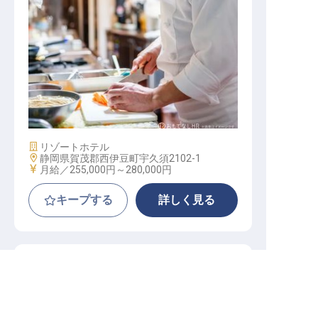
調理スタッフ（一般）
施設業態
リゾートホテル
勤務地
静岡県賀茂郡西伊豆町宇久須2102-1
給与
月給／255,000円～
280,000円
キープする
詳しく見る
アタミシーズンホテル
正社員
宿泊
支配人・副支配人・女将
求人を紹介してもらう
新しい場所で心機一転、月5,000円からの寮で安心
のスタートを。お客様の笑顔を育むおもてなしの