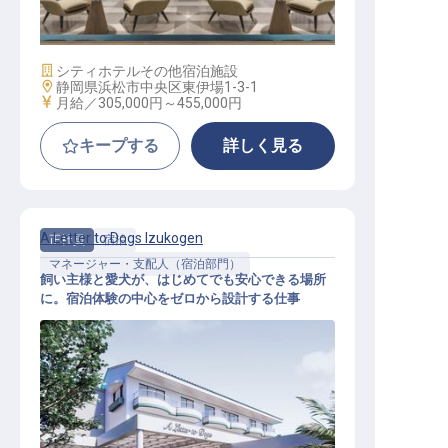
ホテル
施設業態
シティホテル
その他宿泊施設
勤務地
静岡県浜松市中央区東伊場1-3-1
給与
月給／305,000円～
455,000円
キープする
詳しく見る
A Letter to Dogs Izukogen
正社員
宿泊
マネージャー・支配人（宿泊部門）
飼い主様と愛犬が、はじめてでも安心できる場所
に。宿泊体験の中心をゼロから設計する仕事
宿泊部門マネージャー│月給35万円