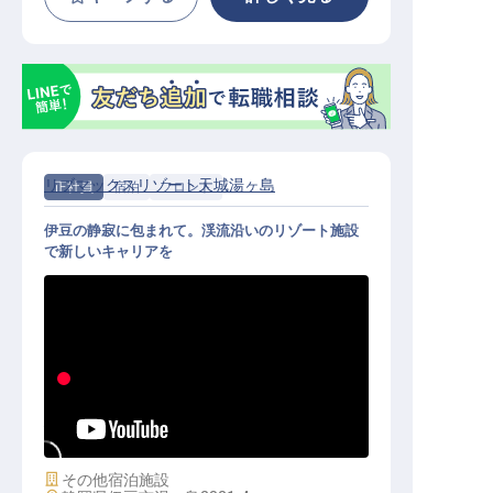
リブマックスリゾート天城湯ヶ島
正社員
宿泊
フロント
伊豆の静寂に包まれて。渓流沿いのリゾート施設
で新しいキャリアを
フロント│月給25万円～／寮全額会
社負担／年休120日／未経験OK
施設業態
その他宿泊施設