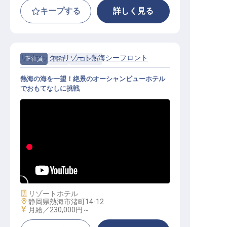
キープする
詳しく見る
リブマックスリゾート熱海シーフロント
正社員
宿泊
フロント
熱海の海を一望！絶景のオーシャンビューホテル
でおもてなしに挑戦
フロント│未経験歓迎／年休120日／
寮費無料／リブマックスグループ
施設業態
リゾートホテル
勤務地
静岡県熱海市渚町14-12
給与
月給／230,000円～