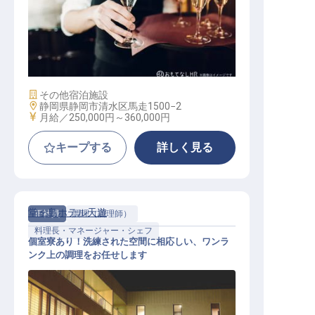
ソムリエ
施設業態
その他宿泊施設
勤務地
静岡県静岡市清水区馬走1500−2
給与
月給／250,000円～
360,000円
キープする
詳しく見る
堂ヶ島ホテル天遊
正社員
調理（調理師）
料理長・マネージャー・シェフ
個室寮あり！洗練された空間に相応しい、ワンラ
ンク上の調理をお任せします