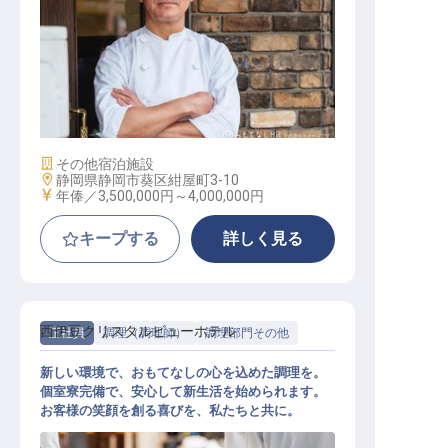
レストラン店長
施設業態
その他宿泊施設
勤務地
静岡県静岡市葵区紺屋町3-10
給与
年俸／3,500,000円～
4,000,000円
キープする
詳しく見る
西伊豆クリスタルビューホテル
正社員
調理（調理師）
調理部門その他
新しい環境で、おもてなしの心を込めた調理を。
個室寮完備で、安心して新生活を始められます。
お客様の笑顔を創る喜びを、私たちと共に。