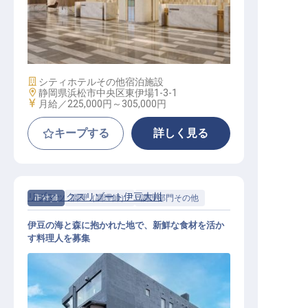
フロントオフィススーパーバイザー
│世界最大級のホテルブランド
施設業態
シティホテル
その他宿泊施設
勤務地
静岡県浜松市中央区東伊場1-3-1
給与
月給／225,000円～
305,000円
キープする
詳しく見る
リブマックスリゾート伊豆大川
正社員
調理（調理師）
調理部門その他
伊豆の海と森に抱かれた地で、新鮮な食材を活か
す料理人を募集