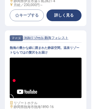
勤務地
静岡県伊豆市湯ヶ島2821-4
給与
月給／230,000円～
キープする
詳しく見る
リブマックスリゾート 熱海フォレスト
正社員
宿泊
フロント
熱海の豊かな緑に囲まれた静寂空間。温泉リゾー
トならではの贅沢をお届け
フロント｜月給25万円～／熱海の森
で極める上質な接客術／社員寮完備
施設業態
リゾートホテル
勤務地
静岡県熱海市熱海1890-16