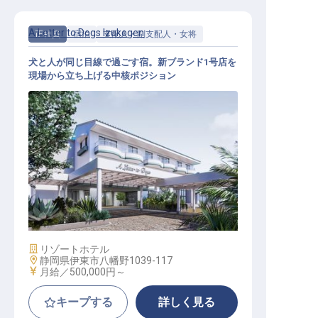
A Letter to Dogs Izukogen
正社員
宿泊
支配人・副支配人・女将
犬と人が同じ目線で過ごす宿。新ブランド1号店を
現場から立ち上げる中核ポジション
副支配人│月給50万円〜／2027年春
開業プレミアムドッグリゾート／年
休112日
施設業態
リゾートホテル
勤務地
静岡県伊東市八幡野1039-117
給与
月給／500,000円～
キープする
詳しく見る