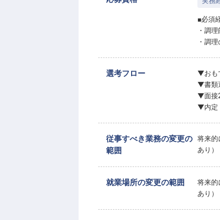
実務
■必須
・調理
・調理
選考フロー
▼おも
▼書類
▼面接
▼内定
従事すべき業務の変更の
将来的
範囲
あり）
就業場所の変更の範囲
将来的
あり）