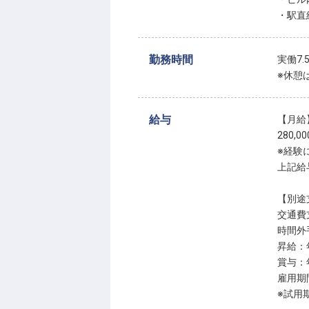
・駅直
勤務時間
実働7
※休憩
給与
【月給
280,0
※経験
上記給
【別途
交通費
時間外
昇給：
賞与：
雇用期
※試用