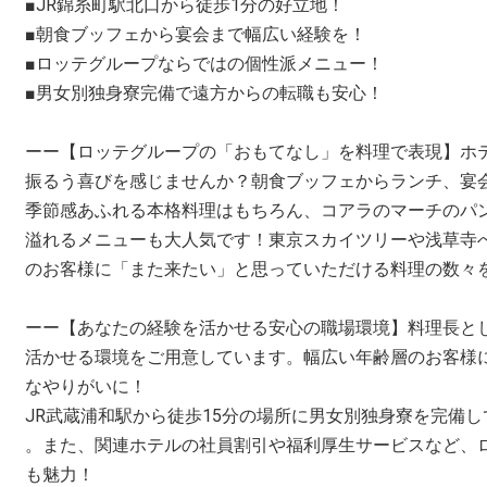
■JR錦糸町駅北口から徒歩1分の好立地！
■朝食ブッフェから宴会まで幅広い経験を！
■ロッテグループならではの個性派メニュー！
■男女別独身寮完備で遠方からの転職も安心！
ーー【ロッテグループの「おもてなし」を料理で表現】ホ
振るう喜びを感じませんか？朝食ブッフェからランチ、宴
季節感あふれる本格料理はもちろん、コアラのマーチのパ
溢れるメニューも大人気です！東京スカイツリーや浅草寺
のお客様に「また来たい」と思っていただける料理の数々
ーー【あなたの経験を活かせる安心の職場環境】料理長と
活かせる環境をご用意しています。幅広い年齢層のお客様
なやりがいに！
JR武蔵浦和駅から徒歩15分の場所に男女別独身寮を完備
。また、関連ホテルの社員割引や福利厚生サービスなど、
も魅力！