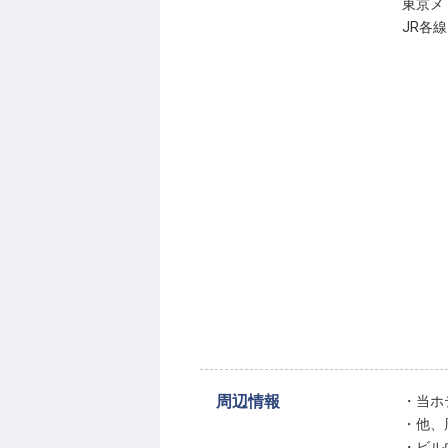
東京メ
JR各
周辺情報
・当ホ
・他、
・ビル