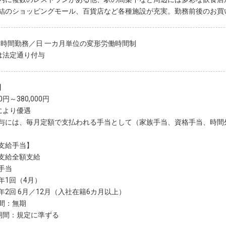
結のショッピングモール、百貨店など各種施設が充実。勤務前後のお買
.5時間勤務／日 一カ月単位の変形労働時間制
は法定通り付与
】
00円～380,000円
により優遇
与には、毎月定額で支払われる手当として（家族手当、資格手当、時間
支給手当】
支給全額支給
手当
年1回（4月）
年2回 6月／12月（入社在籍6カ月以上）
間：無期
期間：規定に準ずる