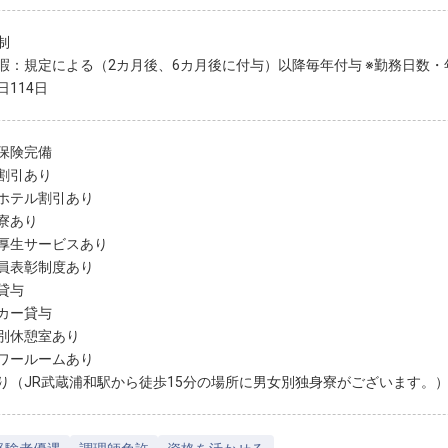
制
暇：規定による（2カ月後、6カ月後に付与）以降毎年付与 ※勤務日数
日114日
保険完備
割引あり
ホテル割引あり
寮あり
厚生サービスあり
員表彰制度あり
貸与
カー貸与
別休憩室あり
ワールームあり
り（JR武蔵浦和駅から徒歩15分の場所に男女別独身寮がございます。