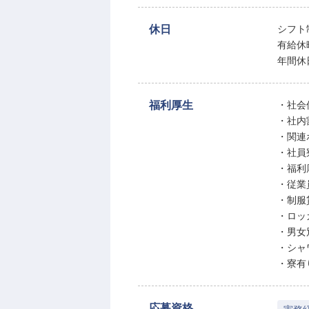
休日
シフト
有給休
年間休
福利厚生
・社会
・社内
・関連
・社員
・福利
・従業
・制服
・ロッ
・男女
・シャ
・寮有
応募資格