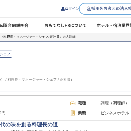
採用をお考えの法人
ログイン
転職 合同説明会
おもてなしHRについて
ホテル・宿泊業界
料理長・マネージャー・シェフ/正社員の求人詳細
シェフ
師）
/
料理長・マネージャー・シェフ
/
正社員
）
1
職種
調理（調理師）
00円
業態
ビジネスホテル
代の味を創る料理長の道