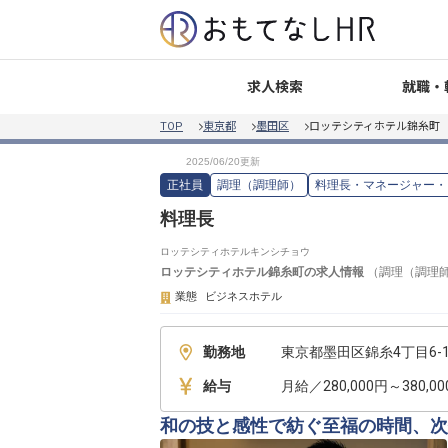
就職・
求人検索
TOP
東京都
墨田区
ロッテシティホテル錦糸町
正社員
調理（調理師）
料理長・マネージャー・
料理長
ロッテシティホテルキンシチョウ
ロッテシティホテル錦糸町
の求人情報
（
調理（調理
業態
ビジネスホテル
勤務地
東京都墨田区錦糸4丁目6-
給与
月給／280,000円～380,0
和の技と感性で紡ぐ至福の時間、次