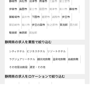
静岡市
浜松市
沼津市
熱海市
三島市
富士宮市
伊東市
島田市
富士市
磐田市
焼津市
掛川市
藤枝市
御殿場市
袋井市
下田市
裾野市
湖西市
伊豆市
御前崎市
菊川市
伊豆の国市
牧之原市
賀茂郡
田方郡
駿東郡
榛原郡
周智郡
静岡県の求人を業態で絞り込む
シティホテル
ビジネスホテル
リゾートホテル
ラグジュアリーホテル
観光地旅館
温泉地旅館
高級旅館
その他宿泊施設
運営・その他
静岡県の求人をロケーションで絞り込む
温泉地
市街地
観光地
スキー場
リゾート地
静岡県の求人を職種で絞り込む
宿泊
料飲
調理（調理師）
客室
施設管理
ブライダル