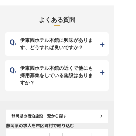
ーションに位置する「リブマックス
える、プレミアムドッグリゾート。
える、犬と人がともに過
リゾート伊東川奈」＞ 全室露天風
コミュニティマネージャーは、この
ミアムドッグリゾート。
呂付きの客室や、南国リゾートを彷
場所に集うゲストをゆるやかに繋
ネージャーは、フロント
彿とさせるプール、開放感溢れるレ
ぎ、愛犬家たちのコミュニティを育
を中心に、宿泊体験全体
ストランなど、非日常的な空間でお
む中心人物としての役割を担うポジ
ション構築とチームマネ
よくある質問
客様に喜びを提供しています。海と
ションです。 ＼”この人がいるか
担う、ホテルの最初の接
山の両方の魅力を感じられるこの場
ら、また来たくなる”をつくる仕事
るポジションです。 ＼宿泊体験の
所で、おもてなしのプロを目指しま
／ ■月給50万円〜、年収600万
中心から、ブランドの印
せんか？ ＜大手グループならでは
円〜、年間休日・休暇112日(月9日
／ ■月給35万円〜／年間
の働きやすさを追求＞ 1998年の不
休み) ■現場のリレーション構築か
112日(月9日休み)／賃
動産仲介業から始まり、現在はリゾ
ら、SNS・オウンドメディアでのPR
(5月・11月) ■フロント
伊東園ホテル本館に興味がありま
ート運営やマンション事業など幅広
発信まで一気通貫 ■伊豆高原のクリ
室、清掃、館内連携を一
い領域で躍進を続ける「株式会社リ
エイター・ショップと連携した地域
ち上げ ■OTA管理・売上
す、どうすれば良いですか？
ブマックス」。盤石な組織体制があ
一体型コンテンツ開発 ■産休・育休
に踏み込んだ運営に関われ
るからこそ、スタッフへの還元に妥
取得実績多数(女性100%取得、男性
休・育休取得実績多数(女性
協はありません。 具体的には、寮
取得実績多数) 目の前のゲストの声
得、男性取得実績多数) A Letter to
費が無料（水道・光熱費のみ自己負
に耳を傾け、愛犬への想いをきっか
Dogsにおける宿泊部門
担）になる住居支援や、リフレッシ
けに”仲間が集まる場所”を育ててい
客様をお迎えする役割で
ュ時間を十分に持てる年間休日120
く。さらに、現場で生まれた温かな
ん。はじめて訪れる場所
伊東園ホテル本館の近くで他にも
日の確保など様々。20代から30代
ストーリーをPR活動を通じて発信
様と愛犬が安心して過ご
の若手が主役となって活躍するこの
し、まだ見ぬファンへと繋げてい
滞在前のやりとりから到
採用募集をしている施設はありま
場所で、フロント実務や予約管理の
く。「リアル」と「発信」の両輪
入れ、客室での過ごし方
専門スキルを磨き、充実した昇給・
で、ブランドを形にする役割をお任
小さな不安への対応まで
すか？
昇格システムを通じて自身の成長を
せします。あなた自身のホスピタリ
双方にとって心地よい宿
加速させてください。
ティや人との距離感の縮め方、その
現場の仕組みとして整え
素養そのものがコミュニティの魅力
ます。社割(自社運営レス
になる、自由度の高い挑戦です。社
ホテル)、交通費月3万円
割(自社運営レストラン・ホテル)、
昇給査定年2回(5月・11月)、交通
費月3万円まで支給。
静岡県
の宿泊施設一覧から探す
静岡県の求人を市区町村で絞り込む