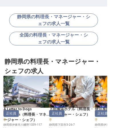
静岡県の料理長・マネージャー・シ
ェフの求人一覧
全国の料理長・マネージャー・シ
ェフの求人一覧
静岡県の料理長・マネージャー・
シェフの求人
A Letter to Dogs
下田海浜ホテル
（
料理長・
伊豆長岡金城館
正社員
正社員
正社員
Izukogen
（
料理長・マネ
マネージャー・シェフ
）
マネージャー・シ
ージャー・シェフ
）
静岡県伊東市八幡野1039-117
静岡県下田市3-26-7
静岡県伊豆の国市長岡103