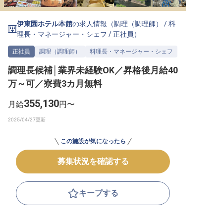
転職サポートに申し込む
無料
伊東園ホテル本館
の求人情報（
調理（調理師）
/
料
理長・マネージャー・シェフ
/
正社員
）
採用をお考えの企業様へ
正社員
調理（調理師）
料理長・マネージャー・シェフ
調理長候補│業界未経験OK／昇格後月給40
万～可／寮費3カ月無料
355,130
月給
円〜
この施設が気になったら
募集状況を確認する
キープする