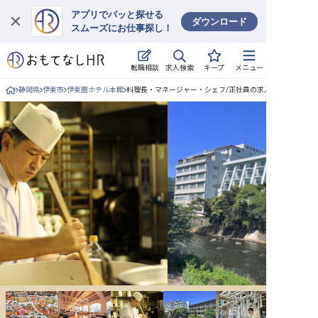
アプリでパッと探せる
ダウンロード
スムーズにお仕事探し！
ログイン
求人検索
転職相談
キープ
メニュー
求人・施設を探す
静岡県
伊東市
伊東園ホテル本館
料理長・マネージャー・シェフ/正社員の求人詳細
キープした求人
就職・転職 合同説明会
おもてなしHRについて
ご利用の流れ
よくある質問
ホテル・宿泊業界情報コラム