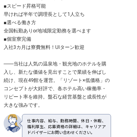
■スピード昇格可能
早ければ半年で調理長として1人立ち
■選べる働き方
全国転勤ありor地域限定勤務を選べます
■個室寮完備
入社3カ月は寮費無料！UIターン歓迎
――当社は人気の温泉地・観光地のホテルを購
入し、新たな価値を見出すことで業績を伸ばし
続け、現在49館を運営。「リゾート×低価格」の
コンセプトが大好評で、各ホテル高い稼働率・
リピート率を維持。盤石な経営基盤と成長性が
大きな強みです。
仕事内容、給与、勤務時間、休日・休暇、
福利厚生、応募資格の詳細は、キャリアア
ドバイザーにお問い合わせください。