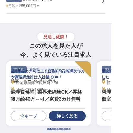
月給／255,000円 〜
見逃し厳禁！
この求人を見た人が
今、よく見ている注目求人
正社員
料理長・マネージャー・シェフ
正社員
■調理長のさらに上も目指せる■管理スキル
愛犬と過ごせるホ
や調理師免許は入社後でOK！
した「旬の膳」を
熱海ニューフジヤホテル
ラ・ドッグリゾ
静岡県熱海市銀座町1-16
静岡県伊東市八幡
月給／355,130円～
月給／350,00
調理長候補│業界未経験OK／昇格
料理長候補（月
後月給40万～可／寮費3カ月無料
個室寮／月8～
詳しく見る
キープ