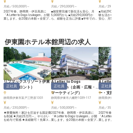
月給／500,000円～
月給／290,000円～
月給／290,000円～
2027年春、静岡県・伊豆高原に
■個室寮完備で新生活も安心、月
■月給290,000円からス
「A Letter to Dogs Izukogen」が開
5,000円から ■月給290,000円か
験を活かせます ■寮完備
業します。全20室の本館＋全室プ
ら、経験を正当に評価 ■半年での調
安心、月5,000円から利
ライベートドッグラン付きヴィラ
理長昇格も目指せるキャリアパス ■
■年間休日114日、プラ
20室、ドッグパーク、屋外プー
年間休日114日、プライベートも充
大切にできます ■調理長
ル、サウナ、スパ、レストランを備
実 ーー【伊豆の恵みを活かす、お
て、キャリアアップを目
える、プレミアムドッグリゾート。
もてなしの料理】 伊豆下田の美し
です ーー【伊豆の恵みを活かした
シェフとして、調理全体の品質管理
い海に抱かれた当ホテルで、お客様
おもてなしの舞台】 伊豆
とキッチン運営を担いながら、ホテ
伊東園ホテル本館周辺の求人
の心に残るお料理を提供しません
自然に囲まれた当施設で
ルの食体験を一からつくっていただ
か。 新鮮な海の幸や地元の旬の食
に心温まるおもてなしを
くポジションです。 ＼伊豆の旬の
材をふんだんに使い、五感を刺激す
ます。 調理スタッフの皆
食材で、滞在の記憶に残る一皿を／
るバイキング料理を創造するお仕事
伊豆の新鮮な食材を活か
■月給50万円〜55万円、年間休日・
です。お客様の笑顔を直接感じられ
ング料理の調理全般をお
休暇112日 ■開業準備からキッチン
る喜びは、何物にも代えがたいやり
す。お客様の笑顔を直接
を立ち上げ、オペレーション・チー
がいとなるでしょう。 調理の腕を
やりがいのある環境で、
ム・品質基準を設計 ■地産食材を活
存分に発揮し、食を通じたおもてな
理の腕を存分に発揮して
かしたメニュー開発が可能な、リゾ
しで感動を届けてください。 ーー
おもてなしの心を大切に
ートホテル内レストラン ■産休・育
【成長を後押しする環境と充実のサ
とって忘れられない食の
休取得実績多数(女性100%取得、男
ポート体制】 当ホテルでは、調理
創り上げましょう。 ーー【成長を
性取得実績多数) A Letter to Dogsで
スタッフとして確かなキャリアを築
応援する働きやすい環境
リブマックスリゾート伊東
A Letter to Dogs
A Letter to Dogs
の食事は単にお腹を満たすものでは
ける環境をご用意しています。 入
パス】 当施設では、調理
正社員
正社員
正社員
なく、滞在の印象を大きく左右する
社後6ヶ月での調理長昇格を目指
して入社後6ヶ月での調
川奈
（
フロント
）
Izukogen
（
企画・広報・
Izukogen
大切な体験のひとつです。伊豆の食
し、厨房のマネジメントからメニュ
目指せるキャリアパスを
マーケティング
）
ー・支配人（宿泊
材、その季節ならではの味わい、旅
ー開発まで幅広い業務に挑戦できま
います。 シフト作成や原
先で大切な家族と過ごす時間。それ
す。経験豊富な先輩スタッフが丁寧
スタッフ育成、メニュー
静岡県伊東市富戸三野原1301
静岡県伊東市八幡野1039-117
静岡県伊東市八幡野1039-
らが自然につながるような食体験
にサポートし、あなたの成長を全力
厨房全体のマネジメント
を、チームとともに形にしていただ
で応援。個室寮も完備しており、遠
て、料理人としてのスキ
きます。決まった体制に入るのでは
月給／230,000円～
方からのご応募も安心です。 年間
月給／500,000円～
く、マネジメント能力も
月給／350,000円～
なく、開業準備からキッチンをつく
休日114日とプライベートも大切に
ができます。寮完備で新
★寮費無料！家計を圧迫する固定費
2027年春、静岡県・伊豆高原に
2027年春、静岡県・伊
っていくフェーズ。社割(自社運営
しながら、長く安定して働ける職場
してスタートでき、年間休
を削減 ★月給25万円～。やりがい
「A Letter to Dogs Izukogen」が開
「A Letter to Dogs Izu
レストラン・ホテル)、交通費月3万
です。 ※2025年11月17日時点の情
とプライベートも充実。 
を給与で実感 ★未経験可！先輩ス
業します。全20室の本館＋全室プ
業します。全20室の本館
円まで支給。
報です
成長を全力でサポートす
タッフが丁寧にサポート ★年間休
ライベートドッグラン付きヴィラ
ライベートドッグラン付
新たなキャリアを築きま
日120日。リフレッシュしながら活
20室、ドッグパーク、屋外プー
20室、ドッグパーク、屋
※2025年11月17日時点
躍 ＜相模湾を見下ろす絶好のロケ
ル、サウナ、スパ、レストランを備
ル、サウナ、スパ、レス