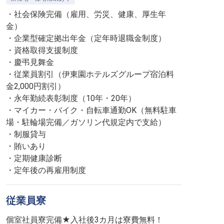
・社会保険完備（雇用、労災、健康、厚生年
金）
・企業型確定拠出年金（定年時退職金制度）
・資格取得支援制度
・慶弔見舞金
・従業員割引（伊東園ホテルズグループ宿泊料
金2,000円割引）
・永年勤続表彰制度（10年・20年）
・マイカー・バイク・自転車通勤OK（無料駐車
場・駐輪場完備／ガソリン代規定内で支給）
・制服貸与
・賄いあり
・定期健康診断
・定年後の再雇用制度
従業員寮
個室社員寮完備★入社後3カ月は寮費無料！