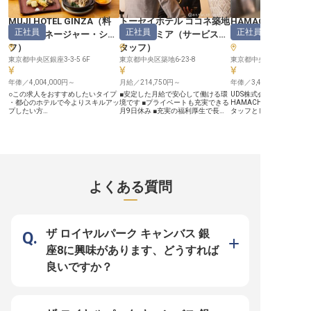
「顔」として活躍いただけます。
ジションを用意。接客経験を活かし
【働く環境のポイント】 ・年俸350
て幅広く関わることも、電話対応や
万円～480万円 ・年間休日110日
コーディネートに強みを発揮するこ
MUJI HOTEL GINZA
（
料
トーセイホテル ココネ築地
HAMACHO HOTEL
（2027年4月〜／それまでは107
とも可能です。開業準備段階から関
正社員
正社員
正社員
理長・マネージャー・シェ
銀座プレミア
（
サービスス
ント
）
日）／残業月平均12時間 ・住宅手
わり、LXRブランドのサービス基準
当・資格取得支援・人間ドック費用
を共につくり上げていきます。
フ
）
タッフ
）
補助など充実の福利厚生
【働く環境のポイント】 ・世界143
東京都中央区銀座3-3-5 6F
の国と地域に9,100軒以上を展開す
東京都中央区築地6-23-8
東京都中央区日本橋浜町3-2
るヒルトングループ ・社員割引制
度「Go Hilton」 ・退職金制度(確定
年俸／4,004,000円～
月給／214,750円～
年俸／3,430,000円～
拠出年金) ・年間休日120日以上 ・
英語を活かせる外資系・グローバル
○この求人をおすすめしたいタイプ
■安定した月給で安心して働ける環
UDS株式会社が運営する
なキャリア
・都心のホテルで今よりスキルアッ
境です ■プライベートも充実できる
HAMACHO HOTELで
プしたい方
月9日休み ■充実の福利厚生で長く
タッフとして働きません
―――――――――――――――――――――
働ける安心感 ■キャリアアップも目
24万3,000円～29万8,0
○アドバイザーPICK！ ・和食経験5
指せる幅広い業務内容 ーー【お客
回の給与見直しあり。チ
年以上のスペシャリスト向け ・業
様に安らぎを届ける温浴施設のおも
ン・アウトから観光案内
界の常識にとらわれず自由な発想で
てなし】 築地という歴史と活気あ
ント業務を基礎に、イベ
料理を楽しむ ・注目MUJIブランド
る街で、お客様に心からの安らぎを
売上管理など多岐にわた
ホテルでキャリア確立 ・年収最大
提供する温浴施設。 私たちは、訪
戦可能。日本語能力試験N
600万円超！収入UPにも
れるすべてのお客様が日常の喧騒を
お持ちの方、大歓迎！フ
―――――――――――――――――――――
忘れ、心身ともにリラックスできる
境であなたの特性を活か
よくある質問
■銀座の一等地！無印良品ホテルで
空間を大切にしています。温かい笑
きるチャンスをつかみま
和食の真髄を極める ■メニュー開発
顔と細やかな気配りで、お客様一人
※2025年04月17日時点
から店舗運営まで幅広いスキルが身
ひとりに寄り添うおもてなしを実
につく♪ ■世界中のお客様に日本の
践。アメニティのご案内から施設の
食文化をお届け◎ ■アクセス抜群！
ご説明まで、お客様が快適に過ごせ
銀座駅から徒歩2分の好立地 ーー
るよう心を込めてサポートします。
ザ ロイヤルパーク キャンバス 銀
【無印良品が手掛ける、新しい和食
あなたの温かいおもてなしが、お客
の形】 シンプルで上質な空間づく
様の旅の素敵な思い出となるでしょ
座8に興味があります、どうすれば
りで知られる無印良品が手掛けるホ
う。 ーー【成長を実感できる働き
テルレストラン。和食の基本を大切
やすい環境とキャリアパス】 当ホ
良いですか？
にしながらも、現代のライフスタイ
テルでは、スタッフ一人ひとりの成
ルに寄り添った新しい和食スタイル
長を大切にしています。 温浴施設
を追求しています。郷土料理や季節
の受付業務だけでなく、アメニティ
の食材を活かした創作料理など、料
管理、施設巡回、清掃、さらにはイ
理人としての技術と感性を存分に発
ベント企画やスタッフのマネジメン
揮できる環境です。世界中から訪れ
トまで、幅広い業務に挑戦できる環