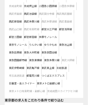
京成金町線
京成押上線
小田急小田原線
小田急多摩線
西武拝島線
西武池袋線
西武国分寺線
西武西武園線
西武新宿線
西武多摩川線
西武多摩湖線
西武豊島線
西武山口線
西武有楽町線
都営大江戸線
都営浅草線
都営三田線
都営新宿線
多摩モノレール
東京モノレール
りんかい線
ゆりかもめ
東急池上線
東急目黒線
東急大井町線
東急世田谷線
東急田園都市線
東急東横線
東急多摩川線
東武大師線
東武伊勢崎線
東武亀戸線
東武東上線
北総鉄道
埼玉高速鉄道
都電荒川線
つくばエクスプレス
日暮里・舎人ライナー
東京メトロ副都心線
東京メトロ有楽町線・副都心線
京成成田スカイアクセス線
東京都の求人をこだわり条件で絞り込む