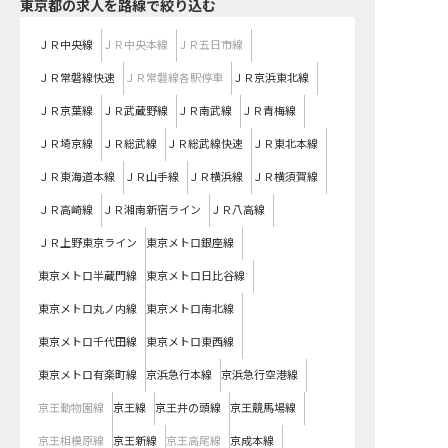
東京都
の求人を路線で絞り込む
ＪＲ中央線
ＪＲ中央本線
ＪＲ五日市線
ＪＲ常磐線快速
ＪＲ常磐線各駅停車
ＪＲ京浜東北線
ＪＲ京葉線
ＪＲ武蔵野線
ＪＲ南武線
ＪＲ青梅線
ＪＲ埼京線
ＪＲ総武線
ＪＲ総武線快速
ＪＲ東北本線
ＪＲ東海道本線
ＪＲ山手線
ＪＲ横浜線
ＪＲ横須賀線
ＪＲ高崎線
ＪＲ湘南新宿ライン
ＪＲ八高線
ＪＲ上野東京ライン
東京メトロ銀座線
東京メトロ半蔵門線
東京メトロ日比谷線
東京メトロ丸ノ内線
東京メトロ南北線
東京メトロ千代田線
東京メトロ東西線
東京メトロ有楽町線
京浜急行本線
京浜急行空港線
京王動物園線
京王線
京王井の頭線
京王競馬場線
京王相模原線
京王新線
京王高尾線
京成本線