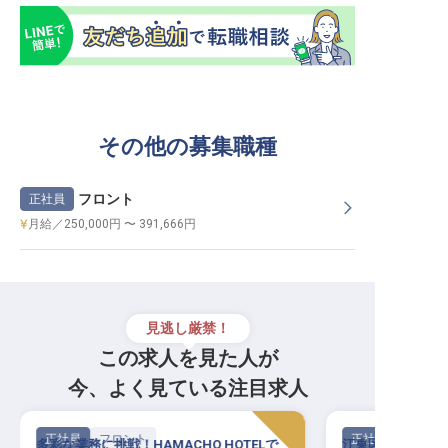
その他の募集職種
フロント
正社員
月給／250,000円 〜 391,666円
見逃し厳禁！
この求人を見た人が
今、よく見ている注目求人
正社員
フロント
正社員
多彩な業務に挑戦！HAMACHO HOTELで
江東区の新たなホ