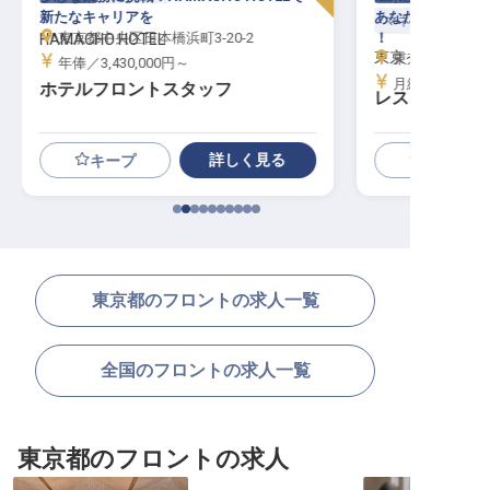
新たなキャリアを
あなたの経験を活
マネージャー・支
東京都中央区日本橋浜町3-20-2
！
HAMACHO HOTEL
東京イーストサイ
東京都江東区潮見
年俸／3,430,000円～
月給／264,62
ホテルフロントスタッフ
レストランマ
詳しく見る
キープ
東京都のフロントの求人一覧
全国のフロントの求人一覧
東京都のフロントの求人