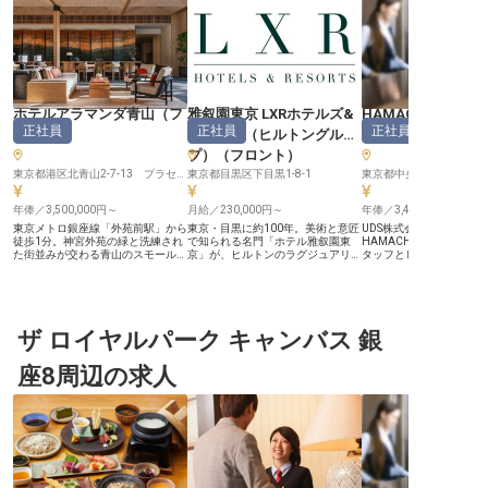
ホテルアラマンダ青山
（
フ
雅叙園東京 LXRホテルズ&
HAMACHO HOTEL
正社員
正社員
正社員
ロント
）
リゾーツ（ヒルトングルー
ント
）
プ）
（
フロント
）
東京都港区北青山2-7-13 プラセオ青山ビル
東京都目黒区下目黒1-8-1
東京都中央区日本橋浜町3-2
年俸／3,500,000円～
月給／230,000円～
年俸／3,430,000円～
東京メトロ銀座線「外苑前駅」から
東京・目黒に約100年。美術と意匠
UDS株式会社が運営する
徒歩1分。神宮外苑の緑と洗練され
で知られる名門「ホテル雅叙園東
HAMACHO HOTELで
た街並みが交わる青山のスモールラ
京」が、ヒルトンのラグジュアリー
タッフとして働きません
グジュアリーホテル「ホテルアラマ
ブランド「LXRホテルズ&リゾー
24万3,000円～29万8,0
ンダ青山」は、2027年4月に全館リ
ツ」として2027年に生まれ変わり
回の給与見直しあり。チ
ニューアルオープンを迎えます。
ます。LXRブランドの東京初進出、
ン・アウトから観光案内
海外からのお客様も多く、宿泊・レ
国内2軒目となる特別なプロジェク
ント業務を基礎に、イベ
ストラン・バー・フィットネス＆ス
トです。 【ゲストの「はじめまし
売上管理など多岐にわた
パを通じて上質な滞在を提供する当
ザ ロイヤルパーク キャンバス 銀
て」と「またぜひ」を預かる、ホテ
戦可能。日本語能力試験N
ホテル。リニューアルでは鮨レスト
ルの顔】 チェックイン・チェック
お持ちの方、大歓迎！フ
ランやミュージックラウンジ＆Bar
アウトはもちろん、ご滞在中のお問
境であなたの特性を活か
座8周辺の求人
を新たに加え、組織体制も大きく強
い合わせやご要望への対応まで、フ
きるチャンスをつかみま
化します。 【ホテルの第一印象を
ロントオフィスはお客様との接点が
※2025年04月17日時点
担う、おもてなしの最前線】 チェ
最も多いポジションです。目黒川の
ックイン・チェックアウトから宿泊
桜、周辺の見どころ、館内施設のご
予約、館内・周辺のご案内まで、お
案内——一つひとつの会話が、滞在
客様との接点が最も多いポジション
の記憶を形づくります。 【適性・
です。海外からのお客様も多く、英
配属に応じて3つのポジションから
語を活かした接客ができる環境。リ
活躍の場を】 フロントデスク／ゲ
ニューアルで生まれ変わるホテルの
ストサービス／オペレーターの各ポ