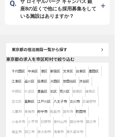
ザ ロイヤルパーク キャンバス 銀
るお客様に、日本の食文化の素晴ら
境です。充実した研修制度や資格取
しさをお伝えする、やりがいのある
得支援もあり、未経験からでも安心
座8の近くで他にも採用募集をして
仕事です。 ーー【和食のプロフェ
してスキルアップを目指せます。社
ッショナルとして成長できる環境】
会保険完備はもちろん、退職金制度
いる施設はありますか？
調理技術の向上はもちろん、メニュ
やベネフィットステーションなど、
ー開発や食材の仕入れ、スタッフマ
長く安心して働ける福利厚生も魅
ネジメントまで、レストラン運営に
力。 あなたの意欲と成長を応援し
必要なスキルを総合的に習得できま
ます。 ※2026年01月06日時点の情
す。季節ごとのイベント企画や特別
報です
メニューの考案など、クリエイティ
ブな業務にも携われます。また、無
印良品の企業理念に基づいた研修制
度も充実。和食の道を極めながら、
東京都
の宿泊施設一覧から探す
マネジメントスキルも磨ける理想的
な環境です。 ※2024年12月12日時
点の情報です。
東京都の求人を市区町村で絞り込む
千代田区
中央区
港区
新宿区
文京区
台東区
墨田区
江東区
品川区
目黒区
大田区
世田谷区
渋谷区
中野区
杉並区
豊島区
北区
荒川区
板橋区
練馬区
足立区
葛飾区
江戸川区
八王子市
立川市
武蔵野市
三鷹市
青梅市
府中市
昭島市
調布市
町田市
小金井市
小平市
日野市
東村山市
国分寺市
国立市
福生市
狛江市
東大和市
清瀬市
東久留米市