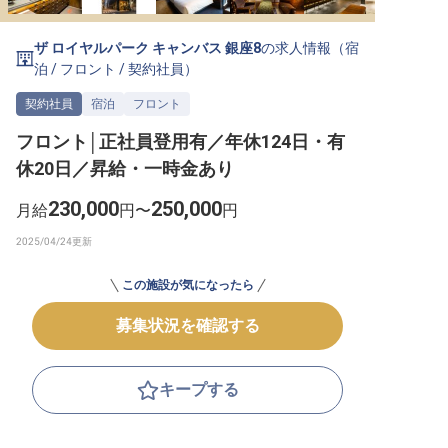
転職サポートに申し込む
無料
ザ ロイヤルパーク キャンバス 銀座8
の求人情報（
宿
泊
/
フロント
/
契約社員
）
採用をお考えの企業様へ
契約社員
宿泊
フロント
フロント│正社員登用有／年休124日・有
休20日／昇給・一時金あり
230,000
250,000
月給
円〜
円
この施設が気になったら
募集状況を確認する
キープする