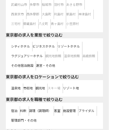
武蔵村山市
多摩市
稲城市
羽村市
あきる野市
西東京市
西多摩郡
大島町
利島村
新島村
神津島村
三宅村
御蔵島村
八丈町
青ヶ島村
小笠原村
東京都の求人を業態で絞り込む
シティホテル
ビジネスホテル
リゾートホテル
ラグジュアリーホテル
観光地旅館
温泉地旅館
高級旅館
その他宿泊施設
運営・その他
東京都の求人をロケーションで絞り込む
温泉地
市街地
観光地
スキー場
リゾート地
東京都の求人を職種で絞り込む
宿泊
料飲
調理（調理師）
客室
施設管理
ブライダル
管理部門・その他