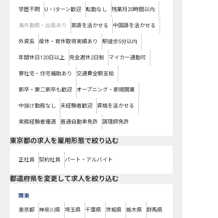
学歴不問
U・Iターン歓迎
転勤なし
残業月20時間以内
海外勤務・出張あり
英語を活かせる
中国語を活かせる
外資系
産休・育休取得実績あり
駅徒歩5分以内
年間休日120日以上
完全週休2日制
マイカー通勤可
寮社宅・住宅補助あり
交通費全額支給
新卒・第二新卒も歓迎
オープニング・新規開業
中抜け勤務なし
未経験者歓迎
資格を活かせる
実務経験者優遇
普通自動車免許
調理師免許
東京都の求人を雇用形態で絞り込む
正社員
契約社員
パート・アルバイト
都道府県を変更して求人を絞り込む
関東
東京都
神奈川県
埼玉県
千葉県
茨城県
栃木県
群馬県