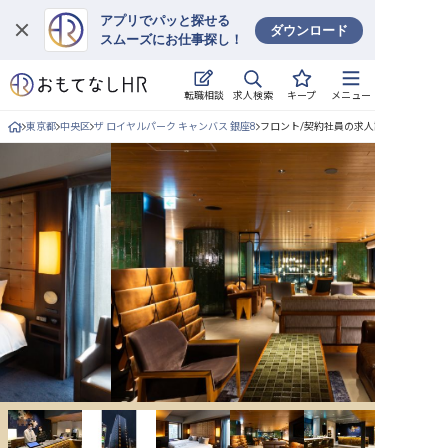
アプリでパッと探せる
ダウンロード
スムーズにお仕事探し！
ログイン
求人検索
転職相談
キープ
メニュー
求人・施設を探す
東京都
中央区
ザ ロイヤルパーク キャンバス 銀座8
フロント/契約社員の求人詳細
キープした求人
就職・転職 合同説明会
おもてなしHRについて
ご利用の流れ
よくある質問
ホテル・宿泊業界情報コラム