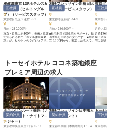
雅叙園東京 LXRホテルズ&
相鉄フレッサイン新橋日比
東京グリーンパレ
正社員
正社員
正社員
リゾーツ（ヒルトングルー
谷口
（
サービススタッフ
）
ビススタッフ
プ）
（
サービススタッフ
）
東京都目黒区下目黒1-8-1
東京都港区新橋1-14-3
東京都千代田区二番町2-1
月給／230,000円～
月給／236,500円～
月給／236,500円～
東京・目黒に約100年。美術と意匠
■社宅制度で新生活をサポート。転
月給236,500円～支給
で知られる名門「ホテル雅叙園東
居手当も支給され安心です。 ■月給
場！頑張りをしっかりと
京」が、ヒルトンのラグジュアリー
236,500円から。安定した収入で安
与に反映するので、モチ
ブランド「LXRホテルズ&リゾー
心して働けます。 ■新橋駅より徒歩
を維持しながらお仕事が
ツ」として2027年に生まれ変わり
2分。通勤に便利な好立地です。 ■
あなたにお任せするのは
ます。LXRブランドの東京初進出、
充実の福利厚生と休暇制度で、プラ
ホテルの運営業務に携わ
国内2軒目となる特別なプロジェク
イベートも大切に。 ーー【お客様
のあるポジションで、キ
トです。 【未経験から、世界基準
の心に残るおもてなしを追求】 お
かして働きませんか？「
のホテルでキャリアを始める】 こ
トーセイホテル ココネ築地銀座
客様一人ひとりに寄り添い、心温ま
ンパレス」は、東京メト
のポジションは、ホテル運営を幅広
る時間を提供することが私たちの喜
線・麹町駅より徒歩1分
く担う総合職スタッフ。フロント・
びです。日々の業務を通じて、お客
置し通勤にも便利。きめ
プレミア周辺の求人
予約・料飲・宴会・客室など、適性
様の笑顔を引き出すおもてなしのス
ピタリティーでお客様を
とご希望に応じて配属し、ホテルの
キルを磨きませんか。細やかな気配
います。※この求人は202
仕事を一から学べます。「ホスピタ
りや心遣いが、忘れられない滞在を
日時点の情報です
リティの世界に挑戦したい」という
演出します。あなたのホスピタリテ
想いがあれば、経験は問いません。
ィで、お客様に最高の思い出を届け
【手厚い受け入れと、成長を支える
ましょう。 ーー【安心して長く働
仕組み】 入社後は約2週間の研修と
ける環境とキャリア支援】 当社で
ホテルツアーからスタートし、先輩
は、社員が安心して長く働けるよ
のOJTで着実にステップアップ。グ
う、充実した福利厚生とサポート体
ループ内では年2回のキャリア面談
制を整えています。社宅制度や転居
があり、歴史ある館の新しい一章
手当で新生活を応援し、社員宿泊割
を、仲間と一緒につくり上げていけ
引制度や資格取得支援であなたの成
ホテルサンルート銀座
（
ナ
相鉄フレッサイン日本橋人
トーセイホテル コ
ます。 【働く環境のポイント】 ・
長を後押し。シフト制勤務でプライ
契約社員
契約社員
正社員
イトフロント・ナイトマネ
形町
（
フロント
）
銀座プレミア
世界143の国と地域に9,100軒以上
ベートも大切にしながら、ホテル運
を展開するヒルトングループ ・社
営のプロフェッショナルとしてキャ
ージャー
）
員割引制度「Go Hilton」 ・退職金
リアを築ける環境です。共に成長
制度(確定拠出年金) ・年間休日120
東京都中央区銀座1丁目15-11
し、お客様に感動を届けましょう。
東京都中央区日本橋蛎殻町1-15-4
東京都中央区築地6-23-8