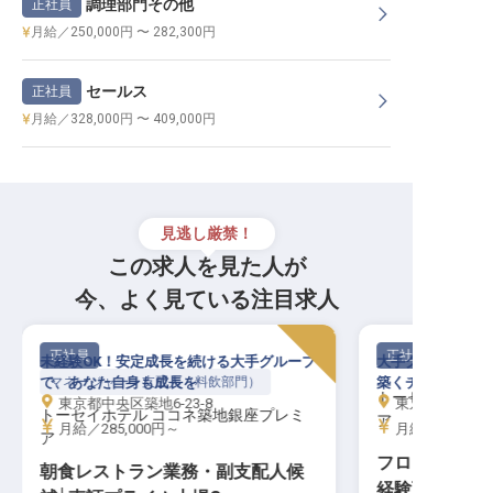
調理部門その他
正社員
月給／250,000円 〜 282,300円
セールス
正社員
月給／328,000円 〜 409,000円
見逃し厳禁！
この求人を見た人が
今、よく見ている注目求人
正社員
正社員
未経験OK！安定成長を続ける大手グループ
大手グループの安
で、あなた自身も成長を
マネージャー・支配人（料飲部門）
築くチャンス！希
トーセイホテル
東京都中央区築地6-23-8
東京都中央区築地
トーセイホテル ココネ築地銀座プレミ
ア
月給／285,000円～
月給／200,00
ア
フロント│東
朝食レストラン業務・副支配人候
経験可／残業