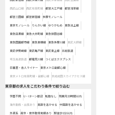
西武新宿線
西武多摩川線
西武多摩湖線
西武豊島線
西武山口線
西武有楽町線
都営大江戸線
都営浅草線
都営三田線
都営新宿線
多摩モノレール
東京モノレール
りんかい線
ゆりかもめ
東急池上線
東急目黒線
東急大井町線
東急世田谷線
東急田園都市線
東急東横線
東急多摩川線
東武大師線
東武伊勢崎線
東武亀戸線
東武東上線
北総鉄道
埼玉高速鉄道
都電荒川線
つくばエクスプレス
日暮里・舎人ライナー
東京メトロ副都心線
東京メトロ有楽町線・副都心線
京成成田スカイアクセス線
東京都の求人をこだわり条件で絞り込む
学歴不問
U・Iターン歓迎
転勤なし
残業月20時間以内
海外勤務・出張あり
英語を活かせる
中国語を活かせる
外資系
産休・育休取得実績あり
駅徒歩5分以内