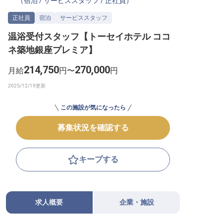
（
宿泊
/
サービススタッフ
/
正社員
）
転職サポートに申し込む
無料
正社員
宿泊
サービススタッフ
温浴受付スタッフ【トーセイホテル ココ
採用をお考えの企業様へ
ネ築地銀座プレミア】
214,750
270,000
月給
円〜
円
この施設が気になったら
募集状況を確認する
キープする
求人概要
企業・施設