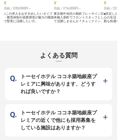
日以上 ・充実した研修・トレーニ
ング制度
月給／200,000円～
月給／216,000円～
月給／220,000円～
○この求人をおすすめしたいタイプ
東京都中央区の相鉄フレッサイン日
■安定した月給と年2回の
・教育体制や就業環境が魅力の職場
本橋人形町でフロントスタッフとし
心の生活 ■都心で働く。
で堅実に活躍したい方
て活躍しませんか？チェックイン・
勤も快適な好立地 ■お客
―――――――――――――――――――――
チェックアウトの応対から電話応
日を支えるやりがいある事
○アドバイザーPICK！ ・夜勤明けを
対、予約受付まで、多岐にわたる業
経験を活かし、ホテルで
満喫したい方 ・複数人体制の為、
務でお客様の滞在をサポートしま
ップ ーー【お客様の特別な一日を
夜間のお客さま対応も安心 ・おも
す。月給216,000円から244,000円
彩るおもてなしの舞台裏】
てなし重視で、リピーターのお客様
まで、経験に応じた給与体系で安心
業の事務スタッフとして
も多い
のスタート。契約社員から正社員登
大切な一日を成功に導く
―――――――――――――――――――――
用もあり、キャリアアップも目指せ
お願いします。 電話応対
■銀座一丁目駅から徒歩2分！都心
ます。ホスピタリティの高いあなた
管理、各種書類作成、そ
よくある質問
の好立地♪ ■未経験の方も大歓迎！
のご応募をお待ちしています！
署との連携まで、多岐に
充実の研修制度あり★ ■シフト制で
※2024年08月26日時点の情報です
を通じて、お客様の期待
働きやすい環境をご用意◎ ■ホテル
もてなしを裏方から支え
業界でのキャリアアップを応援しま
を感じられます。 細やか
す！ ーー【銀座の中心で、心温ま
と丁寧な対応で、お客様
るおもてなしを】 銀座の中心に位
る素晴らしい体験を共に
トーセイホテル ココネ築地銀座プ
置する当ホテルは、国内外のお客様
いきましょう。 あなたの
に快適なご滞在を提供しています。
が、感動を生み出す源と
レミアに興味があります、どうす
ナイトフロントとして、チェックイ
ーー【働きやすさと成長
ン・アウトや館内のセキュリティ管
実の環境】 当ホテルでは
れば良いですか？
理など、夜間における大切なおもて
人ひとりが安心して長く
なしの担い手として活躍いただけま
を大切にしています。 月給2
す。お客様の安全と快適さを第一に
円からの安定した給与に
考え、心からのサービスを提供でき
回の賞与と年1回の昇給
る環境です。 ーー【成長できる環
の頑張りをしっかりと評価
境で、あなたの可能性を広げません
休日107日、特別休暇や
トーセイホテル ココネ築地銀座プ
か】 未経験からでもホテリエとし
取得しやすく、プライベ
てのキャリアをスタートできます。
させながら働けます。 基
レミアの近くで他にも採用募集を
先輩スタッフが丁寧にサポートしま
スキルがあれば、事務経
すので、ホスピタリティの基本から
てホテル業界でキャリア
している施設はありますか？
しっかりと学べます。夜間帯の重要
ンスです。 チームワーク
な業務を通じて、ホテルマンとして
し、お互いを尊重し合う
の専門性を高められる職場です。シ
で、共に成長していきま