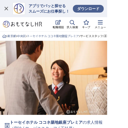
アプリでパッと探せる
ダウンロード
スムーズにお仕事探し！
ログイン
求人検索
転職相談
キープ
メニュー
求人・施設を探す
東京都
中央区
トーセイホテル ココネ築地銀座プレミア
サービススタッフ/正社員の求人詳細
キープした求人
就職・転職 合同説明会
おもてなしHRについて
ご利用の流れ
よくある質問
ホテル・宿泊業界情報コラム
トーセイホテル ココネ築地銀座プレミア
の求人情報