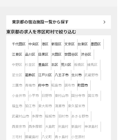
フト制を導入しており、プライベー
トとの両立も可能。充実した環境
で、あなたらしく輝けるステージを
ご用意しています。 ※2024年05月
22日時点の情報です
東京都
の宿泊施設一覧から探す
東京都の求人を市区町村で絞り込む
千代田区
中央区
港区
新宿区
文京区
台東区
墨田区
江東区
品川区
目黒区
大田区
世田谷区
渋谷区
中野区
杉並区
豊島区
北区
荒川区
板橋区
練馬区
足立区
葛飾区
江戸川区
八王子市
立川市
武蔵野市
三鷹市
青梅市
府中市
昭島市
調布市
町田市
小金井市
小平市
日野市
東村山市
国分寺市
国立市
福生市
狛江市
東大和市
清瀬市
東久留米市
武蔵村山市
多摩市
稲城市
羽村市
あきる野市
西東京市
西多摩郡
大島町
利島村
新島村
神津島村
三宅村
御蔵島村
八丈町
青ヶ島村
小笠原村