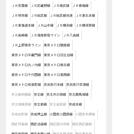
ＪＲ京葉線
ＪＲ武蔵野線
ＪＲ南武線
ＪＲ青梅線
ＪＲ埼京線
ＪＲ総武線
ＪＲ総武線快速
ＪＲ東北本線
ＪＲ東海道本線
ＪＲ山手線
ＪＲ横浜線
ＪＲ横須賀線
ＪＲ高崎線
ＪＲ湘南新宿ライン
ＪＲ八高線
ＪＲ上野東京ライン
東京メトロ銀座線
東京メトロ半蔵門線
東京メトロ日比谷線
東京メトロ丸ノ内線
東京メトロ南北線
東京メトロ千代田線
東京メトロ東西線
東京メトロ有楽町線
京浜急行本線
京浜急行空港線
京王動物園線
京王線
京王井の頭線
京王競馬場線
京王相模原線
京王新線
京王高尾線
京成本線
京成金町線
京成押上線
小田急小田原線
小田急多摩線
西武拝島線
西武池袋線
西武国分寺線
西武西武園線