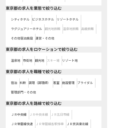
東京都の求人を業態で絞り込む
シティホテル
ビジネスホテル
リゾートホテル
ラグジュアリーホテル
観光地旅館
温泉地旅館
高級旅館
その他宿泊施設
運営・その他
東京都の求人をロケーションで絞り込む
温泉地
市街地
観光地
スキー場
リゾート地
東京都の求人を職種で絞り込む
宿泊
料飲
調理（調理師）
客室
施設管理
ブライダル
管理部門・その他
東京都
の求人を路線で絞り込む
ＪＲ中央線
ＪＲ中央本線
ＪＲ五日市線
ＪＲ常磐線快速
ＪＲ常磐線各駅停車
ＪＲ京浜東北線