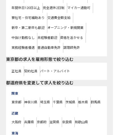
年間休日120日以上
完全週休2日制
マイカー通勤可
寮社宅・住宅補助あり
交通費全額支給
新卒・第二新卒も歓迎
オープニング・新規開業
中抜け勤務なし
未経験者歓迎
資格を活かせる
実務経験者優遇
普通自動車免許
調理師免許
東京都の求人を雇用形態で絞り込む
正社員
契約社員
パート・アルバイト
都道府県を変更して求人を絞り込む
関東
東京都
神奈川県
埼玉県
千葉県
茨城県
栃木県
群馬県
近畿
大阪府
兵庫県
京都府
滋賀県
奈良県
和歌山県
東海