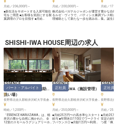
月給／206,000円～
月給／200,000円～
月給／170,000円～
■新生活をサポートする入居可能住
株式会社バガテルジャポンが運営す
豊かな自然に囲まれた「
宅をご用意 ■お客様を笑顔にする製
るルゼ・ヴィラで、パティシエ兼調
プレス軽井沢」で、パテ
菓調理のプロを目指す ■月給
理補助として新たな一歩を踏み出し
集。誕生日、結婚記念日
206,000円から、経験を正当に評価
ましょう。美しい自然に囲まれた軽
など、様々なシーンでご
■新メニュー考案にも携われるやり
井沢の地で、あなたの経験と情熱を
お客様をみなさんが作る
がいある仕事 ーー【心温まるおも
活かして、ゲストに最高のスイーツ
にしませんか。単身用の
てなしを彩る、こだわりの製菓】
体験を提供してください。月給20
しているため、移住をお
旅館で提供されるお料理の締めくく
万円～33万円、正社員としての安
安心のサポート体制。さ
りを飾る、繊細で美しい製菓の調理
SHISHI-IWA HOUSE周辺の求人
定した環境で働けます。プロのパテ
当や育児休業など、ライ
業務全般をお任せします。 お客様
ィシエとしてさらなる成長を目指す
の変化に応じながら長く
の旅の思い出に深く刻まれるよう
方、私たちと一緒に夢を形にしませ
を整えています。製菓の
な、心に残る一品を生み出す喜びを
んか？※2024年10月09日時点の情
イデアを活かし、ぜひ当
感じられるお仕事です。 一つひと
報です
躍してください。※2023
つの素材にこだわり、真心を込めて
時点の情報です。
作り上げることで、お客様に最高の
感動と笑顔をお届けしています。
あなたの技術と感性で、おもてなし
の心を表現してください。 ーー
【成長を実感できる環境と、安心の
住まい】 経験に応じて、材料の準
ESSENCE
ESSENCE
ESSENCE
備から仕込み、調理、盛り付けまで
パート・アルバイト
正社員
正社員
幅広い業務に携わっていただきま
KARUIZAWA
（
調理補助・
KARUIZAWA
（
施設管理
）
KARUIZAWA
す。 将来的には新メニューの考案
洗い場
）
にも挑戦でき、あなたのアイデアが
形になるやりがいを実感できます。
長野県北佐久郡軽井沢町大字長倉字広原21-44
長野県北佐久郡軽井沢町大字長倉字広原21-44
また、遠方からのご応募も安心の入
居可能住宅をご用意しており、新し
い生活をスムーズにスタートできる
時給／1,200円～
月給／250,000円～
月給／250,000円～
環境です。 安定した環境で、じっ
「ESSENCE KARUIZAWA」は、軽
■月給25万円〜の高水準なスタート
■月給25万円～＋賞与・
くりとスキルを磨き、キャリアアッ
井沢の豊かな自然に抱かれた、全
給与 ■年間休日110日でワークライ
安定の好待遇 ■有名ガイ
プを目指せる職場です。 ※2026年
12室のスモールラグジュアリーホ
フバランス◎ ■月額1万円〜利用可
つ星「傳」のシェフ監修
03月06日時点の情報です
テルです。2026年夏のオープンに
能な単身寮完備、借り上げ社宅制度
に携わる ■2026年夏開
向け、キッチンを支える調理補助・
も ■2026年夏の開業を共に創り上
ニングスタッフとして活躍
洗い場スタッフを募集いたします。
げるオープニングメンバー 長野
シェアハウス型の寮完備