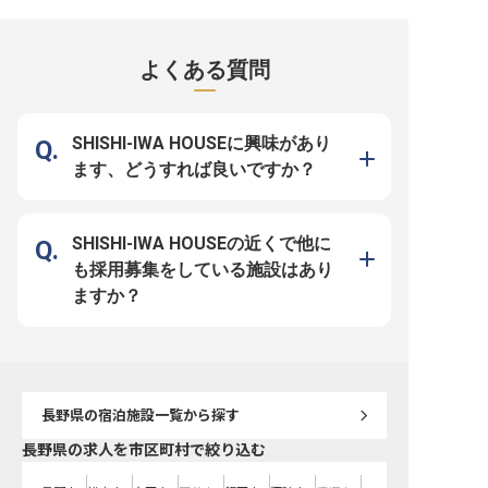
【本求人のポイント】 ■新規開業！
県・軽井沢の深い森に誕生する
ありで遠方からも安心 2026年夏、
オープニングスタッフとして理想の
「ESSENCE KARUIZAWA」は、全
長野県軽井沢町に、全12
職場をつくる ■週2日・1日3時間～
12室という限られた空間で極上の
ールラグジュアリーホテ
可。ライフスタイルに合わせた柔軟
おもてなしを提供するスモールラグ
ンス軽井沢」が誕生しま
なシフト体制 ■名店シェフ監修の本
ジュアリーホテルです。2026年夏
集するのは、敷地内のレ
よくある質問
格的な調理環境を未経験から経験で
のオープンに向け、ホテルの安全と
腕を振るっていただく「
きる ■パートの方も利用可能な自社
快適性を支える「施設の守り手」を
料理スタッフ」です。 当ホテルの
施設割引など充実の福利厚生 お任
募集いたします。 お任せするの
最大の特徴は、有名ガイ
せするのは、野菜のカットや盛り付
は、館内設備の点検や修繕、外部業
つ星「傳」の有名シェフ
け準備といった簡単な下ごしらえ、
者との連携など、施設のコンディシ
を監修していること。軽
食器洗浄などが中心です。名店シェ
ョンを常に最適に保つ業務です。最
洋食が主流のエリアで、
SHISHI-IWA HOUSEに興味があり
フの技やこだわりを間近で感じられ
新の設備が整った美しい建築を守り
人に愛される「和食」を
る環境は、料理が好きな方にとって
抜くこの仕事は、お客様の感動を支
ンセプトを掲げています
ます、どうすれば良いですか？
この上ない刺激になるはずです。ホ
える重要な役割。未経験でも基礎知
方々にも日常的に愛され
テル勤務が初めての方も、丁寧な指
識があれば歓迎します。 待遇面で
ンを、あなたの経験で形
導体制が整っているため、着実にス
は月給25万円～（経験・能力・前
てください。 運営母体は創業55年
キルを身につけながら安心してスタ
職の収入を考慮し決定）、昇給・賞
超の歴史を持つメモリー
ートしていただけます。 軽井沢と
与や退職金制度など、充実の福利厚
プ。新規開業という挑戦
いう特別な地で、上質なサービスを
生を用意。マイカー通勤も可能で、
がら、経営基盤は安定し
SHISHI-IWA HOUSEの近くで他に
裏側から支える誇りを感じてみませ
軽井沢の自然を満喫しながら安定し
月8日の休日に加え、福
んか？ マイカー通勤可能、さらに
て働けます。有名建築家が手掛ける
実。住宅面では、シェア
も採用募集をしている施設はあり
は正社員登用制度の完備など、長期
芸術的な空間で、ゼロからホテルを
プの寮や住宅補助をご用
的に安心して働ける環境を整えてお
創り上げる高揚感を分かち合いまし
り、新生活もスムーズに
ますか？
待ちしております。
ょう！ プロ意識を持って誠実に業
きます。立ち上げメンバ
務に取り組める方をお待ちしており
和食の新たな可能性を共
ます。
せんか。
長野県
の宿泊施設一覧から探す
長野県の求人を市区町村で絞り込む