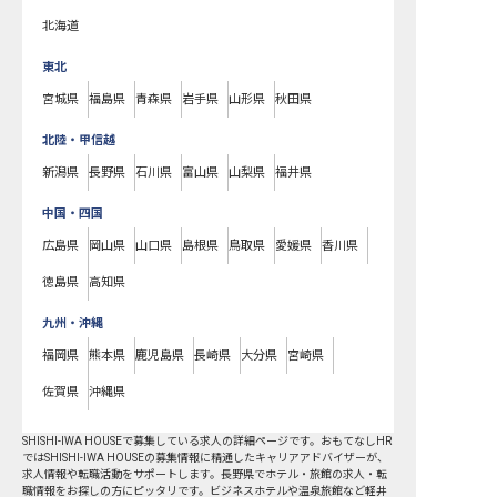
北海道
東北
宮城県
福島県
青森県
岩手県
山形県
秋田県
北陸・甲信越
新潟県
長野県
石川県
富山県
山梨県
福井県
中国・四国
広島県
岡山県
山口県
島根県
鳥取県
愛媛県
香川県
徳島県
高知県
九州・沖縄
福岡県
熊本県
鹿児島県
長崎県
大分県
宮崎県
佐賀県
沖縄県
SHISHI-IWA HOUSEで募集している求人の詳細ページです。おもてなしHR
ではSHISHI-IWA HOUSEの募集情報に精通したキャリアアドバイザーが、
求人情報や転職活動をサポートします。長野県でホテル・旅館の求人・転
職情報をお探しの方にピッタリです。ビジネスホテルや温泉旅館など
軽井