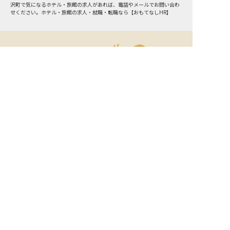
沢町
で気になるホテル・旅館の求人があれば、電話やメールでお問い合わ
せください。ホテル・旅館の求人・就職・転職なら【おもてなしHR】
おもてなしHR
が
あなたのお仕事探しを
お手伝いします！
サポート登録後の流れ
サポート

電話で

マッチする

企業と

内定

登録
ヒアリング
求人をご紹介
面接
入社
宿泊業界専任のキャリアアドバイザーがあなたの転
職活動を徹底サポート!
納得できる転職先をご提案いたします。
サポートに申込む
無料