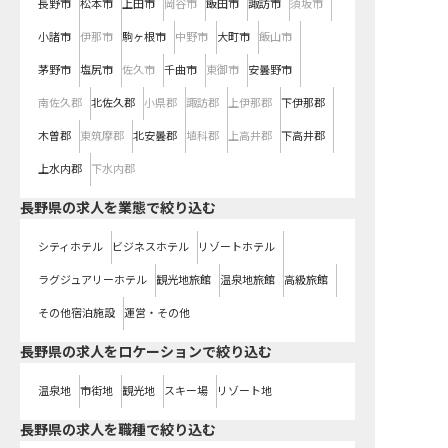
長野市
松本市
上田市
岡谷市
飯田市
諏訪市
須坂市
小諸市
伊那市
駒ヶ根市
中野市
大町市
飯山市
茅野市
塩尻市
佐久市
千曲市
東御市
安曇野市
南佐久郡
北佐久郡
小県郡
諏訪郡
上伊那郡
下伊那郡
木曽郡
東筑摩郡
北安曇郡
埴科郡
上高井郡
下高井郡
上水内郡
下水内郡
長野県の求人を業態で絞り込む
シティホテル
ビジネスホテル
リゾートホテル
ラグジュアリーホテル
観光地旅館
温泉地旅館
高級旅館
その他宿泊施設
運営・その他
長野県の求人をロケーションで絞り込む
温泉地
市街地
観光地
スキー場
リゾート地
長野県の求人を職種で絞り込む