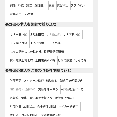
宿泊
料飲
調理（調理師）
客室
施設管理
ブライダル
管理部門・その他
長野県
の求人を路線で絞り込む
ＪＲ中央本線
ＪＲ飯田線
ＪＲ飯山線
ＪＲ信越本線
ＪＲ篠ノ井線
ＪＲ小海線
ＪＲ大糸線
しなの鉄道しなの鉄道線
長野電鉄長野線
松本電鉄上高地線
上田電鉄別所線
しなの鉄道北しなの線
長野県の求人をこだわり条件で絞り込む
学歴不問
U・Iターン歓迎
転勤なし
残業月20時間以内
海外勤務・出張あり
英語を活かせる
中国語を活かせる
外資系
産休・育休取得実績あり
駅徒歩5分以内
年間休日120日以上
完全週休2日制
マイカー通勤可
寮社宅・住宅補助あり
交通費全額支給