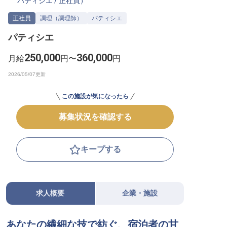
パティシエ
/
正社員
）
転職サポートに申し込む
無料
正社員
調理（調理師）
パティシエ
パティシエ
採用をお考えの企業様へ
250,000
360,000
月給
円〜
円
この施設が気になったら
募集状況を確認する
キープする
求人概要
企業・施設
あなたの繊細な技で紡ぐ、宿泊者の甘