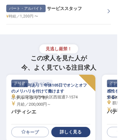
サービススタッフ
パート・アルバイト
時給／1,200円 〜
見逃し厳禁！
この求人を見た人が
今、よく見ている注目求人
正社員
パティシエ
正社員
昇給・賞与あり！年休105日でオンとオフ
お客様の笑顔を彩
のメリハリを付けて働けます
感性を活かし、心
新潟県新潟市中央区西堀通7-1574
するパティシエを
ホテル イタリア軒
SHIROIYA HOTE
群馬県前橋市本町
月給／200,000円～
月給／240,00
パティシエ
パティシエ
詳しく見る
キープ