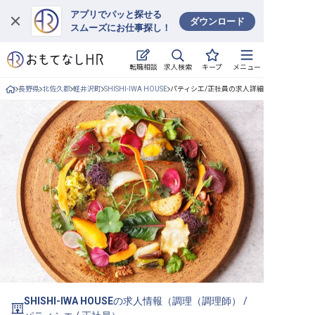
アプリでパッと探せる
ダウンロード
スムーズにお仕事探し！
ログイン
求人検索
転職相談
キープ
メニュー
求人・施設を探す
長野県
北佐久郡
軽井沢町
SHISHI-IWA HOUSE
パティシエ/正社員の求人詳細
キープした求人
就職・転職 合同説明会
おもてなしHRについて
ご利用の流れ
よくある質問
ホテル・宿泊業界情報コラム
SHISHI-IWA HOUSE
の求人情報（
調理（調理師）
/