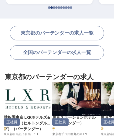
東京都のバーテンダーの求人一覧
全国のバーテンダーの求人一覧
東京都のバーテンダーの求人
雅叙園東京 LXRホテルズ&
東京ステーションホテル
東京エディション
正社員
正社員
正社員
リゾーツ（ヒルトングルー
（
バーテンダー
）
（
バーテンダー
プ）
（
バーテンダー
）
東京都目黒区下目黒1-8-1
東京都千代田区丸の内1-9-1
東京都港区虎ノ門4-1-1