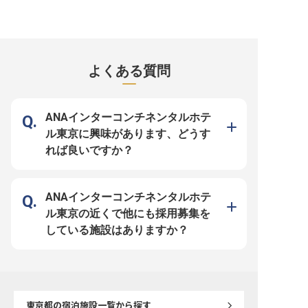
んか。
グジュアリーホテル「ホテルアラマ
ダ青山」は、2027年4月に全館リニ
山」は、2027年4月に全
ンダ青山」は、2027年4月に全館リ
ューアルオープンを迎えます。
アルオープンを迎えます。 【レ
ニューアルオープンを迎えます。
【お客様お一人おひとりの“特別”を
トランの“経営”と“おもて
海外からのお客様も多く、宿泊・レ
つくるGROの責任者】 VIP・常連の
輪で担う】 西洋レストラ
ストラン・バー・フィットネス＆ス
お客様やクラブフロアご利用ゲスト
全般をお任せします。売
パを通じて上質な滞在を提供する当
への接遇、記念日や特別な滞在の演
人件費の数値管理から、
ホテル。リニューアルでは鮨レスト
出、パーソナライズサービスの推進
質の向上、スタッフの育
ランやミュージックラウンジ＆Bar
を担っていただきます。ゲスト満足
と連携したメニューやフ
よくある質問
を新たに加え、組織体制も大きく強
度の分析から改善施策の立案、
まで。ブランドコンセプ
化します。 【データでホテルの収
GROスタッフの育成まで、“記憶に
店づくりで、リピーター
益を牽引する専門職】 宿泊料金・
残る滞在”を組織で生み出すポジシ
ポジションです。 【生まれ変わる
販売プランの設定・管理、需要予測
ョンです。 【世界中のお客様と向
レストランを、あなたの
や市場・競合分析、販売実績や予約
き合う環境】 海外からのお客様も
乗せる】 ワインの提案やV
状況の分析・レポート作成を担いま
多く、英語での接客・対応力を存分
ど、これまでのご経験を
ANAインターコンチネンタルホテ
す。OTAや公式サイトの販売管理、
に活かせます。リニューアルで進化
面も豊富です。海外から
宿泊・セールス部門との連携を通
するおもてなしの中核を、あなたに
多く、英語力を発揮でき
ル東京に興味があります、どうす
じ、売上・利益の最大化に向けた施
担っていただきます。 【働く環境
【働く環境のポイント】 ・
策を主導する、ホテル全体を俯瞰す
のポイント】 ・年俸600万円～700
万円～600万円 ・年間休
れば良いですか？
るポジションです。 【働く環境の
万円 ・年間休日110日／残業月平均
残業月平均12時間 ・住
ポイント】 ・年俸350万円～450万
12時間 ・住宅手当・資格取得支
格取得支援・人間ドック
円 ・年間休日110日（2027年4月〜
援・人間ドック費用補助など充実の
ど充実の福利厚生 ・202
／それまでは107日）／残業月平均
福利厚生
ューアルに立ち会えるオ
12時間 ・住宅手当・資格取得支
ポジション
援・人間ドック費用補助など充実の
ANAインターコンチネンタルホテ
福利厚生
ル東京の近くで他にも採用募集を
している施設はありますか？
東京都
の宿泊施設一覧から探す