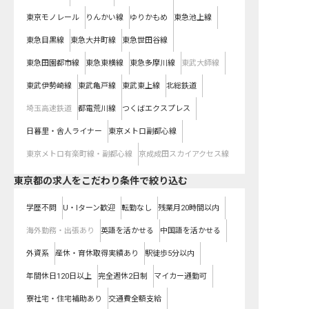
東京モノレール
りんかい線
ゆりかもめ
東急池上線
東急目黒線
東急大井町線
東急世田谷線
東急田園都市線
東急東横線
東急多摩川線
東武大師線
東武伊勢崎線
東武亀戸線
東武東上線
北総鉄道
埼玉高速鉄道
都電荒川線
つくばエクスプレス
日暮里・舎人ライナー
東京メトロ副都心線
東京メトロ有楽町線・副都心線
京成成田スカイアクセス線
東京都の求人をこだわり条件で絞り込む
学歴不問
U・Iターン歓迎
転勤なし
残業月20時間以内
海外勤務・出張あり
英語を活かせる
中国語を活かせる
外資系
産休・育休取得実績あり
駅徒歩5分以内
年間休日120日以上
完全週休2日制
マイカー通勤可
寮社宅・住宅補助あり
交通費全額支給