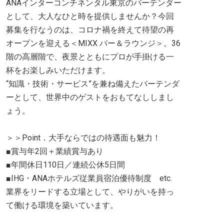
ANAインターコンチネンタル東京のバーテンダー
として、大人なひと時を提供しませんか？今回
募集を行なうのは、コロナ禍を終えて待望の再
オープンを迎える＜MIXX バー＆ラウンジ＞。36
階の高層階で、夜景とともにプロが手掛ける一
杯をお楽しみいただけます。
“知識・技術・サービス”を兼ね備えたバーテンダ
ーとして、世界中のゲストをおもてなししまし
ょう。
＞＞Point．大手ならではの待遇面も魅力！
■賞与年2回＋業績賞与あり
■年間休日110日／連続公休5日間
■IHG・ANAホテルズ従業員宿泊優待制度 etc.
業界をリードする立場として、やりがいを持っ
て働ける環境を築いています。