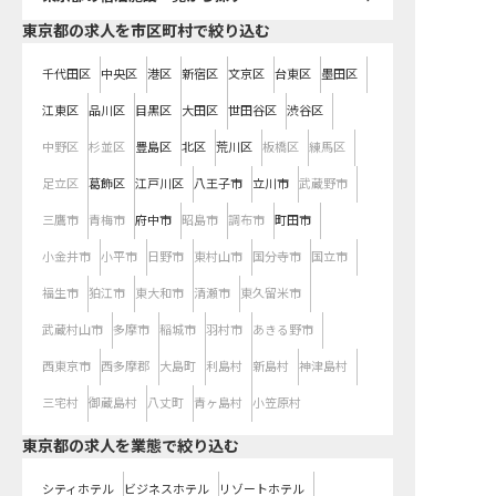
東京都の求人を市区町村で絞り込む
千代田区
中央区
港区
新宿区
文京区
台東区
墨田区
江東区
品川区
目黒区
大田区
世田谷区
渋谷区
中野区
杉並区
豊島区
北区
荒川区
板橋区
練馬区
足立区
葛飾区
江戸川区
八王子市
立川市
武蔵野市
三鷹市
青梅市
府中市
昭島市
調布市
町田市
小金井市
小平市
日野市
東村山市
国分寺市
国立市
福生市
狛江市
東大和市
清瀬市
東久留米市
武蔵村山市
多摩市
稲城市
羽村市
あきる野市
西東京市
西多摩郡
大島町
利島村
新島村
神津島村
三宅村
御蔵島村
八丈町
青ヶ島村
小笠原村
東京都の求人を業態で絞り込む
シティホテル
ビジネスホテル
リゾートホテル