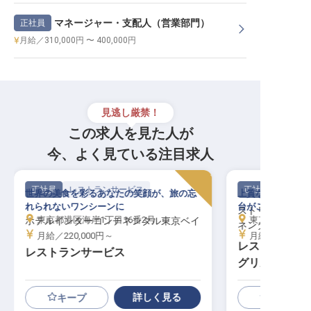
マネージャー・支配人（営業部門）
正社員
月給／310,000円 〜 400,000円
見逃し厳禁！
この求人を見た人が
今、よく見ている注目求人
正社員
レストランサービス
正社員
世界の美食を彩るあなたの笑顔が、旅の忘
上質な空間で、あ
れられないワンシーンに
台がここにありま
ストリングスホ
東京都港区海岸1丁目16番2号
東京都港区港南2-
ホテルインターコンチネンタル東京ベイ
ネンタル
月給／220,000円～
月給／240,00
レストランサ
レストランサービス
グリル メロデ
ッフ
詳しく見る
キープ