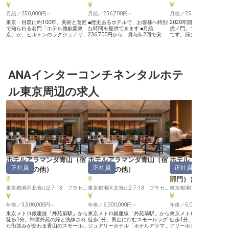
月給／250,000円～
月給／236,700円～
月給／250,000円～
東京・目黒に約100年。美術と意匠
■歴史あるホテルで、お客様へ特別
2020年開業の「東京エ
で知られる名門「ホテル雅叙園東
な時間を提供できます ■月給
虎ノ門」で、バーテンダ
京」が、ヒルトンのラグジュアリー
236,700円から、賞与年2回で安定
です。緑あふれるアット
ブランド「LXRホテルズ&リゾー
した収入 ■実働7時間40分、年間休
囲気の「ロビーバー」や
ツ」として2027年に生まれ変わり
日110日でプライベートも充実 ■社
トランス横に佇む「Gold Ba
ます。LXRブランドの東京初進出、
会保険完備、充実した休暇制度で安
EDITION」で、お客様
国内2軒目となる特別なプロジェク
心して働けます ーー【東京ステー
時をお届けください。月給
トです。 【標準レシピに宿る一杯
ションホテルが紡ぐおもてなし】
～、年間休日115日。バ
の質と、カウンター越しのおもてな
ANAインターコンチネンタルホテ
東京駅丸の内南口直結という最高の
としての業務経験がある
し】 ドリンクの調合・飾り付け・
ロケーションに位置する当ホテル
ん、英語でのコミュニケ
提供を軸に、明るく親しみやすい対
は、100年以上の歴史を誇る唯一無
可能な方やソムリエの資
ル東京周辺の求人
応でお客様に特別な体験をお届けし
二の存在です。 お客様一人ひとり
の方にぴったりの職場です。
ます。バーオペレーションの維持や
の心に深く刻まれるような、上質で
年9月12日時点の情報で
POSでの正確な会計処理、在庫・品
洗練されたおもてなしを大切にして
質管理まで、カウンターの内側を幅
います。バースタッフとして、お客
広く担うポジションです。 【カク
様の特別なひとときを彩る一杯を提
テルの技術を、開業メンバーとして
供し、記憶に残る感動を創造する喜
磨き上げる】 カクテル作りのスキ
びを感じていただけます。 歴史と
ルとアルコール飲料の知識を活か
伝統が息づく空間で、あなたの感性
し、開業前からバーの世界観づくり
を存分に発揮してください。 ーー
に携われます。酩酊状態のお客様へ
【働きやすい環境とキャリアアップ
の配慮ある対応や、健康・安全・ア
の機会】 当ホテルでは、スタッフ
ルコール提供基準の遵守を通じて、
が長く安心して働ける環境を整えて
ホテルアラマンダ青山
（
宿
ホテルアラマンダ青山
（
宿
ホテルアラマンダ
安心できる空間を守ります。 【働
います。 月給236,700円からの安定
正社員
正社員
正社員
泊部門その他
）
泊部門その他
）
ネージャー・支配
く環境のポイント】 ・世界143の国
した給与に加え、年2回の賞与で日
と地域に9,100軒以上を展開するヒ
頃の頑張りをしっかりと評価。実働
部門）
）
ルトングループ ・社員割引制度
7時間40分、年間休日110日と、プ
「Go Hilton」 ・退職金制度(確定拠
東京都港区北青山2-7-13 プラセオ青山ビル
ライベートも大切にしながら働ける
東京都港区北青山2-7-13 プラセオ青山ビル
出年金) ・年間休日120日以上 ・英
シフト制です。社会保険完備はもち
語を活かせる外資系・グローバルな
ろん、慶弔休暇や産前・産後休暇な
年俸／3,500,000円～
年俸／6,000,000円～
年俸／5,000,000円～
キャリア
ど、充実した福利厚生も魅力。 バ
ーテンダーとしての経験を活かし、
東京メトロ銀座線「外苑前駅」から
東京メトロ銀座線「外苑前駅」から
東京メトロ銀座線「外苑
さらなるスキルアップを目指せる環
徒歩1分。神宮外苑の緑と洗練され
徒歩1分。青山に佇むスモールラグ
徒歩1分。青山のスモー
境で、あなたのキャリアを築きませ
た街並みが交わる青山のスモールラ
ジュアリーホテル「ホテルアラマン
アリーホテル「ホテルア