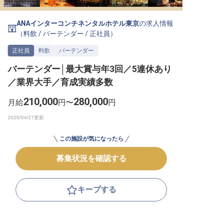
転職サポートに申し込む
無料
ANAインターコンチネンタルホテル東京
の求人情報
（
料飲
/
バーテンダー
/
正社員
）
採用をお考えの企業様へ
正社員
料飲
バーテンダー
バーテンダー│最大賞与年3回／5連休あり
／業界大手／育成実績多数
210,000
280,000
月給
円〜
円
この施設が気になったら
募集状況を確認する
キープする