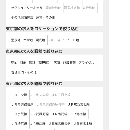
ラグジュアリーホテル
観光地旅館
温泉地旅館
高級旅館
その他宿泊施設
運営・その他
東京都の求人をロケーションで絞り込む
温泉地
市街地
観光地
スキー場
リゾート地
東京都の求人を職種で絞り込む
宿泊
料飲
調理（調理師）
客室
施設管理
ブライダル
管理部門・その他
東京都
の求人を路線で絞り込む
ＪＲ中央線
ＪＲ中央本線
ＪＲ五日市線
ＪＲ常磐線快速
ＪＲ常磐線各駅停車
ＪＲ京浜東北線
ＪＲ京葉線
ＪＲ武蔵野線
ＪＲ南武線
ＪＲ青梅線
ＪＲ埼京線
ＪＲ総武線
ＪＲ総武線快速
ＪＲ東北本線