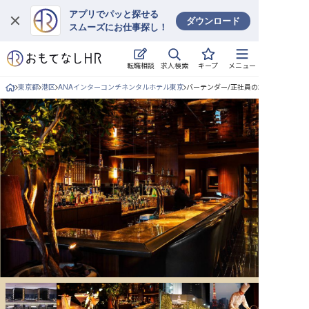
アプリでパッと探せる
ダウンロード
スムーズにお仕事探し！
ログイン
求人検索
転職相談
キープ
メニュー
求人・施設を探す
東京都
港区
ANAインターコンチネンタルホテル東京
バーテンダー/正社員の求人詳細
キープした求人
就職・転職 合同説明会
おもてなしHRについて
ご利用の流れ
よくある質問
ホテル・宿泊業界情報コラム