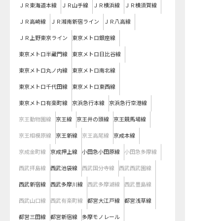
ＪＲ東海道本線
ＪＲ山手線
ＪＲ横浜線
ＪＲ横須賀線
ＪＲ高崎線
ＪＲ湘南新宿ライン
ＪＲ八高線
ＪＲ上野東京ライン
東京メトロ銀座線
東京メトロ半蔵門線
東京メトロ日比谷線
東京メトロ丸ノ内線
東京メトロ南北線
東京メトロ千代田線
東京メトロ東西線
東京メトロ有楽町線
京浜急行本線
京浜急行空港線
京王動物園線
京王線
京王井の頭線
京王競馬場線
京王相模原線
京王新線
京王高尾線
京成本線
京成金町線
京成押上線
小田急小田原線
小田急多摩線
西武拝島線
西武池袋線
西武国分寺線
西武西武園線
西武新宿線
西武多摩川線
西武多摩湖線
西武豊島線
西武山口線
西武有楽町線
都営大江戸線
都営浅草線
都営三田線
都営新宿線
多摩モノレール