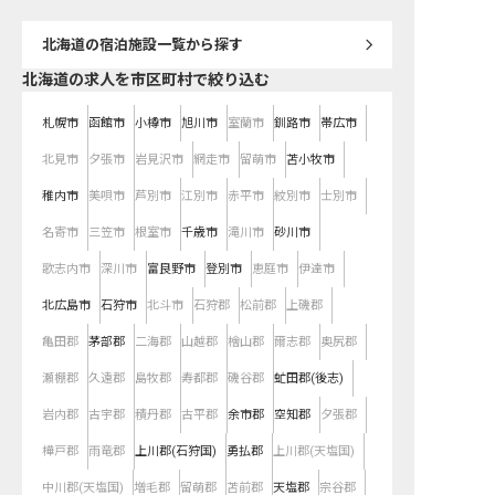
北海道
の宿泊施設一覧から探す
北海道の求人を市区町村で絞り込む
札幌市
函館市
小樽市
旭川市
室蘭市
釧路市
帯広市
北見市
夕張市
岩見沢市
網走市
留萌市
苫小牧市
稚内市
美唄市
芦別市
江別市
赤平市
紋別市
士別市
名寄市
三笠市
根室市
千歳市
滝川市
砂川市
歌志内市
深川市
富良野市
登別市
恵庭市
伊達市
北広島市
石狩市
北斗市
石狩郡
松前郡
上磯郡
亀田郡
茅部郡
二海郡
山越郡
檜山郡
爾志郡
奥尻郡
瀬棚郡
久遠郡
島牧郡
寿都郡
磯谷郡
虻田郡(後志)
岩内郡
古宇郡
積丹郡
古平郡
余市郡
空知郡
夕張郡
樺戸郡
雨竜郡
上川郡(石狩国)
勇払郡
上川郡(天塩国)
中川郡(天塩国)
増毛郡
留萌郡
苫前郡
天塩郡
宗谷郡