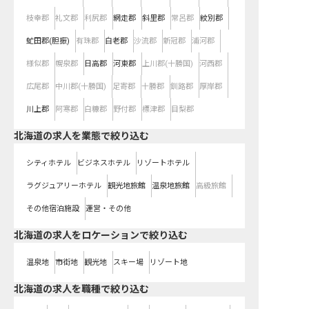
枝幸郡
礼文郡
利尻郡
網走郡
斜里郡
常呂郡
紋別郡
虻田郡(胆振)
有珠郡
白老郡
沙流郡
新冠郡
浦河郡
様似郡
幌泉郡
日高郡
河東郡
上川郡(十勝国)
河西郡
広尾郡
中川郡(十勝国)
足寄郡
十勝郡
釧路郡
厚岸郡
川上郡
阿寒郡
白糠郡
野付郡
標津郡
目梨郡
北海道の求人を業態で絞り込む
シティホテル
ビジネスホテル
リゾートホテル
ラグジュアリーホテル
観光地旅館
温泉地旅館
高級旅館
その他宿泊施設
運営・その他
北海道の求人をロケーションで絞り込む
温泉地
市街地
観光地
スキー場
リゾート地
北海道の求人を職種で絞り込む