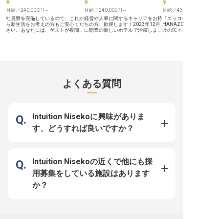
のワークライフバランスをサポー
月給／240,000円～
ト。 安心して長く働き続けられる
月給／240,000円～
月給／435,000円～
環境で、共に成長し、おもてなしの
社員寮を完備しているので、これか
経営や人事に関するキャリアをお持
「ニッコースタイルニセ
プロフェッショナルを目指しません
ら新生活をお考えの方もご安心くだ
ちの方、歓迎します！2023年12月
HANAZONO」は、ファ
か。 ※2026年03月31日時点の情報
さい。あなたには、ゲストが夜間快
に開業の新しいホテルで活躍しませ
けの広々とした客室、長
です
適に過ごすためのナイトオーディタ
んか？新生活をお考えの方には社員
利なキッチンや乾燥機付
ーをお任せします。スタンダードタ
寮をご用意。食事補助もあり、生活
整った客室など、さまざ
イプからキッチンやサウナ・露天風
費の負担を少なく勤務ができます。
エーションに応じるリゾ
呂を備えた客室でおもてなしをする
MUWA NISEKOは、こだわりの食事
です。当ホテルでは、売
「MUWA NISEKO」。国内外から多
が楽しめるレストランやリラクゼー
管理を行なっていただく
くのゲストをお迎えするリゾートホ
ションスパを備え、お客様をお迎え
理課長を募集中です。ホ
テルです。ダイニングでは薪の火力
するリゾートホテル。比羅夫駅から
理経験をお持ちの方、新
を活かしたイタリアンを始めとした
車で約10分の場所に、全113客室で
テルで働いてみませんか
よくある質問
こだわりの料理を提供しています。
グランドオープン予定です。※この
は114日で、プライベー
※この求人は2023年11月21日時点
求人は2023年11月22日時点の情報
きますよ。※この求人は20
の情報です
です
29日時点の情報です。
Intuition Nisekoに興味がありま
す、どうすれば良いですか？
Intuition Nisekoの近くで他にも採
用募集をしている施設はあります
か？