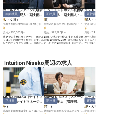
ホテルアクシアイン札幌す
リッチモンドホテル札幌駅
ランドーレジデン
契約社員
正社員
正社員
すきの
（
支配人・副支配
前
（
支配人・副支配人・女
のスイーツ
人・女将
）
将
）
配人・女将
北海道札幌市中央区南6条西5丁目8-6
北海道札幌市中央区北3条西1-1-7
北海道札幌市中央区南6条西
月給／250,000円～
月給／392,290円～
月給／210,000円～
業界での実務経験を活かし、ホテル
■新しい地での挑戦を支える独身寮
ホテル勤務の経験がなく
フロントの経験者を歓迎します。あ
完備 ■月給392,290円から始まる安
夫！人と接することが好
なたのキャリアを発揮し、当ホテル
定した生活 ■年間休日116日でプラ
から学び、支配人を目指
の支配人候補として活躍してくださ
イベートも充実 ■おもてなしの最前
か？上を目指すあなたの
い。年間休日は105日で、仕事とプ
線で支配人として活躍 ーー【お客
給・賞与でしっかり評価
ライベートのバランスも安心。「ホ
様の心に残るおもてなしを追求す
ムを考慮したシフトが組
テルアクシアイン札幌すすきの」
る】 お客様一人ひとりの旅の思い
め、ワークライフバラン
は、すすきの駅から徒歩約5分の好
出を彩るため、私たちは心を込めた
した働き方が可能です。
立地。観光やビジネスの中心地で、
Intuition Niseko周辺の求人
おもてなしを大切にしています。
しっかり休められる、多
多くのお客様に選ばれるホテルで
訪れる皆様が心から安らぎ、笑顔に
日108日！社員割引を使
す。安定した休みを確保しながら、
なれるような空間を提供することを
プ施設を利用することも
自分の時間も大切にできます。※こ
使命としています。 細やかな気配
「すぐ手の届く贅沢を」
の求人は2023年8月9日時点の情報
りと温かいサービスで、お客様にと
ジデンスです。※この求人は
です
って忘れられない滞在を演出する喜
4月25日時点の情報です
びを共に分かち合いませんか。 あ
なたのホスピタリティが、お客様の
感動へと繋がります。 ーー【あな
たの成長を支え、未来を拓く職場環
境】 当ホテルでは、宿泊支配人と
してお客様への最高のおもてなしを
MUWA NISEKO
（
ナイトフ
MUWA NISEKO
（
マネージ
ニッコースタイル
追求しながら、ご自身のキャリアを
正社員
正社員
正社員
大きく発展させる機会があります。
ロント・ナイトマネージャ
ャー・支配人（管理部
HANAZONO
マネジメント経験を活かし、チーム
ー
）
門）
）
理・人事
を牽引するやりがいを感じられるで
しょう。 充実した福利厚生や年間
北海道虻田郡俱知安町ニセコひらふ1条3丁目204番地19
北海道虻田郡俱知安町ニセコひらふ1条3丁目204番地19
休日116日といった制度が、あなた