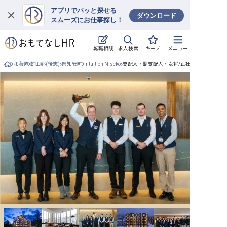
アプリでパッと探せる
ダウンロード
スムーズにお仕事探し！
ログイン
求人検索
転職相談
キープ
メニュー
求人・施設を探す
北海道
虻田郡(後志)
倶知安町
Intuition Niseko
支配人・副支配人・女将/正社員の求人詳細
キープした求人
就職・転職 合同説明会
おもてなしHRについて
ご利用の流れ
よくある質問
ホテル・宿泊業界情報コラム