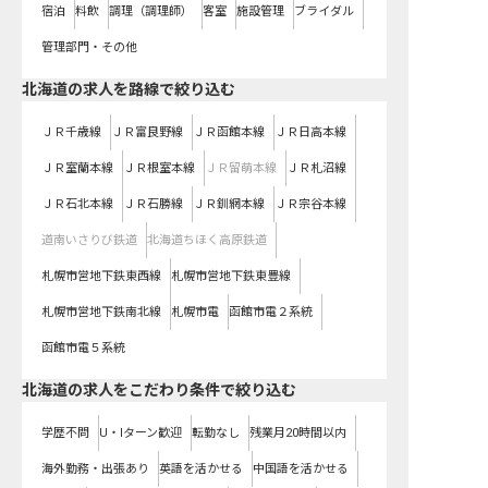
宿泊
料飲
調理（調理師）
客室
施設管理
ブライダル
管理部門・その他
北海道
の求人を路線で絞り込む
ＪＲ千歳線
ＪＲ富良野線
ＪＲ函館本線
ＪＲ日高本線
ＪＲ室蘭本線
ＪＲ根室本線
ＪＲ留萌本線
ＪＲ札沼線
ＪＲ石北本線
ＪＲ石勝線
ＪＲ釧網本線
ＪＲ宗谷本線
道南いさりび鉄道
北海道ちほく高原鉄道
札幌市営地下鉄東西線
札幌市営地下鉄東豊線
札幌市営地下鉄南北線
札幌市電
函館市電２系統
函館市電５系統
北海道の求人をこだわり条件で絞り込む
学歴不問
U・Iターン歓迎
転勤なし
残業月20時間以内
海外勤務・出張あり
英語を活かせる
中国語を活かせる