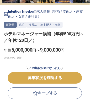
転職サポートに申し込む
無料
Intuition Niseko
の求人情報（
宿泊
/
支配人・副支
配人・女将
/
正社員
）
採用をお考えの企業様へ
正社員
宿泊
支配人・副支配人・女将
ホテルマネージャー候補（年俸500万円～
／年休120日／）
5,000,000
9,000,000
年俸
円〜
円
この施設が気になったら
募集状況を確認する
キープする