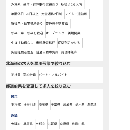
外資系
産休・育休取得実績あり
駅徒歩5分以内
年間休日120日以上
完全週休2日制
マイカー通勤可
寮社宅・住宅補助あり
交通費全額支給
新卒・第二新卒も歓迎
オープニング・新規開業
中抜け勤務なし
未経験者歓迎
資格を活かせる
実務経験者優遇
普通自動車免許
調理師免許
北海道の求人を雇用形態で絞り込む
正社員
契約社員
パート・アルバイト
都道府県を変更して求人を絞り込む
関東
東京都
神奈川県
埼玉県
千葉県
茨城県
栃木県
群馬県
近畿
大阪府
兵庫県
京都府
滋賀県
奈良県
和歌山県