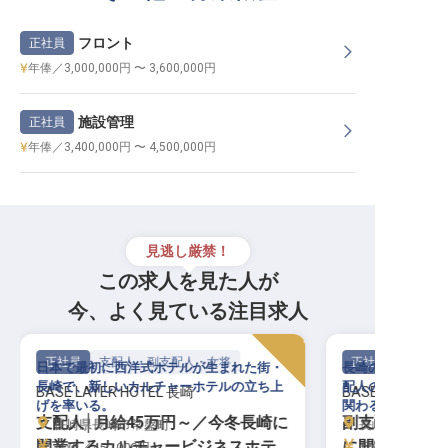
フロント
正社員
年俸／3,000,000円 〜 3,600,000円
施設管理
正社員
年俸／3,400,000円 〜 4,500,000円
見逃し厳禁！
この求人を見た人が
今、よく見ている注目求人
正社員
支配人・副支配人・女将
正社員
日本で最初に西洋式ホテルが生まれた街・
長崎の港町に生ま
長崎で、新しいカルチャーホテルの立ち上
配人の右腕として
BASE LAYER HOTEL 長崎
BASE LAYER H
げを率いる。
関わる。
支配人│月給45万円～／今冬長崎に
副支配人│月給
長崎県長崎市常盤町
長崎県長崎市
開業するカルチャービジネスホテ
に開業するカ
月給／450,000円～
月給／350,00