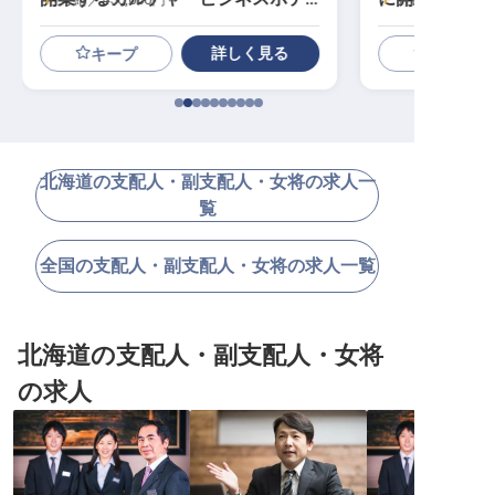
ル／立ち上げの中核を担う
テル／支配人
げに参画
詳しく見る
キープ
北海道の支配人・副支配人・女将の求人一
覧
全国の支配人・副支配人・女将の求人一覧
北海道の支配人・副支配人・女将
の求人