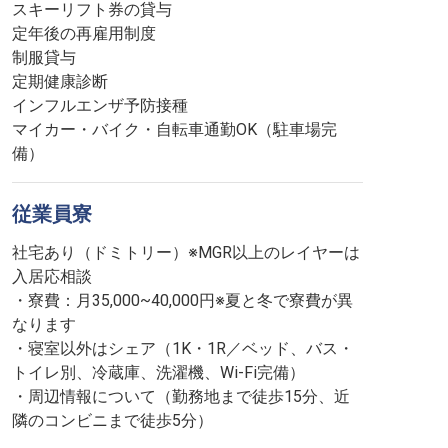
スキーリフト券の貸与
定年後の再雇用制度
制服貸与
定期健康診断
インフルエンザ予防接種
マイカー・バイク・自転車通勤OK（駐車場完
備）
従業員寮
社宅あり（ドミトリー）※MGR以上のレイヤーは
入居応相談
・寮費：月35,000~40,000円※夏と冬で寮費が異
なります
・寝室以外はシェア（1K・1R／ベッド、バス・
トイレ別、冷蔵庫、洗濯機、Wi-Fi完備）
・周辺情報について（勤務地まで徒歩15分、近
隣のコンビニまで徒歩5分）