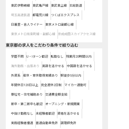
東武伊勢崎線
東武亀戸線
東武東上線
北総鉄道
埼玉高速鉄道
都電荒川線
つくばエクスプレス
日暮里・舎人ライナー
東京メトロ副都心線
東京メトロ有楽町線・副都心線
京成成田スカイアクセス線
東京都の求人をこだわり条件で絞り込む
学歴不問
U・Iターン歓迎
転勤なし
残業月20時間以内
海外勤務・出張あり
英語を活かせる
中国語を活かせる
外資系
産休・育休取得実績あり
駅徒歩5分以内
年間休日120日以上
完全週休2日制
マイカー通勤可
寮社宅・住宅補助あり
交通費全額支給
新卒・第二新卒も歓迎
オープニング・新規開業
中抜け勤務なし
未経験者歓迎
資格を活かせる
実務経験者優遇
普通自動車免許
調理師免許