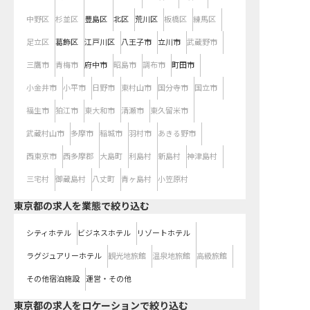
中野区
杉並区
豊島区
北区
荒川区
板橋区
練馬区
足立区
葛飾区
江戸川区
八王子市
立川市
武蔵野市
三鷹市
青梅市
府中市
昭島市
調布市
町田市
小金井市
小平市
日野市
東村山市
国分寺市
国立市
福生市
狛江市
東大和市
清瀬市
東久留米市
武蔵村山市
多摩市
稲城市
羽村市
あきる野市
西東京市
西多摩郡
大島町
利島村
新島村
神津島村
三宅村
御蔵島村
八丈町
青ヶ島村
小笠原村
東京都の求人を業態で絞り込む
シティホテル
ビジネスホテル
リゾートホテル
ラグジュアリーホテル
観光地旅館
温泉地旅館
高級旅館
その他宿泊施設
運営・その他
東京都の求人をロケーションで絞り込む