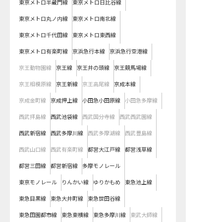
東京メトロ半蔵門線
東京メトロ日比谷線
東京メトロ丸ノ内線
東京メトロ南北線
東京メトロ千代田線
東京メトロ東西線
東京メトロ有楽町線
京浜急行本線
京浜急行空港線
京王動物園線
京王線
京王井の頭線
京王競馬場線
京王相模原線
京王新線
京王高尾線
京成本線
京成金町線
京成押上線
小田急小田原線
小田急多摩線
西武拝島線
西武池袋線
西武国分寺線
西武西武園線
西武新宿線
西武多摩川線
西武多摩湖線
西武豊島線
西武山口線
西武有楽町線
都営大江戸線
都営浅草線
都営三田線
都営新宿線
多摩モノレール
東京モノレール
りんかい線
ゆりかもめ
東急池上線
東急目黒線
東急大井町線
東急世田谷線
東急田園都市線
東急東横線
東急多摩川線
東武大師線