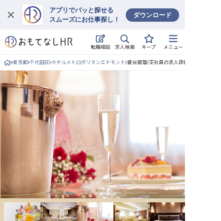
アプリでパッと探せる
ダウンロード
スムーズにお仕事探し！
ログイン
求人検索
転職相談
キープ
メニュー
求人・施設を探す
東京都
千代田区
ホテルメトロポリタンエドモント
宴会調理/正社員の求人詳細
キープした求人
就職・転職 合同説明会
おもてなしHRについて
ご利用の流れ
よくある質問
ホテル・宿泊業界情報コラム