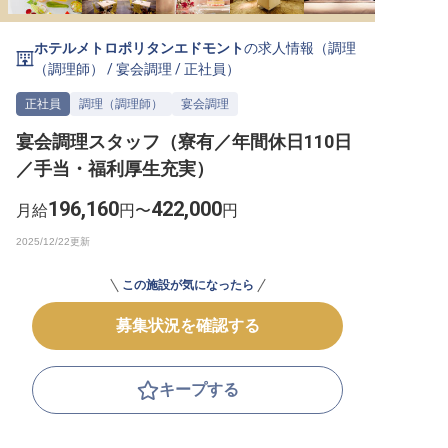
転職サポートに申し込む
無料
ホテルメトロポリタンエドモント
の求人情報（
調理
（調理師）
/
宴会調理
/
正社員
）
採用をお考えの企業様へ
正社員
調理（調理師）
宴会調理
宴会調理スタッフ（寮有／年間休日110日
／手当・福利厚生充実）
196,160
422,000
月給
円〜
円
この施設が気になったら
募集状況を確認する
キープする