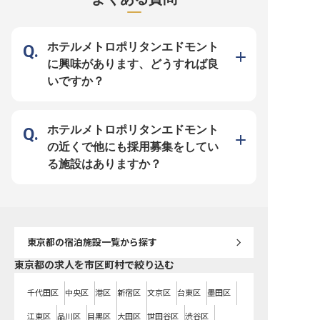
月17日時点の情報です
く済みます。※この求人は2023年1
ホテルです。※この求人は2
月5日時点の情報です
12月8日時点の情報です
ホテルメトロポリタンエドモント
に興味があります、どうすれば良
いですか？
ホテルメトロポリタンエドモント
の近くで他にも採用募集をしてい
る施設はありますか？
東京都
の宿泊施設一覧から探す
東京都の求人を市区町村で絞り込む
千代田区
中央区
港区
新宿区
文京区
台東区
墨田区
江東区
品川区
目黒区
大田区
世田谷区
渋谷区