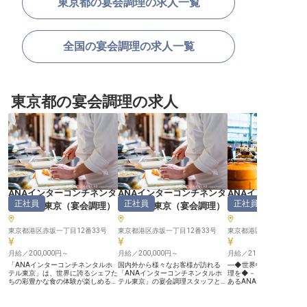
東京都の宴会調理の求人一覧
全国の宴会調理の求人一覧
東京都の宴会調理の求人
ANAインターコンチネンタ
ANAインターコンチネンタ
ANAインターコン
正社員
正社員
正社員
ルホテル東京
（
宴会調理
）
ルホテル東京
（
宴会調理
）
ルホテル東京
東京都港区赤坂一丁目12番33号
東京都港区赤坂一丁目12番33号
東京都港区赤坂一丁目12
月給／200,000円～
月給／200,000円～
月給／210,000円～
「ANAインターコンチネンタルホ
国内外から様々なお客様が訪れる
―◆世界中のゲストに華
テル東京」は、世界に誇るシェフた
「ANAインターコンチネンタルホ
理を◆－ 業界大手シティ
ちの彩豊かな食の体験が楽しめるシ
テル東京」の宴会調理スタッフとし
あるANAインターコンチ
ティホテルです。宴会調理スタッフ
て、ゲストに華やかな料理をお届け
東京。婚礼から国際会議
として、数名のお食事会から、婚礼
してくださいませんか？婚礼から国
で、規模も様々な宴会場
や国際会議まで、様々なスタイルや
際会議、展示会まで、様々な宴会場
ばれており、国内外問わ