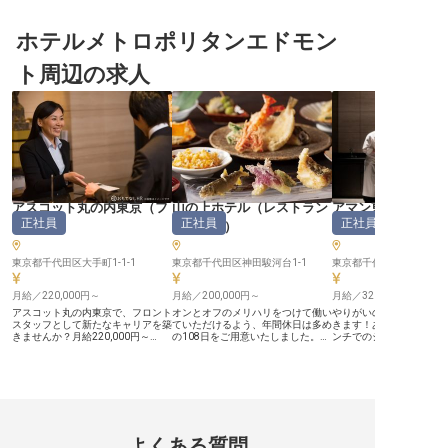
ボリュームのお料理を作っていただ
としても選ばれる当ホテルで、会場
客様が足を運びます。 今
きます。これから調理の世界に飛び
を彩るお料理に幅広く携わっていた
場を彩るお料理を幅広く
込みたい方も大歓迎！30代～50代
ホテルメトロポリタンエドモン
だきます。昇給あり、賞与は年2回
会洋食調理をお迎えします。 
が活躍中の調理チームの一員とし
支給。未経験でも応募OK！調理チ
に12カ所のレストランを
て、世界基準の調理スキルを基礎か
ームの一員として、世界基準の調理
ど、特に“食“に注力して
ト周辺の求人
ら学んでいただけるやりがいあふれ
スキルを基礎から学んでいただける
ルだからこそ、宴会料理
る環境です。※2024年5月23日時点
環境です。※2024年5月23日時点の
質を追求。 クラシックな
の情報です。
情報です。
オリジナル料理まで幅広
ことができます。また、
でなく館内で提供される
担当しますので、お客様
接見られる機会も多くあ
＞＞Point．大手ならで
も魅力！ ■賞与年2回＋
り ■年間休日110日／連
間 ■IHG・ANAホテル
優待制度 etc. 業界を
アスコット丸の内東京
（
フ
山の上ホテル
（
レストラン
アマン東京
場として、やりがいを持
正社員
正社員
正社員
ロント
）
サービス
）
ーフ（調理部門）
環境を築いています。 ＞＞Point．
豊富なイベント盛りだくさ
内屈指の料飲サービス規
東京都千代田区大手町1-1-1
東京都千代田区神田駿河台1-1
らこそ、シーズンごとの
東京都千代田区大手町1-5-
多数展開しています。 様
イルの料理を学ぶことに
月給／220,000円～
月給／200,000円～
月給／320,000円～
感じる方は特に活躍いた
です。
アスコット丸の内東京で、フロント
オンとオフのメリハリをつけて働い
やりがいのあるポジショ
スタッフとして新たなキャリアを築
ていただけるよう、年間休日は多め
きます！あなたにはカジ
きませんか？月給220,000円～
の108日をご用意いたしました。安
ンチでのシェフ・ド・パ
280,000円＋インセンティブで、英
定した休みを確保でき、仕事を充実
お任せ。積み上げたスキ
語力を存分に活かせる環境です。チ
させながら自分の時間も大切にでき
く管理力も活かせる環境
ェックイン・チェックアウト対応、
ます。産育休制度もあるので、ライ
アップしませんか。休暇
コンシェルジュ業務など多彩な業務
フステージの変化に応じて、長期的
厚生も充実しています。
で、あなたのホスピタリティを発揮
に働きたい方にオススメです。上を
ら徒歩圏内とアクセス良
しましょう。ビジネスレベルの日本
目指すあなたを評価する昇給・賞与
の良い場所に位置する「
語力と中級以上の英語力があれば、
をご用意！モチベーションを維持し
京」。フィットネスジム
世界中のお客様をお迎えするやりが
ながらお仕事に取り組んでいただけ
温浴施設を備え、洗練さ
よくある質問
いに満ちた職場です。 ※2025年04
ます。食事手当ありで、負担も少な
お客様をお迎えする都市