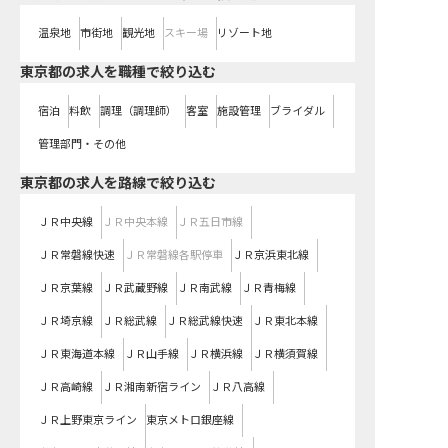
温泉地
市街地
観光地
スキー場
リゾート地
東京都の求人を職種で絞り込む
宿泊
料飲
調理（調理師）
客室
施設管理
ブライダル
管理部門・その他
東京都
の求人を路線で絞り込む
ＪＲ中央線
ＪＲ中央本線
ＪＲ五日市線
ＪＲ常磐線快速
ＪＲ常磐線各駅停車
ＪＲ京浜東北線
ＪＲ京葉線
ＪＲ武蔵野線
ＪＲ南武線
ＪＲ青梅線
ＪＲ埼京線
ＪＲ総武線
ＪＲ総武線快速
ＪＲ東北本線
ＪＲ東海道本線
ＪＲ山手線
ＪＲ横浜線
ＪＲ横須賀線
ＪＲ高崎線
ＪＲ湘南新宿ライン
ＪＲ八高線
ＪＲ上野東京ライン
東京メトロ銀座線