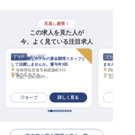
見逃し厳禁！
この求人を見た人が
今、よく見ている注目求人
正社員
宴会調理
正社員
夜景が綺麗なホテルの宴会調理スタッフと
”ここでしか味わ
して活躍しませんか。賞与年2回
ませんか。賞与年
長崎県佐世保市鵜渡越町510
岡山県岡山市北区
弓張の丘ホテル
リーセントカル
月給／206,000円～
月給／220,00
詳しく見る
キープ