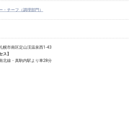
ー・チーフ（調理部門）
札幌市南区定山渓温泉西1-43
セス】
南北線・真駒内駅より車28分