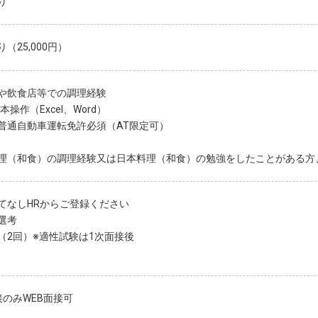
り
（25,000円）
や飲食店等での調理経験
本操作（Excel、Word）
普通自動車運転免許必須（AT限定可）
理（和食）の調理経験又は日本料理（和食）の勉強をしたことがある方
てなしHRからご登録ください
選考
（2回）※適性試験は1次面接後
接のみWEB面接可