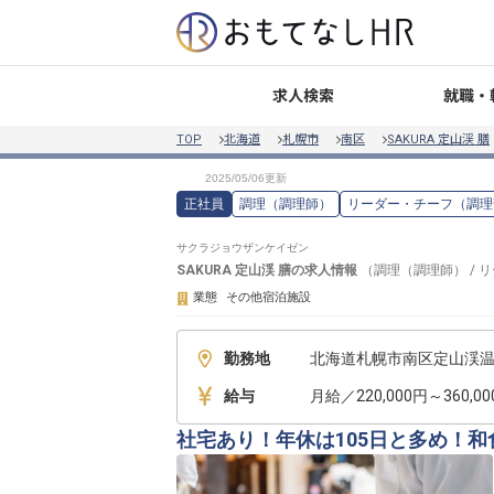
就職・
求人検索
TOP
北海道
札幌市
南区
SAKURA 定山渓 膳
正社員
調理（調理師）
リーダー・チーフ（調理
サクラジョウザンケイゼン
SAKURA 定山渓 膳
の求人情報
（
調理（調理師）
/
リ
業態
その他宿泊施設
勤務地
北海道札幌市南区定山渓温泉
給与
月給／220,000円～360,0
社宅あり！年休は105日と多め！