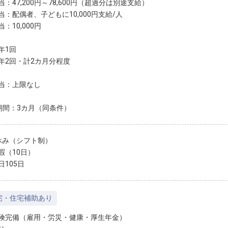
：47,200円～78,600円（超過分は別途支給）
当：配偶者、子どもに10,000円支給/人
：10,000円
年1回
年2回・計2カ月分程度
当：上限なし
期間：3カ月（同条件）
休み（シフト制）
暇（10日）
日105日
宅・住宅補助あり
険完備（雇用・労災・健康・厚生年金）