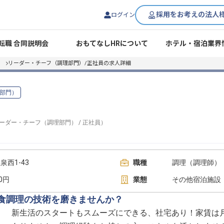
採用をお考えの法人
ログイン
転職 合同説明会
おもてなしHRについて
ホテル・宿泊業界
リーダー・チーフ（調理部門）/正社員の求人詳細
部門）
ーダー・チーフ（調理部門）
/
正社員
）
西1-43
職種
調理（調理師）
00円
業態
その他宿泊施設
和食調理の技術を磨きませんか？
新生活のスタートもスムーズにできる、社宅あり！家賃は月々