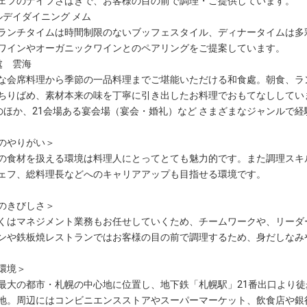
ェフのナイフさばきで、お客様の目の前で調理・ご提供しています。
ルデイダイニング メム
ランチタイムは時間制限のないブッフェスタイル、ディナータイムは多
ワインやオーガニックワインとのペアリングをご提案しています。
處 雲海
な会席料理から季節の一品料理までご堪能いただける和食處。朝食、ラ
ちりばめ、素材本来の味を丁寧に引き出したお料理でおもてなししてい
のほか、21会場ある宴会場（宴会・婚礼）など さまざまなジャンルで
のやりがい＞
の食材を扱える環境は料理人にとってとても魅力的です。また調理スキ
ェフ、総料理長などへのキャリアアップも目指せる環境です。
のきびしさ＞
くはマネジメント業務もお任せしていくため、チームワークや、リーダ
ンや鉄板焼レストランではお客様の目の前で調理するため、身だしなみ
環境＞
最大の都市・札幌の中心地に位置し、地下鉄「札幌駅」21番出口より徒
地。周辺にはコンビニエンスストアやスーパーマーケット、飲食店や銀