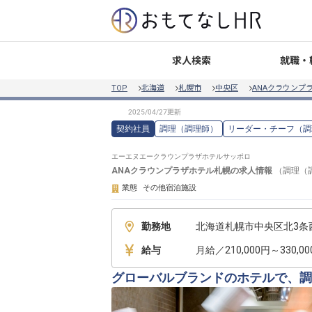
就職・
求人検索
TOP
北海道
札幌市
中央区
ANAクラウンプ
契約社員
調理（調理師）
リーダー・チーフ（調
エーエヌエークラウンプラザホテルサッポロ
ANAクラウンプラザホテル札幌
の求人情報
（
調理（
業態
その他宿泊施設
勤務地
北海道札幌市中央区北3条西1
給与
月給／210,000円～330,0
グローバルブランドのホテルで、調