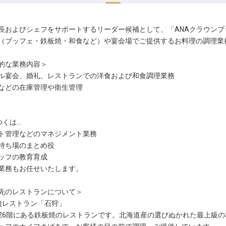
長およびシェフをサポートするリーダー候補として、「ANAクラウン
（ブッフェ・鉄板焼・和食など）や宴会場でご提供するお料理の調理業
的な業務内容＞
ル宴会、婚礼、レストランでの洋食および和食調理業務
などの在庫管理や衛生管理
ゆくは…
ト管理などのマネジメント業務
持ち場のまとめ役
ッフの教育育成
業務もお任せいたします。
先のレストランについて＞
焼レストラン「石狩」
26階にある鉄板焼のレストランです。北海道産の選びぬかれた最上級