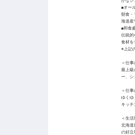
かなシ
■オー
朝食・
海道産
■和食
伝統的
食材を
※上記
＜仕事
最上級
ー、シ
＜仕事
ゆくゆ
キッチ
＜生活
北海道
の好立