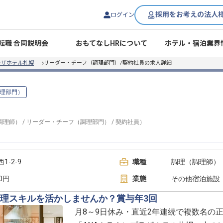
採用をお考えの法人
ログイン
転職 合同説明会
おもてなしHRについて
ホテル・宿泊業界
ラザホテル札幌
リーダー・チーフ（調理部門）/契約社員の求人詳細
理部門）
調理師）
/
リーダー・チーフ（調理部門）
/
契約社員
）
-2-9
職種
調理（調理師）
00円
業態
その他宿泊施設
理スキルを活かしませんか？賞与年3回
月8～9日休み・直近2年連続で複数名の