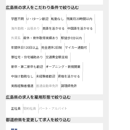
広島県の求人をこだわり条件で絞り込む
学歴不問
U・Iターン歓迎
転勤なし
残業月20時間以内
海外勤務・出張あり
英語を活かせる
中国語を活かせる
外資系
産休・育休取得実績あり
駅徒歩5分以内
年間休日120日以上
完全週休2日制
マイカー通勤可
寮社宅・住宅補助あり
交通費全額支給
新卒・第二新卒も歓迎
オープニング・新規開業
中抜け勤務なし
未経験者歓迎
資格を活かせる
実務経験者優遇
普通自動車免許
調理師免許
広島県の求人を雇用形態で絞り込む
正社員
契約社員
パート・アルバイト
都道府県を変更して求人を絞り込む