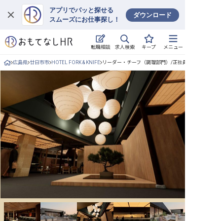
アプリでパッと探せる
ダウンロード
スムーズにお仕事探し！
ログイン
求人検索
転職相談
キープ
メニュー
求人・施設を探す
広島県
廿日市市
HOTEL FORK & KNIFE
リーダー・チーフ（調理部門）/正社員の求人詳細
キープした求人
就職・転職 合同説明会
おもてなしHRについて
ご利用の流れ
よくある質問
ホテル・宿泊業界情報コラム