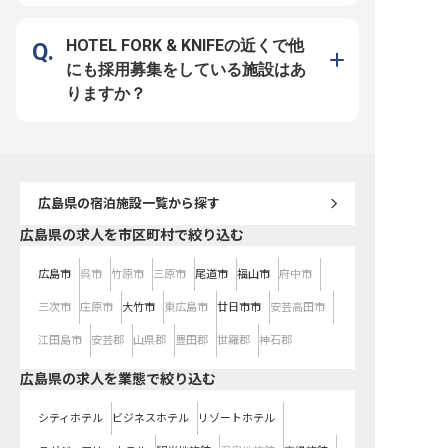
遇面では月給25万円以上を確約し
定基盤をもつ当社ならではの好待遇
単身寮は月額8,000～10,
ており、安定した生活基盤を築くこ
をご用意しています。社員寮はなん
道光熱費・Wi-Fi込）と
とが可能です。また、遠方の方や変
と全額会社負担（水道・光熱費のみ
ル！約6畳1Rの個室で、
わりゆくライフステージを迎える方
自己負担）！年間休日は業界屈指の
ーもしっかり確保。3食
HOTEL FORK & KNIFEの近くで他
でも安心して挑戦できるよう、社員
120日のため、自分の時間を確保し
員食堂は休日も利用可能
寮や休暇制度などの福利厚生も充実
つつ無理のない働き方を実現できま
心配なし。勤務後は大浴
にも採用募集をしている施設はあ
しています。 四季折々の美しさを
す。幅広いスキルを身に付けて、充
ッシュできます！おもて
見せる宮島の地で、日本の接客文化
実した昇給・昇格・キャリアアップ
どの資格取得支援や社外
りますか？
を追求し、自らの市場価値を高めて
制度で思う存分成長してください！
加機会もあり、スキルア
みませんか？
サポート。定年後の再雇
るので、長く安心して働
す ※2025年08月15日
す
広島県
の宿泊施設一覧から探す
広島県の求人を市区町村で絞り込む
広島市
呉市
竹原市
三原市
尾道市
福山市
府中市
三次市
庄原市
大竹市
東広島市
廿日市市
安芸高田市
江田島市
安芸郡
山県郡
豊田郡
世羅郡
神石郡
広島県の求人を業態で絞り込む
シティホテル
ビジネスホテル
リゾートホテル