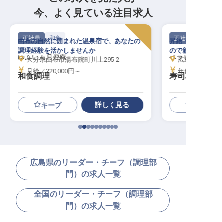
今、よく見ている注目求人
正社員
和食
正社員
由布の自然に囲まれた温泉宿で、あなたの
昇給・賞与あり、
調理経験を活かしませんか
ので新生活も安心
ゆふいん月燈庵
ベラビスタ スパ
大分県由布市湯布院町川上295-2
広島県尾道市浦崎
月給／220,000円～
年俸／2,450,0
和食調理
寿司職人
詳しく見る
キープ
広島県のリーダー・チーフ（調理部
門）の求人一覧
全国のリーダー・チーフ（調理部
門）の求人一覧