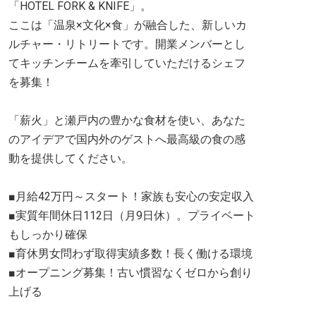
「HOTEL FORK & KNIFE」。
ここは「温泉×文化×食」が融合した、新しいカ
ルチャー・リトリートです。開業メンバーとし
てキッチンチームを牽引していただけるシェフ
を募集！
「薪火」と瀬戸内の豊かな食材を使い、あなた
のアイデアで国内外のゲストへ最高級の食の感
動を提供してください。
■月給42万円～スタート！家族も安心の安定収入
■実質年間休日112日（月9日休）。プライベート
もしっかり確保
■育休男女問わず取得実績多数！長く働ける環境
■オープニング募集！古い慣習なくゼロから創り
上げる