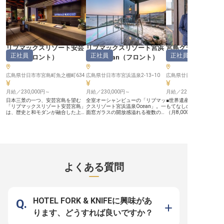
る環境です。 【イタリアン×フレン
チ、両方の技を磨ける】 エグゼク
ティブシェフはイタリアン出身、ス
ーシェフはフレンチ出身。イタリア
ンダイニングでありながら、フレン
チとイタリアン双方の技法・スキル
を学べます。 【働く環境のポイン
ト】 ・寮あり(ドミトリー・寮費月
リブマックスリゾート安芸
リブマックスリゾート宮浜
宮島グランドホテ
30,000円)でU・Iターンも安心 ・マ
正社員
正社員
正社員
イカー通勤OK(駐車場完備)／交通
宮島
（
フロント
）
温泉Ocean
（
フロント
）
（
サービススタッ
費支給 ・研修制度・定期健康診
断・自社施設の利用割引あり ・
2027年にはグループ3店舗目の開業
広島県廿日市市宮島町魚之棚町634
広島県廿日市市宮浜温泉2-13ｰ10
広島県廿日市市宮島町36
を予定しており、活躍の場が広がり
ます
月給／230,000円～
月給／230,000円～
月給／220,600円～
日本三景の一つ、安芸宮島を望む
全室オーシャンビューの「リブマッ
■世界遺産・宮島の一流
「リブマックスリゾート安芸宮島」
クスリゾート宮浜温泉Ocean」。一
もてなしの心を磨く ■単
は、歴史と和モダンが融合した上質
面窓ガラスの開放感溢れる複数の展
（月8,000～10,000円
な癒やしの空間を提供しています。
望露天風呂からのパノラマビュー
働ける ■語学力を活かし
今回募集するフロント職は、施設の
は、海との一体感を味わえる非日常
接客スキルが身につく ■
顔としてお客様を最初にお迎えする
空間！客室の多くが露天風呂付のス
従業員食堂あり！休日も利用
重要なポジションです。単なるマニ
イートルームで、中には某有名俳優
ー【厳島神社を望む宿で
ュアル通りの対応ではなく、お客様
がプロデュースしたお部屋も！サウ
もてなしを提供】 世界遺
の表情や所作からニーズを汲み取
ナ、岩盤浴、夜はライトアップされ
に佇む「宮島グランドホ
り、先回りして行動する。厳島神社
るプールなども完備されている贅沢
と」で、おもてなしのプ
の鳥居を望む神秘的なロケーション
空間で、宮島の絶景に心癒されなが
ョナルとして活躍しませ
よくある質問
に相応しく、洗練された日本語と立
ら働きませんか？ ★嬉しい好待遇
テルには欧米豪を中心に
ち居振る舞いで、プロフェッショナ
も★ ・リブマックスグループ。長
人観光客が訪れます。お
ルとしての介在価値を実感できる環
期的キャリアが描ける安定性 ・寮
迎えからお食事のサービ
境です。 ＼高水準の待遇をご用意
費無料で生活費削減 ・月給25万円
りまで、心温まるサービ
／ ◆社員寮完備。U・Iターンも歓
～＋昇給・昇格制度でがんばりをし
ていただきます。語学力
迎 ◆新卒・未経験可。おもてなし
っかり還元 ・未経験OK。新卒、第
国際的な接客経験が積め
HOTEL FORK & KNIFEに興味があ
の心があればOK ◆月給25万円以
二新卒も歓迎します 【働きやすさ
です。未経験の方も先輩
上！賞与年2回で年収UP ◆年休120
を追求したサポート体制】 1998年
丁寧に指導いたしますの
ります、どうすれば良いですか？
日、産休・育休実績もあり。ライフ
創業、全国で幅広く事業を展開して
ください！ ーー【充実の福利厚生
ステージに沿った働き方が可能 待
いる「株式会社リブマックス」。安
で安心の住環境とキャリ