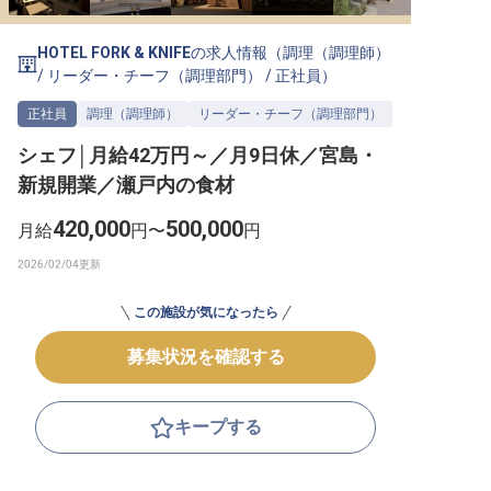
転職サポートに申し込む
無料
HOTEL FORK & KNIFE
の求人情報（
調理（調理師）
/
リーダー・チーフ（調理部門）
/
正社員
）
採用をお考えの企業様へ
正社員
調理（調理師）
リーダー・チーフ（調理部門）
シェフ│月給42万円～／月9日休／宮島・
新規開業／瀬戸内の食材
420,000
500,000
月給
円〜
円
この施設が気になったら
募集状況を確認する
キープする