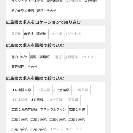
ラグジュアリーホテル
観光地旅館
温泉地旅館
高級旅館
その他宿泊施設
運営・その他
広島県の求人をロケーションで絞り込む
温泉地
市街地
観光地
スキー場
リゾート地
広島県の求人を職種で絞り込む
宿泊
料飲
調理（調理師）
客室
施設管理
ブライダル
管理部門・その他
広島県
の求人を路線で絞り込む
ＪＲ山陽本線
ＪＲ福塩線
ＪＲ芸備線
ＪＲ可部線
ＪＲ木次線
ＪＲ呉線
ＪＲ三江線
井原鉄道
広電２系統宮島線
アストラムライン
広電１系統
広電３系統
広電５系統
広電６系統
広電７系統
広電８系統
広電９系統
スカイレールサービス