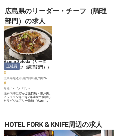
広島県のリーダー・チーフ（調理
部門）の求人
Azumi Setoda
（
リーダ
正社員
ー・チーフ（調理部門）
）
広島県尾道市瀬戸田町瀬戸田269
月給／257,703円～
瀬戸内海に浮かぶ生口島・瀬戸田。
ミシュランキーを2年連続で獲得し
たラグジュアリー旅館「Azumi
Setoda」のイタリアンダイニング
で、調理のスーパーバイザー(シェ
フ・ド・パルティ)として厨房を支
える一員を募集します。 【顔の見
える生産者の食材を、その日の一皿
に】 島とその周辺の生産者から届
HOTEL FORK & KNIFE周辺の求人
く食材を、どう一皿に仕立てるか。
固定のコースに縛られず、素材と向
き合う料理づくりを突き詰めていけ