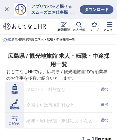
アプリでパッと探せる
ダウンロード
スムーズにお仕事探し！
ログイン
求人検索
転職相談
キープ
メニュー
求人・施設を探す
広島県
観光地旅館の求人・転職・中途採用一覧
キープした求人
広島県 / 観光地旅館 求人・転職・中途採
用一覧
就職・転職 合同説明会
おもてなしHRでは、広島県 / 観光地旅館の宿泊業界
のお仕事を多数ご紹介いたします。
おもてなしHRについて
フロント・料飲など
選択
職種
ご利用の流れ
全国または市区町村など
選択
勤務地
よくある質問
給与・雇用形態・寮社宅あり など
選択
ホテル・宿泊業界情報コラム
こだわり
1 ~ 18
件/
18
件