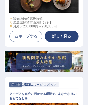
年間休日104日）
施設業態
観光地旅館
高級旅館
勤務地
広島県尾道市山波町678-1
給与
月給／200,000円～
250,000円
キープする
詳しく見る
Ryokan尾道西山
正社員
宿泊
サービススタッフ
アイデアを存分に活かせる環境で、あなたなりの
おもてなしを