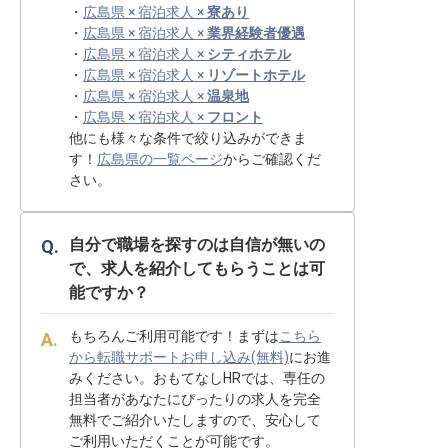
・
広島県 × 宿泊求人 ×
寮あり
・
広島県 × 宿泊求人 ×
業界経験者優遇
・
広島県 × 宿泊求人 ×
シティホテル
・
広島県 × 宿泊求人 ×
リゾートホテル
・
広島県 × 宿泊求人 ×
温泉地
・
広島県 × 宿泊求人 ×
フロント
他にも様々な条件で絞り込みができま
す！
広島県の一覧ページ
からご確認くだ
さい。
自分で職場を探すのは自信が無いの
で、求人を紹介してもらうことは可
能ですか？
もちろんご利用可能です！まずは
こちら
から転職サポートお申し込み(無料)
にお進
みください。おもてなしHRでは、専任の
担当者があなたにぴったりの求人を完全
無料でご紹介いたしますので、安心して
ご利用いただくことが可能です。