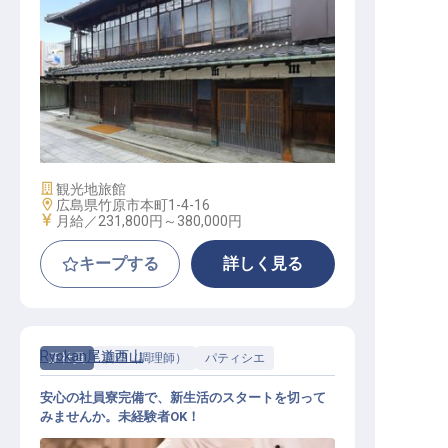
宿泊施設スタッフ
施設業態
観光地旅館
勤務地
広島県竹原市本町1-4-16
給与
月給／231,800円～
380,000円
キープする
詳しく見る
Ryokan尾道西山
正社員
調理（調理師）
パティシエ
安心の社員寮完備で、新生活のスタートを切って
みませんか。未経験者OK！