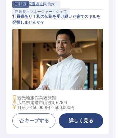
Ryokan尾道西山
正社員
調理（調理師）
料理長・マネージャー・シェフ
社員寮あり！和の伝統を受け継いだ宿でスキルを
発揮しませんか？
料理長（洋食）
施設業態
観光地旅館
高級旅館
勤務地
広島県尾道市山波町678-1
給与
月給／450,000円～
500,000円
キープする
詳しく見る