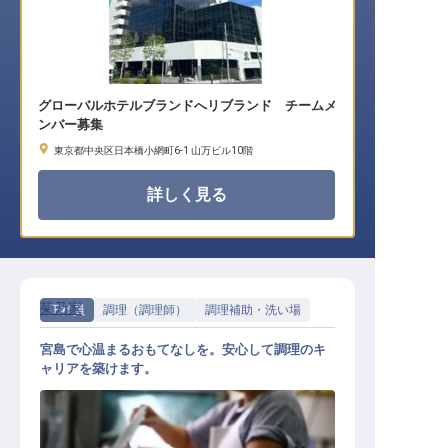
グローバルホテルブランドへリブランド チームメ
ンバー募集
東京都中央区日本橋小網町6-1 山万ビル10階
詳しく見る
菊乃家
正社員
調理（調理師）
調理補助・洗い場
宮島で心温まるおもてなしを。安心して調理のキ
ャリアを築けます。