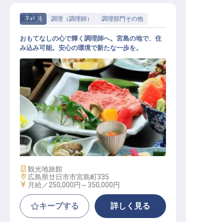
菊乃家
正社員
調理（調理師）
調理部門その他
おもてなしの心で輝く調理師へ。宮島の地で、住
み込み可能。安心の環境で新たな一歩を。
調理師
施設業態
観光地旅館
勤務地
広島県廿日市市宮島町335
給与
月給／250,000円～
350,000円
キープする
詳しく見る