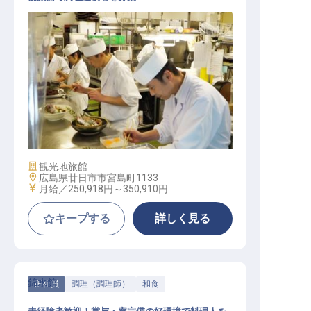
和食 / 正社員
施設業態
観光地旅館
勤務地
広島県廿日市市宮島町1133
給与
月給／250,918円～
350,910円
キープする
詳しく見る
錦水館
正社員
調理（調理師）
和食