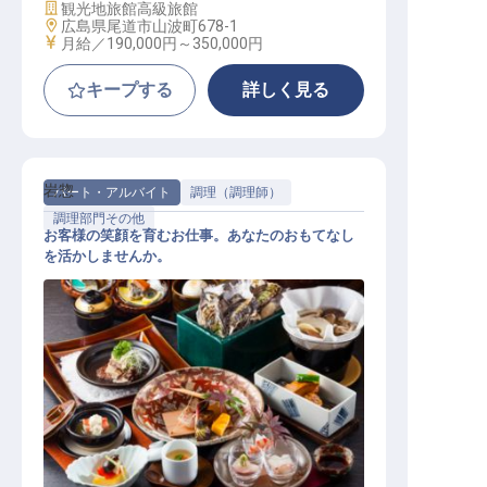
施設業態
観光地旅館
高級旅館
勤務地
広島県尾道市山波町678-1
給与
月給／190,000円～
350,000円
キープする
詳しく見る
岩惣
パート・アルバイト
調理（調理師）
調理部門その他
お客様の笑顔を育むお仕事。あなたのおもてなし
を活かしませんか。
調理補助 （パート）