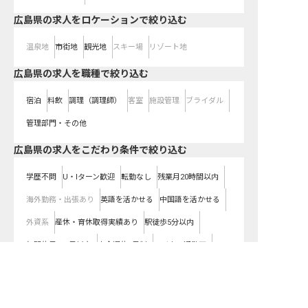
広島県の求人をロケーションで絞り込む
温泉地
市街地
観光地
スキー場
リゾート地
広島県の求人を職種で絞り込む
宿泊
料飲
調理（調理師）
客室
施設管理
ブライダル
管理部門・その他
広島県の求人をこだわり条件で絞り込む
学歴不問
U・Iターン歓迎
転勤なし
残業月20時間以内
海外勤務・出張あり
英語を活かせる
中国語を活かせる
外資系
産休・育休取得実績あり
駅徒歩5分以内
年間休日120日以上
完全週休2日制
マイカー通勤可
広島県の求人を紹介してもらう
寮社宅・住宅補助あり
交通費全額支給
新卒・第二新卒も歓迎
オープニング・新規開業