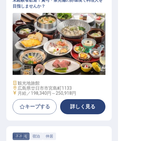
未経験者歓迎！賞与・寮完備の好環境で料理人を
目指しませんか？
和食 / 正社員
施設業態
観光地旅館
勤務地
広島県廿日市市宮島町1133
給与
月給／198,340円～
250,918円
キープする
詳しく見る
錦水館
正社員
宿泊
仲居