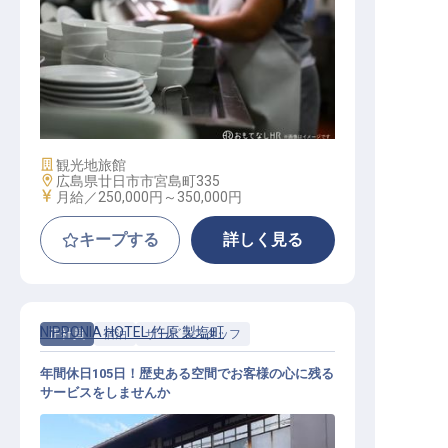
調理補助
施設業態
観光地旅館
勤務地
広島県廿日市市宮島町335
給与
月給／250,000円～
350,000円
キープする
詳しく見る
NIPPONIA HOTEL 竹原 製塩町
正社員
宿泊
サービススタッフ
年間休日105日！歴史ある空間でお客様の心に残る
サービスをしませんか