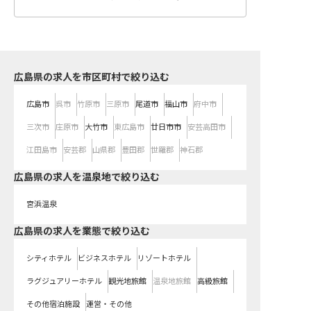
広島県の求人を市区町村で絞り込む
広島市
呉市
竹原市
三原市
尾道市
福山市
府中市
三次市
庄原市
大竹市
東広島市
廿日市市
安芸高田市
江田島市
安芸郡
山県郡
豊田郡
世羅郡
神石郡
広島県の求人を温泉地で絞り込む
宮浜温泉
広島県の求人を業態で絞り込む
シティホテル
ビジネスホテル
リゾートホテル
ラグジュアリーホテル
観光地旅館
温泉地旅館
高級旅館
その他宿泊施設
運営・その他