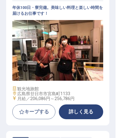
年休100日・寮完備。美味しい料理と楽しい時間を
届けるお仕事です！
仲居 / 正社員
施設業態
観光地旅館
勤務地
広島県廿日市市宮島町1133
給与
月給／206,086円～
256,786円
キープする
詳しく見る