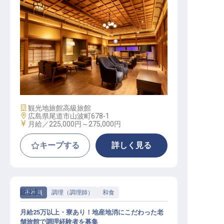
ゲストリレーション（経験者募集）
施設業態
観光地旅館
高級旅館
勤務地
広島県尾道市山波町678-1
給与
月給／225,000円～
275,000円
キープする
詳しく見る
錦水館
正社員
調理（調理師）
和食
月給25万以上・寮あり！地産地消にこだわった老
舗旅館で調理経験者を募集