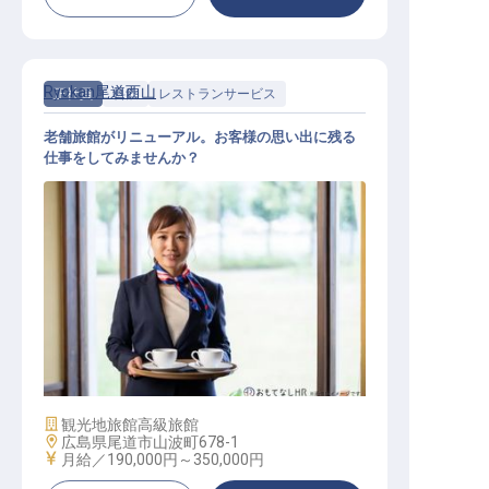
Ryokan尾道西山
正社員
料飲
レストランサービス
老舗旅館がリニューアル。お客様の思い出に残る
仕事をしてみませんか？
レストランサービス
施設業態
観光地旅館
高級旅館
勤務地
広島県尾道市山波町678-1
給与
月給／190,000円～
350,000円