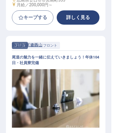
広島県廿日市市宮島町335
給与
月給／200,000円～
キープする
詳しく見る
Ryokan尾道西山
正社員
宿泊
フロント
尾道の魅力を一緒に伝えていきましょう！年休104
日・社員寮完備
フロント