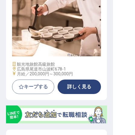
パティシエ
施設業態
観光地旅館
高級旅館
勤務地
広島県尾道市山波町678-1
給与
月給／200,000円～
300,000円
キープする
詳しく見る