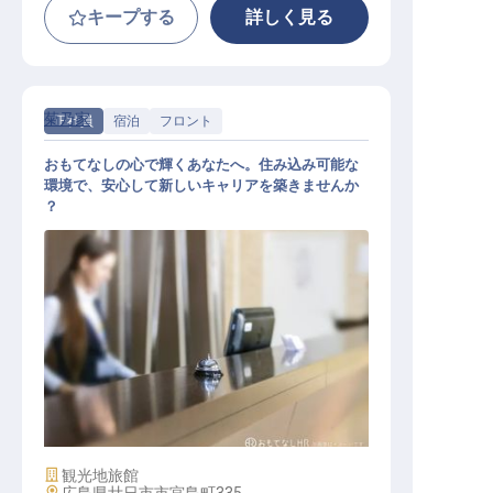
キープする
詳しく見る
菊乃家
正社員
宿泊
フロント
おもてなしの心で輝くあなたへ。住み込み可能な
環境で、安心して新しいキャリアを築きませんか
？
フロントスタッフ
施設業態
観光地旅館
勤務地