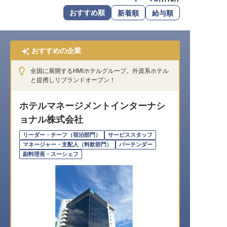
転職サポートに申し込む
おすすめ順
新着順
給与順
無料
採用をお考えの企業様へ
おすすめの企業
全国に展開するHMIホテルグループ。外資系ホテル
と提携しリブランドオープン！
ホテルマネージメントインターナシ
ョナル株式会社
リーダー・チーフ（宿泊部門）
サービススタッフ
マネージャー・支配人（料飲部門）
バーテンダー
副料理長・スーシェフ