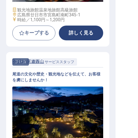
施設業態
観光地旅館
温泉地旅館
高級旅館
勤務地
広島県廿日市市宮島町南町345-1
給与
時給／1,100円～
1,200円
キープする
詳しく見る
Ryokan尾道西山
正社員
宿泊
サービススタッフ
尾道の文化や歴史・観光地などを伝えて、お客様
を虜にしませんか！
ゲストリレーション（未経験OK／寮
あり／年間休日104日）