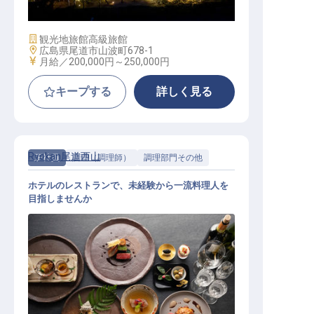
施設業態
観光地旅館
高級旅館
勤務地
広島県尾道市山波町678-1
給与
月給／200,000円～
250,000円
キープする
詳しく見る
Ryokan尾道西山
正社員
調理（調理師）
調理部門その他
ホテルのレストランで、未経験から一流料理人を
目指しませんか
調理スタッフ（未経験OK／寮あり／