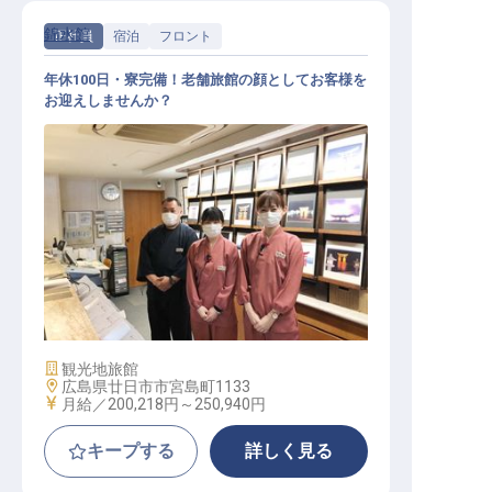
錦水館
正社員
宿泊
フロント
年休100日・寮完備！老舗旅館の顔としてお客様を
お迎えしませんか？
フロント / 正社員
施設業態
観光地旅館
勤務地
広島県廿日市市宮島町1133
給与
月給／200,218円～
250,940円
キープする
詳しく見る