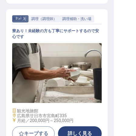
菊乃家
正社員
調理（調理師）
調理補助・洗い場
寮あり！未経験の方も丁寧にサポートするので安
心です
調理補助
施設業態
観光地旅館
勤務地
広島県廿日市市宮島町335
給与
月給／200,000円～
250,000円
キープする
詳しく見る