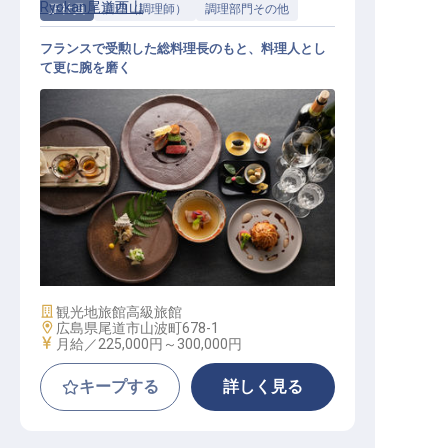
Ryokan尾道西山
正社員
調理（調理師）
調理部門その他
フランスで受勲した総料理長のもと、料理人とし
て更に腕を磨く
調理（経験者募集／寮有／年休104
日）
施設業態
観光地旅館
高級旅館
勤務地
広島県尾道市山波町678-1
給与
月給／225,000円～
300,000円
キープする
詳しく見る