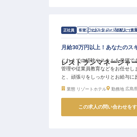
【子育て世代も無理なく働ける職
子育て中のスタッフも多数活躍し
前向きに続けられる職場です。
求人情報：
ベラビスタ スパ&マリーナ
正社員
客室
マネージャー・支配人（客
【働く環境のポイント】
・寮あり（ドミトリー・寮費月30,
月給30万円以上！あなたのス
・マイカー通勤OK（駐車場完備）
これまでの経験やスキルを発揮で
レストランマネージャ
・研修制度・定期健康診断・自社
管理や従業員教育などをお任せします
・2027年にはグループ3店舗目
と、頑張りをしっかりとお給与に
す。
パ＆マリーナ尾道」は屋外プール
広島県
業態
リゾートホテル
勤務地
れるリゾートホテルです。あたた
人は2023年4月26日時点の情報で
この求人の問い合わせをす