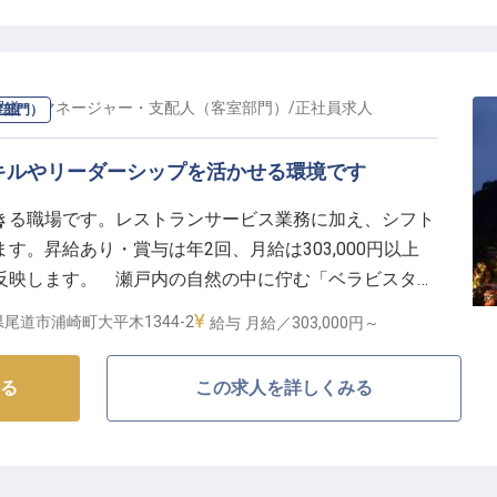
場】
ており、お互いに温かくサポートし合う雰囲気があり、
尾道
の
マネージャー・支配人（客室部門）
/
正社員
求人
室部門）
000円）でU・Iターンも安心
キルやリーダーシップを活かせる環境です
／交通費支給
きる職場です。レストランサービス業務に加え、シフト
ー
施設の利用割引あり
。昇給あり・賞与は年2回、月給は303,000円以上
が開業予定。腰を据えて長く働けるフィールドがありま
反映します。 瀬戸内の自然の中に佇む「ベラビスタス
やプライベートビーチを完備、ウェディングにも利用さ
尾道市浦崎町大平木1344-2
給与
月給／303,000円～
かい接客でお客様に笑顔をお届けしませんか？※この求
す
る
この求人を詳しくみる