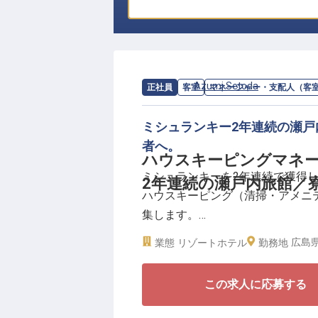
求人情報：
Azumi Setoda
の
マネージ
正社員
客室
マネージャー・支配人（客
ミシュランキー2年連続の瀬
者へ。
ハウスキーピングマネー
ミシュランキーを2年連続で獲得したラグ
2年連続の瀬戸内旅館／
ハウスキーピング（清掃・アメニ
集します。
広島
業態
リゾートホテル
勤務地
【当たり前を丁寧に積み重ね、感
客室の清掃・管理は、お客様の滞
この求人に応募する
に重ねた先に、「ありがとう」の