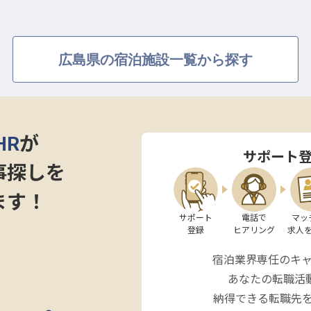
広島県の宿泊施設一覧から探す
HR
が
サポート
事探しを
ます！
サポート

電話で

マッ
登録
ヒアリング
求人
宿泊業界専任のキ
あなたの転職活
納得できる転職先