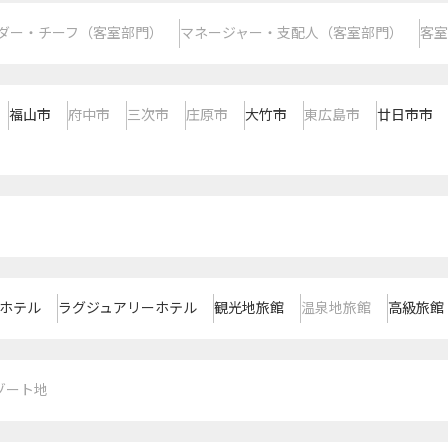
ダー・チーフ（客室部門）
マネージャー・支配人（客室部門）
客室
福山市
府中市
三次市
庄原市
大竹市
東広島市
廿日市市
ホテル
ラグジュアリーホテル
観光地旅館
温泉地旅館
高級旅館
ゾート地