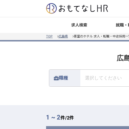
就職・
求人検索
TOP
広島県
客室のホテル 求人・転職・中途採用一
広島
職種
選択してください
1 ~ 2
件/
2
件