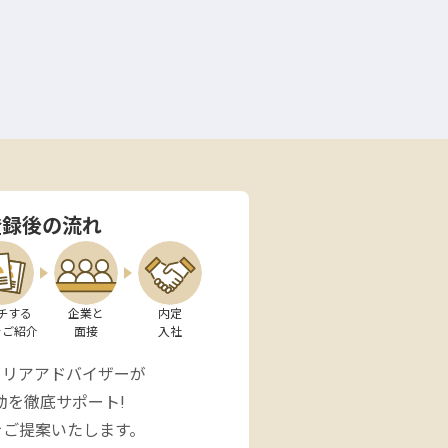
登録後の流れ
チする

企業と

内定

をご紹介
面接
入社
ャリアアドバイザーが
動を徹底サポート!
をご提案いたします。