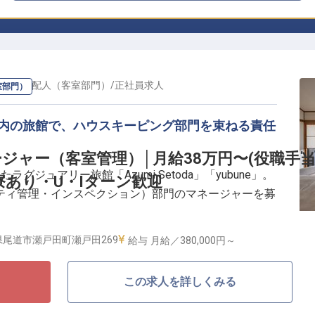
ャー・支配人（客室部門）
/
正社員
求人
室部門）
戸内の旅館で、ハウスキーピング部門を束ねる責任
ジャー（客室管理）│月給38万円〜(役職手
ジュアリー旅館「Azumi Setoda」「yubune」。
寮あり・U・Iターン歓迎
ティ管理・インスペクション）部門のマネージャーを募
県尾道市瀬戸田町瀬戸田269
給与
月給／380,000円～
動につなげる仕事】
在の質を左右する大切な役割。日々の一つひとつを丁寧
この求人を詳しくみる
一言やお客様の笑顔があります。