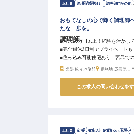
◆年休120日、産休・育休実績も
求人情報：
菊乃家
の
調理部門その他
/
正社員
調理（調理師）
調理部門その他
待遇面では月給25万円以上を確
おもてなしの心で輝く調理師
た、遠方の方や変わりゆくライフ
たな一歩を。
寮や休暇制度などの福利厚生も充
調理師
■月給25万円以上！経験を活かし
■完全週休2日制でプライベートも
四季折々の美しさを見せる宮島の
■住み込み可能住宅あり！宮島で
てみませんか？
■賞与年2回支給！日々の頑張りを
広島県廿日
業態
観光地旅館
勤務地
ーー【世界遺産・宮島で育むおも
この求人の問い合わせをす
世界遺産に登録された厳島神社を
を募集しています。瀬戸内の豊か
調理する喜びを感じていただけま
お客様の笑顔を間近で見られるや
とができる環境です。美しい景色
い。
求人情報：
ランドーレジデンス広島ス
正社員
宿泊
支配人・副支配人・女将