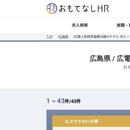
就職・
求人検索
TOP
広島県
広電２系統宮島線沿線のホテル 求人
広島県 / 
お
1 ~ 43
件/
43
件
おすすめの企業