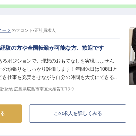
イーツ
の
フロント
/
正社員
求人
未経験の方や全国転勤が可能な方、歓迎です
あるポジションで、理想のおもてなしを実現しません
の頑張りをしっかり評価します！年間休日は108日と
でき仕事を充実させながら自分の時間も大切にできる環
備えた「ランドーレジデンス広島スイーツ」。館内には
広島県広島市南区大須賀町13-9
勤務地
i-Fiを完備しています。※この求人は2023年7月21日
る
この求人を詳しくみる