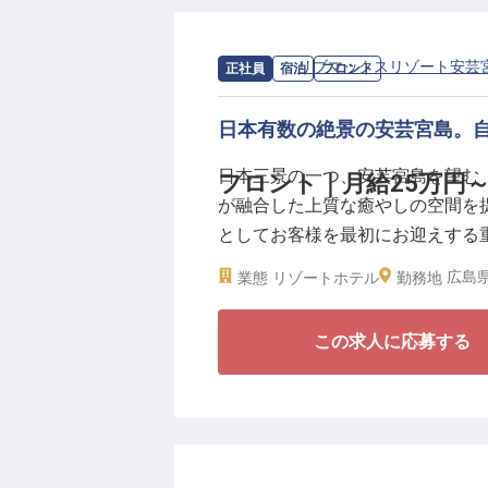
求人情報：
リブマックスリゾート安芸
正社員
宿泊
フロント
日本有数の絶景の安芸宮島。
日本三景の一つ、安芸宮島を望む
フロント｜月給25万円
が融合した上質な癒やしの空間を
としてお客様を最初にお迎えする
はなく、お客様の表情や所作から
広島
業態
リゾートホテル
勤務地
居を望む神秘的なロケーションに
フェッショナルとしての介在価値
この求人に応募する
＼高水準の待遇をご用意／
◆社員寮完備。U・Iターンも歓迎
◆新卒・未経験可。おもてなしの
◆月給25万円以上！賞与年2回で年