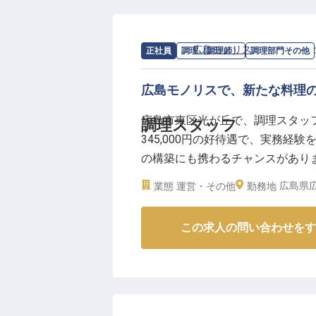
求人情報：
広島モノリス
の
調理部門そ
正社員
調理（調理師）
調理部門その他
広島モノリスで、新たな料理
広島市東区光が丘で、調理スタッフ
調理スタッフ
345,000円の好待遇で、実務
の構築にも携わるチャンスがあり
多彩なイベントで、あなたのアイ
広島県広
業態
運営・その他
勤務地
方、大歓迎です！
※2025年05月19日時点の情報です
この求人の問い合わせをす