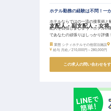
ーー【安心の住環境とキャリアア
ホテル勤務の経験は不問！一
宮島での生活を安心してスタート
ホテルならではの一流の接客術と
月額15,000円で個人用の寝室
支配人・副支配人・女将 
配人を目指しましょう！ホテルの
も確保されています。
であなたの頑張りはしっかり評価！
経験者の方を歓迎しており、これ
リズムが考慮されるので、仕事と
きる研修制度やキャリアパスも充
業態
シティホテル
その他宿泊施設
す。グループ施設の利用には社員
あり、長く安心して働ける環境で
給与
月給／210,000円～
280,000円
求人は2022年4月26日時点の情報
※2026年02月06日時点の情報です
この求人の問い合わせをす