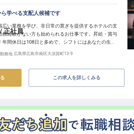
ップをサポート】
から学べる支配人候補です
できるよう、住み込み可能な住宅をご用意しています。
幅広い業務を学び、非日常の寛ぎを提供するホテルの支
があり、光熱費は別途ですが、男女別フロアでプライベート
/ 正社員
勤務経験がない方も始められるお仕事です。昇給・賞与
年間休日は108日と多めで、シフトにはあなたの生活
までの調理経験を活かしながら、さらにスキルアップで
プライベートの両立を目指す方にもぴったりの職場で
実。社会保険完備はもちろん、退職金制度や食事補助も
広島県広島市南区大須賀町13-9
勤務地
割引を適用！まずは一歩踏み出してみませんか？※この
す。
です
る
この求人を詳しくみる