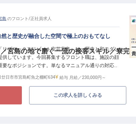
宮島
の
フロント
/
正社員
求人
自然と歴史が融合した空間で極上のおもてなし
「リブマックスリゾート安芸宮島」は、歴史と和モダン
～／宮島の地で磨く一流の接客スキル／寮完
提供しています。今回募集するフロント職は、施設の顔
重要なポジションです。単なるマニュアル通りの対応で
ニーズを汲み取り、先回りして行動する。厳島神社の鳥
県廿日市市宮島町魚之棚町634
給与
月給／230,000円～
相応しく、洗練された日本語と立ち居振る舞いで、プロ
を実感できる環境です。
この求人を詳しくみる
心があればOK
収UP