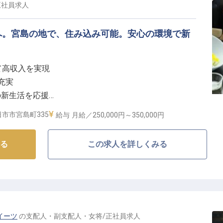
あり。ライフステージに沿った働き方が可能
正社員
求人
約しており、安定した生活基盤を築くことが可能です。ま
へ。宮島の地で、住み込み可能。安心の環境で新
ステージを迎える方でも安心して挑戦できるよう、社員
実しています。
て高収入を実現
充実
地で、日本の接客文化を追求し、自らの市場価値を高め
の新生活を応援
しっかり評価
市市宮島町335
給与
月給／250,000円～
350,000円
てなしの心】
る
この求人を詳しくみる
望む宮島で、お客様に心温まるお料理を提供する調理師
な海の幸や山の恵みを活かし、一品一品に真心を込めて
す。
りがいと、日本の伝統的なおもてなしの心を深く学ぶこ
の中で、あなたの技術と情熱を存分に発揮してくださ
イーツ
の
支配人・副支配人・女将
/
正社員
求人