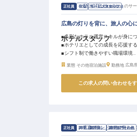
求人情報：
EN HOTEL Hiroshima
の
サー
正社員
宿泊
サービススタッフ
広島の灯りを背に、旅人の心
■多彩なホテル運営スキルが身に
ホテルスタッフ
■ホテリエとしての成長を応援す
■シフト制で働きやすい職場環境
■福島・箱根・久米島には社宅あ
広島県
業態
その他宿泊施設
勤務地
ーー【心を込めたおもてなしで、
この求人の問い合わせをす
EN HOTEL Hiroshima
にするためのおもてなしの心を大
ど、ホテル運営に必要な様々な業
ートホテルなど多様なカテゴリー
ィスキルを習得できる環境です。
す！
求人情報：
宮島グランドホテル有もと
正社員
調理（調理師）
調理部門その他