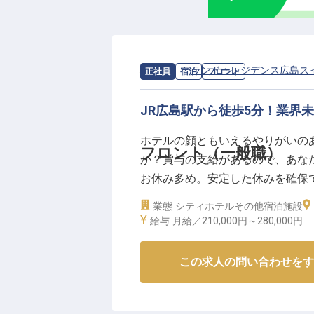
求人情報：
ランドーレジデンス広島ス
正社員
宿泊
フロント
JR広島駅から徒歩5分！業界
ホテルの顔ともいえるやりがいの
フロント（一般職）
か？賞与の支給があるので、あなた
お休み多め。安定した休みを確保
境です。家具や家電、キッチンを
業態
シティホテル
その他宿泊施設
プライベートエントランスがあり、W
給与
月給／210,000円～
280,000円
時点の情報です
この求人の問い合わせをす