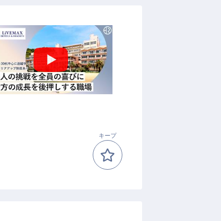
備
キープ