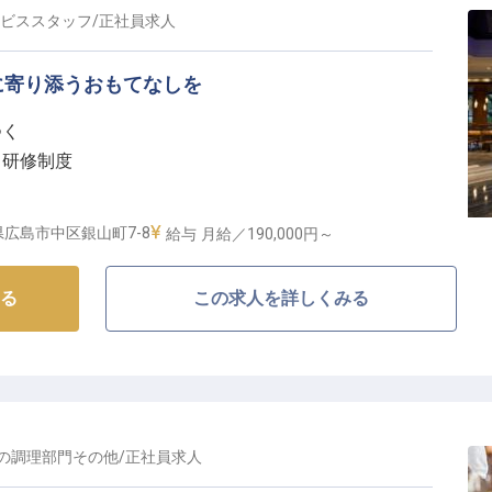
ビススタッフ
/
正社員
求人
に寄り添うおもてなしを
つく
る研修制度
り！
広島市中区銀山町7-8
給与
月給／190,000円～
お客様の旅を彩る】
る
この求人を詳しくみる
では、チェックインからチェックアウトまで、お客様の滞在を快適
切にしています。予約管理、フロント業務、客室清掃な
務に携わることができます。宿泊特化型、観光型、リゾ
の施設を運営する当社だからこそ、幅広いホスピタリテ
お客様の「また来たい」という言葉が私たちの喜びで
の
調理部門その他
/
正社員
求人