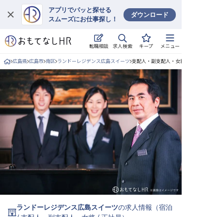
アプリでパッと探せる
ダウンロード
スムーズにお仕事探し！
ログイン
求人検索
転職相談
キープ
メニュー
求人・施設を探す
広島県
広島市
南区
ランドーレジデンス広島スイーツ
支配人・副支配人・女将/正社員の求人
キープした求人
就職・転職 合同説明会
おもてなしHRについて
ご利用の流れ
よくある質問
ホテル・宿泊業界情報コラム
ランドーレジデンス広島スイーツ
の求人情報（
宿泊