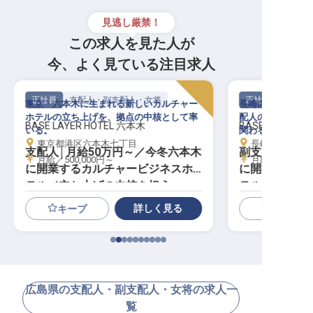
見逃し厳禁！
この求人を見た人が
今、よく見ている注目求人
正社員
支配人・副支配人・女将
正社員
東京・六本木に生まれる新しいカルチャー
長崎の港町に生ま
ホテルの立ち上げを、拠点の中核として率
配人の右腕として
BASE LAYER HOTEL 六本木
BASE LAYER H
いる。
関わる。
東京都港区六本木七丁目
長崎県長崎市
支配人│月給50万円～／今冬六本木
副支配人│月給
月給／500,000円～
月給／350,00
に開業するカルチャービジネスホ
に開業するカ
テル／立ち上げの中核を担う
テル／支配人
げに参画
詳しく見る
キープ
広島県の支配人・副支配人・女将の求人一
覧