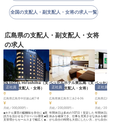
全国の支配人・副支配人・女将の求人一覧
広島県の支配人・副支配人・女将
の求人
EN HOTEL Hiroshima
（
支
ベッセルホテル東広島
（
支
ベッセルイン広島
正社員
正社員
正社員
配人・副支配人・女将
）
配人・副支配人・女将
）
配人・副支配人・
広島県広島市中区銀山町7-8
広島県東広島市三永2-6-36
広島県広島市南区西蟹屋1-
月給／300,000円～
月給／200,000円～
月給／200,000円～
■ホテル運営の醍醐味を存分に ■英
年間休日は多めの107日！安定した
年間休日は多めの107日
語力を活かせるグローバル環境 ■収
休みを確保でき、仕事を充実させな
休みを確保でき、仕事を
支管理からセールスまで幅広く ■人
がら自分の時間も大切にしたい方に
がら自分の時間も大切に
材育成でチーム力を高める喜び ー
ピッタリです。産休・育休の取得・
けます。インセンティブ
ー【広島の魅力を発信する国際的ホ
復帰実績あり！ライフステージの変
取得報酬金制度など福利