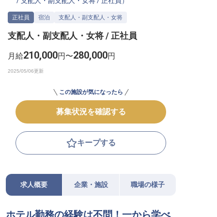
/
支配人・副支配人・女将
/
正社員
）
転職サポートに申し込む
無料
正社員
宿泊
支配人・副支配人・女将
支配人・副支配人・女将 / 正社員
採用をお考えの企業様へ
210,000
280,000
月給
円〜
円
この施設が気になったら
募集状況を確認する
キープする
求人概要
企業・施設
職場の様子
ホテル勤務の経験は不問！一から学べ