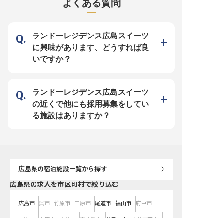
よくある質問
営、施設管理、さらにはSNSでの情
約交渉まで幅広くご担当いただきま
という新しいコンセプト
報発信や地域イベントの企画補助ま
す。 あなたの語学力とこれまでの
魅力を最大限に引き出し
で、多岐にわたる業務を通じて、お
営業経験を活かし、お客様のニーズ
べての方々にとって特別
客様と地域が深く交流できる場を創
を深く理解し、最適なプランを提案
るよう、細部にまで心を
造しています。 お客様の旅がより
することで、感動と満足を創造して
を進めています。 あなた
豊かなものになるよう、心を込めて
ください。 国際的な視点でおもて
業界での豊富な経験と、
ランドーレジデンス広島スイーツ
サポートする喜びを感じられる環境
なしの心を追求し、お客様との信頼
の精神を活かし、お客様
です。 ーー【安定した環境で、あ
関係を築くやりがいを感じられるで
れる空間を共に築きません
に興味があります、どうすれば良
なたの成長を応援します】 地域正
しょう。 ーー【安心して長く働け
しい挑戦を通じて、未来
社員として月給223,000円からスタ
る充実のサポート体制】 年俸制で
界をリードする喜びを分
いですか？
ートし、昇給・賞与であなたの頑張
安定した収入に加え、年1回の昇給
しょう。 ーー【成長を支える環境
りをしっかり評価します。 年間休
と年2回の賞与があり、あなたの頑
と確かなキャリアパス】 
日108日、月9日休みでプライベー
張りをしっかりと評価します。 勤
は、社員一人ひとりの成
トも充実させながら、変形労働時間
務時間は9:30から18:00までで、シ
アアップを大切にしていま
制で効率的に働けます。社会保険完
フト制により月8～9日のお休みが
テル開発のプロジェクト
備はもちろん、研修宿泊制度や勤続
取得可能です。 リフレッシュ休暇
ープニング準備、マーケ
ランドーレジデンス広島スイーツ
褒賞制度もご用意。 地域との共生
や結婚休暇など、プライベートも大
略まで、幅広い業務に携
を目指す当ホテルで、お客様との出
切にできる制度が充実しています。
で、多角的なスキルを習
の近くで他にも採用募集をしてい
会いを楽しみ、あなたのホスピタリ
社会保険完備はもちろん、従業員食
性を高めることができます
ティを存分に発揮してください。
堂や仮眠休憩、西武グループ施設利
250,000円〜330,000
る施設はありますか？
※2025年11月17日時点の情報です
用優待、資格取得支援制度など、働
みの完全週休二日制で、
く皆様を支える福利厚生が豊富に整
トも充実させながら、仕
っており、安心して長くキャリアを
きる環境です。 育児支援
築ける環境です。
格取得支援など、長く安
る福利厚生も充実してお
の新しい挑戦を全力でサ
します。 ※2026年03月
情報です
広島県
の宿泊施設一覧から探す
広島県の求人を市区町村で絞り込む
広島市
呉市
竹原市
三原市
尾道市
福山市
府中市