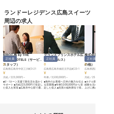
テルでおもてなしの真髄を】 EN
化に応じた働き方ができます。あな
実。働きやすい環境を整
HOTEL Hiroshimは、国内外のゲス
たには、支配人・副支配人候補をお
す。当ホテルで、支配人
トに広島の魅力を伝える架け橋とな
任せ。管理・運営のノウハウを掴
候補として管理力や運営
るホテルです。おもてなしの心と国
ランドーレジデンス広島スイーツ
み、責任者として活躍しませんか？
せんか？シンプルで快適な
際感覚を兼ね備えたホテルとして、
「ベッセルホテル東広島」は東広島
を備えた「ベッセルイン
ゲストの期待を超える価値創造に取
の郷土料理をはじめ、地元名産の食
前」。JR山陽本線・広島
周辺の求人
り組んでいます。広島の文化や歴史
材を活かした料理を提供していま
歩約7分の場所に位置す
を尊重しながら、現代的な快適さを
す。 ※この求人は2025年8月18日時
す。 ※この求人は2025年
融合させた空間で、お客様の思い出
点の情報です
点の情報です
づくりをサポートしています。 ー
ー【ホテルマネジメントのプロフェ
ッショナルとして成長できる環境】
副支配人として、レベニューマネジ
メントから人材育成まで、ホテル運
営の中核を担っていただきます。経
営数値の分析から集客戦略の立案、
チームビルディングなど、ホテルビ
ジネスの多彩な側面に携われるポジ
KIRO広島 by THE
グランドプリンスホテル広
株式会社マリモホ
ションです。英語力を活かした国際
正社員
正社員
正社員
SHAREHOTELS
（
サービス
島
（
セールス
）
ングス 本社
的な環境で、ホスピタリティ業界の
プロフェッショナルとしてさらなる
スタッフ
）
の他
）
高みを目指せます。お客様の笑顔は
もちろん、スタッフの成長を見守る
広島県広島市中区三川町3-21
広島県広島市南区元宇品町23-1
広島県西区庚午北1-17-23
喜びも感じられる、やりがいに満ち
た職場です。あなたのホテルマネジ
月給／223,000円～
年俸／3,500,000円～
月給／250,000円～
メント経験を活かし、共に新たな価
値を創造しませんか？ ※2025年09
■U・Iターン支援で新生活を温かく
■海外のお客様へ日本の魅力を伝え
■ホテル開発の最前線で
月08日時点の情報です
サポート ■月給223,000円で安定し
る営業職 ■年俸3,500,000円から安
経験を活かす ■新しいホ
た収入を実現 ■広島市中心部で通勤
定した収入 ■充実の福利厚生で長く
上げに携わる大きなやりが
便利な好立地です ■地域と共生する
安心して働ける環境 ■シフト制でプ
祝休みでプライベートも
ホテルで多様な経験を ーー【地域
ライベートも大切にできる ーー
週休二日制 ■充実した福
と紡ぐ、心温まるおもてなしの舞
【国際的な舞台で輝くおもてなしの
長く安心して働ける環境 ーー【お
台】 KIRO広島
心】 海外のお客様へ日本の魅力を
客様の心に残るホテルを
byTHESHAREHOTELSは、地域との
発信し、心に残る滞在を演出する宿
び】 私たちは、お客様に
繋がりを大切にし、訪れるお客様に
泊営業のお仕事です。 アジア圏、
ない感動と安らぎを提供
心温まるおもてなしを提供するホテ
欧米豪のマーケットに対し、新規顧
を、ゼロから創り上げる
ルです。 フロント業務から飲食運
客の開拓から既存顧客への提案、契
を注いでいます。 コンテ