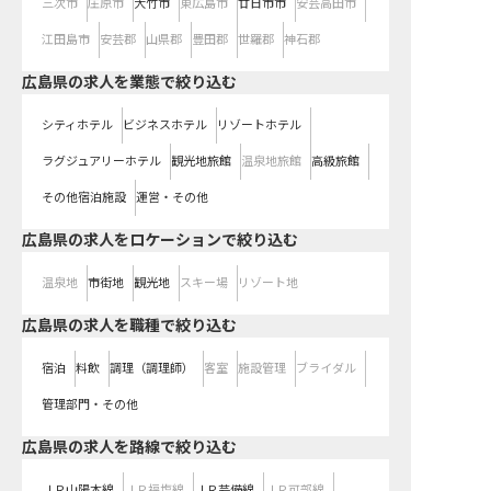
三次市
庄原市
大竹市
東広島市
廿日市市
安芸高田市
江田島市
安芸郡
山県郡
豊田郡
世羅郡
神石郡
広島県の求人を業態で絞り込む
シティホテル
ビジネスホテル
リゾートホテル
ラグジュアリーホテル
観光地旅館
温泉地旅館
高級旅館
その他宿泊施設
運営・その他
広島県の求人をロケーションで絞り込む
温泉地
市街地
観光地
スキー場
リゾート地
広島県の求人を職種で絞り込む
宿泊
料飲
調理（調理師）
客室
施設管理
ブライダル
管理部門・その他
広島県
の求人を路線で絞り込む
ＪＲ山陽本線
ＪＲ福塩線
ＪＲ芸備線
ＪＲ可部線