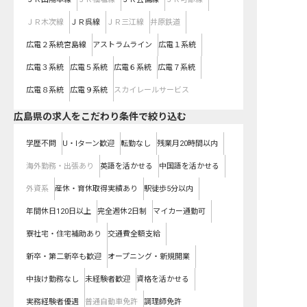
ＪＲ木次線
ＪＲ呉線
ＪＲ三江線
井原鉄道
広電２系統宮島線
アストラムライン
広電１系統
広電３系統
広電５系統
広電６系統
広電７系統
広電８系統
広電９系統
スカイレールサービス
広島県の求人をこだわり条件で絞り込む
学歴不問
U・Iターン歓迎
転勤なし
残業月20時間以内
海外勤務・出張あり
英語を活かせる
中国語を活かせる
外資系
産休・育休取得実績あり
駅徒歩5分以内
年間休日120日以上
完全週休2日制
マイカー通勤可
寮社宅・住宅補助あり
交通費全額支給
新卒・第二新卒も歓迎
オープニング・新規開業
中抜け勤務なし
未経験者歓迎
資格を活かせる
実務経験者優遇
普通自動車免許
調理師免許