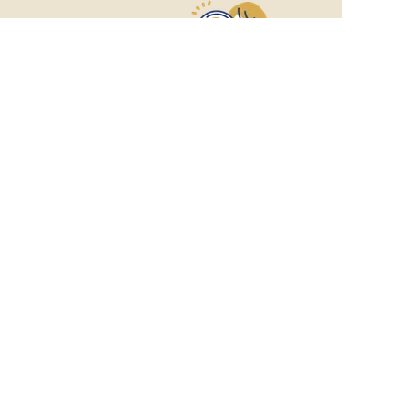
おもてなしHR
が
あなたのお仕事探しを
お手伝いします！
サポート登録後の流れ
サポート

電話で

マッチする

企業と

内定

登録
ヒアリング
求人をご紹介
面接
入社
宿泊業界専任のキャリアアドバイザーがあなたの転
職活動を徹底サポート!
納得できる転職先をご提案いたします。
サポートに申込む
無料