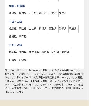
北陸・甲信越
新潟県
長野県
石川県
富山県
山梨県
福井県
中国・四国
広島県
岡山県
山口県
島根県
鳥取県
愛媛県
香川県
徳島県
高知県
九州・沖縄
福岡県
熊本県
鹿児島県
長崎県
大分県
宮崎県
佐賀県
沖縄県
ランドーレジデンス広島スイーツで募集している求人の詳細ページです。
おもてなしHRではランドーレジデンス広島スイーツの募集情報に精通した
キャリアアドバイザーが、求人情報や転職活動をサポートします。広島県
でホテル・旅館の求人・転職情報をお探しの方にピッタリです。ビジネス
ホテルや温泉旅館など
南区
で気になるホテル・旅館の求人があれば、電話
やメールでお問い合わせください。ホテル・旅館の求人・就職・転職なら
【おもてなしHR】