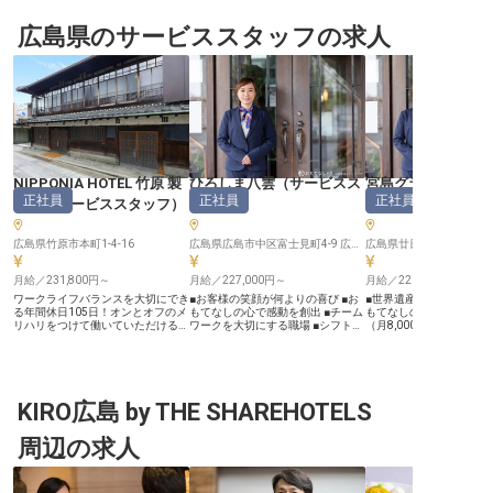
広島県のサービススタッフの求人
NIPPONIA HOTEL 竹原 製
ひろしま八雲
（
サービスス
宮島グランドホテ
正社員
正社員
正社員
塩町
（
サービススタッフ
）
タッフ
）
（
サービススタッ
広島県竹原市本町1-4-16
広島県広島市中区富士見町4-9 広越本社ビル1F、2F
広島県廿日市市宮島町36
月給／231,800円～
月給／227,000円～
月給／220,600円～
ワークライフバランスを大切にでき
■お客様の笑顔が何よりの喜び ■お
■世界遺産・宮島の一流
る年間休日105日！オンとオフのメ
もてなしの心で感動を創出 ■チーム
もてなしの心を磨く ■単
リハリをつけて働いていただける環
ワークを大切にする職場 ■シフト制
（月8,000～10,000円
境をご用意しています。あなたに
で働きやすい環境 ーー【心を込め
働ける ■語学力を活かし
は、宿泊施設スタッフをお任せ。
たおもてなしで、お客様の特別な時
接客スキルが身につく ■
「NIPPONIA HOTEL 竹原 製塩町」
間を演出】 当館「ひろしま八雲」
従業員食堂あり！休日も利用
は、まち全体をホテルとする分散型
では、お客様一人ひとりに寄り添っ
ー【厳島神社を望む宿で
ホテルです。竹原の歴史と文化を堪
たおもてなしを大切にしています。
もてなしを提供】 世界遺
能できる当ホテルで、お客様の思い
KIRO広島 by THE SHAREHOTELS
お出迎えからお見送りまで、すべて
に佇む「宮島グランドホ
出に残る仕事をしてみませんか？一
の瞬間がお客様の思い出となりま
と」で、おもてなしのプ
緒に盛り上げていただける方をお待
す。配膳やドリンク提供はもちろ
ョナルとして活躍しませ
周辺の求人
ちしております。※この求人は2023
ん、お客様情報に応じた細やかな心
テルには欧米豪を中心に
年9月8日時点の情報です
配りで、感動を提供するお仕事で
人観光客が訪れます。お
す。「ありがとう」の言葉をいただ
迎えからお食事のサービ
ける喜びを日々感じながら、おもて
りまで、心温まるサービ