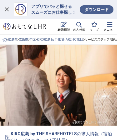
アプリでパッと探せる
ダウンロード
スムーズにお仕事探し！
ログイン
求人検索
転職相談
キープ
メニュー
求人・施設を探す
広島県
広島市
中区
KIRO広島 by THE SHAREHOTELS
サービススタッフ/正社員の求人詳細
キープした求人
就職・転職 合同説明会
おもてなしHRについて
ご利用の流れ
よくある質問
ホテル・宿泊業界情報コラム
KIRO広島 by THE SHAREHOTELS
の求人情報（
宿泊