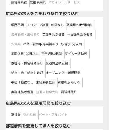
広電８系統
広電９系統
スカイレールサービス
広島県の求人をこだわり条件で絞り込む
学歴不問
U・Iターン歓迎
転勤なし
残業月20時間以内
海外勤務・出張あり
英語を活かせる
中国語を活かせる
外資系
産休・育休取得実績あり
駅徒歩5分以内
年間休日120日以上
完全週休2日制
マイカー通勤可
寮社宅・住宅補助あり
交通費全額支給
新卒・第二新卒も歓迎
オープニング・新規開業
中抜け勤務なし
未経験者歓迎
資格を活かせる
実務経験者優遇
普通自動車免許
調理師免許
広島県の求人を雇用形態で絞り込む
正社員
契約社員
パート・アルバイト
都道府県を変更して求人を絞り込む