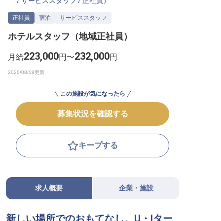
/
サービススタッフ
/
正社員
）
転職サポートに申し込む
無料
正社員
宿泊
サービススタッフ
ホテルスタッフ（地域正社員）
採用をお考えの企業様へ
223,000
232,000
月給
円〜
円
この施設が気になったら
募集状況を確認する
キープする
求人概要
企業・施設
新しい場所でのおもてなし。U・Iター