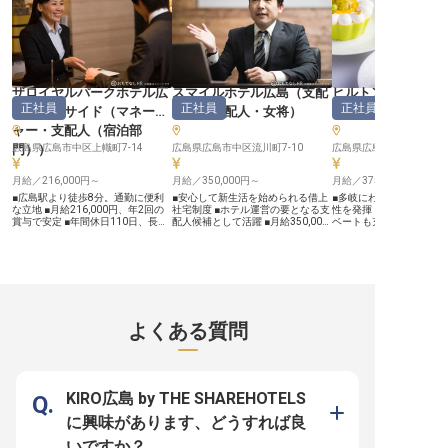
なしのプロフェッショナルとして成
ていただきます。語学力
長できる環境をご用意しています◎
国際的な接客経験が積め
お客様に喜んでいただくことが好き
です。未経験の方も先輩
な方、ぜひ私たちと一緒に働きませ
丁寧に指導いたしますの
んか？ ーー【あなたの「おもてな
ください！ ーー【充実の福利厚生
しの心」を活かせる職場です】 お
で安心の住環境とキャリ
客様との心温まる交流を大切にする
単身寮は月額8,000～10,
当館では、スタッフ同士の絆も深め
道光熱費・Wi-Fi込）と
ザロイヤルパークホテル広
スマイルホテル広島
（
支配
ヒルトン広島
ています！先輩スタッフが丁寧に指
ル！約6畳1Rの個室で、
正社員
正社員
正社員
島リバーサイド
（
マネージ
人・副支配人・女将
）
ネージャー・シェ
導するので、未経験の方も安心して
ーもしっかり確保。3食
スタートできます。10:00～23:00
員食堂は休日も利用可能
ャー・支配人（宿泊部
の間で実働8時間のシフト制を採用
心配なし。勤務後は大浴
門）
広島県広島市中区上幟町7-14
）
しており、ライフスタイルに合わせ
広島県広島市中区流川町7-10
ッシュできます！おもて
広島県広島市中区富士見町1
た働き方が可能です♪「お客様に喜
どの資格取得支援や社外
んでいただくことが好き」という気
加機会もあり、スキルア
月給／216,000円～
月給／350,000円～
月給／375,000円～
持ちがあれば、きっと輝ける職場で
サポート。定年後の再雇
す！ 細やかな気配りと笑顔で、お
るので、長く安心して働
■広島駅より徒歩8分。通勤に便利
■安心して新生活を始められる借上
■多岐にわたるスイーツ
客様の大切な時間をより素晴らしい
す ※2025年08月15日
な立地 ■月給216,000円、年2回の
社宅制度 ■ホテル運営の要となる支
性を発揮 ■年間休日120
ものにする。そんなやりがいを一緒
す
賞与で安定 ■年間休日110日、長期
配人候補として活躍 ■月給350,000
ベートも充実 ■月給375,0
に感じてみませんか？ ※2025年07
休暇も取得可能 ■マネージャー候補
円からの高収入で安定 ■充実の福利
ら、経験を正当に評価 ■
月07日時点の情報です
としてキャリアアップを実現 ーー
厚生と月8～9日の休日で安心 ーー
り、働く皆様の健康をサポー
【広島の地で、心温まるおもてなし
【お客様の笑顔を育む、ホテル運営
ー【お客様の笑顔を彩る
を】 広島の美しい景色を望むリバ
の醍醐味】 広島の地で、お客様に
しのスイーツ】 ラウンジ
ーサイドに位置する当ホテルで、お
心温まる滞在を提供するため、ホテ
提供するケーキや焼き菓
客様に忘れられない滞在を提供しま
ル運営全般に携わっていただきま
ヌーンティー、ウェディ
せんか。 私たちは、お客様一人ひ
す。 売上や人員、施設の管理か
など、多岐にわたるスイ
とりの心に寄り添い、細やかな気配
ら、予約の価格調整、旅行会社への
と製造をお任せします。 
よくある質問
りと上質なサービスでおもてなしの
セールスまで、多岐にわたる業務を
特別なひとときを彩る、
心を表現しています。チェックイン
通じて、お客様の期待を超えるおも
一品をあなたの手で生み
からチェックアウトまで、お客様の
てなしを追求するやりがいを感じら
さい。 素材選びから製法
笑顔のために尽力する喜びを、ぜひ
れるでしょう。 地域に根ざし、訪
わり、最高の品質と感動
あなたも感じてください。 あなた
れるすべての方に忘れられない思い
るおもてなしの心を大切
の経験と情熱が、お客様の旅をより
出を届ける、そんなホテルを共に創
す。 ーー【専門性を高め、キャリ
KIRO広島 by THE SHAREHOTELS
豊かなものにします。 ーー【成長
り上げていきませんか。 ーー【あ
アを築く環境】 ペストリ
を実感できる環境と充実のサポー
なたの経験が輝く、成長と安定のキ
以上の方を歓迎しており
に興味があります、どうすれば良
ト】 当ホテルでは、フロントマネ
ャリアパス】 これまでのホテルで
の経験を存分に活かせる
ージャー候補として、お客様へのサ
のご経験を活かし、支配人候補とし
予算に応じたレシピ開発
いですか？