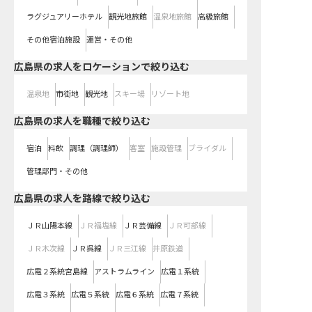
ラグジュアリーホテル
観光地旅館
温泉地旅館
高級旅館
その他宿泊施設
運営・その他
広島県の求人をロケーションで絞り込む
温泉地
市街地
観光地
スキー場
リゾート地
広島県の求人を職種で絞り込む
宿泊
料飲
調理（調理師）
客室
施設管理
ブライダル
管理部門・その他
広島県
の求人を路線で絞り込む
ＪＲ山陽本線
ＪＲ福塩線
ＪＲ芸備線
ＪＲ可部線
ＪＲ木次線
ＪＲ呉線
ＪＲ三江線
井原鉄道
広電２系統宮島線
アストラムライン
広電１系統
広電３系統
広電５系統
広電６系統
広電７系統