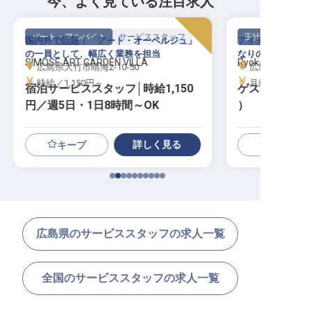
今、よく見ている注目求人
パート・アルバイト
サービススタッフ
正社員
国内外で話題！「アート・オーベルジュ」
アイデアを存分に
の一員として、幅広く業務を担当
なりのおもてなし
SIMOSE ART GARDEN VILLA
Ryokan尾道西山
広島県大竹市晴海2-10-50
広島県尾道市山波
時給／1,150円～
月給／225,00
宿泊サービススタッフ│時給1,150
ゲストリレー
円／週5日・1日8時間～OK
）
詳しく見る
キープ
広島県のサービススタッフの求人一覧
全国のサービススタッフの求人一覧