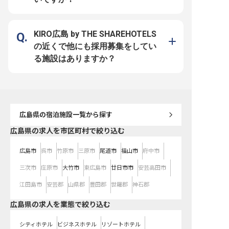
ービスはもちろん、チームをまと
てキャリアアップを目指せる環境で
ンバーへの指導・育成、
め、後進の育成にも携わる重要な役
す。 借上社宅制度で安心して新生
ど、エグゼクティブとし
割を担っていただきます。 充実し
活をスタートでき、月給350,000円
務に携わっていただきます
た福利厚生や自己啓発支援制度を活
からの安定した収入と年2回の賞与
休日120日としっかり休
用し、自身のスキルアップも目指せ
で、日々の頑張りがしっかりと評価
心身ともにリフレッシュ
る環境です。年間休日110日、長期
されます。 従業員割引や資格取得
長期的にキャリアを築い
KIRO広島 by THE SHAREHOTELS
休暇も推奨しており、プライベート
奨励制度など、充実した福利厚生も
しょう。 ※2026年03月
も大切にしながら長く安心して働け
魅力。 お客様への「おもてなし」
情報です
の近くで他にも採用募集をしてい
ます。 あなたの経験を活かし、私
の心を大切にしながら、自身の成長
たちと共にホテルを盛り上げていき
とホテルの発展に貢献できる、やり
る施設はありますか？
ましょう。 ※2026年04月22日時点
がいのある日々が待っています。
の情報です
広島県
の宿泊施設一覧から探す
広島県の求人を市区町村で絞り込む
広島市
呉市
竹原市
三原市
尾道市
福山市
府中市
三次市
庄原市
大竹市
東広島市
廿日市市
安芸高田市
江田島市
安芸郡
山県郡
豊田郡
世羅郡
神石郡
広島県の求人を業態で絞り込む
シティホテル
ビジネスホテル
リゾートホテル