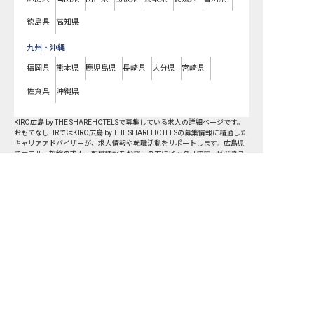
徳島県
高知県
九州・沖縄
福岡県
熊本県
鹿児島県
長崎県
大分県
宮崎県
佐賀県
沖縄県
KIRO広島 by THE SHAREHOTELSで募集している求人の詳細ページです。
おもてなしHRではKIRO広島 by THE SHAREHOTELSの募集情報に精通した
キャリアアドバイザーが、求人情報や転職活動をサポートします。広島県
でホテル・旅館の求人・転職情報をお探しの方にピッタリです。ビジネス
ホテルや温泉旅館など
中区
で気になるホテル・旅館の求人があれば、電話
やメールでお問い合わせください。ホテル・旅館の求人・就職・転職なら
【おもてなしHR】
おもてなしHR
が
あなたのお仕事探しを
お手伝いします！