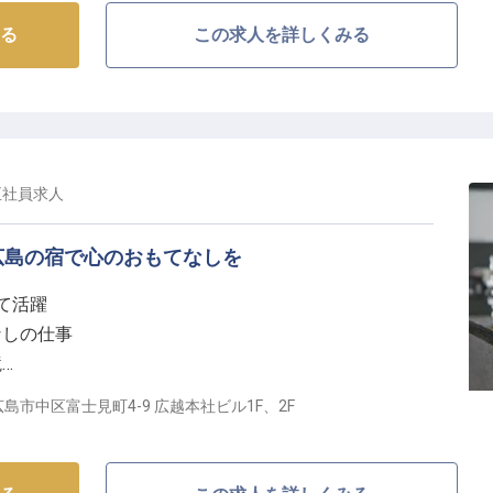
る
この求人を詳しくみる
正社員
求人
広島の宿で心のおもてなしを
て活躍
なしの仕事
境
群
島市中区富士見町4-9 広越本社ビル1F、2F
もてなしの架け橋に】
ズラー」という3つの個性豊かな店舗が集まるビルの1階