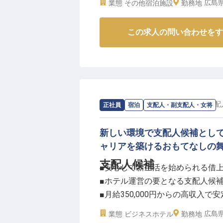
広島県
業態
その他宿泊施設
素敵な思い出づくりに貢献しませ
勤務地
家族までたくさんのお客様にご利用
※2025年06月13日時点の情報です
情報です
この求人の問い合わせをす
求人情報：
スマイルホテル広島
の
支配
正社員
宿泊
支配人・副支配人・女将
新しい環境で支配人候補とし
ャリアを築けるおもてなしの
支配人候補
■安心して新生活を始められる借
■ホテル運営の要となる支配人候
■月給350,000円からの高収入で安
■充実の福利厚生と月8～9日の休
広島県
業態
ビジネスホテル
勤務地