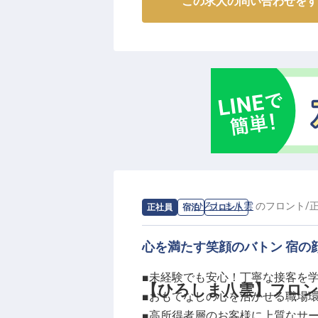
この求人の問い合わせをす
フロントで、お客様をあたたかく
だけでなく、お客様のエスコート
るおもてなしを通じて、訪れる方
とう」の言葉と笑顔に包まれる、
ーー【あなたの「おもてなし力」
フロント業務を通じて、接客マナーは
作スキルや電話応対、会計業務な
つきます。お客様に喜んでいただ
の職場です。シフト制を採用して
の食と文化を支える「広越株式会
求人情報：
ひろしま八雲
の
フロント
/
正社員
宿泊
フロント
分に発揮してみませんか？
※2025年07月07日時点の情報です
心を満たす笑顔のバトン 宿の
■未経験でも安心！丁寧な接客を
【ひろしま八雲】フロ
■おもてなしの心を活かせる職場
■高所得者層のお客様に上質なサ