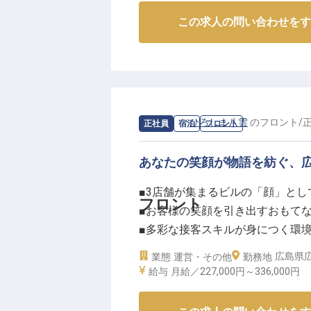
この求人の問い合わせをす
求人情報：
ひろしま八雲
の
フロント
/
正社員
宿泊
フロント
あなたの笑顔が物語を紡ぐ、
■3店舗が集まるビルの「顔」とし
フロント
■お客様の笑顔を引き出すおもて
■多彩な接客スキルが身につく環
■充実のシフト制で働きやすさ抜
広島県広
業態
運営・その他
勤務地
給与
月給／227,000円～
336,000円
ーー【3つの味わいをつなぐ、お
「ひろしま八雲」「味味亭」「シ