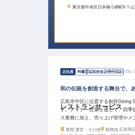
東京都中央区日本橋小網町6-1 山
求人情報：
創作Dining SHARI流川
の
レ
正社員
料飲
レストランサービス
和の伝統を創造する舞台で、
広島市中区に位置する創作Dinin
レストランサービス
す。ディナー営業を通じて、四季
ス業務に加え、売り上げ管理やメ
ントも担当。積極的なチャレンジ
広島県広
業態
運営・その他
勤務地
月給223,100円～380,000円、