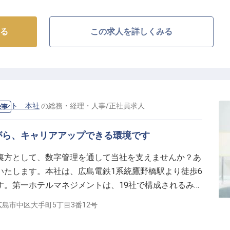
る
この求人を詳しくみる
メント 本社
の
総務・経理・人事
/
正社員
求人
人事
がら、キャリアアップできる環境です
裏方として、数字管理を通して当社を支えませんか？あ
いたします。本社は、広島電鉄1系統鷹野橋駅より徒歩6
す。第一ホテルマネジメントは、19社で構成されるみど
ート施設の運営やビジネスホテル経営を展開しており、
島市中区大手町5丁目3番12号
 づくり」を理念に掲げています。※この求人は2023年