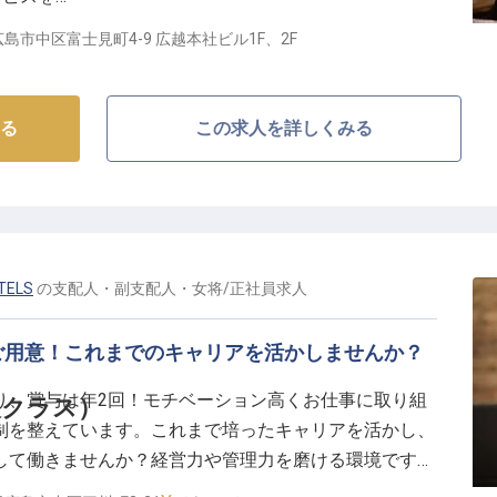
生充実
島市中区富士見町4-9 広越本社ビル1F、2F
む職場です】
ズラー」の3店舗が入る複合施設のフロントとして、お
る
この求人を詳しくみる
お仕事です。スピード重視ではなく、一人ひとりのお客
にしています。
まるサービスで感動を提供しませんか？高所得者層のお
が求められる環境で、あなたのホスピタリティを存分に
TELS
の
支配人・副支配人・女将
/
正社員
求人
境があります】
ご用意！これまでのキャリアを活かしませんか？
できる環境をご用意しています！マネジメント能力を活
験者も大歓迎です！実働8時間のシフト制で、ワークラ
り、賞与は年2回！モチベーション高くお仕事に取り組
人クラス）
家族手当や住宅手当、食事代補助など福利厚生も充実！
制を整えています。これまで培ったキャリアを活かし、
をいただける喜びを日々感じながら、おもてなしのプロ
して働きませんか？経営力や管理力を磨ける環境です。
環境です。あなたの笑顔とホスピタリティで、お客様の
OTELSは、全11タイプ49室の客室を備え、おひとりさまからご