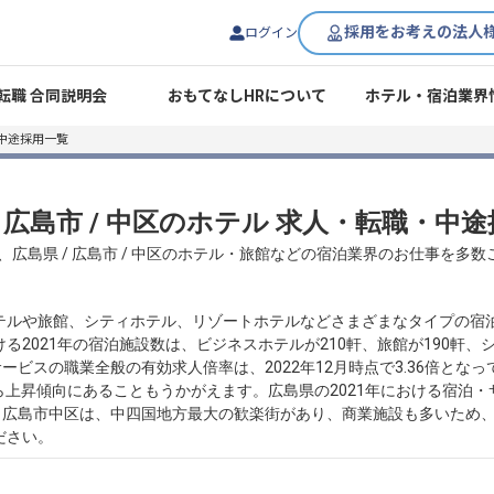
採用をお考えの法人
ログイン
転職 合同説明会
おもてなしHRについて
ホテル・宿泊業界
中途採用一覧
/ 広島市 / 中区のホテル 求人・転職・中
、広島県 / 広島市 / 中区のホテル・旅館などの宿泊業界のお仕事を多
テルや旅館、シティホテル、リゾートホテルなどさまざまなタイプの宿
2021年の宿泊施設数は、ビジネスホテルが210軒、旅館が190軒、シ
ビスの職業全般の有効求人倍率は、2022年12月時点で3.36倍となって
から上昇傾向にあることもうかがえます。広島県の2021年における宿泊
います。広島市中区は、中四国地方最大の歓楽街があり、商業施設も多いた
ださい。