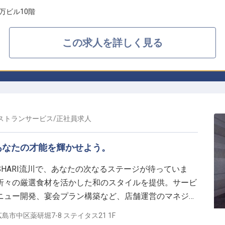
万ビル10階
この求人を詳しく見る
ストランサービス
/
正社員
求人
あなたの才能を輝かせよう。
g SHARI流川で、あなたの次なるステージが待っていま
折々の厳選食材を活かした和のスタイルを提供。サービ
ニュー開発、宴会プラン構築など、店舗運営のマネジメ
精神を持ち、チームでの接客を楽しむ方、大歓迎です。
島市中区薬研堀7-8 ステイタス21 1F
成長の機会がここに。