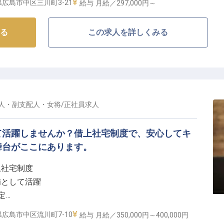
広島市中区三川町3-21
給与
月給／297,000円～
んか？
いただいています。※この求人は2024年3月5日時点の
る
この求人を詳しくみる
人・副支配人・女将
/
正社員
求人
て活躍しませんか？借上社宅制度で、安心してキ
舞台がここにあります。
上社宅制度
補として活躍
定
日で安心
広島市中区流川町7-10
給与
月給／350,000円～
400,000円