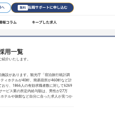
様へ
転職サポートに申し込む
無料
情報コラム
キープした求人
途採用一覧
数ご紹介いたします。
泊施設があります。観光庁「宿泊旅行統計調
ティホテルが40軒、簡易宿所が460軒など計
おり、1866人の有効求職者数に対して6269
・サービス業の所定内給与額は、男性が27万
め、ホテルや旅館など自分に合った求人が見つか