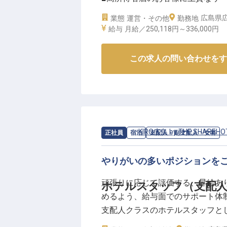
■家族手当や食事補助など福利厚
広島県広
業態
運営・その他
勤務地
給与
月給／250,118円～
336,000円
ーー【上質なおもてなしの心を育
「ひろしま八雲」「味味亭」「シ
この求人の問い合わせをす
客様の大切な時間をサポートする
様に寄り添った丁寧な対応を大切
お出迎えからお見送りまで、心温
客様も多く、質の高いおもてなし
発揮できます！
求人情報：
KIRO広島 by THE SHAREHO
正社員
宿泊
支配人・副支配人・女将
ーー【あなたの成長を応援する環
やりがいの多いポジションを
未経験からでも安心してスタート
かしたい方や、ブライダル業界経
頑張りに応じて評価する、昇給あ
ホテルスタッフ（支配
イフバランスも大切にできます。
めるよう、給与面でのサポート体
お客様から「ありがとう」の言葉
支配人クラスのホテルスタッフと
フェッショナルとして成長できる
KIRO広島 by THE SHAREH