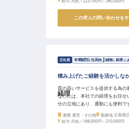
給与
月給／223,100円～
380,000円
※2025年05月19日時点の情報です
この求人の問い合わせをす
求人情報：
株式会社第一ホテルマネジ
正社員
管理部門・その他
総務・経理・
積み上げたご経験を活かしな
質の高いサービスを提供する為の
経理
なたには、本社での経理をお任せ
分の立地にあり、通勤にも便利で
りグループの一員です。温泉リゾ
広島県広
業態
運営・その他
勤務地
「笑顔あふれる ひと・まち・ゆめ
給与
月給／188,000円～
210,000円
12月28日時点の情報です