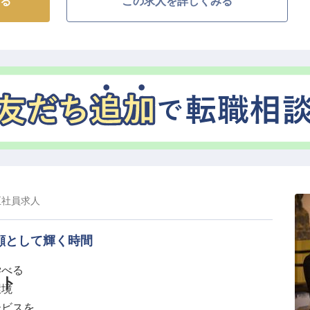
る
この求人を詳しくみる
お迎えするお仕事です。チェックイン・チェックアウト
やクローク業務、配車手配のサポートなど、多岐にわた
々の広島での思い出づくりをお手伝いします。「ありが
やりがいに満ちた毎日をぜひ体験してください★
を磨く絶好の環境】
もちろん、予約管理システム（Table Check）の操
ど、ホスピタリティ業界で求められる幅広い能力が身に
くことが好きな方にとって、その想いを形にできる理想
いるので、プライベートとの両立もしやすい環境。広島
社」の一員として、あなたのホスピタリティセンスを存
正社員
求人
顔として輝く時間
学べる
ント
環境
ービスを