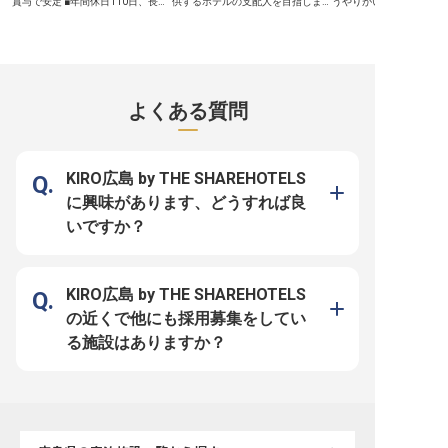
賞与で安定 ■年間休日110日、長期
供するホテルの支配人を目指しまし
うやりがい ■昇給・賞与
休暇も取得可能 ■マネージャー候補
ょう！ホテルの勤務経験がない方も
りが評価される ■産育休
としてキャリアアップを実現 ーー
始められるお仕事です。昇給・賞与
長く働ける環境 ーー【お客様の心
【広島の地で、心温まるおもてなし
であなたの頑張りはしっかり評価！
に残るおもてなしを追求】
を】 広島の美しい景色を望むリバ
年間休日は108日と多めで、シフト
テッサホテル広島銀山町
ーサイドに位置する当ホテルで、お
にはあなたの生活リズムが考慮され
様に忘れられない滞在を
客様に忘れられない滞在を提供しま
るので、仕事とプライベートの両立
め、おもてなしの心を大
せんか。 私たちは、お客様一人ひ
を目指す方にもぴったりの職場で
ます。 ホテル内のレスト
とりの心に寄り添い、細やかな気配
す。グループ施設の利用には社員割
は、朝食のビュッフェか
よくある質問
りと上質なサービスでおもてなしの
引を適用！まずは一歩踏み出してみ
インバーまで、お客様の
心を表現しています。チェックイン
ませんか？※この求人は2022年4月
す料理を提供。地元の食
からチェックアウトまで、お客様の
26日時点の情報です
し、季節ごとの旬の味覚
笑顔のために尽力する喜びを、ぜひ
たメニューで、お客様に
あなたも感じてください。 あなた
をお届けします。 あなた
の経験と情熱が、お客様の旅をより
豊かな料理で、お客様の
KIRO広島 by THE SHAREHOTELS
豊かなものにします。 ーー【成長
を彩りませんか。 ーー【成長と安
を実感できる環境と充実のサポー
定を支える充実の環境】 
に興味があります、どうすれば良
ト】 当ホテルでは、フロントマネ
では、料理長候補として
ージャー候補として、お客様へのサ
ャリアアップを全力で支
いですか？
ービスはもちろん、チームをまと
食材の発注からメニュー
め、後進の育成にも携わる重要な役
ッフ教育まで、幅広い業
割を担っていただきます。 充実し
マネジメントスキルを磨
た福利厚生や自己啓発支援制度を活
す。月8～9日の休日やリ
用し、自身のスキルアップも目指せ
ュ休暇、産前産後・育児
る環境です。年間休日110日、長期
実績もあり、プライベー
KIRO広島 by THE SHAREHOTELS
休暇も推奨しており、プライベート
しながら長く活躍できます
も大切にしながら長く安心して働け
社宅制度や赴任交通費・
の近くで他にも採用募集をしてい
ます。 あなたの経験を活かし、私
補助など、安心して新生
たちと共にホテルを盛り上げていき
れるサポート体制も万全
る施設はありますか？
ましょう。 ※2026年04月22日時点
※2026年04月22日時点
の情報です