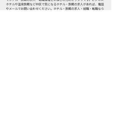
ホテルや温泉旅館など
中区
で気になるホテル・旅館の求人があれば、電話
やメールでお問い合わせください。ホテル・旅館の求人・就職・転職なら
【おもてなしHR】
おもてなしHR
が
あなたのお仕事探しを
お手伝いします！
サポート登録後の流れ
サポート

電話で

マッチする

企業と

内定

登録
ヒアリング
求人をご紹介
面接
入社
宿泊業界専任のキャリアアドバイザーがあなたの転
職活動を徹底サポート!
納得できる転職先をご提案いたします。