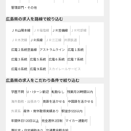
管理部門・その他
広島県
の求人を路線で絞り込む
ＪＲ山陽本線
ＪＲ福塩線
ＪＲ芸備線
ＪＲ可部線
ＪＲ木次線
ＪＲ呉線
ＪＲ三江線
井原鉄道
広電２系統宮島線
アストラムライン
広電１系統
広電３系統
広電５系統
広電６系統
広電７系統
広電８系統
広電９系統
スカイレールサービス
広島県の求人をこだわり条件で絞り込む
学歴不問
U・Iターン歓迎
転勤なし
残業月20時間以内
海外勤務・出張あり
英語を活かせる
中国語を活かせる
外資系
産休・育休取得実績あり
駅徒歩5分以内
年間休日120日以上
完全週休2日制
マイカー通勤可
寮社宅・住宅補助あり
交通費全額支給