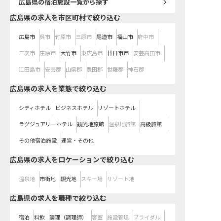
広島県
の宿泊施設一覧から探す
広島県の求人を市区町村で絞り込む
広島市
呉市
竹原市
三原市
尾道市
福山市
府中市
三次市
庄原市
大竹市
東広島市
廿日市市
安芸高田市
江田島市
安芸郡
山県郡
豊田郡
世羅郡
神石郡
広島県の求人を業態で絞り込む
シティホテル
ビジネスホテル
リゾートホテル
ラグジュアリーホテル
観光地旅館
温泉地旅館
高級旅館
その他宿泊施設
運営・その他
広島県の求人をロケーションで絞り込む
温泉地
市街地
観光地
スキー場
リゾート地
広島県の求人を職種で絞り込む
宿泊
料飲
調理（調理師）
客室
施設管理
ブライダル