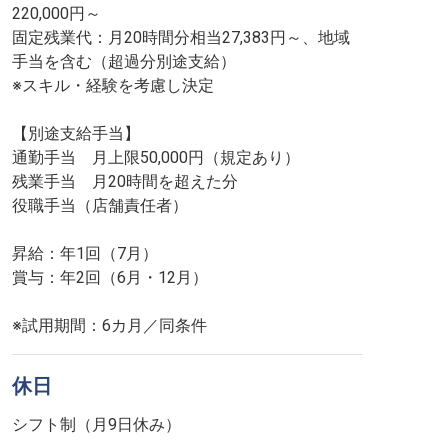
220,000円～
固定残業代：⽉20時間分相当27,383円～、地域
手当を含む（超過分別途支給）
※スキル・経験を考慮し決定
【別途支給手当】
通勤手当 ⽉上限50,000円（規定あり）
残業⼿当 ⽉20時間を超えた分
役職⼿当（店舗責任者）
昇給：年1回（7⽉）
賞与：年2回（6⽉・12⽉）
※試用期間：6カ月／同条件
休日
シフト制（⽉9⽇休み）