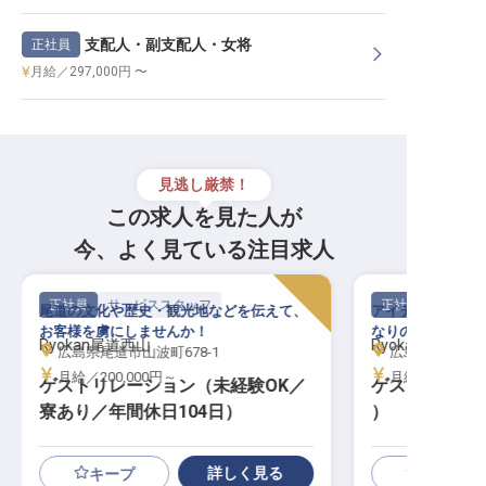
支配人・副支配人・女将
正社員
月給／297,000円 〜
見逃し厳禁！
この求人を見た人が
今、よく見ている注目求人
正社員
サービススタッフ
正社員
尾道の文化や歴史・観光地などを伝えて、
アイデアを存分に
お客様を虜にしませんか！
なりのおもてなし
Ryokan尾道西山
Ryokan尾道西山
広島県尾道市山波町678-1
広島県尾道市山波
月給／200,000円～
月給／225,00
ゲストリレーション（未経験OK／
ゲストリレー
寮あり／年間休日104日）
）
詳しく見る
キープ