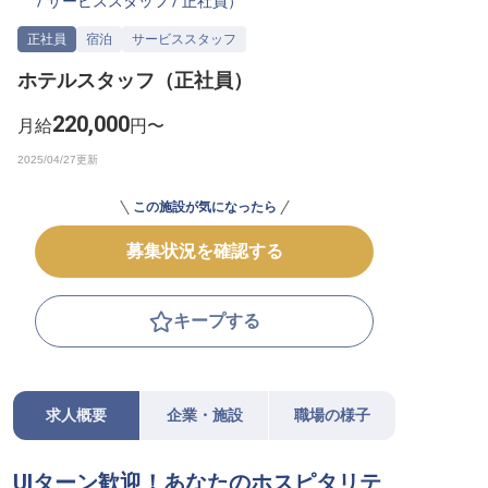
/
サービススタッフ
/
正社員
）
転職サポートに申し込む
無料
正社員
宿泊
サービススタッフ
ホテルスタッフ（正社員）
採用をお考えの企業様へ
220,000
月給
円〜
この施設が気になったら
募集状況を確認する
キープする
求人概要
企業・施設
職場の様子
UIターン歓迎！あなたのホスピタリテ