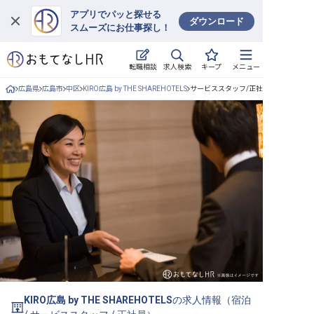
アプリでパッと探せる
ダウンロード
スムーズにお仕事探し！
ログイン
求人検索
転職相談
キープ
メニュー
求人・施設を探す
広島県
広島市
中区
KIRO広島 by THE SHAREHOTELS
サービススタッフ/正社員の求人詳細
キープした求人
就職・転職 合同説明会
おもてなしHRについて
ご利用の流れ
よくある質問
ホテル・宿泊業界情報コラム
KIRO広島 by THE SHAREHOTELS
の求人情報（
宿泊