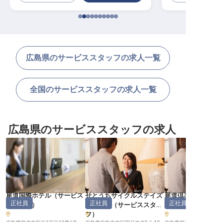
広島県のサービススタッフの求人一覧
全国のサービススタッフの求人一覧
広島県のサービススタッフの求人
尾道国際ホテル
（
サービス
せとうちサイクルステイズ
尾道倶楽部
正社員
正社員
正社員
スタッフ
）
広島宇品
（
サービススタッ
ッフ
）
フ
）