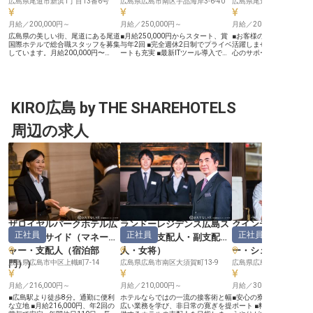
広島県尾道市新浜1丁目13番6号
広島県広島市南区宇品海岸3-6-40
広島県尾道市西辻堂町15-
月給／200,000円～
月給／250,000円～
月給／200,000円～
広島県の美しい街、尾道にある尾道
■月給250,000円からスタート、賞
■お客様の旅を彩るフロ
国際ホテルで総合職スタッフを募集
与年2回 ■完全週休2日制でプライベ
活躍しませんか ■未経験
しています。月給200,000円〜
ートも充実 ■最新ITツール導入で業
心のサポート体制で成長を
250,000円の正社員として、フロン
務効率化を実現 ■温泉やジムなど施
給年1回、賞与年2回で頑
ト業務、宴会準備、ホール接客など
設利用割引でリフレッシュ ーー
っかり評価 ■社会保険完
多岐にわたる業務を担当。お客様と
【お客様の旅を彩るおもてなしの舞
て長く働ける環境です ーー【お客
の触れ合いを通じて、一流のホスピ
台】 お客様の旅の思い出を豊かに
様の心に残るおもてなしを
タリティを身につけるチャンスで
する、心温まるおもてなしを提供し
内の美しい景色に囲まれ
す。あなたの笑顔とおもてなしの心
KIRO広島 by THE SHAREHOTELS
ています。ゲストリレーションとし
お客様の旅を最高の思い
で、尾道の魅力をさらに引き立てて
て、お客様一人ひとりに寄り添い、
手伝いをしませんか。 チ
ください。新しい一歩をここ尾道国
期待を超える感動を創造するお仕事
ン・アウト業務はもちろ
周辺の求人
際ホテルで踏み出しませんか？
です。 新規企画の立案から販売、
カフェの運営や宿泊プラ
※2024年08月26日時点の情報です
接客まで、幅広い業務を通じてお客
ど、幅広い業務を通じて
様との出会いを大切にし、忘れられ
温かい交流が生まれます。
ない体験を演出する喜びを感じられ
とりに寄り添うおもてな
ます。語学力を活かせる場面もあ
お客様の笑顔を引き出す
り、国際色豊かなお客様をお迎えす
感じられる職場です。 ーー【成長
る機会もございます。 ーー【働き
を支える温かい職場環境】
やすさを追求した環境とキャリアア
の笑顔のために、私たち
ップ】 スタッフが安心して長く働
尊重し、支え合う温かい
けるよう、最新のITツールやスマー
クを大切にしています。 
トチェックインシステムを導入し、
方でも安心してスタート
業務効率化を推進しています。これ
う、先輩スタッフが丁寧
ザロイヤルパークホテル広
ランドーレジデンス広島ス
クインテッサホテ
により、お客様と向き合う時間を増
いたします。 月給200,0
正社員
正社員
正社員
島リバーサイド
（
マネージ
イーツ
（
支配人・副支配
山町
（
料理長・マ
やし、質の高いサービス提供に集中
275,000円、昇給年1回
できる環境です。 社会保険完備は
と、あなたの頑張りを正
ャー・支配人（宿泊部
人・女将
）
ー・シェフ
もちろん、自社施設や提携施設の割
る制度も充実。 社会保険
門）
広島県広島市中区上幟町7-14
）
引、併設レストランの割引など、充
広島県広島市南区大須賀町13-9
安心して長くキャリアを
広島県広島市中区銀山町
実した福利厚生も魅力。勤務前後に
がここにあります。 ※202
温泉やジムを利用でき、心身ともに
06日時点の情報です
月給／216,000円～
月給／210,000円～
月給／300,000円～
リフレッシュしながら、あなたのキ
ャリアを築いていける場所です。
■広島駅より徒歩8分。通勤に便利
ホテルならではの一流の接客術と幅
■安心の寮・社宅完備で
※2025年12月08日時点の情報です
な立地 ■月給216,000円、年2回の
広い業務を学び、非日常の寛ぎを提
ポート ■料理長候補とし