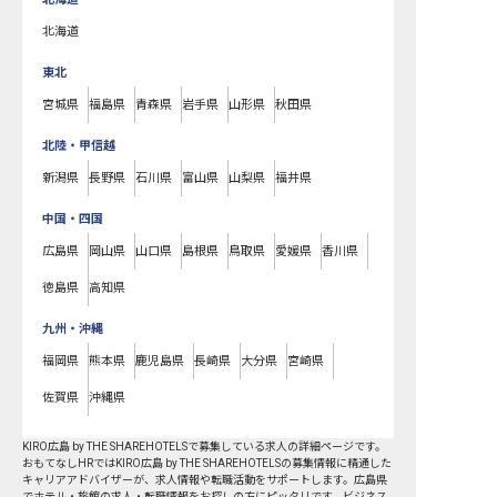
北海道
東北
宮城県
福島県
青森県
岩手県
山形県
秋田県
北陸・甲信越
新潟県
長野県
石川県
富山県
山梨県
福井県
中国・四国
広島県
岡山県
山口県
島根県
鳥取県
愛媛県
香川県
徳島県
高知県
九州・沖縄
福岡県
熊本県
鹿児島県
長崎県
大分県
宮崎県
佐賀県
沖縄県
KIRO広島 by THE SHAREHOTELSで募集している求人の詳細ページです。
おもてなしHRではKIRO広島 by THE SHAREHOTELSの募集情報に精通した
キャリアアドバイザーが、求人情報や転職活動をサポートします。広島県
でホテル・旅館の求人・転職情報をお探しの方にピッタリです。ビジネス