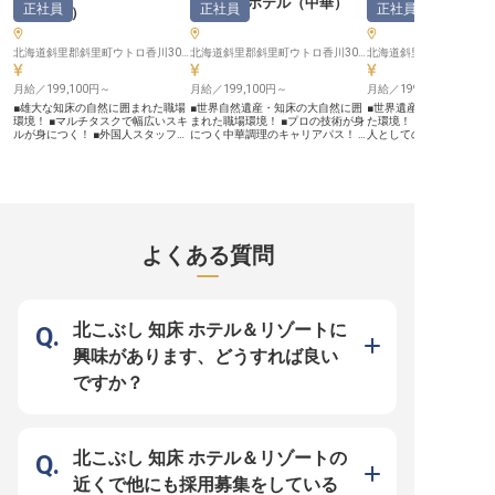
知床第一ホテル
（
中華
）
正社員
正社員
正社員
理・人事
）
（洋食）
境づくりに力を入れています。月9
整えています。UDS株式
日の休日や充実した休暇制度に加
する「由縁」ブランドで
え、制服貸与や従業員食堂完備な
してのスキルアップはも
北海道斜里郡斜里町ウトロ香川306番地
ど、日々の業務をサポートする福利
北海道斜里郡斜里町ウトロ香川306番地
ネジメント能力も磨ける
厚生も充実。今回は宴会場の食器洗
です。北海道の食材に精
浄・管理責任者として、チームをま
人として、自分のアイデ
月給／199,100円～
月給／199,100円～
月給／199,100円～
とめ、業務を円滑に進める重要なポ
存分に発揮できる環境で
ジションです。これまでの経験を活
館ならではの季節感あふ
■雄大な知床の自然に囲まれた職場
■世界自然遺産・知床の大自然に囲
■世界遺産・知床の大自
かし、マネジメントスキルを磨きな
で、お客様と従業員の架
環境！ ■マルチタスクで幅広いスキ
まれた職場環境！ ■プロの技術が身
た環境！ ■洋食の腕を磨
がら、ホテル運営の一翼を担うやり
重要な役割を担っていた
ルが身につく！ ■外国人スタッフと
につく中華調理のキャリアパス！ ■
人としての成長！ ■シフ
がいを感じていただけます。安定し
※2025年07月22日時点
の交流でグローバル視点を養える！
シフト制で働きやすい勤務体系！ ■
のペースで働ける！ ■屋
た環境で、あなたのキャリアをさら
■寮完備で安心して働ける環境をご
働きながら暮らせる社員寮完備！
リーンな職場環境！ ーー【北海道
に発展させましょう。 ※2025年12
用意！ ーー【北海道・知床の大自
ーー【北海道・知床の大自然を感じ
の秘境・知床で腕を振る
月26日時点の情報です
然と共に成長できる職場】 知床の
る料理人としての新たな一歩】 世
人の醍醐味】 世界自然遺
壮大な自然に囲まれた「知床第一ホ
界自然遺産に登録された知床の玄関
録された神秘の地「知床」
テル」で、あなたの力を活かしませ
口に位置する知床第一ホテル。当ホ
折々の絶景と豊かな自然
んか？当ホテルは、世界自然遺産に
テルでは、豊かな自然の恵みを活か
「知床第一ホテル」で、
も登録された美しい知床の玄関口と
した中華料理を通じて、全国からの
理スキルを活かしません
よくある質問
して、国内外から多くのお客様をお
お客様に感動と喜びをお届けしてい
ルでは、北海道の新鮮な
迎えしています。 総務スタッフと
ます。四季折々の新鮮な食材を使っ
た洋食メニューで、全国
して、ホテル運営の要となる大切な
た創作中華は、多くのリピーターに
のお客様に感動と喜びを
お仕事をお任せします。書類作成や
愛されています。 調理スタッフと
います！ 知床の大自然の
管理業務だけでなく、時にはフロン
して、お客様の旅の思い出に残る
かに料理で表現するか、
トやレストランでお客様と直接触れ
「美味しい」という感動を一緒に創
ての腕の見せどころです
北こぶし 知床 ホテル＆リゾートに
合う機会も。 知床の魅力ととも
り上げてみませんか？ 料理人とし
「美味しい！」の笑顔が
に、おもてなしの心を届ける喜びを
ての腕を磨きながら、知床の魅力を
りがいになります！ ーー【チーム
興味があります、どうすれば良い
感じられる職場です！ ーー【多彩
発信するやりがいのあるお仕事で
ワークを大切に、一人ひ
な業務で成長できるマルチタスクの
す！ ーー【チームワークを大切に
る職場】 調理スタッフと
ですか？
醍醐味】 総務業務をメインに、フ
する和やかな職場環境】 経験豊富
できる環境が整っていま
ロント対応やレストラン業務など、
な先輩スタッフが丁寧に指導します
タッフからのきめ細やか
ホテル運営の様々な側面に携わるこ
ので、中華調理の基本から応用まで
洋食の技術を着実に磨けま
とができます！一日の中で複数の業
着実にスキルアップできる環境が整
フト制を採用しているの
務を担当するマルチタスクは、幅広
っています。シフト制を採用してお
ライフスタイルに合わせ
いスキルと経験を短期間で身につけ
り、チーム全体でサポートし合う風
可能です。また、屋内禁
北こぶし 知床 ホテル＆リゾートの
るチャンス！ また、外国人スタッ
土があるため、安心して働くことが
ンな環境で健康に配慮し
フのサポート業務も担当いただくた
できます。また、社員寮を完備して
りを心がけています。 知
近くで他にも採用募集をしている
め、異文化コミュニケーション能力
いるので、遠方からの応募も歓迎で
を料理で伝える一員とし