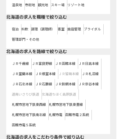
温泉地
市街地
観光地
スキー場
リゾート地
北海道の求人を職種で絞り込む
宿泊
料飲
調理（調理師）
客室
施設管理
ブライダル
管理部門・その他
北海道
の求人を路線で絞り込む
ＪＲ千歳線
ＪＲ富良野線
ＪＲ函館本線
ＪＲ日高本線
ＪＲ室蘭本線
ＪＲ根室本線
ＪＲ留萌本線
ＪＲ札沼線
ＪＲ石北本線
ＪＲ石勝線
ＪＲ釧網本線
ＪＲ宗谷本線
道南いさりび鉄道
北海道ちほく高原鉄道
札幌市営地下鉄東西線
札幌市営地下鉄東豊線
札幌市営地下鉄南北線
札幌市電
函館市電２系統
函館市電５系統
北海道の求人をこだわり条件で絞り込む