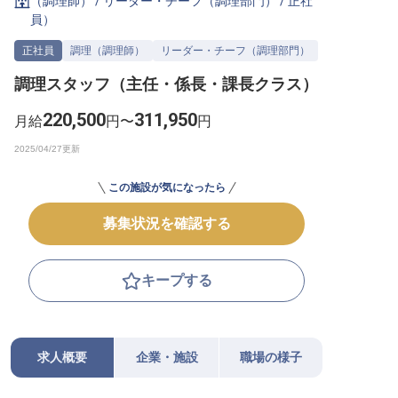
（調理師）
/
リーダー・チーフ（調理部門）
/
正社
員
）
転職サポートに申し込む
無料
正社員
調理（調理師）
リーダー・チーフ（調理部門）
採用をお考えの企業様へ
調理スタッフ（主任・係長・課長クラス）
220,500
311,950
月給
円〜
円
この施設が気になったら
募集状況を確認する
キープする
求人概要
企業・施設
職場の様子