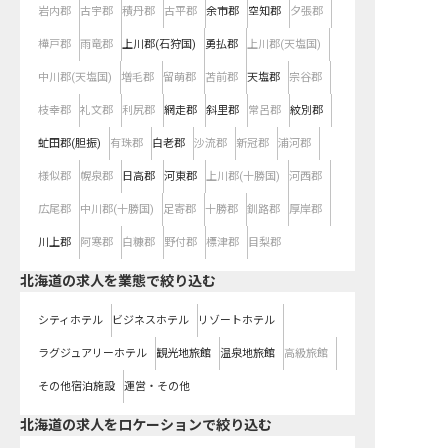
岩内郡
古宇郡
積丹郡
古平郡
余市郡
空知郡
夕張郡
樺戸郡
雨竜郡
上川郡(石狩国)
勇払郡
上川郡(天塩国)
中川郡(天塩国)
増毛郡
留萌郡
苫前郡
天塩郡
宗谷郡
枝幸郡
礼文郡
利尻郡
網走郡
斜里郡
常呂郡
紋別郡
虻田郡(胆振)
有珠郡
白老郡
沙流郡
新冠郡
浦河郡
様似郡
幌泉郡
日高郡
河東郡
上川郡(十勝国)
河西郡
広尾郡
中川郡(十勝国)
足寄郡
十勝郡
釧路郡
厚岸郡
川上郡
阿寒郡
白糠郡
野付郡
標津郡
目梨郡
北海道の求人を業態で絞り込む
シティホテル
ビジネスホテル
リゾートホテル
ラグジュアリーホテル
観光地旅館
温泉地旅館
高級旅館
その他宿泊施設
運営・その他
北海道の求人をロケーションで絞り込む