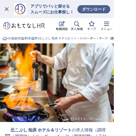
アプリでパッと探せる
ダウンロード
スムーズにお仕事探し！
ログイン
求人検索
転職相談
キープ
メニュー
求人・施設を探す
北海道
斜里郡
斜里町
北こぶし 知床 ホテル＆リゾート
リーダー・チーフ（調理部門）/正社
キープした求人
就職・転職 合同説明会
おもてなしHRについて
ご利用の流れ
よくある質問
ホテル・宿泊業界情報コラム
北こぶし 知床 ホテル＆リゾート
の求人情報（
調理