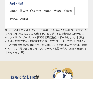
九州・沖縄
福岡県
熊本県
鹿児島県
長崎県
大分県
宮崎県
佐賀県
沖縄県
北こぶし 知床 ホテル＆リゾートで募集している求人の詳細ページです。お
もてなしHRでは北こぶし 知床 ホテル＆リゾートの募集情報に精通したキ
ャリアアドバイザーが、求人情報や転職活動をサポートします。北海道で
ホテル・旅館の求人・転職情報をお探しの方にピッタリです。ビジネスホ
テルや温泉旅館など
斜里町
で気になるホテル・旅館の求人があれば、電話
やメールでお問い合わせください。ホテル・旅館の求人・就職・転職なら
【おもてなしHR】
おもてなしHR
が
あなたのお仕事探しを
お手伝いします！
サポート登録後の流れ