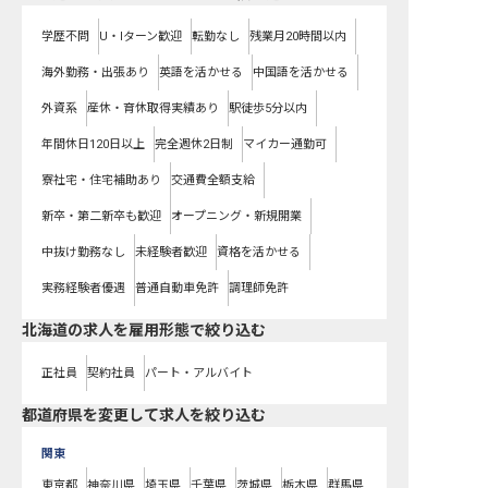
学歴不問
U・Iターン歓迎
転勤なし
残業月20時間以内
海外勤務・出張あり
英語を活かせる
中国語を活かせる
外資系
産休・育休取得実績あり
駅徒歩5分以内
年間休日120日以上
完全週休2日制
マイカー通勤可
寮社宅・住宅補助あり
交通費全額支給
新卒・第二新卒も歓迎
オープニング・新規開業
中抜け勤務なし
未経験者歓迎
資格を活かせる
実務経験者優遇
普通自動車免許
調理師免許
北海道の求人を雇用形態で絞り込む
正社員
契約社員
パート・アルバイト
都道府県を変更して求人を絞り込む
関東
東京都
神奈川県
埼玉県
千葉県
茨城県
栃木県
群馬県