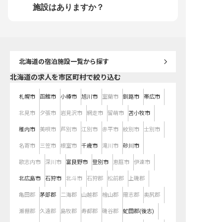
も自然と磨かれます！シフト制で働
す！ 知床の大自然に囲まれた環境
の情熱とアイデアを活か
施設はありますか？
きやすく、寮も完備しているので遠
で、プロの料理人として成長したい
んか？一緒に知床第一ホ
方からの応募も安心です。 知床の
方、新しい挑戦を求める方、ぜひ私
の評判を高めていきまし
大自然の中で、ホスピタリティと共
たちと一緒に「おもてなしの心」を
※2025年06月23日時点
に自分自身も成長させてみません
形にしていきましょう！ ※2025年
か？温かな仲間たちがあなたの挑戦
06月23日時点の情報です
を待っています！ ※2025年06月23
日時点の情報です
北海道
の宿泊施設一覧から探す
北海道の求人を市区町村で絞り込む
札幌市
函館市
小樽市
旭川市
室蘭市
釧路市
帯広市
北見市
夕張市
岩見沢市
網走市
留萌市
苫小牧市
稚内市
美唄市
芦別市
江別市
赤平市
紋別市
士別市
名寄市
三笠市
根室市
千歳市
滝川市
砂川市
歌志内市
深川市
富良野市
登別市
恵庭市
伊達市
北広島市
石狩市
北斗市
石狩郡
松前郡
上磯郡
亀田郡
茅部郡
二海郡
山越郡
檜山郡
爾志郡
奥尻郡
瀬棚郡
久遠郡
島牧郡
寿都郡
磯谷郡
虻田郡(後志)