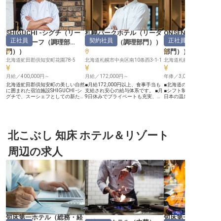
SHIGUCHI -シグチ
（
リー
札幌パークホテル
（
リーダ
ONSEN RYOKAN 
正社員
契約社員
正社員
ダー・チーフ（調理部
ー・チーフ（調理部門）
）
（
リーダー・チー
門）
）
部門）
）
北海道虻田郡倶知安町花園78-5
北海道札幌市中央区南10条西3-1-1
北海道札幌市中央区北1条
月給／400,000円～
月給／172,000円～
年俸／3,025,000円～
北海道虻田郡倶知安町の美しい自然
■月給172,000円以上、食事手当も
■北海道の食材を活かし
に囲まれた宿泊施設SHIGUCHI -シ
支給され安心の給与体系です。 ■月
■シフト制で働きやすい職
グチで、スーシェフとしての新たな
9日休みでプライベートも充実、長
日本の温泉文化を大切に
キャリアを築きませんか？月給
期休暇も取得可能です。 ■制服貸与
を振るえる ■自分のアイ
400,000円～、学歴・年齢不問。普
や従業員食堂完備で、働くあなたを
せる献立作成の裁量あり ーー【北
通運転自動車免許と飲食店・宿泊施
しっかりサポート。 ■ホテル宴会場
海道の恵みを活かす、お
設での勤務経験が活かせる絶好のチ
の裏方を支える、責任あるポジショ
一皿】 ONSEN RYOKAN
ャンスです。英会話スキルがあれば
ンで活躍。 ーー【お客様の笑顔を
では、北海道の豊かな食
尚可。心温まるサービスと絶品料理
北こぶし 知床 ホテル＆リゾート
支える、おもてなしの舞台裏】 お
た料理で、お客様に感動
で、お客様に特別なひとときを提供
客様に最高の時間を提供するため、
をお届けしています。朝
する喜びを感じながら、一緒に成長
ホテルでは細部にわたるおもてなし
まで、季節の移ろいを感
周辺の求人
しましょう。※2024年08月26日時
を大切にしています。宴会場の食器
で、宿泊のお客様に「ま
点の情報です
洗浄・管理は、その舞台裏を支える
と思っていただける料理
非常に重要な役割です。清潔で美し
日本の伝統的な温泉旅館
い食器は、お料理の魅力を最大限に
切にしながらも、現代的
引き出し、お客様の心に残るひとと
り入れた空間で、食の面
きを演出します。あなたの丁寧な仕
てなしの心を表現しませ
事が、お客様の笑顔とホテルの信頼
様の笑顔が直接見られる
に直結する、やりがいのあるお仕事
ある環境です。 ーー【あなたの創
です。私たちと共に、質の高いおも
造性を活かせる、成長で
てなしを追求しませんか。 ーー
調理チーフとして、献立
【安定した環境で、あなたのキャリ
理まで幅広くお任せしま
アを育む】 当ホテルでは、従業員
時台からの早番や13時か
知床第一ホテル
（
総務・経
知床第一ホテル
一人ひとりが安心して長く働ける環
など、シフト制で働きや