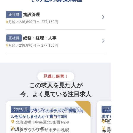
施設管理
正社員
月給／238,890円 〜 277,160円
総務・経理・人事
正社員
月給／238,890円 〜 277,160円
見逃し厳禁！
この求人を見た人が
今、よく見ている注目求人
契約社員
リーダー・チーフ（調理部門）
正社員
グローバルブランドのホテルで、調理スキ
瀬戸内の島の旅館
ルを活かしませんか？賞与年3回
現する厨房の中核
Azumi Setoda
北海道幌市中央区北3条西1-2-9
広島県尾道市瀬
月給／210,000円～
月給／257,70
ANAクラウンプラザホテル札幌
キッチン スーパ