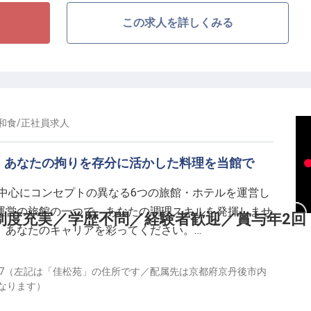
この求人を詳しくみる
える規模感】
。数をさばくのではなく、一皿ごとに丁寧に向き合えま
ン・グルテンフリー・洋食対応など、繊細なリクエスト
和食
/
正社員
求人
を超えて学べるのも嵐月の特徴。将来は自分の店を持ち
！あなたの拘りを存分に活かした料理を当館で
う方にとって、得るものの多い職場です。
を中心にコンセプトの異なる6つの旅館・ホテルを運営し
運営の旅館の一つで、あなたの調理スキルを発揮しませ
制度充実／学歴不問／経験者歓迎／賞与年2回
与年2回
、あなたのキャリアを彩ってください。
0分）
験者は優遇
を》
47（左記は「佳松苑」の住所です／配属先は京都府京丹後市内
なります）