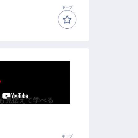
キープ
も見据えて学べる
キープ