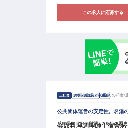
■資格手当・家族手当など各種手
この求人に応募する
□提携保育園、保育料割引など子
＜社員を全力でサポートする社風
当社のモットーは、社員が好きな
すること！一人ひとりが輝き、関
それぞれに合った環境で働ける待
＜個々の得意分野を生かせる環境
当社では、異なった6つの宿があ
を中心とした海鮮会席料理、冬の
など、その時の旬の食材をお客様
求人情報：
湯村温泉 ゆめ春来
の
和食
/
正社員
調理（調理師）
和食
す。
今まで培ってこられた得意分野を
公共団体運営の安定性。名湯
兵庫県の北部、開湯1,200年の
会席料理調理師｜宿舎あ