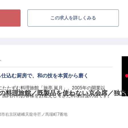
級食材が日々扱われ、素材の持ち味を最大限に引き出す
います。
この求人を詳しくみる
なる調理技術だけではなく、お客様の期待を越える「一
温度、そして提供のタイミング。これらすべてにおい
状態で料理をお届けする。そんな日本特有の奥深いホス
現していただきます。
人
、格安の寮などの福利厚生も完備。恵まれた自然環境の中
ます。一流の料理人としてさらなる高みを目指したい
ら仕込む厨房で、和の技を本質から磨く
でいく情熱をお持ちの方。白浜の美しい景観とともに、
してください。
たたずむ料理旅館「旅亭 嵐月」。2005年の開業以
の料理旅館／既製品を使わない京会席／独立
、国内外のお客様をお迎えしてきた料理自慢の宿です。
から仕込む厨房】
都市右京区嵯峨天龍寺芒ノ馬場町7番地
ッフェではなく一品ずつ丁寧に仕上げてご提供します。
ら仕込むため、和食の技術を本質から磨ける環境です。