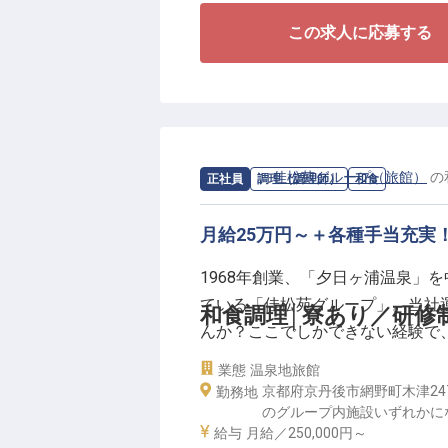
この求人に応募する
【1日最大20名様。一皿に向き合
宿泊者数は最大でも20名様ほど
す。アレルギー対応やベジタリア
に応えながら腕を広げられます。
求人情報：
佳松苑グループ（旅館）
の
正社員
調理（調理師）
和食
【職人＋経営の視点まで学べる】
仕入れから原価率まで、料理の枠
月給25万円～＋各種手当充実
たい、経営も視野に入れたいとい
1968年創業、「夕日ヶ浦温泉」
【働く環境のポイント】
ている「佳松苑グループ」。当社
和食調理│寮あり／研修
・交通費全額支給／昇給年1回・賞
んか？ここでしかできない経験で
・単身寮あり（勤務地まで徒歩約1
業態
温泉地旅館
・転勤なし／未経験から歓迎、経
《ライフプランに合ったキャリア
京都府京丹後市網野町木津2
勤務地
■U・Iターン歓迎！社員寮完備
のグループ内施設いずれかに
給与
月給／250,000円～
□宿泊業界未経験OK