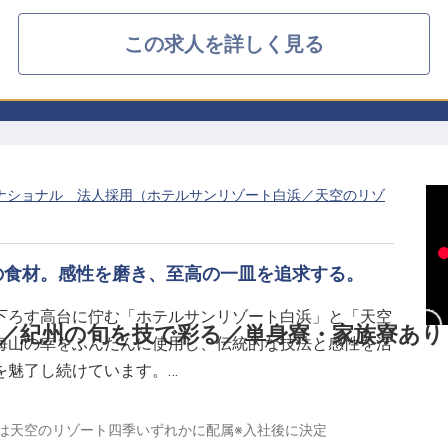
この求人を詳しく見る
ナショナル 法人採用（ホテルサンリゾート白浜／天空のリゾ
の食材。感性を磨き、至高の一皿を追求する。
下ろす高台に佇む「ホテルサンリゾート白浜」と「天空
～／紀州の旬を技で彩る／単身寮・家族寮あり
海山の幸をふんだんに使用し、伝統的な技法と感性を活
を魅了し続けています。
理スタッフを募集します。 厨房では、クエ、熊野牛、
は天空のリゾート四季いずれかに配属※入社後に決定