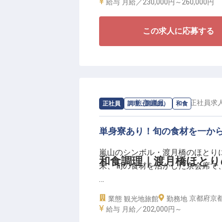
梅干しといった地域を代表する高
給与
月給／230,000円～
260,000円
ための真剣勝負が繰り広げられて
この求人に応募する
私たちが大切にしているのは、単
期一会の心」です。盛付の色彩、
て、お客様の状況を察し、最高の
ピタリティを、調理の視点から体
求人情報：
旅亭 嵐月
の
和食
/
正社員
求
正社員
調理（調理師）
和食
月給24万円以上の高収入に加え
で、集中して技を磨くことができ
単身寮あり！旬の食材を一か
方、日本の食文化を後世へと繋い
あなたの感性と技術を存分に発揮
嵐山のシンボル・渡月橋のほとりに
和食調理｜渡月橋ほとり
来、旬の食材を活かした京会席で
【既製品を使わず、旬の食材を一
京都府京
業態
観光地旅館
勤務地
夕食は京会席、朝食は和定食。ブ
給与
月給／202,000円～
既製品は使わず、旬の素材を一か