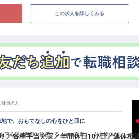
当あり
この求人を詳しくみる
育て支援
＞
事や興味あることに全力で取り組めるようバックアップ
心や感性を大切にし成長できることを重視しています。
遇を整え、キャリアを全面サポートします。
＞
り、それぞれの宿に季節ごとのお料理があります。地魚
松葉ガニのフルコース、色とりどりのライブビュッフェ
に楽しんでいただくために様々な工夫を凝らしていま
正社員
求人
存分に発揮していただける場所があります。
の地で、おもてなしの心をひと皿に
歴史を誇る湯村温泉に位置する「ゆめ春来」。公共団体が
り／各種手当充実／年間休日107日／連休相談