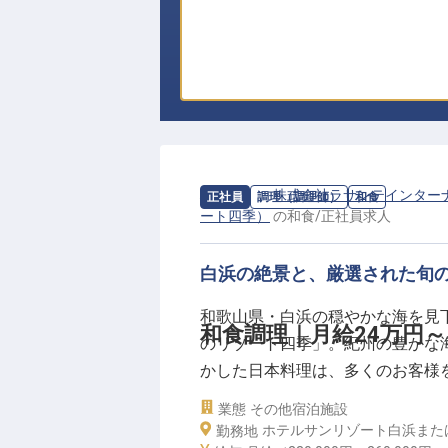
求人情報：
株式会社ラサンテインター
正社員
調理（調理師）
和食
ート四季）
の
和食
/
正社員
求人
白浜の絶景と、厳選された旬
和歌山県・白浜の穏やかな海を見
和食調理｜月給24万円
のリゾート四季」。紀州の豊かな
かした日本料理は、多くのお客様
業態
その他宿泊施設
今回は当施設の味を支える和食調
ホテルサンリゾート白浜また
勤務地