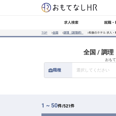
就職・
求人検索
TOP
全国
調理（調理師）
和食のホテル 求人・
全国 / 調
おもて
職種
選択してください
1 ~ 50
件/
521
件