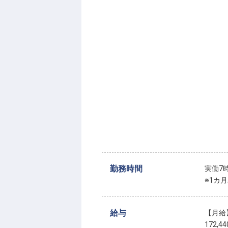
勤務時間
実働7
※1カ
給与
【月給
172,4