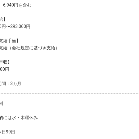
6,940円を含む
給】
00円〜293,060円
支給手当】
支給（会社規定に基づき支給）
年収】
000円
期間：3カ月
制
的には水・木曜休み
休日99日