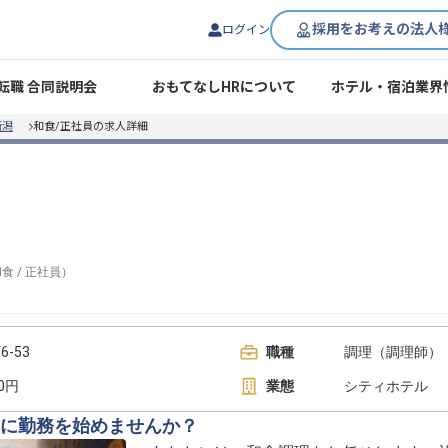
採用をお考えの法人
ログイン
転職 合同説明会
おもてなしHRについて
ホテル・宿泊業界
新潟
和食/正社員の求人詳細
和食
/
正社員
）
-53
職種
調理（調理師） 
00円
業態
シティホテル
に勤務を始めませんか？