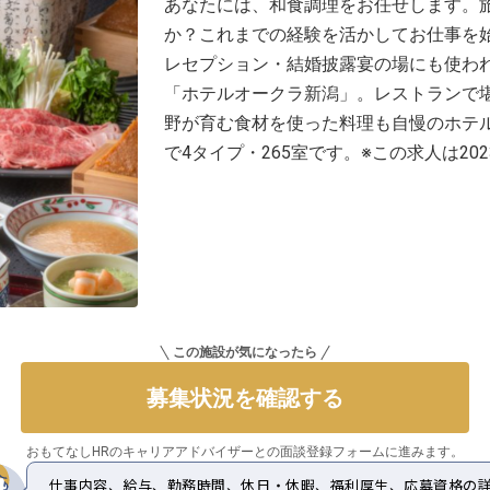
あなたには、和食調理をお任せします。
か？これまでの経験を活かしてお仕事を
レセプション・結婚披露宴の場にも使われ
「ホテルオークラ新潟」。レストランで
野が育む食材を使った料理も自慢のホテ
で4タイプ・265室です。※この求人は20
この施設が気になったら
募集状況を確認する
おもてなしHRのキャリアアドバイザーとの
面談登録フォームに進みます。
仕事内容、給与、勤務時間、休日・休暇、福利厚生、応募資格の