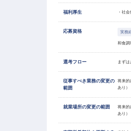
福利厚生
・社会
応募資格
実務
和食調
選考フロー
まずは
従事すべき業務の変更の
将来的
範囲
あり）
就業場所の変更の範囲
将来的
あり）