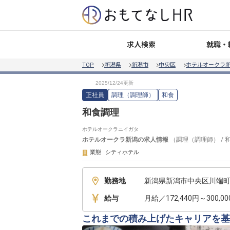
就職・
求人検索
TOP
新潟県
新潟市
中央区
ホテルオークラ
正社員
調理（調理師）
和食
和食調理
ホテルオークラニイガタ
ホテルオークラ新潟
の求人情報
（
調理（調理師）
/
業態
シティホテル
勤務地
新潟県新潟市中央区川端町6
給与
月給／172,440円～300,0
これまでの積み上げたキャリアを基