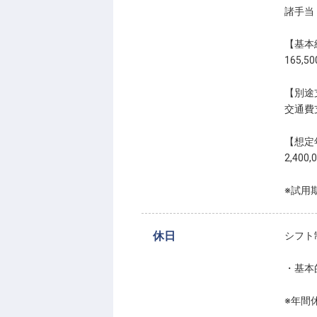
諸手当 
【基本
165,5
【別途
交通費
【想定
2,400,
※試用
休日
シフト
・基本
※年間