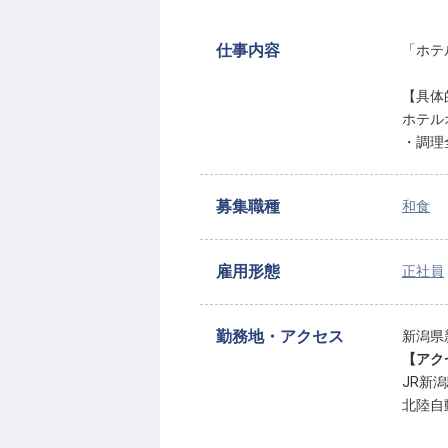
仕事内容
「ホテ
【具体
ホテル
・調理
募集職種
和食
雇用形態
正社員
勤務地・アクセス
新潟県
【アク
JR新
北陸自