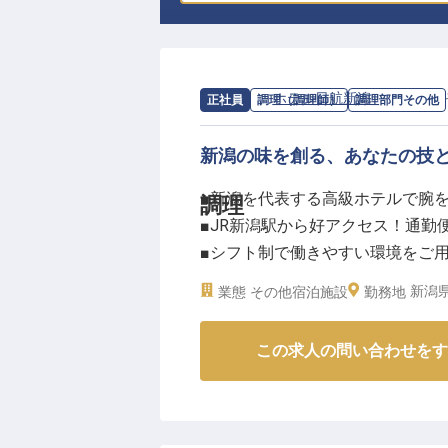
求人情報：
ホテル日航新潟
の
調理部門
正社員
調理（調理師）
調理部門その他
新潟の味を創る、あなたの技
■新潟を代表する高級ホテルで腕
調理
■JR新潟駅から好アクセス！通勤
■シフト制で働きやすい環境をご
■料理人としてのスキルアップを
新潟県
業態
その他宿泊施設
勤務地
ーー【新潟の""おもてなし""を料
この求人の問い合わせをす
日本海に面した水都・新潟。その
なたの調理スキルを活かしません
のお客様から高い評価をいただい
和・洋・中と様々なジャンルの料