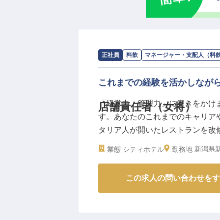
求人情報：
ホテル イタリア軒
の
マネー
正社員
料飲
マネージャー・支配人（料
これまでの経験を活かしなが
「経営力・管理力」に磨きをかけ
店舗責任者（女将）
す。あなたのこれまでのキャリア
タリア人が開いたレストランを改
な内装、様々なタイプの全86客
新潟県新
業態
シティホテル
勤務地
ウェディングやパーティー・法事な
月16日時点の情報です
この求人の問い合わせをす