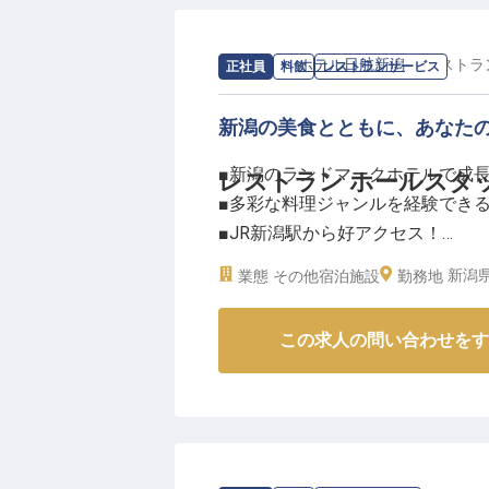
求人情報：
ホテル日航新潟
の
レストラ
正社員
料飲
レストランサービス
新潟の美食とともに、あなた
■新潟のランドマークホテルで成
レストラン ホールスタ
■多彩な料理ジャンルを経験でき
■JR新潟駅から好アクセス！
■安定の退職金制度あり（3年以上
新潟県
業態
その他宿泊施設
勤務地
ーー【新潟の美食を彩るおもてな
この求人の問い合わせをす
新潟の象徴的な存在として愛され
理と洋食の2つのジャンルをご提
す。
新潟の豊かな食材を活かした料理
感動体験をお届けしませんか？地