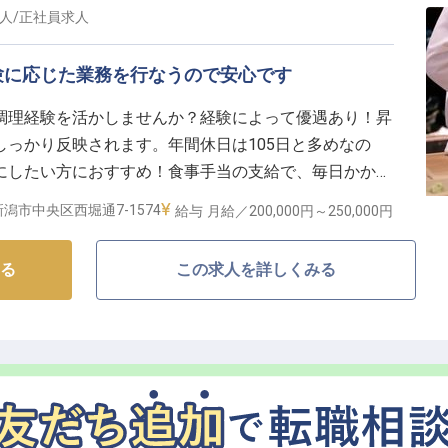
人
/
正社員
求人
造する喜びを感じませんか。
験に応じた業務を行なうので安心です
成長の機会】
て長く活躍できるよう、充実した福利厚生と働きやすい
調理経験を活かしませんか？経験によって優遇あり！昇
っかり反映されます。年間休日は105日と多めなの
賞与、退職金制度もあり、将来を見据えて働けます。
にしたい方におすすめ！食事手当の支給で、毎日かかる
丁寧に指導しますのでご安心ください。
や経験に応じた業務を任せられるので、経験が浅い方も
潟市中央区西堀通7-1574
給与
月給／200,000円～
250,000円
ケーション能力や問題解決能力など、様々なスキルを身
に喜ばれる一皿を作る技術を磨きませんか？※この求人
ショナルとしてキャリアを築いていける環境です。
る
この求人を詳しくみる