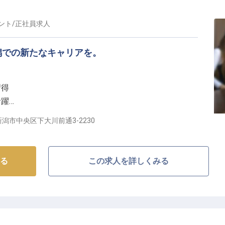
の「美味しい」の笑顔のために、あなたの情熱と技術を
ント
/
正社員
求人
できる環境です】
潟での新たなキャリアを。
境が整っています！
接技術を学べるのはもちろん、新潟の四季折々の食材を
習得
。ホテルの様々なシーンで活躍できるチャンスがあり、
活躍
サービスまで多彩な経験を積むことが可能です！シフト
ルを
もしやすい環境です。
潟市中央区下大川前通3-2230
がら、料理人としてのキャリアを一緒に築いていきまし
しを共に】
テルは、お客様一人ひとりに寄り添う温かいサービスを
る
この求人を詳しくみる
を最初にお迎えし、旅の始まりから終わりまでを心地よ
ていただきます。
手続きはもちろん、周辺の観光案内や細やかな気配り
を提供してください。