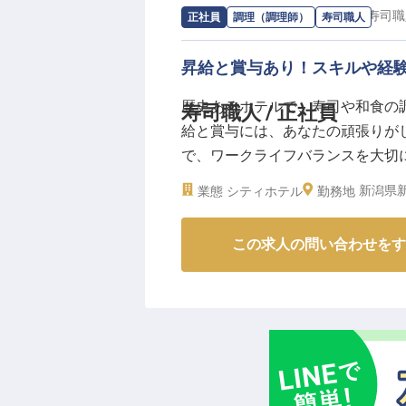
求人情報：
ホテル イタリア軒
の
寿司職
正社員
調理（調理師）
寿司職人
私たちと共に、お客様の笑顔を創
昇給と賞与あり！スキルや経
ーー【安心して長く働ける環境と
当ホテルでは、スタッフが安心し
歴史あるホテルで、寿司や和食の
寿司職人 / 正社員
環境を整えています。
給と賞与には、あなたの頑張りがし
社会保険完備はもちろん、昇給・
で、ワークライフバランスを大切
未経験の方でも、先輩スタッフが
食費も安心です。お持ちのスキル
新潟県新
業態
シティホテル
フロント業務を通じて、コミュニ
勤務地
安心して実務に入れます。お客様
につけ、ホテル業界のプロフェッ
は2022年6月17日時点の情報です
※2026年04月13日時点の情報です
この求人の問い合わせをす