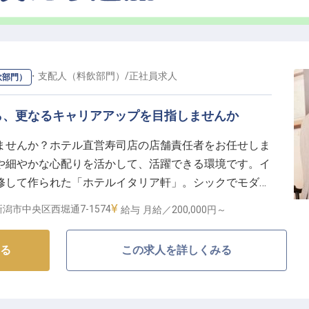
ジャー・支配人（料飲部門）
/
正社員
求人
飲部門）
ら、更なるキャリアアップを目指しませんか
ませんか？ホテル直営寿司店の店舗責任者をお任せしま
や細やかな心配りを活かして、活躍できる環境です。イ
修して作られた「ホテルイタリア軒」。シックでモダン
室でお客様をお迎えしています。宴会場や会議場を備え、
潟市中央区西堀通7-1574
給与
月給／200,000円～
どにも利用されるホテルです。※この求人は2023年10
る
この求人を詳しくみる