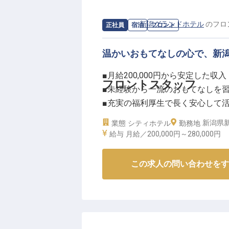
割を担っていただきます！お客様
注いでみませんか？
求人情報：
新潟グランドホテル
の
フロ
正社員
宿泊
フロント
ーー【料理人としての成長を実感
温かいおもてなしの心で、新
プロの料理人として腕を磨ける環
■月給200,000円から安定した収入
経験豊富な先輩シェフたちから直
フロントスタッフ
■未経験から一流のおもてなしを
扱うことで調理の幅も広がります
■充実の福利厚生で長く安心して
宴会料理からレストラン、ルーム
■新潟の地で地域に愛されるホテ
制なので、プライベートとの両立
新潟県新
業態
シティホテル
勤務地
「おもてなしの心」を大切にしな
給与
月給／200,000円～
280,000円
ーー【お客様の心に残るおもてな
ょう！
新潟の地で長年愛されてきた当ホ
※2025年06月23日時点の情報です
この求人の問い合わせをす
大切にしています。
フロントスタッフとして、お客様
くサポートする重要な役割を担っ
チェックイン・チェックアウトの
で、お客様の心に残る特別な時間