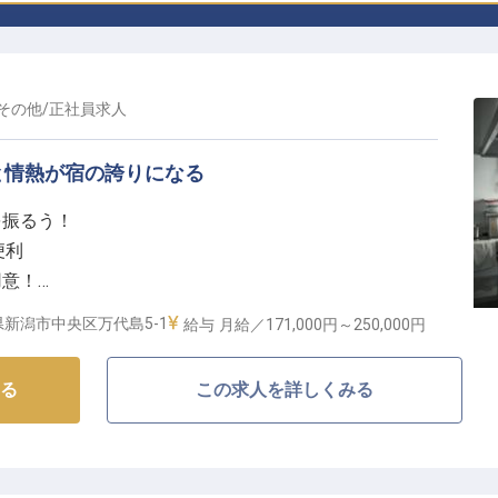
その他
/
正社員
求人
と情熱が宿の誇りになる
を振るう！
便利
用意！
応援！
新潟市中央区万代島5-1
給与
月給／171,000円～
250,000円
理で表現する至福の舞台】
る
この求人を詳しくみる
象徴的な存在として愛され続けるホテル日航新潟で、あ
か？地元の新鮮な食材を活かした料理の数々は、国内外
ています。
理を通じて、「食」から新潟の魅力を発信する重要な役