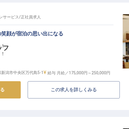
ンサービス
/
正社員
求人
の笑顔が宿泊の思い出になる
長！
ッフ
る！
）
新潟市中央区万代島5-1
給与
月給／175,000円～
250,000円
しの舞台へ】
る
この求人を詳しくみる
るホテル日航新潟。当ホテルのレストランでは、中国料
供しており、お客様に特別なひとときを演出していま
とともに、あなたの笑顔とおもてなしの心で、ゲストに
元の方から観光のお客様まで、多様なゲストとの出会い