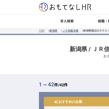
就職・
求人検索
TOP
新潟県
ＪＲ信越本線
新潟駅周辺のホテル
新潟県 / Ｊ
お
1 ~ 42
件/
42
件
おすすめの企業