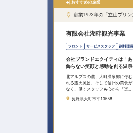
おすすめの企業
創業1973年の「立山プリ
有限会社湖畔観光事業
フロント
サービススタッフ
副料理
会社ブランドエクイティは「あ
飾らない笑顔と感動を創る温泉
北アルプスの麓、大町温泉郷に佇む
れる露天風呂、そして信州の美食が
なく、働くスタッフも心から「楽…
長野県大町市平10558