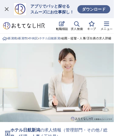
アプリでパッと探せる
ダウンロード
スムーズにお仕事探し！
ログイン
求人検索
転職相談
キープ
メニュー
求人・施設を探す
新潟県
新潟市
中央区
ホテル日航新潟
総務・経理・人事/正社員の求人詳細
キープした求人
就職・転職 合同説明会
おもてなしHRについて
ご利用の流れ
よくある質問
ホテル・宿泊業界情報コラム
ホテル日航新潟
の求人情報（
管理部門・その他
/
総