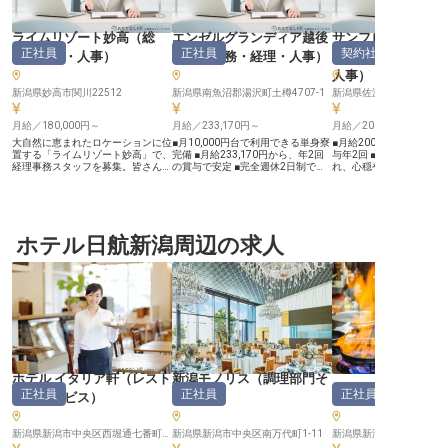
ライムリゾート妙高
（
総
エンゼルグランディア越後
サンフロンティア
正社員
正社員
契約社員
務・経理・人事
）
中里
（
総務・経理・人事
）
会社 本社
人事
）
新潟県妙高市関川22512
新潟県南魚沼郡湯沢町土樽4707-1
新潟県佐渡市千種78-4
月給／180,000円～
月給／233,170円～
月給／200,000円～
大自然に恵まれたロケーションに位
■月10,000円台で利用できる単身寮
■月給200,000円～250,
置する「ライムリゾート妙高」で、
完備 ■月給233,170円から、年2回
与年2回 ■佐渡の豊かな
経理事務スタッフを募集。皆さんに
の賞与で安定 ■完全週休2日制でプ
れ、心穏やかに働けます 
は、売上の集計や請求書の作成など
ライベートも充実 ■引っ越し補助や
営を支える、やりがいあ
の業務をお任せします。9時から18
育児休暇など手厚いサポート ーー
■シフト制で希望休も考
時までの固定勤務で、ライフスタイ
【温かいおもてなしを支える事務の
ベートも充実 ーー【佐渡の魅力を
ルを整えながら働くことが可能！時
お仕事】 事務スタッフとして、お
伝える、おもてなしの舞台
には、洗い場やレストランホールで
客様をお迎えする施設の運営を裏側
たちは、佐渡の美しい自
の手伝い、お客様の送迎業務をお願
ホテル日航新潟周辺の求人
から支える重要なお仕事です。 会
訪れるお客様に、心温ま
いすることも。部門を超えたチーム
計サポートや勤怠管理、社内文書作
しを提供しています。総
ワークを大切にしている当ホテル
成、採用業務など、多岐にわたる業
ッフとして、お客様が快
で、お客様に愛される空間を作りま
務を通じて、従業員が安心して働け
る環境を整えるための大
せんか。※2023年8月31日時点の情
る環境を整えます。 お客様に最高
担っていただきます。あ
報です。
の体験を提供できるよう、チームの
かな気配りや正確な業務
一員として貢献する喜びを感じられ
円滑な運営を支え、お客
るでしょう。 細やかな気配りが活
繋がることを実感できる
かせる、やりがいのあるポジション
地域に根ざしたおもてな
です。 ーー【安心して長く働ける
共に佐渡の魅力を発信し
充実のサポート体制】 当社では、
ーー【安定した環境で、
従業員が安心して長く活躍できるよ
キルを活かす】 当社では
ホテル イタリア軒
（
レスト
新潟モノリス
（
調理部門そ
う、充実した福利厚生とサポート体
フ一人ひとりが安心して
ホテル イタリア軒
正社員
正社員
正社員
制を整えています。 月10,000円台
環境を大切にしています
ランサービス
）
の他
）
で利用できる単身寮や、引っ越し補
の経験が浅い方でも、基本
助（上限150,000円）があり、新し
スキルと運転免許があれ
い生活をスムーズに始められます。
サポートいたしますので
新潟県新潟市中央区西堀通七番町1574
新潟県新潟市中央区南万代町1-11
また、産前産後休暇や育児休暇も完
さい。勤怠管理や経理処