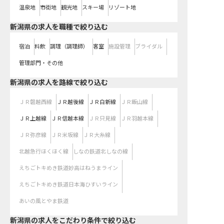
温泉地
市街地
観光地
スキー場
リゾート地
新潟県の求人を職種で絞り込む
宿泊
料飲
調理（調理師）
客室
施設管理
ブライダル
管理部門・その他
新潟県
の求人を路線で絞り込む
ＪＲ磐越西線
ＪＲ越後線
ＪＲ白新線
ＪＲ飯山線
ＪＲ上越線
ＪＲ信越本線
ＪＲ只見線
ＪＲ羽越本線
ＪＲ弥彦線
ＪＲ米坂線
ＪＲ大糸線
北越急行ほくほく線
しなの鉄道北しなの線
えちごトキめき鉄道妙高はねうまライン
えちごトキめき鉄道日本海ひすいライン
あいの風とやま鉄道
新潟県の求人をこだわり条件で絞り込む