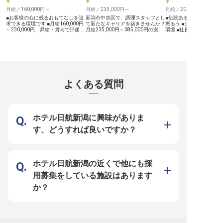
備しており、ライフステージの変化
て、ホテル運営の根幹を
月給／160,000円～
にも柔軟に対応。 昇給・賞与はも
月給／235,000円～
なポジションです。日々
月給／200,000円～
ちろん、研修制度や資格取得支援も
じて、着実にスキルアッ
■お客様の心に残るおもてなしを追
新潟市中央区で、調理スタッフとし
■伝統あるホテルで中華
あり、着実にキャリアを築ける環境
る環境で、あなたのキャ
求できる環境です ■月給160,000円
て新たなキャリアを築きませんか？
振るう ■シフト制で働き
です。 ※2026年02月06日時点の情
ていきましょう。 ※2026
～230,000円、昇給・賞与で評価 ■
月給235,000円～385,000円の安定
環境 ■社員割引など充実
報です
日時点の情報です
月平均残業5時間程度、プライベー
した給与に加え、多彩な手当も充
■マイカー通勤OK！通勤
トも大切に ■和装での接客、日本の
実。調理だけでなく、メニュー開発
し ーー【歴史と伝統が息づく名門
伝統文化に触れる貴重な経験 ーー
や店舗運営のマネジメントも学べま
ホテルで、中華料理の真
【伝統と格式が息づく空間で、心温
す。結婚式やパーティなど、特別な
る】 創業100年以上の歴
まるおもてなしを】 割烹料理店と
瞬間を料理で彩るやりがいも。実務
テルイタリア軒で、あな
して、昼は一般のお客様に、夜は接
経験を活かし、さらなるスキルアッ
キルを活かしませんか？
待やご会食など特別なシーンでご利
プを目指す方を歓迎します！
レストランや格式高い婚
用いただいております。 お客様の
※2025年05月19日時点の情報です
提供される本格中華料理
よくある質問
お出迎えからお見送り、お部屋への
として、お客様の大切な
ご案内、お料理の配膳、そして会計
お料理をご提供いただき
業務まで、一連の接客業務を通じ
みから盛り付けまで、経
て、お客様一人ひとりに寄り添った
に応じて幅広い業務をお
きめ細やかなサービスを提供しま
す。おもてなしの心を大
す。 新潟芸妓を招くお座敷を担当
ら、料理人としての腕を
ホテル日航新潟に興味がありま
する機会もあり、日本の伝統文化に
です。 ーー【チームワークを大切
触れながら、お客様に最高の時間を
に、安心して長く働ける
す、どうすれば良いですか？
お届けするやりがいを感じられま
シフト制を採用しており
す。 ーー【働きやすさを追求し、
イフバランスを大切にし
あなたの成長をサポート】 勤務は
ます。確定拠出年金制度
10:00～22:00の間でシフト制、実
制度など福利厚生も充実！
働8時間。 月平均残業時間は5時間
ループ関連企業の優遇制
程度と少なく、プライベートの時間
きるため、プライベート
ホテル日航新潟の近くで他にも採
も大切にできます。 月8～9日の休
生活が送れます。マイカ
日があり、年間休日は110日と充
能なので、通勤の負担も
用募集をしている施設はあります
実。 社会保険完備はもちろん、確
です。調理師免許をお持
定拠出年金制度や制服貸与、マイカ
遇いたします。中華料理
か？
ー通勤も可能です。 お座敷での接
きながら、お客様の笑顔
客経験がある方は歓迎いたします
緒に素晴らしい料理を創
が、経験が浅い方でも、おもてなし
きましょう！ ※2025年0
の心があれば丁寧に指導いたしま
点の情報です
す。 和の空間で、あなたのキャリ
アを築きませんか。 ※2026年03月