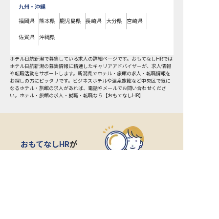
九州・沖縄
福岡県
熊本県
鹿児島県
長崎県
大分県
宮崎県
佐賀県
沖縄県
ホテル日航新潟で募集している求人の詳細ページです。おもてなしHRでは
ホテル日航新潟の募集情報に精通したキャリアアドバイザーが、求人情報
や転職活動をサポートします。新潟県でホテル・旅館の求人・転職情報を
お探しの方にピッタリです。ビジネスホテルや温泉旅館など
中央区
で気に
なるホテル・旅館の求人があれば、電話やメールでお問い合わせくださ
い。ホテル・旅館の求人・就職・転職なら【おもてなしHR】
おもてなしHR
が
あなたのお仕事探しを
お手伝いします！
サポート登録後の流れ