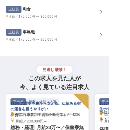
和食
正社員
月給／175,000円 〜 300,000円
事務職
正社員
月給／175,000円 〜 300,000円
見逃し厳禁！
この求人を見た人が
今、よく見ている注目求人
正社員
総務・経理・人事
正社員
330年の歴史を裏から支える。伝統ある宿
2027年、「雅叙
の運営を担うやりがい
生ホテルを数字で
雅叙園東京 LX
積善館（本館・山荘・佳松亭）
群馬県吾妻郡中之条町大字四万甲4236
東京都目黒区下目
ルトングループ
月給／230,000円～
月給／240,00
総務・経理│月給23万〜／個室寮無
経理事務（ア