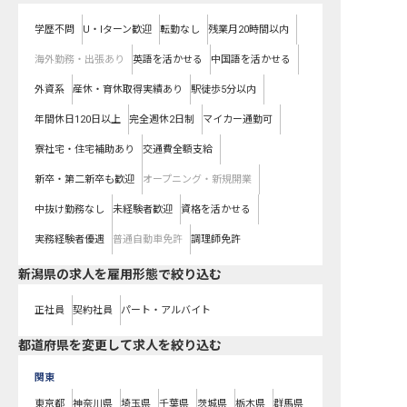
学歴不問
U・Iターン歓迎
転勤なし
残業月20時間以内
海外勤務・出張あり
英語を活かせる
中国語を活かせる
外資系
産休・育休取得実績あり
駅徒歩5分以内
年間休日120日以上
完全週休2日制
マイカー通勤可
寮社宅・住宅補助あり
交通費全額支給
新卒・第二新卒も歓迎
オープニング・新規開業
中抜け勤務なし
未経験者歓迎
資格を活かせる
実務経験者優遇
普通自動車免許
調理師免許
新潟県の求人を雇用形態で絞り込む
正社員
契約社員
パート・アルバイト
都道府県を変更して求人を絞り込む
関東
東京都
神奈川県
埼玉県
千葉県
茨城県
栃木県
群馬県