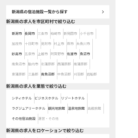
06日時点の情報です
新潟県
の宿泊施設一覧から探す
新潟県の求人を市区町村で絞り込む
新潟市
長岡市
三条市
柏崎市
新発田市
小千谷市
加茂市
十日町市
見附市
村上市
燕市
糸魚川市
妙高市
五泉市
上越市
阿賀野市
佐渡市
魚沼市
南魚沼市
胎内市
北蒲原郡
西蒲原郡
南蒲原郡
東蒲原郡
三島郡
南魚沼郡
中魚沼郡
刈羽郡
岩船郡
新潟県の求人を業態で絞り込む
シティホテル
ビジネスホテル
リゾートホテル
ラグジュアリーホテル
観光地旅館
温泉地旅館
高級旅館
その他宿泊施設
運営・その他
新潟県の求人をロケーションで絞り込む