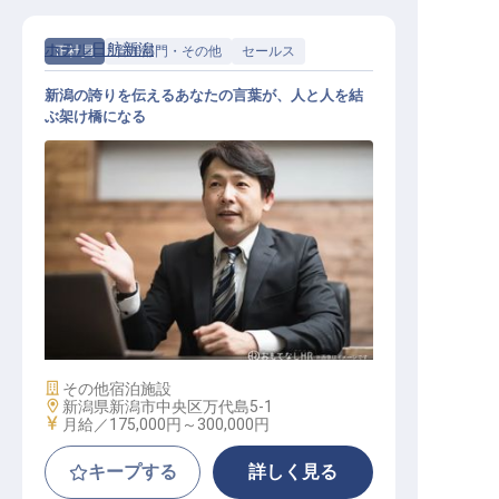
ホテル日航新潟
正社員
管理部門・その他
セールス
新潟の誇りを伝えるあなたの言葉が、人と人を結
ぶ架け橋になる
法人営業
施設業態
その他宿泊施設
勤務地
新潟県新潟市中央区万代島5-1
給与
月給／175,000円～
300,000円
キープする
詳しく見る