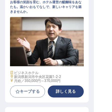
お客様の笑顔を育む、ホテル運営の醍醐味をあな
たも。温かいおもてなしで、新しいキャリアを築
きませんか。
ホテル支配人
施設業態
ビジネスホテル
勤務地
新潟県新潟市中央区花園1-2-2
給与
月給／350,000円～
370,000円
キープする
詳しく見る