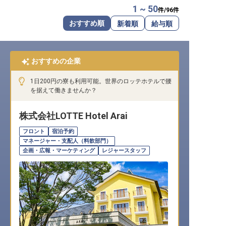
1 ~ 50
件/
96
件
転職サポートに申し込む
無料
おすすめ順
新着順
給与順
採用をお考えの企業様へ
おすすめの企業
1日200円の寮も利用可能。世界のロッテホテルで腰
を据えて働きませんか？
株式会社LOTTE Hotel Arai
フロント
宿泊予約
マネージャー・支配人（料飲部門）
企画・広報・マーケティング
レジャースタッフ