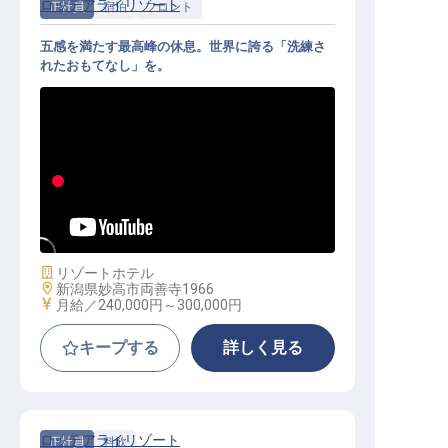
ロッテアライリゾート
正社員
宿泊
フロント
五感を満たす最高峰の休息。世界に誇る「洗練さ
れたおもてなし」を。
フロント｜未経験歓迎／月給24万～
／一流の国際感覚を養う／年休105
日
施設業態
リゾートホテル
勤務地
新潟県妙高市両善寺1966
給与
月給／240,000円～
300,000円
キープする
詳しく見る
ロッテアライリゾート
正社員
料飲