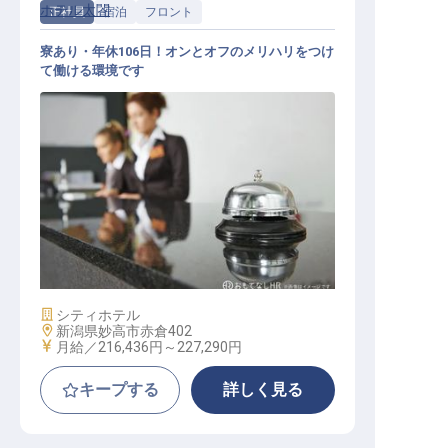
ホテル太閤
正社員
宿泊
フロント
寮あり・年休106日！オンとオフのメリハリをつけ
て働ける環境です
ホテルフロント
施設業態
シティホテル
勤務地
新潟県妙高市赤倉402
給与
月給／216,436円～
227,290円
キープする
詳しく見る