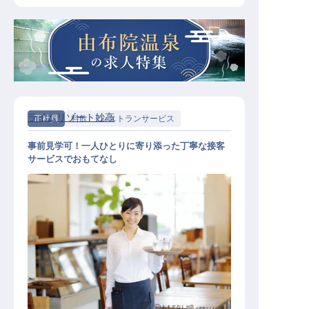
ライムリゾート妙高
正社員
料飲
レストランサービス
事前見学可！一人ひとりに寄り添った丁寧な接客
サービスでおもてなし
レストランサービススタッフ