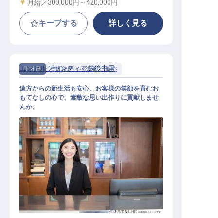
給与
月給／300,000円～
420,000円
キープする
詳しく見る
エンゼルグランディア越後中里
正社員
管理部門・その他
販売
遠方からの新生活も安心。お客様の笑顔を育むお
もてなしの心で、素敵な思い出作りに貢献しませ
んか。
売店スタッフ