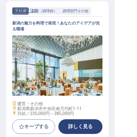
新潟モノリス
正社員
調理（調理師）
調理部門その他
新潟の魅力を料理で表現！あなたのアイデアが光
る職場
調理スタッフ
施設業態
運営・その他
勤務地
新潟県新潟市中央区南万代町1-11
給与
月給／235,000円～
385,000円
キープする
詳しく見る