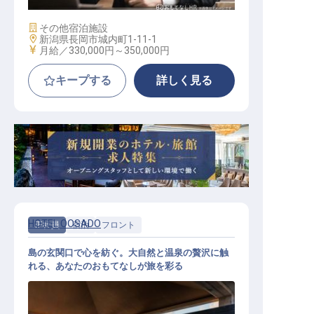
施設業態
その他宿泊施設
勤務地
新潟県長岡市城内町1-11-1
給与
月給／330,000円～
350,000円
キープする
詳しく見る
HOTEL OOSADO
正社員
宿泊
フロント
島の玄関口で心を紡ぐ。大自然と温泉の贅沢に触
れる、あなたのおもてなしが旅を彩る