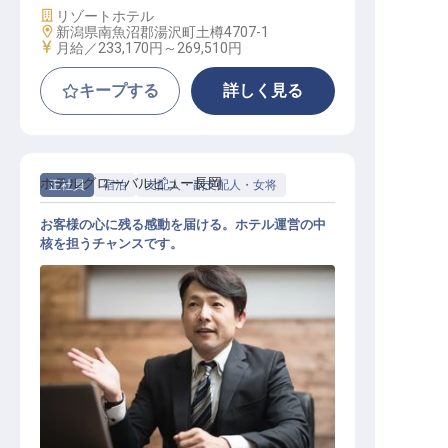
施設業態
リゾートホテル
勤務地
新潟県南魚沼郡湯沢町土樽4707-1
給与
月給／233,170円～
269,510円
キープする
詳しく見る
ホテルグローバルビュー長岡
正社員
宿泊
支配人・副支配人・女将
お客様の心に残る感動を届ける。ホテル運営の中
核を担うチャンスです。
宿泊副支配人