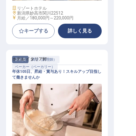
施設業態
リゾートホテル
勤務地
新潟県妙高市関川22512
給与
月給／180,000円～
220,000円
キープする
詳しく見る
ホテル イタリア軒
正社員
調理（調理師）
ベーカー（ベーカリー）
年休105日、昇給・賞与あり！スキルアップ目指し
て働きませんか
パン職人