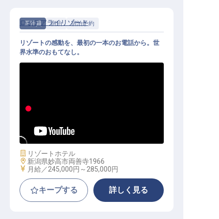
ロッテアライリゾート
正社員
宿泊
宿泊予約
リゾートの感動を、最初の一本のお電話から。世
界水準のおもてなし。
宿泊予約｜月給24.5万円～／世界基
準の接客スキル／社員寮完備
施設業態
リゾートホテル
勤務地
新潟県妙高市両善寺1966
給与
月給／245,000円～
285,000円
キープする
詳しく見る