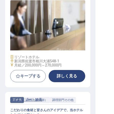
フロントスタッフ
施設業態
リゾートホテル
勤務地
新潟県佐渡市相川大浦548-1
給与
月給／200,000円～
270,000円
キープする
詳しく見る
ライムリゾート妙高
正社員
調理（調理師）
調理部門その他
こだわりの食材と皆さんのアイデアで、当ホテル