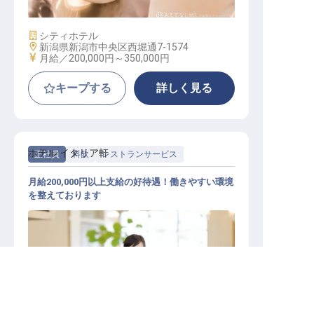
施設業態
シティホテル
勤務地
新潟県新潟市中央区西堀通7-1574
給与
月給／200,000円～
350,000円
キープする
詳しく見る
ホテル イタリア軒
正社員
料飲
レストランサービス
月給200,000円以上支給の好待遇！働きやすい環境
を整えております
求人を紹介してもらう