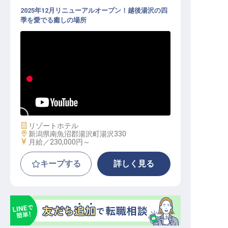
2025年12月リニューアルオープン！越後湯沢の四
季を愛でる癒しの場所
フロント│月25万円～／奥湯沢の静
寂に包まれる上質な接客／年休120
日
施設業態
リゾートホテル
勤務地
新潟県南魚沼郡湯沢町湯沢330
給与
月給／230,000円～
キープする
詳しく見る