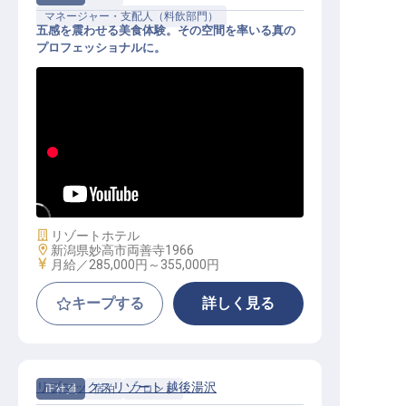
マネージャー・支配人（料飲部門）
五感を震わせる美食体験。その空間を率いる真の
プロフェッショナルに。
レストランサービス（管理職候補）
｜外資系／白銀の聖域で描くキャリ
ア
施設業態
リゾートホテル
勤務地
新潟県妙高市両善寺1966
給与
月給／285,000円～
355,000円
キープする
詳しく見る
リブマックスリゾート 越後湯沢
正社員
宿泊
フロント