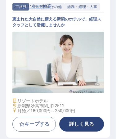
ライムリゾート妙高
正社員
管理部門・その他
総務・経理・人事
恵まれた大自然に構える新潟のホテルで、経理ス
タッフとして活躍しませんか
経理事務員
施設業態
リゾートホテル
勤務地
新潟県妙高市関川22512
給与
月給／180,000円～
250,000円
キープする
詳しく見る