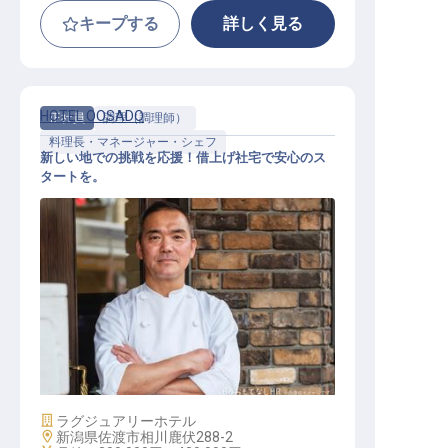
キープする
詳しく見る
HOTEL OOSADO
正社員
調理（調理師）
料理長・マネージャー・シェフ
新しい地での挑戦を応援！借上げ社宅で安心のス
タートを。
副料理長【HOTEL OOSADO】
施設業態
ラグジュアリーホテル
勤務地
新潟県佐渡市相川鹿伏288-2