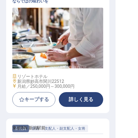
ならではの味わいを
調理師
施設業態
リゾートホテル
勤務地
新潟県妙高市関川22512
給与
月給／250,000円～
300,000円
キープする
詳しく見る
東横INN 新潟駅前
正社員
宿泊
支配人・副支配人・女将