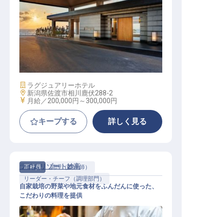
フロント【HOTEL OOSADO】
施設業態
ラグジュアリーホテル
勤務地
新潟県佐渡市相川鹿伏288-2
給与
月給／200,000円～
300,000円
キープする
詳しく見る
ライムリゾート妙高
正社員
調理（調理師）
リーダー・チーフ（調理部門）
自家栽培の野菜や地元食材をふんだんに使った、
こだわりの料理を提供