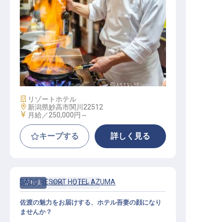
スーシェフ
施設業態
リゾートホテル
勤務地
新潟県妙高市関川22512
給与
月給／250,000円～
キープする
詳しく見る
SADO RESORT HOTEL AZUMA
正社員
宿泊
フロント
佐渡の魅力をお届けする、ホテル吾妻の顔になり
ませんか？