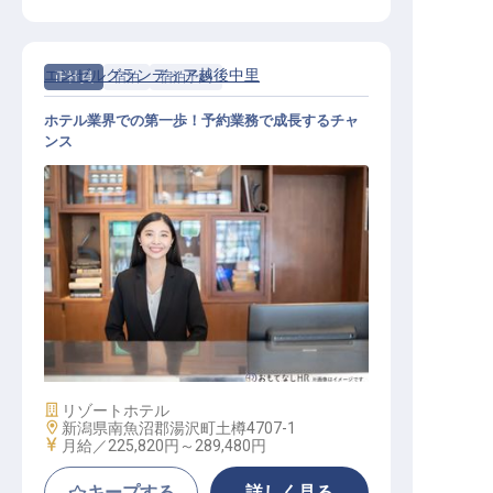
エンゼルグランディア越後中里
正社員
宿泊
宿泊予約
ホテル業界での第一歩！予約業務で成長するチャ
ンス
予約業務
施設業態
リゾートホテル
勤務地
新潟県南魚沼郡湯沢町土樽4707-1
給与
月給／225,820円～
289,480円
キープする
詳しく見る