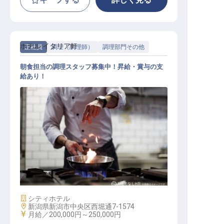
ホテル イタリア軒
正社員
調理（調理師）
調理部門その他
朝食担当の調理スタッフ募集中！昇給・賞与の支
給あり！
調理部門その他 / 正社員
施設業態
シティホテル
勤務地
新潟県新潟市中央区西堀通7-1574
給与
月給／200,000円～
250,000円