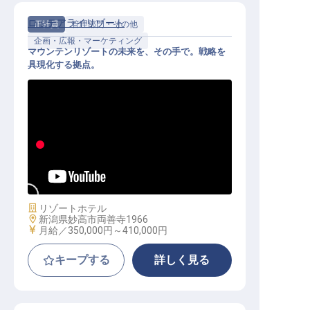
ロッテアライリゾート
正社員
管理部門・その他
企画・広報・マーケティング
マウンテンリゾートの未来を、その手で。戦略を
具現化する拠点。
経営企画｜月給35万円～／アジア最
高峰のリゾートを動かす／寮あり
施設業態
リゾートホテル
勤務地
新潟県妙高市両善寺1966
給与
月給／350,000円～
410,000円
キープする
詳しく見る