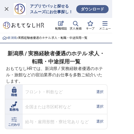
アプリでパッと探せる
ダウンロード
スムーズにお仕事探し！
ログイン
求人検索
転職相談
キープ
メニュー
求人・施設を探す
新潟県
実務経験者優遇のホテル 求人・転職・中途採用一覧
キープした求人
新潟県 / 実務経験者優遇のホテル 求人・
転職・中途採用一覧
就職・転職 合同説明会
おもてなしHRでは、新潟県 / 実務経験者優遇のホテ
ル・旅館などの宿泊業界のお仕事を多数ご紹介いた
おもてなしHRについて
します。
ご利用の流れ
フロント・料飲など
選択
職種
よくある質問
全国または市区町村など
選択
勤務地
ホテル・宿泊業界情報コラム
給与・雇用形態・寮社宅あり など
選択
こだわり