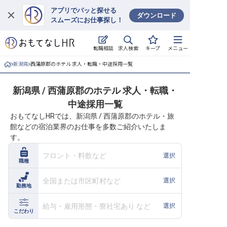
アプリでパッと探せる
ダウンロード
スムーズにお仕事探し！
ログイン
求人検索
転職相談
キープ
メニュー
求人・施設を探す
新潟県
西蒲原郡のホテル 求人・転職・中途採用一覧
キープした求人
新潟県 / 西蒲原郡のホテル 求人・転職・
中途採用一覧
就職・転職 合同説明会
おもてなしHRでは、新潟県 / 西蒲原郡のホテル・旅
館などの宿泊業界のお仕事を多数ご紹介いたしま
おもてなしHRについて
す。
ご利用の流れ
フロント・料飲など
選択
職種
よくある質問
全国または市区町村など
選択
勤務地
ホテル・宿泊業界情報コラム
給与・雇用形態・寮社宅あり など
選択
こだわり