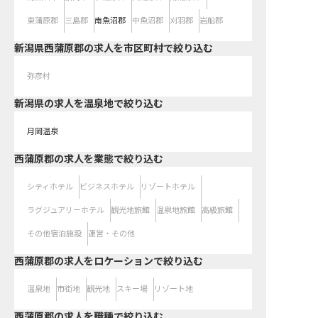
東蒲原郡
三島郡
南魚沼郡
中魚沼郡
刈羽郡
岩船郡
新潟県西蒲原郡の求人を市区町村で絞り込む
弥彦村
新潟県の求人を温泉地で絞り込む
月岡温泉
西蒲原郡の求人を業態で絞り込む
シティホテル
ビジネスホテル
リゾートホテル
ラグジュアリーホテル
観光地旅館
温泉地旅館
高級旅館
その他宿泊施設
運営・その他
西蒲原郡の求人をロケーションで絞り込む
温泉地
市街地
観光地
スキー場
リゾート地
西蒲原郡の求人を職種で絞り込む