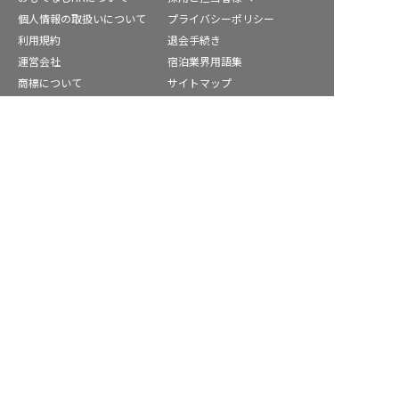
個人情報の取扱いについて
プライバシーポリシー
利用規約
退会手続き
運営会社
宿泊業界用語集
商標について
サイトマップ
西蒲原郡の求人を紹介してもらう
公式コミュニティ
株式会社ネクストビート運営サービス
保育業界の求職者様向けサービス
保育士バンク！ - 日本最大級。保育士・幼稚園教諭向け転職支
援サイト
保育士バンク！新卒 - 保育士・幼稚園教諭を目指す「学生向
け」就職活動情報サイト
法人様向けサービス
保育士バンク！コネクト - 保育施設向けの業務支援システム
保育士バンク！パレット - 保育施設専門の職員マネジメントツ