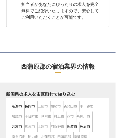
担当者があなたにぴったりの求人を完全
無料でご紹介いたしますので、安心して
ご利用いただくことが可能です。
西蒲原郡の宿泊業界の情報
新潟県の求人を市区町村で絞り込む
新潟市
長岡市
三条市
柏崎市
新発田市
小千谷市
加茂市
十日町市
見附市
村上市
燕市
糸魚川市
妙高市
五泉市
上越市
阿賀野市
佐渡市
魚沼市
南魚沼市
胎内市
北蒲原郡
西蒲原郡
南蒲原郡