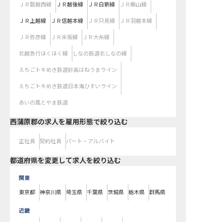
ＪＲ磐越西線
ＪＲ越後線
ＪＲ白新線
ＪＲ飯山線
ＪＲ上越線
ＪＲ信越本線
ＪＲ只見線
ＪＲ羽越本線
ＪＲ弥彦線
ＪＲ米坂線
ＪＲ大糸線
北越急行ほくほく線
しなの鉄道北しなの線
えちごトキめき鉄道妙高はねうまライン
えちごトキめき鉄道日本海ひすいライン
あいの風とやま鉄道
西蒲原郡の求人を雇用形態で絞り込む
正社員
契約社員
パート・アルバイト
都道府県を変更して求人を絞り込む
関東
東京都
神奈川県
埼玉県
千葉県
茨城県
栃木県
群馬県
近畿