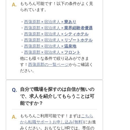
もちろん可能です！以下の条件がよく見
られています。
・
西蒲原郡 × 宿泊求人 ×
寮あり
・
西蒲原郡 × 宿泊求人 ×
業界経験者優遇
・
西蒲原郡 × 宿泊求人 ×
シティホテル
・
西蒲原郡 × 宿泊求人 ×
リゾートホテル
・
西蒲原郡 × 宿泊求人 ×
温泉地
・
西蒲原郡 × 宿泊求人 ×
フロント
他にも様々な条件で絞り込みができま
す！
西蒲原郡の一覧ページ
からご確認く
ださい。
自分で職場を探すのは自信が無いの
で、求人を紹介してもらうことは可
能ですか？
もちろんご利用可能です！まずは
こちら
から転職サポートお申し込み(無料)
にお進
みください。おもてなしHRでは、専任の