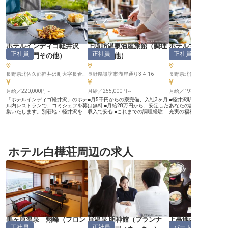
ホテルインディゴ軽井沢
上諏訪温泉油屋旅館
（
調理
ホテルマロウド軽
正社員
正社員
正社員
（
調理部門その他
）
部門その他
）
理部門その他
長野県北佐久郡軽井沢町大字長倉字屋敷添18-39
長野県諏訪市湖岸通り3-4-16
月給／220,000円～
月給／255,000円～
月給／193,000円～
「ホテルインディゴ軽井沢」のホテ
■月5千円からの寮完備、入社3ヶ月
■軽井沢駅から徒歩10分の
ル内レストランで、コミシェフを募
は無料 ■月給28万円から、安定した
あなたの調理経験を活かせ
集いたします。別荘地・軽井沢を訪
収入で安心 ■これまでの調理経験を
充実の福利厚生でワーク
れるゲストのお食事体験そのものを
存分に活かせる環境 ■お客様の笑顔
ンス ■シフト制で働き方
預かる厨房です。 【「最高品質」
を追求し、成長できる職場 ーー
軟性 ーー【四季折々の軽井沢の魅
を、毎日の一皿で積み上げる】 調
【お客様の心に残るおもてなしを追
力を料理で表現】 軽井沢
理・提供はもちろん、サービススタ
求する】 上諏訪温泉の地で、お客
自然に囲まれた「ホテル
ッフと協力してお食事体験を組み立
様に心温まるひとときを提供する調
井沢」で、お客様の記憶
てていただきます。2年以上の調理
ホテル白樺荘周辺の求人
理スタッフを募集しています。 バ
を一緒に創りませんか？ 
経験を土台に、これからポジション
イキング形式の調理業務を中心に、
ディナーまで、季節の食
アップを目指したい方が、着実に手
食材の仕入れや在庫管理まで、幅広
た多彩なメニューをご提
を動かしながら伸びていける環境で
い業務に携わることができます。
す。お客様の「美味しい
す。 【衛生管理への意識が、チー
お客様の「美味しい」という笑顔
私たちの喜びです。調理
ムの信頼になります】 高い衛生意
が、何よりのやりがいとなるお仕事
技術や経験を存分に活か
識を持ち、チームでコミュニケーシ
です。 経験豊富な方は即戦力とし
メニュー考案にも携わる
ョンをとりながら動ける方をお待ち
て、これまでのスキルを存分に発揮
ます。 軽井沢の四季を感
しています。ホテルの運営だけでな
してください。 私たちと一緒にお
体験を通して、おもてな
く、軽井沢の地域活性化や文化・ア
客様の旅の思い出を彩りませんか。
現できる環境です。 ーー【チーム
ートに関心をお持ちの方も歓迎いた
ーー【安心の環境で、あなたのキャ
ワークを大切にする温か
します。 【働く環境のポイント】
リアを育む】 当社では、社員一人
境】 経験豊かなスタッフ
美ヶ原温泉 翔峰
（
フロン
扉温泉 明神館
（
プランナ
上高地西糸屋山荘
・月給220,000円以上（想定年収
ひとりが安心して長く働ける環境を
長できる環境をご用意し
正社員
正社員
パート・アルバイ
3,000,000円～） ・年間休日120
大切にしています。 月給280,000円
朝食・ランチ・ディナー