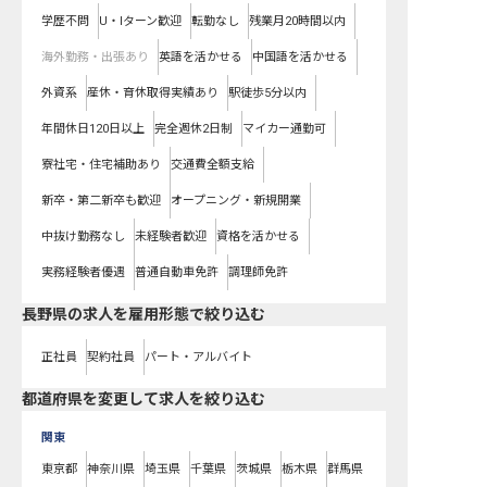
学歴不問
U・Iターン歓迎
転勤なし
残業月20時間以内
海外勤務・出張あり
英語を活かせる
中国語を活かせる
外資系
産休・育休取得実績あり
駅徒歩5分以内
年間休日120日以上
完全週休2日制
マイカー通勤可
寮社宅・住宅補助あり
交通費全額支給
新卒・第二新卒も歓迎
オープニング・新規開業
中抜け勤務なし
未経験者歓迎
資格を活かせる
実務経験者優遇
普通自動車免許
調理師免許
長野県の求人を雇用形態で絞り込む
正社員
契約社員
パート・アルバイト
都道府県を変更して求人を絞り込む
関東
東京都
神奈川県
埼玉県
千葉県
茨城県
栃木県
群馬県