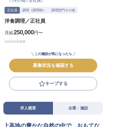
門その他
/
正社員
）
転職サポートに申し込む
無料
正社員
調理（調理師）
調理部門その他
洋食調理／正社員
採用をお考えの企業様へ
250,000
月給
円〜
この施設が気になったら
募集状況を確認する
キープする
求人概要
企業・施設
上高地の豊かな自然の中で、おもてな