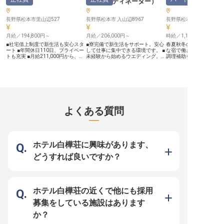
ト
）
ー・コーディネーター
）
助・洗い場
日、週休2日制（月9～11日休み）
からの安定した給与に加え、月
から食材の在庫管理まで
・誕生日休暇（1日）、私傷病休暇
5,000円からの個室寮を完備してお
務に携わることでスキル
（9日） ・寮完備、引越費用補助、
り、入社後3ヶ月間は寮費が無料で
能です。シフト制で働き
長野県松本市里山辺527
長野県松本市 入山辺8967
長野県松本市安曇上高地44
自動車通勤可（通勤手当は別途支
す。 新しい土地での生活もスムー
ので、プライベートとの
給） ・制服貸与、IHG宿泊優待制
ズにスタートできます。 昇給制度
現。食事補助や退職金制
度（国内・海外）、社員食堂
月給／194,800円～
や各種手当も充実しており、あなた
月給／206,000円～
厚生も充実！マイカー通勤
時給／1,100円～
※2026年8月7日時点の情報です
の頑張りを正当に評価。 経験豊富
で、長野の美しい自然の
■社宅借上制度で新生活も安心スタ
■寮完備で新生活をサポート。安心
春夏秋冬の景観を楽しめ
な先輩社員が丁寧にサポートします
と仕事を両立できます。 
ート ■年間休日110日、プライベー
して仕事に集中できる環境です。 ■
な宿で働きませんか？あ
ので、さらなるスキルアップを目指
調理師としての情熱を、
トも充実 ■月給211,000円から、安
未経験から始めるウエディング。充
調理補助をお任せいたし
せる環境です。 ※2026年03月06日
で花開かせませんか？ ※20
定した収入 ■幅広い業務でスキルア
実の研修でプロを目指せます。 ■お
まで調理業務未経験の方
時点の情報です
月27日時点の情報です
ップ、経験を活かす ーー【心温ま
客様の特別な一日を演出。感動を分
す。先輩スタッフがしっ
るおもてなしを追求する舞台】 長
かち合うやりがいある仕事。 ■月給
トいたしますので、ご安
野の豊かな自然に囲まれた温泉地
206,000円から。努力が報われる評
い。3食付き・個室の無
で、お客様の心に残るひとときを演
価制度で成長を実感。 ーー【お客
備！費用の負担を少なく
出するお仕事です。 お客様を温か
様の心に残る一日を創造するおもて
められます。穂高連峰を
くお迎えし、チェックインからアウ
なし】 人生で輝かしい瞬間の一つ
大浴場を備えた「上高地
トまで、きめ細やかなサービスで快
である結婚式を、お客様と共に丁寧
荘」。お泊りのお客様に
よくある質問
適な滞在をサポートします。 フロ
に創り上げていくお仕事です。お二
ーや紅茶のサービスを行
ント業務だけでなく、レストランや
人の想いを深く汲み取り、細やかな
す。※この求人は2023年
宴会場での飲食提供、バーテンダ
気配りと温かいおもてなしの心で、
点の情報です
ー、ソムリエとしての専門性も磨け
感動体験を提供します。会場見学か
る環境です。 お客様一人ひとりの
ら打ち合わせ、当日サポートまで、
笑顔のために、あなたの経験とホス
お客様に寄り添い、最高の笑顔を引
ホテル白樺荘に興味があります、
ピタリティを存分に発揮してくださ
き出すお手伝いをしませんか。あな
い。 ーー【安心して長く働ける充
たのホスピタリティが、忘れられな
どうすれば良いですか？
実のサポート体制】 経験者の方を
い思い出を紡ぎます。 ーー【安心
歓迎し、即戦力としてご活躍いただ
して成長できる環境と充実のサポー
ける環境です。 社宅借上制度があ
ト体制】 未経験の方でも安心して
り、新しい土地での生活も安心して
スタートできるよう、充実した研修
スタートできます。 年間休日110日
制度をご用意しています。先輩スタ
とプライベートも大切にしながら、
ッフが丁寧に指導し、一歩ずつプロ
ホテル白樺荘の近くで他にも採用
月給211,000円からの安定した収入
のウエディングプランナーへと成長
を得られます。 昇給・賞与はもち
できる環境です。寮も完備してお
募集をしている施設はあります
ろん、時間外手当全額支給や家族手
り、遠方からのご応募も歓迎。社会
当など、充実した福利厚生であなた
保険完備はもちろん、資格取得支援
か？
の生活を支えます。 幅広い業務を
やグループ店舗割引など、長く安心