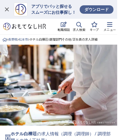
アプリでパッと探せる
ダウンロード
スムーズにお仕事探し！
ログイン
求人検索
転職相談
キープ
メニュー
求人・施設を探す
長野県
松本市
ホテル白樺荘
調理部門その他/正社員の求人詳細
キープした求人
就職・転職 合同説明会
おもてなしHRについて
ご利用の流れ
よくある質問
ホテル・宿泊業界情報コラム
ホテル白樺荘
の求人情報（
調理（調理師）
/
調理部