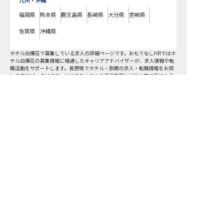
九州・沖縄
福岡県
熊本県
鹿児島県
長崎県
大分県
宮崎県
佐賀県
沖縄県
ホテル白樺荘で募集している求人の詳細ページです。おもてなしHRではホ
テル白樺荘の募集情報に精通したキャリアアドバイザーが、求人情報や転
職活動をサポートします。長野県でホテル・旅館の求人・転職情報をお探
しの方にピッタリです。ビジネスホテルや温泉旅館など
松本市
で気になる
ホテル・旅館の求人があれば、電話やメールでお問い合わせください。ホ
テル・旅館の求人・就職・転職なら【おもてなしHR】
おもてなしHR
が
あなたのお仕事探しを
お手伝いします！
サポート登録後の流れ