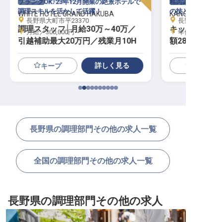
ブランクOK♪23年12月開業の絶景ホテルで
精肉卸大手監修の
調理スキルを活かして活躍！
の技と知識を習得
WHITE HOTEL GRAND HAKUBA
KANOLLY Resort
長野県大町市平23370
長野県北安曇郡白
調理スタッフ│月給30万～40万／
キッチンスタッ
月給／300,000円～
年俸／3,360,0
引越補助最大20万円／残業月10H
額28万円～／
詳しく見る
キープ
長野県の調理部門その他の求人一覧
全国の調理部門その他の求人一覧
長野県の調理部門その他の求人