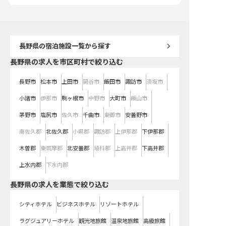
通じて、おもてなしのプロとして更
して働ける福利厚生も充実。あなた
なるキャリアアップを目指せる職場
のキャリアアップを全力で応援しま
です。 ※2026年02月06日時点の情
す。 ※2026年01月06日時点の情報
報です
です
長野県
の宿泊施設一覧から探す
長野県の求人を市区町村で絞り込む
長野市
松本市
上田市
岡谷市
飯田市
諏訪市
須坂市
小諸市
伊那市
駒ヶ根市
中野市
大町市
飯山市
茅野市
塩尻市
佐久市
千曲市
東御市
安曇野市
南佐久郡
北佐久郡
小県郡
諏訪郡
上伊那郡
下伊那郡
木曽郡
東筑摩郡
北安曇郡
埴科郡
上高井郡
下高井郡
上水内郡
下水内郡
長野県の求人を業態で絞り込む
シティホテル
ビジネスホテル
リゾートホテル
ラグジュアリーホテル
観光地旅館
温泉地旅館
高級旅館